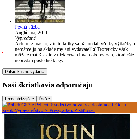
Pevná väzba
Angličtina, 2011
Vypredané
Ach, mrzí nás to, z tejto knihy sa už predali všetky výtlačky a
nemáme ju na sklade my ani vydavateľ :( Teoreticky však
môžete mať šťastie v niektorých iných obchodoch, ktoré ešte
nepredali posledné kusy.
Ďalšie knižné vydania
Naši škriatkovia odporúčajú
Predchádzajúce
Ďalšie