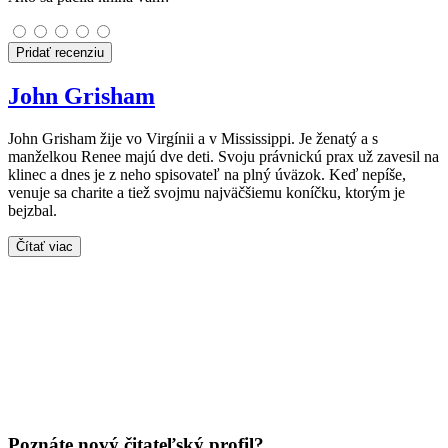
Pridať recenziu
John Grisham
John Grisham žije vo Virgínii a v Mississippi. Je ženatý a s
manželkou Renee majú dve deti. Svoju právnickú prax už zavesil na
klinec a dnes je z neho spisovateľ na plný úväzok. Keď nepíše,
venuje sa charite a tiež svojmu najväčšiemu koníčku, ktorým je
bejzbal.
Čítať viac
Poznáte nový čitateľský profil?