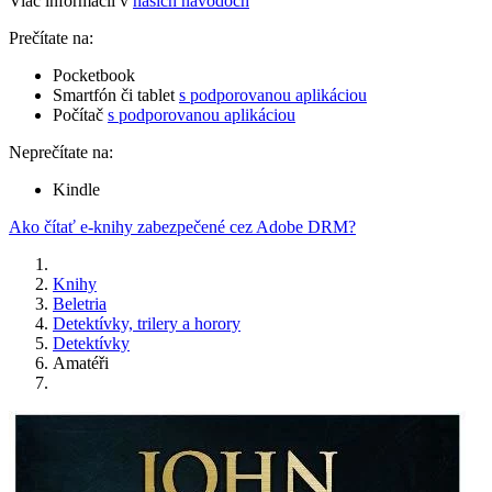
Viac informácií v
našich návodoch
Prečítate na:
Pocketbook
Smartfón či tablet
s podporovanou aplikáciou
Počítač
s podporovanou aplikáciou
Neprečítate na:
Kindle
Ako čítať e-knihy zabezpečené cez Adobe DRM?
Knihy
Beletria
Detektívky, trilery a horory
Detektívky
Amatéři