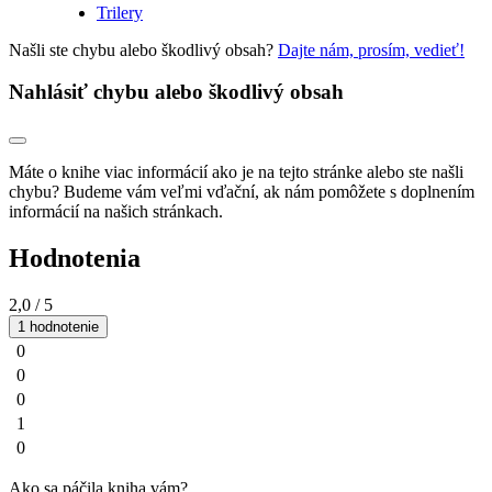
Trilery
Našli ste chybu alebo škodlivý obsah?
Dajte nám, prosím, vedieť!
Nahlásiť chybu alebo škodlivý obsah
Máte o knihe viac informácií ako je na tejto stránke alebo ste našli
chybu? Budeme vám veľmi vďační, ak nám pomôžete s doplnením
informácií na našich stránkach.
Hodnotenia
2,0
/ 5
1 hodnotenie
0
0
0
1
0
Ako sa páčila kniha vám?