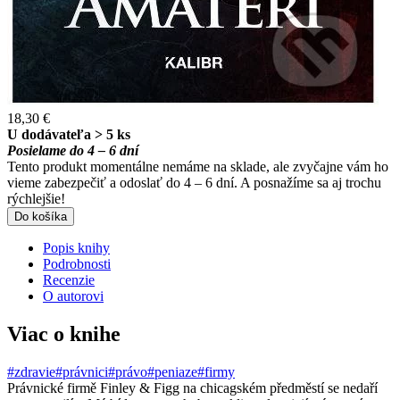
18,30 €
U dodávateľa > 5 ks
Posielame do 4 – 6 dní
Tento produkt momentálne nemáme na sklade, ale zvyčajne vám ho
vieme zabezpečiť a odoslať do 4 – 6 dní. A posnažíme sa aj trochu
rýchlejšie!
Do košíka
Popis knihy
Podrobnosti
Recenzie
O autorovi
Viac o knihe
#zdravie
#právnici
#právo
#peniaze
#firmy
Právnické firmě Finley & Figg na chicagském předměstí se nedaří