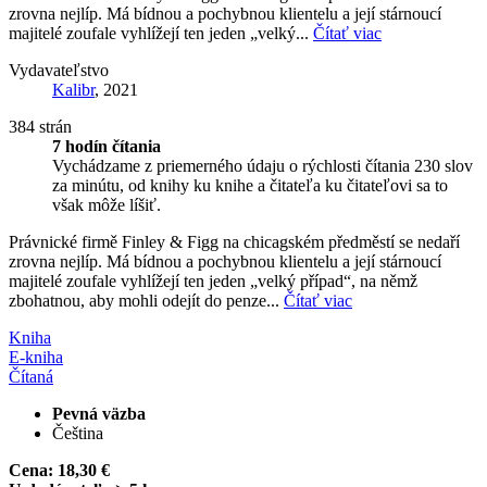
zrovna nejlíp. Má bídnou a pochybnou klientelu a její stárnoucí
majitelé zoufale vyhlížejí ten jeden „velký...
Čítať viac
Vydavateľstvo
Kalibr
, 2021
384 strán
7 hodín čítania
Vychádzame z priemerného údaju o rýchlosti čítania 230 slov
za minútu, od knihy ku knihe a čitateľa ku čitateľovi sa to
však môže líšiť.
Právnické firmě Finley & Figg na chicagském předměstí se nedaří
zrovna nejlíp. Má bídnou a pochybnou klientelu a její stárnoucí
majitelé zoufale vyhlížejí ten jeden „velký případ“, na němž
zbohatnou, aby mohli odejít do penze...
Čítať viac
Kniha
E-kniha
Čítaná
Pevná väzba
Čeština
Cena:
18,30 €