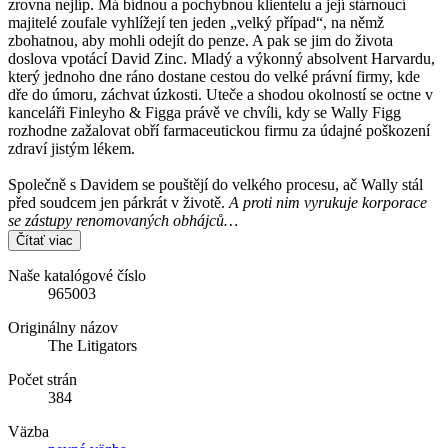
zrovna nejlíp. Má bídnou a pochybnou klientelu a její stárnoucí
majitelé zoufale vyhlížejí ten jeden „velký případ“, na němž
zbohatnou, aby mohli odejít do penze. A pak se jim do života
doslova vpotácí David Zinc. Mladý a výkonný absolvent Harvardu,
který jednoho dne ráno dostane cestou do velké právní firmy, kde
dře do úmoru, záchvat úzkosti. Uteče a shodou okolností se octne v
kanceláři Finleyho & Figga právě ve chvíli, kdy se Wally Figg
rozhodne zažalovat obří farmaceutickou firmu za údajné poškození
zdraví jistým lékem.
Společně s Davidem se pouštějí do velkého procesu, ač Wally stál
před soudcem jen párkrát v životě.
A proti nim vyrukuje korporace
se zástupy renomovaných obhájců…
Čítať viac
Naše katalógové číslo
965003
Originálny názov
The Litigators
Počet strán
384
Väzba