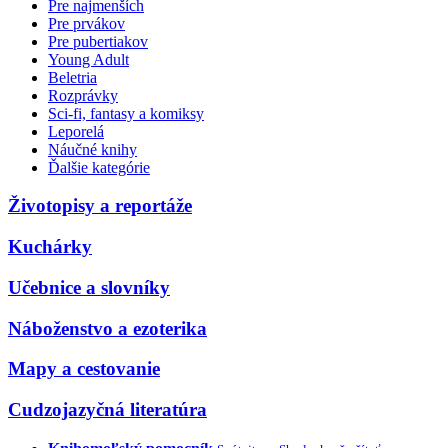
Pre najmenších
Pre prvákov
Pre pubertiakov
Young Adult
Beletria
Rozprávky
Sci-fi, fantasy a komiksy
Leporelá
Náučné knihy
Ďalšie kategórie
Životopisy a reportáže
Kuchárky
Učebnice a slovníky
Náboženstvo a ezoterika
Mapy a cestovanie
Cudzojazyčná literatúra