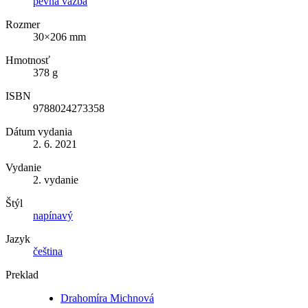
pevná väzba
Rozmer
30×206 mm
Hmotnosť
378 g
ISBN
9788024273358
Dátum vydania
2. 6. 2021
Vydanie
2. vydanie
Štýl
napínavý
Jazyk
čeština
Preklad
Drahomíra Michnová