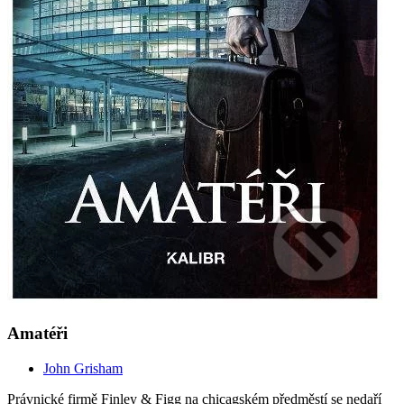
Amatéři
John Grisham
Právnické firmě Finley & Figg na chicagském předměstí se nedaří