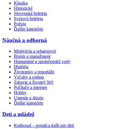
Klasika
Historické
Slovenská beletria
Svetová beletria
Poézia
Ďalšie kategórie
Náučná a odborná
Motivácia a sebarozvoj
Biznis a manažment
Humanitné a spoločenské vedy
História
Životopisy a reportáže
Vzťahy a rodina
Zdravie a životný štýl
Počítače a internet
Hobby
Umenie a dizajn
Ďalšie kategórie
Deti a mládež
Knihorad – poradca kníh pre deti