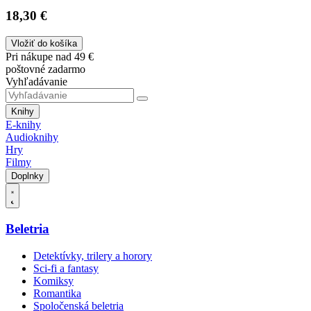
18,30 €
Vložiť do košíka
Pri nákupe nad 49 €
poštovné zadarmo
Vyhľadávanie
Knihy
E-knihy
Audioknihy
Hry
Filmy
Doplnky
Beletria
Detektívky, trilery a horory
Sci-fi a fantasy
Komiksy
Romantika
Spoločenská beletria