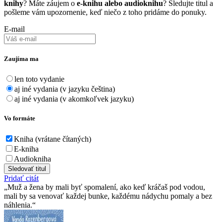
knihy
? Máte záujem o
e-knihu alebo audioknihu
? Sledujte titul a
pošleme vám upozornenie, keď niečo z toho pridáme do ponuky.
E-mail
Zaujíma ma
len toto vydanie
aj iné vydania (v jazyku čeština)
aj iné vydania (v akomkoľvek jazyku)
Vo formáte
Kniha (vrátane čítaných)
E-kniha
Audiokniha
Sledovať titul
Pridať citát
Muž a žena by mali byť spomalení, ako keď kráčaš pod vodou,
mali by sa venovať každej bunke, každému nádychu pomaly a bez
náhlenia.