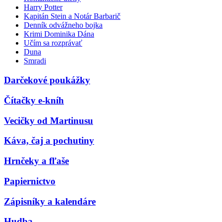
Harry Potter
Kapitán Stein a Notár Barbarič
Denník odvážneho bojka
Krimi Dominika Dána
Učím sa rozprávať
Duna
Smradi
Darčekové poukážky
Čítačky e-kníh
Vecičky od Martinusu
Káva, čaj a pochutiny
Hrnčeky a fľaše
Papiernictvo
Zápisníky a kalendáre
Hudba