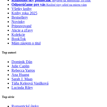
Knihomoľský pomocník
Spýtajte sa Sherlocka, čo čítať
Odporúčame pre vás
Knižné tipy ušité na mieru vám
Všetky knihy
Knihy roka 2025
Bestsellery
Novinky
Pripravované
Akcie a zľavy
Kolekcie
BookTok
Mám záujem o titul
Top autori
Dominik Dán
Julie Caplin
Rebecca Yarros
Ana Huang
Sarah J. Maas
Táňa Keleová Vasilková
Lucinda Riley
Top série
Romantické úteky