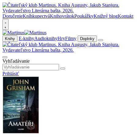
Doručenie
Kníhkupectvá
Knihovrátok
Poukážky
Knižný blog
Kontakt
E-knihy
Audioknihy
Hry
Filmy
Knihy
Doplnky
Vyhľadávanie
Prihlásiť