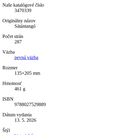
Naše katalógové číslo
3470339
Originálny názov
Sátántangó
Počet strán
287
Väzba
pevná väzba
Rozmer
135×205 mm
Hmotnosť
461 g
ISBN
9788027529889
Dátum vydania
13. 5. 2026
Štýl