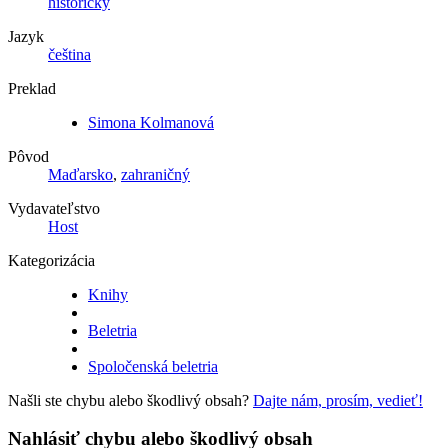
historický
Jazyk
čeština
Preklad
Simona Kolmanová
Pôvod
Maďarsko
,
zahraničný
Vydavateľstvo
Host
Kategorizácia
Knihy
Beletria
Spoločenská beletria
Našli ste chybu alebo škodlivý obsah?
Dajte nám, prosím, vedieť!
Nahlásiť chybu alebo škodlivý obsah