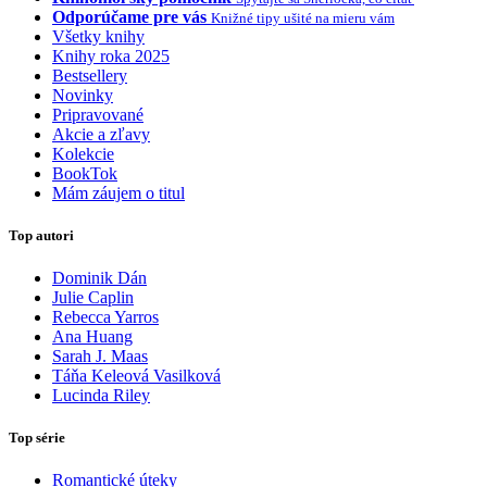
Odporúčame pre vás
Knižné tipy ušité na mieru vám
Všetky knihy
Knihy roka 2025
Bestsellery
Novinky
Pripravované
Akcie a zľavy
Kolekcie
BookTok
Mám záujem o titul
Top autori
Dominik Dán
Julie Caplin
Rebecca Yarros
Ana Huang
Sarah J. Maas
Táňa Keleová Vasilková
Lucinda Riley
Top série
Romantické úteky