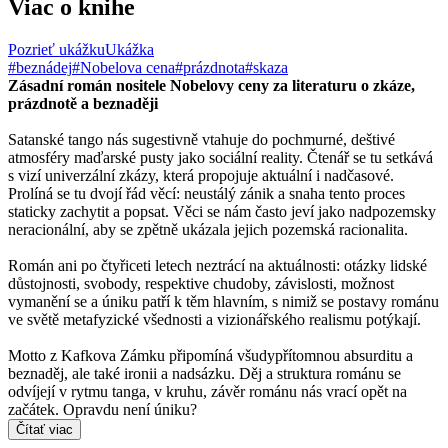
Viac o knihe
Pozrieť ukážku
Ukážka
#beznádej
#Nobelova cena
#prázdnota
#skaza
Zásadní román nositele Nobelovy ceny za literaturu o zkáze,
prázdnotě a beznaději
Satanské tango nás sugestivně vtahuje do pochmurné, deštivé
atmosféry maďarské pusty jako sociální reality. Čtenář se tu setkává
s vizí univerzální zkázy, která propojuje aktuální i nadčasové.
Prolíná se tu dvojí řád věcí: neustálý zánik a snaha tento proces
staticky zachytit a popsat. Věci se nám často jeví jako nadpozemsky
neracionální, aby se zpětně ukázala jejich pozemská racionalita.
Román ani po čtyřiceti letech neztrácí na aktuálnosti: otázky lidské
důstojnosti, svobody, respektive chudoby, závislosti, možnost
vymanění se a úniku patří k těm hlavním, s nimiž se postavy románu
ve světě metafyzické všednosti a vizionářského realismu potýkají.
Motto z Kafkova Zámku připomíná všudypřítomnou absurditu a
beznaděj, ale také ironii a nadsázku. Děj a struktura románu se
odvíjejí v rytmu tanga, v kruhu, závěr románu nás vrací opět na
začátek. Opravdu není úniku?
Čítať viac