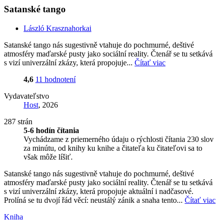
Satanské tango
László Krasznahorkai
Satanské tango nás sugestivně vtahuje do pochmurné, deštivé
atmosféry maďarské pusty jako sociální reality. Čtenář se tu setkává
s vizí univerzální zkázy, která propojuje...
Čítať viac
4,6
11 hodnotení
Vydavateľstvo
Host
, 2026
287 strán
5-6 hodín čítania
Vychádzame z priemerného údaju o rýchlosti čítania 230 slov
za minútu, od knihy ku knihe a čitateľa ku čitateľovi sa to
však môže líšiť.
Satanské tango nás sugestivně vtahuje do pochmurné, deštivé
atmosféry maďarské pusty jako sociální reality. Čtenář se tu setkává
s vizí univerzální zkázy, která propojuje aktuální i nadčasové.
Prolíná se tu dvojí řád věcí: neustálý zánik a snaha tento...
Čítať viac
Kniha