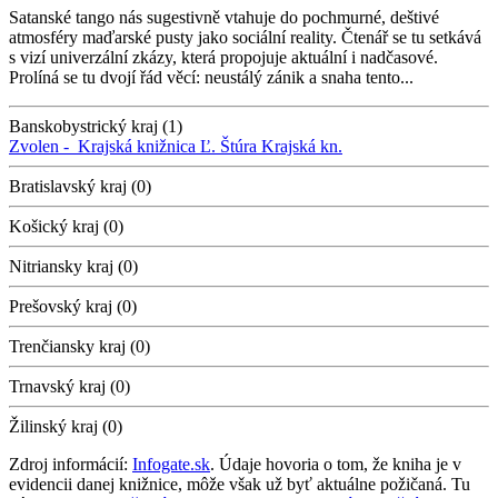
Satanské tango nás sugestivně vtahuje do pochmurné, deštivé
atmosféry maďarské pusty jako sociální reality. Čtenář se tu setkává
s vizí univerzální zkázy, která propojuje aktuální i nadčasové.
Prolíná se tu dvojí řád věcí: neustálý zánik a snaha tento...
Banskobystrický kraj (1)
Zvolen -
Krajská knižnica Ľ. Štúra
Krajská kn.
Bratislavský kraj (0)
Košický kraj (0)
Nitriansky kraj (0)
Prešovský kraj (0)
Trenčiansky kraj (0)
Trnavský kraj (0)
Žilinský kraj (0)
Zdroj informácií:
Infogate.sk
. Údaje hovoria o tom, že kniha je v
evidencii danej knižnice, môže však už byť aktuálne požičaná. Tu