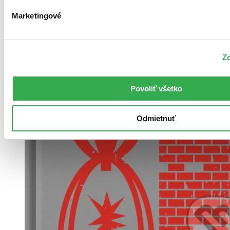
Marketingové
Zo
Povoliť všetko
Odmietnuť