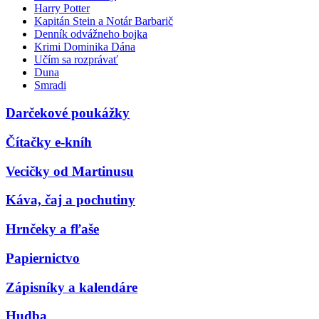
Harry Potter
Kapitán Stein a Notár Barbarič
Denník odvážneho bojka
Krimi Dominika Dána
Učím sa rozprávať
Duna
Smradi
Darčekové poukážky
Čítačky e-kníh
Vecičky od Martinusu
Káva, čaj a pochutiny
Hrnčeky a fľaše
Papiernictvo
Zápisníky a kalendáre
Hudba