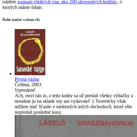
nájdete
zoznam všetkých viac ako 200 slovenských knižníc
, o
ktorých máme údaje.
Ďalšie knižné vydania (6)
Pevná väzba
Čeština, 2003
Vypredané
Ach, mrzí nás to, z tejto knihy sa už predali všetky výtlačky a
nemáme ju na sklade my ani vydavateľ :( Teoreticky však
môžete mať šťastie v niektorých iných obchodoch, ktoré ešte
nepredali posledné kusy.