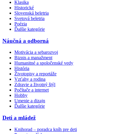
Klasika
Historické
Slovenská beletria
Svetová beletria
Poézia
Ďalšie kategórie
Náučná a odborná
Motivácia a sebarozvoj
Biznis a manažment
Humanitné a spoločenské vedy
História
Životopisy a reportáže
Vzťahy a rodina
Zdravie a životný štýl
Počítače a internet
Hobby
Umenie a dizajn
Ďalšie kategórie
Deti a mládež
Knihorad – poradca kníh pre deti