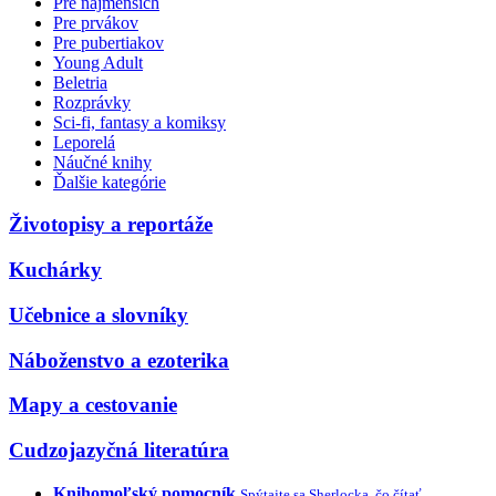
Pre najmenších
Pre prvákov
Pre pubertiakov
Young Adult
Beletria
Rozprávky
Sci-fi, fantasy a komiksy
Leporelá
Náučné knihy
Ďalšie kategórie
Životopisy a reportáže
Kuchárky
Učebnice a slovníky
Náboženstvo a ezoterika
Mapy a cestovanie
Cudzojazyčná literatúra
Knihomoľský pomocník
Spýtajte sa Sherlocka, čo čítať