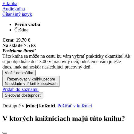
E-kniha
Audiokniha
Čítaná
iný jazyk
Pevná väzba
Čeština
Cena:
19,70 €
Na sklade > 5 ks
Posielame ihneď
Táto kniha sa môže na cestu ku vám vybrať prakticky okamžite! Ak
si ju objednáte do 13:00 v pracovný deň, odošleme vám ju ešte
dnes, inak najneskôr nasledujúci pracovný deň.
Vložiť do košíka
Rezervovať v kníhkupectve
Na sklade v 2 kníhkupectvách
Pridať do zoznamu
Sledovať dostupnosť
Dostupné v
jednej knižnici
.
Požičať v knižnici
V ktorých knižniciach majú túto knihu?