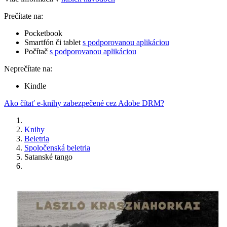
Prečítate na:
Pocketbook
Smartfón či tablet
s podporovanou aplikáciou
Počítač
s podporovanou aplikáciou
Neprečítate na:
Kindle
Ako čítať e-knihy zabezpečené cez Adobe DRM?
Knihy
Beletria
Spoločenská beletria
Satanské tango