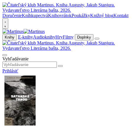
Doručenie
Kníhkupectvá
Knihovrátok
Poukážky
Knižný blog
Kontakt
E-knihy
Audioknihy
Hry
Filmy
Knihy
Doplnky
Vyhľadávanie
Prihlásiť