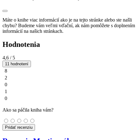
Máte o knihe viac informácií ako je na tejto stránke alebo ste našli
chybu? Budeme vám veľmi vďační, ak nám pomôžete s doplnením
informácií na našich stránkach.
Hodnotenia
4,6
/ 5
11 hodnotení
8
2
0
1
0
Ako sa páčila kniha vám?
Pridať recenziu