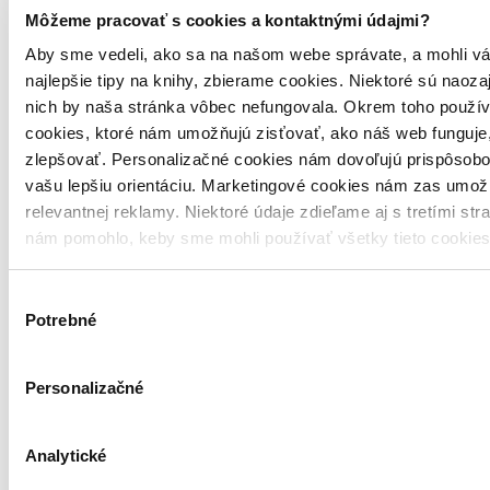
Môžeme pracovať s cookies a kontaktnými údajmi?
Aby sme vedeli, ako sa na našom webe správate, a mohli vá
Brožovaná väzba
najlepšie tipy na knihy, zbierame cookies. Niektoré sú naoza
Slovenčina, 2025
Vypredané
nich by naša stránka vôbec nefungovala. Okrem toho použí
Ach, mrzí nás to, z tejto knihy sa už predali všetky výtlačky a
cookies, ktoré nám umožňujú zisťovať, ako náš web funguje,
nemáme ju na sklade my ani vydavateľ :( Teoreticky však
zlepšovať. Personalizačné cookies nám dovoľujú prispôsobo
môžete mať šťastie v niektorých iných obchodoch, ktoré ešte
nepredali posledné kusy.
vašu lepšiu orientáciu. Marketingové cookies nám zas umož
relevantnej reklamy. Niektoré údaje zdieľame aj s tretími str
nám pomohlo, keby sme mohli používať všetky tieto cookie
Výber
Potrebné
súhlasu
Personalizačné
Analytické