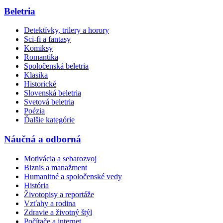
Beletria
Detektívky, trilery a horory
Sci-fi a fantasy
Komiksy
Romantika
Spoločenská beletria
Klasika
Historické
Slovenská beletria
Svetová beletria
Poézia
Ďalšie kategórie
Náučná a odborná
Motivácia a sebarozvoj
Biznis a manažment
Humanitné a spoločenské vedy
História
Životopisy a reportáže
Vzťahy a rodina
Zdravie a životný štýl
Počítače a internet