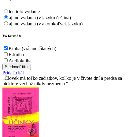
len toto vydanie
aj iné vydania (v jazyku čeština)
aj iné vydania (v akomkoľvek jazyku)
Vo formáte
Kniha (vrátane čítaných)
E-kniha
Audiokniha
Sledovať titul
Pridať citát
Človek má toľko začiatkov, koľko je v živote dní a predsa sa
niektoré veci už nikdy nezmenia.