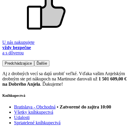
U nás nakupujete
vždy bezpečne
a s dôverou
Predchádzajúce
Ďalšie
Aj z drobných vecí sa dajú urobiť veľké. Vďaka vašim Anjelským
drobným ste pri nákupoch na Martinuse darovali už
1 501 609,00 €
na Dobrého Anjela
. Ďakujeme!
Kníhkupectvá
Bratislava - Obchodná
• Zatvorené do zajtra 10:00
Všetky kníhkupectvá
Udalosti
Spriatelené kníhkupectvá