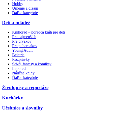
Hobby
Umenie a dizajn
Ďalšie kategórie
Deti a mládež
Knihorad – poradca kníh pre deti
Pre najmenších
Pre prvákov
Pre pubertiakov
Young Adult
Beletria
Rozprávky
Sci-fi, fantasy a komiksy
Leporelá
Náučné knihy
Ďalšie kategórie
Životopisy a reportáže
Kuchárky
Učebnice a slovníky