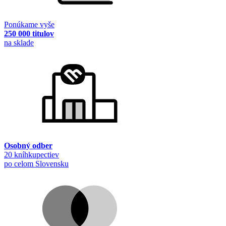
Ponúkame vyše
250 000 titulov
na sklade
Osobný odber
20 kníhkupectiev
po celom Slovensku