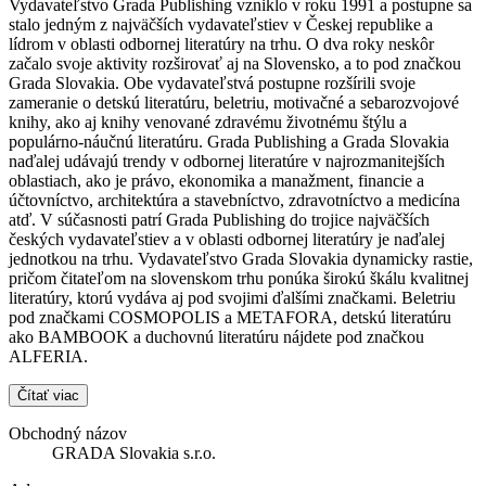
Vydavateľstvo Grada Publishing vzniklo v roku 1991 a postupne sa
stalo jedným z najväčších vydavateľstiev v Českej republike a
lídrom v oblasti odbornej literatúry na trhu. O dva roky neskôr
začalo svoje aktivity rozširovať aj na Slovensko, a to pod značkou
Grada Slovakia. Obe vydavateľstvá postupne rozšírili svoje
zameranie o detskú literatúru, beletriu, motivačné a sebarozvojové
knihy, ako aj knihy venované zdravému životnému štýlu a
populárno-náučnú literatúru. Grada Publishing a Grada Slovakia
naďalej udávajú trendy v odbornej literatúre v najrozmanitejších
oblastiach, ako je právo, ekonomika a manažment, financie a
účtovníctvo, architektúra a stavebníctvo, zdravotníctvo a medicína
atď. V súčasnosti patrí Grada Publishing do trojice najväčších
českých vydavateľstiev a v oblasti odbornej literatúry je naďalej
jednotkou na trhu. Vydavateľstvo Grada Slovakia dynamicky rastie,
pričom čitateľom na slovenskom trhu ponúka širokú škálu kvalitnej
literatúry, ktorú vydáva aj pod svojimi ďalšími značkami. Beletriu
pod značkami COSMOPOLIS a METAFORA, detskú literatúru
ako BAMBOOK a duchovnú literatúru nájdete pod značkou
ALFERIA.
Čítať viac
Obchodný názov
GRADA Slovakia s.r.o.