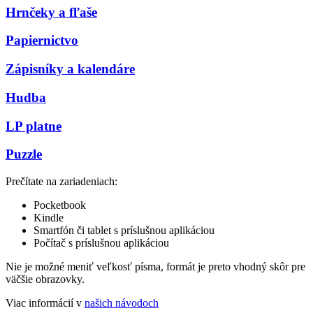
Hrnčeky a fľaše
Papiernictvo
Zápisníky a kalendáre
Hudba
LP platne
Puzzle
Prečítate na zariadeniach:
Pocketbook
Kindle
Smartfón či tablet s príslušnou aplikáciou
Počítač s príslušnou aplikáciou
Nie je možné meniť veľkosť písma, formát je preto vhodný skôr pre
väčšie obrazovky.
Viac informácií v
našich návodoch