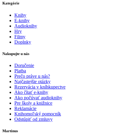
Kategórie
Knihy
E-knihy
Audioknihy
Hry
Filmy
Doplnky
Nakupujte u nás
Doručenie
Platba
Prečo práve u nás?
Najčastejšie otázky
Rezervácia v kníhkupectve
Ako čítať e-knihy
Ako počúvať audioknihy
Pre školy a knižnice
Reklamácie
Knihomoľský pomocník
Odstúpiť od zmluvy
Martinus