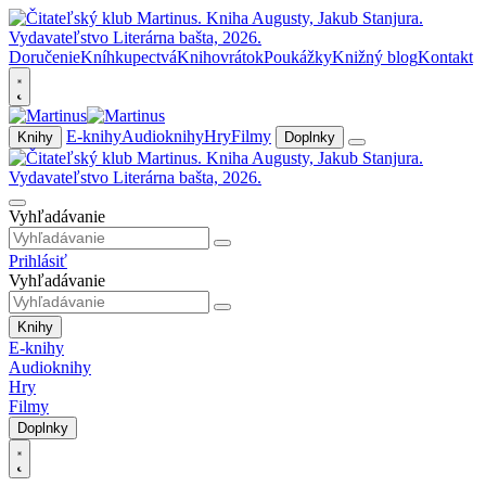
Doručenie
Kníhkupectvá
Knihovrátok
Poukážky
Knižný blog
Kontakt
E-knihy
Audioknihy
Hry
Filmy
Knihy
Doplnky
Vyhľadávanie
Prihlásiť
Vyhľadávanie
Knihy
E-knihy
Audioknihy
Hry
Filmy
Doplnky