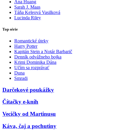
Ana Huang
Sarah J. Maas
Táňa Keleová Vasilková
Lucinda Riley
Top série
Romantické úteky
Harry Potter
Kapitán Stein a Notár Barbarič
Denník odvážneho bojka
Krimi Dominika Dána
Učím sa rozprávať
Duna
Smradi
Darčekové poukážky
Čítačky e-kníh
Vecičky od Martinusu
Káva, čaj a pochutiny