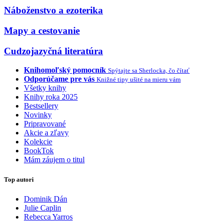
Náboženstvo a ezoterika
Mapy a cestovanie
Cudzojazyčná literatúra
Knihomoľský pomocník
Spýtajte sa Sherlocka, čo čítať
Odporúčame pre vás
Knižné tipy ušité na mieru vám
Všetky knihy
Knihy roka 2025
Bestsellery
Novinky
Pripravované
Akcie a zľavy
Kolekcie
BookTok
Mám záujem o titul
Top autori
Dominik Dán
Julie Caplin
Rebecca Yarros