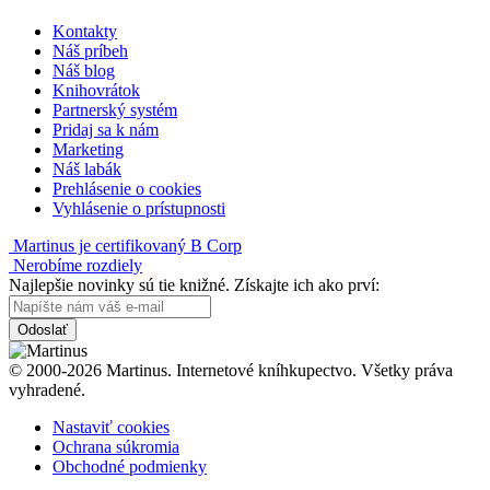
Kontakty
Náš príbeh
Náš blog
Knihovrátok
Partnerský systém
Pridaj sa k nám
Marketing
Náš labák
Prehlásenie o cookies
Vyhlásenie o prístupnosti
Martinus je certifikovaný B Corp
Nerobíme rozdiely
Najlepšie novinky sú tie knižné. Získajte ich ako prví:
Odoslať
© 2000-2026 Martinus. Internetové kníhkupectvo. Všetky práva
vyhradené.
Nastaviť cookies
Ochrana súkromia
Obchodné podmienky