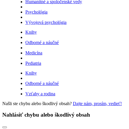
Humanitné a spoločenské vedy
Psychológia
Vývojová psychológia
Knihy
Odborné a náučné
Medicína
Pediatria
Knihy
Odborné a náučné
Vzťahy a rodina
Našli ste chybu alebo škodlivý obsah?
Dajte nám, prosím, vedieť!
Nahlásiť chybu alebo škodlivý obsah