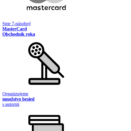
Sme 7-násobný
MasterCard
Obchodník roka
Organizujeme
množstvo besied
s autormi