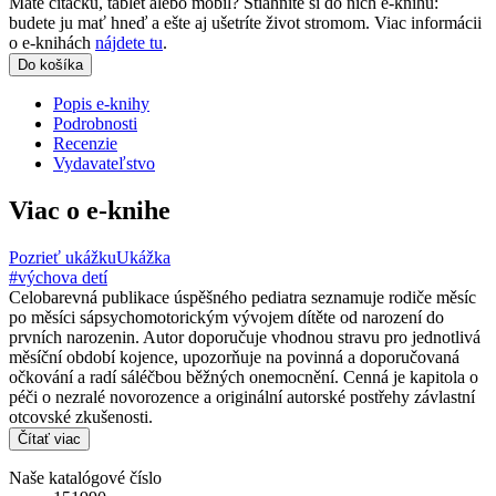
Máte čítačku, tablet alebo mobil? Stiahnite si do nich e-knihu:
budete ju mať hneď a ešte aj ušetríte život stromom. Viac informácii
o e-knihách
nájdete tu
.
Do košíka
Popis e-knihy
Podrobnosti
Recenzie
Vydavateľstvo
Viac o e-knihe
Pozrieť ukážku
Ukážka
#výchova detí
Celobarevná publikace úspěšného pediatra seznamuje rodiče měsíc
po měsíci sápsychomotorickým vývojem dítěte od narození do
prvních narozenin. Autor doporučuje vhodnou stravu pro jednotlivá
měsíční období kojence, upozorňuje na povinná a doporučovaná
očkování a radí sáléčbou běžných onemocnění. Cenná je kapitola o
péči o nezralé novorozence a originální autorské postřehy závlastní
otcovské zkušenosti.
Čítať viac
Naše katalógové číslo