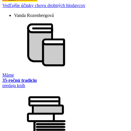
Vedľajšie účinky chovu drobných hlodavcov
Vanda Rozenbergová
Máme
35-ročnú tradíciu
predaja kníh