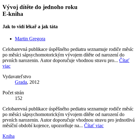
Vývoj dítěte do jednoho roku
E-kniha
Jak to vidí lékař a jak táta
Martin Gregora
Celobarevná publikace úspěšného pediatra seznamuje rodiče měsíc
po měsíci sápsychomotorickým vývojem dítěte od narození do
prvních narozenin. Autor doporučuje vhodnou stravu pro...
Čítať
viac
Vydavateľstvo
Grada
, 2012
Počet strán
152
Celobarevná publikace úspěšného pediatra seznamuje rodiče měsíc
po měsíci sápsychomotorickým vývojem dítěte od narození do
prvních narozenin. Autor doporučuje vhodnou stravu pro jednotlivá
měsíční období kojence, upozorňuje na...
Čítať viac
Kniha