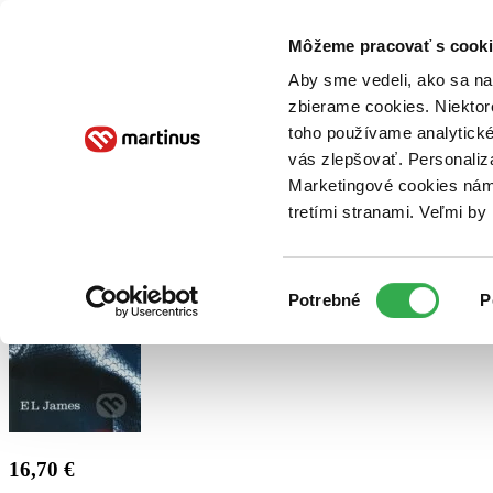
Doručenie
Kníhkupectvá
Knihovrátok
Poukážky
Knižný blog
Kontakt
Môžeme pracovať s cooki
Aby sme vedeli, ako sa na 
zbierame cookies. Niektor
E-knihy
Audioknihy
Hry
Filmy
Knihy
Doplnky
toho používame analytické
vás zlepšovať. Personaliz
Vyhľadávanie
Marketingové cookies nám 
tretími stranami. Veľmi b
Prihlásiť
Výber
Potrebné
P
súhlasu
16,70 €