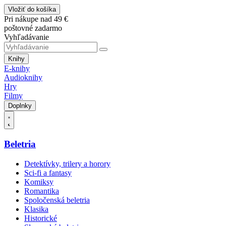
Vložiť do košíka
Pri nákupe nad 49 €
poštovné zadarmo
Vyhľadávanie
Knihy
E-knihy
Audioknihy
Hry
Filmy
Doplnky
Beletria
Detektívky, trilery a horory
Sci-fi a fantasy
Komiksy
Romantika
Spoločenská beletria
Klasika
Historické