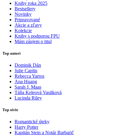
Knihy roka 2025
Bestsellery
Novinky
Pripravované
Akcie a zľavy
Kolekcie
Knihy s podporou FPU
Mám záujem o titul
Top autori
Dominik Dán
Julie Caplin
Rebecca Yarros
Ana Huang
Sarah J. Maas
Táňa Keleová Vasilková
Lucinda Riley
Top série
Romantické úteky
Harry Potter
Kapitán Stein a Notár Barbarič