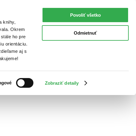
Povoliť všetko
a knihy,
ovala. Okrem
Odmietnuť
stále ho pre
u orientáciu.
dieľame aj s
Ďakujeme!
ngové
Zobraziť detaily