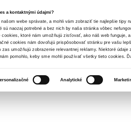
es a kontaktnými údajmi?
našom webe správate, a mohli vám zobraziť tie najlepšie tipy n
é sú naozaj potrebné a bez nich by naša stránka vôbec nefung
 cookies, ktoré nám umožňujú zisťovať, ako náš web funguje, a 
ačné cookies nám dovoľujú prispôsobovať stránku pre vašu lepši
zas umožňujú zobrazenie relevantnej reklamy. Niektoré údaje z
y nám pomohlo, keby sme mohli používať všetky tieto cookies. 
ersonalizačné
Analytické
Marketi