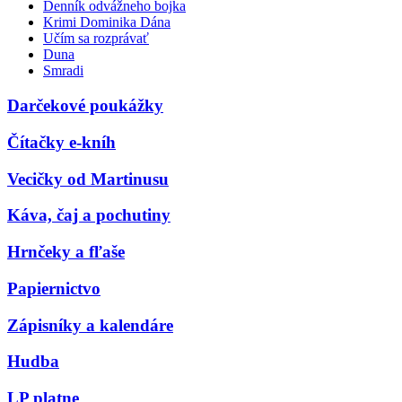
Denník odvážneho bojka
Krimi Dominika Dána
Učím sa rozprávať
Duna
Smradi
Darčekové poukážky
Čítačky e-kníh
Vecičky od Martinusu
Káva, čaj a pochutiny
Hrnčeky a fľaše
Papiernictvo
Zápisníky a kalendáre
Hudba
LP platne