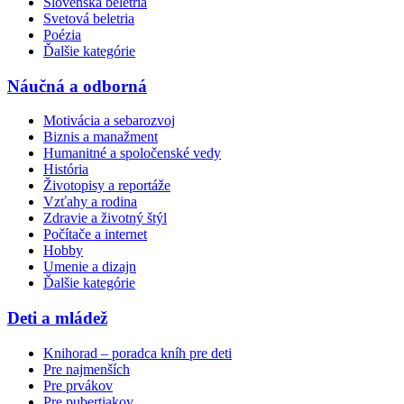
Slovenská beletria
Svetová beletria
Poézia
Ďalšie kategórie
Náučná a odborná
Motivácia a sebarozvoj
Biznis a manažment
Humanitné a spoločenské vedy
História
Životopisy a reportáže
Vzťahy a rodina
Zdravie a životný štýl
Počítače a internet
Hobby
Umenie a dizajn
Ďalšie kategórie
Deti a mládež
Knihorad – poradca kníh pre deti
Pre najmenších
Pre prvákov
Pre pubertiakov