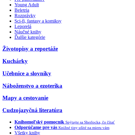
Young Adult
Beletria
Rozprávky
Sci-fi, fantasy a komiksy
Leporelá
Náučné knihy
Ďalšie kategórie
Životopisy a reportáže
Kuchárky
Učebnice a slovníky
Náboženstvo a ezoterika
Mapy a cestovanie
Cudzojazyčná literatúra
Knihomoľský pomocník
Spýtajte sa Sherlocka, čo čítať
Odporúčame pre vás
Knižné tipy ušité na mieru vám
Všetky knihy