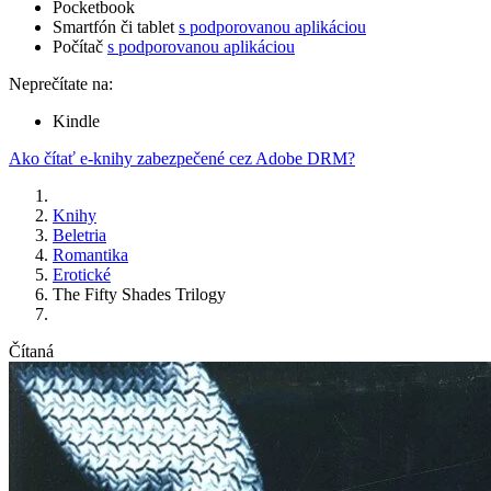
Pocketbook
Smartfón či tablet
s podporovanou aplikáciou
Počítač
s podporovanou aplikáciou
Neprečítate na:
Kindle
Ako čítať e-knihy zabezpečené cez Adobe DRM?
Knihy
Beletria
Romantika
Erotické
The Fifty Shades Trilogy
Čítaná