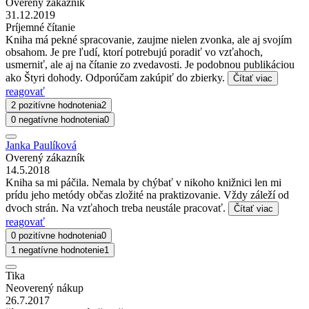
Overený zákazník
31.12.2019
Príjemné čítanie
Kniha má pekné spracovanie, zaujme nielen zvonka, ale aj svojím
obsahom. Je pre ľudí, ktorí potrebujú poradiť vo vzťahoch,
usmerniť, ale aj na čítanie zo zvedavosti. Je podobnou publikáciou
ako Štyri dohody. Odporúčam zakúpiť do zbierky.
Čítať viac
reagovať
2 pozitívne hodnotenia
2
0 negatívne hodnotenia
0
Janka Paulíková
Overený zákazník
14.5.2018
Kniha sa mi páčila. Nemala by chýbať v nikoho knižnici len mi
prídu jeho metódy občas zložité na praktizovanie. Vždy záleží od
dvoch strán. Na vzťahoch treba neustále pracovať.
Čítať viac
reagovať
0 pozitívne hodnotenia
0
1 negatívne hodnotenie
1
Tika
Neoverený nákup
26.7.2017