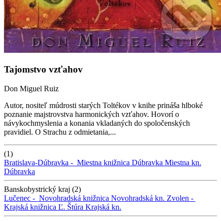
Tajomstvo vzťahov
Don Miguel Ruiz
Autor, nositeľ múdrosti starých Toltékov v knihe prináša hlboké
poznanie majstrovstva harmonických vzťahov. Hovorí o
návykochmyslenia a konania vkladaných do spoločenských
pravidiel. O Strachu z odmietania,...
(1)
Bratislava-Dúbravka -
Miestna knižnica Dúbravka
Miestna kn.
Dúbravka
Banskobystrický kraj (2)
Lučenec -
Novohradská knižnica
Novohradská kn.
Zvolen -
Krajská knižnica Ľ. Štúra
Krajská kn.