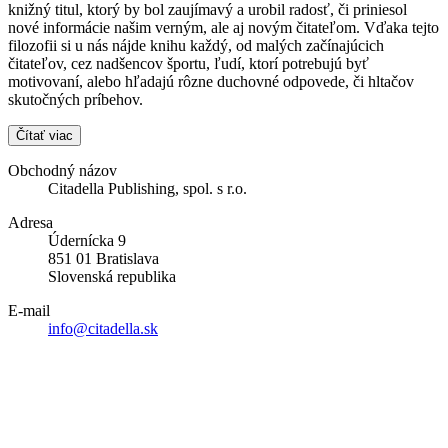
knižný titul, ktorý by bol zaujímavý a urobil radosť, či priniesol
nové informácie našim verným, ale aj novým čitateľom. Vďaka tejto
filozofii si u nás nájde knihu každý, od malých začínajúcich
čitateľov, cez nadšencov športu, ľudí, ktorí potrebujú byť
motivovaní, alebo hľadajú rôzne duchovné odpovede, či hltačov
skutočných príbehov.
Čítať viac
Obchodný názov
Citadella Publishing, spol. s r.o.
Adresa
Údernícka 9
851 01 Bratislava
Slovenská republika
E-mail
info@citadella.sk