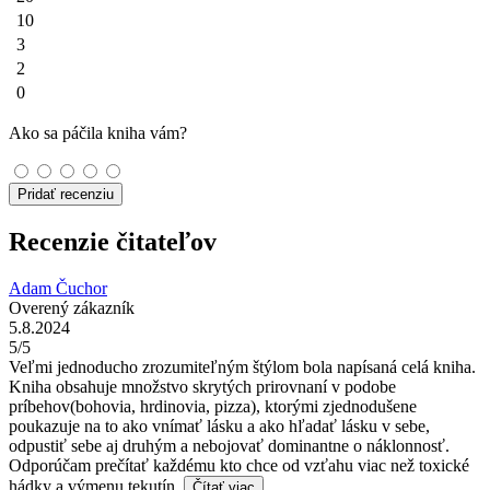
10
3
2
0
Ako sa páčila kniha vám?
Pridať recenziu
Recenzie čitateľov
Adam Čuchor
Overený zákazník
5.8.2024
5/5
Veľmi jednoducho zrozumiteľným štýlom bola napísaná celá kniha.
Kniha obsahuje množstvo skrytých prirovnaní v podobe
príbehov(bohovia, hrdinovia, pizza), ktorými zjednodušene
poukazuje na to ako vnímať lásku a ako hľadať lásku v sebe,
odpustiť sebe aj druhým a nebojovať dominantne o náklonnosť.
Odporúčam prečítať každému kto chce od vzťahu viac než toxické
hádky a výmenu tekutín.
Čítať viac