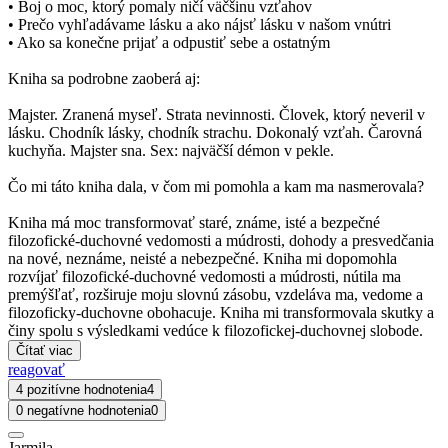
• Boj o moc, ktorý pomaly ničí väčšinu vzťahov
• Prečo vyhľadávame lásku a ako nájsť lásku v našom vnútri
• Ako sa konečne prijať a odpustiť sebe a ostatným
Kniha sa podrobne zaoberá aj:
Majster. Zranená myseľ. Strata nevinnosti. Človek, ktorý neveril v
lásku. Chodník lásky, chodník strachu. Dokonalý vzťah. Čarovná
kuchyňa. Majster sna. Sex: najväčší démon v pekle.
Čo mi táto kniha dala, v čom mi pomohla a kam ma nasmerovala?
Kniha má moc transformovať staré, známe, isté a bezpečné
filozofické-duchovné vedomosti a múdrosti, dohody a presvedčania
na nové, neznáme, neisté a nebezpečné. Kniha mi dopomohla
rozvíjať filozofické-duchovné vedomosti a múdrosti, nútila ma
premýšľať, rozširuje moju slovnú zásobu, vzdeláva ma, vedome a
filozoficky-duchovne obohacuje. Kniha mi transformovala skutky a
činy spolu s výsledkami vedúce k filozofickej-duchovnej slobode.
Čítať viac
reagovať
4 pozitívne hodnotenia
4
0 negatívne hodnotenia
0
Jarmila