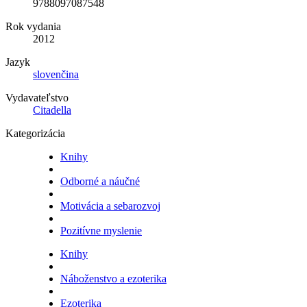
9788097087548
Rok vydania
2012
Jazyk
slovenčina
Vydavateľstvo
Citadella
Kategorizácia
Knihy
Odborné a náučné
Motivácia a sebarozvoj
Pozitívne myslenie
Knihy
Náboženstvo a ezoterika
Ezoterika