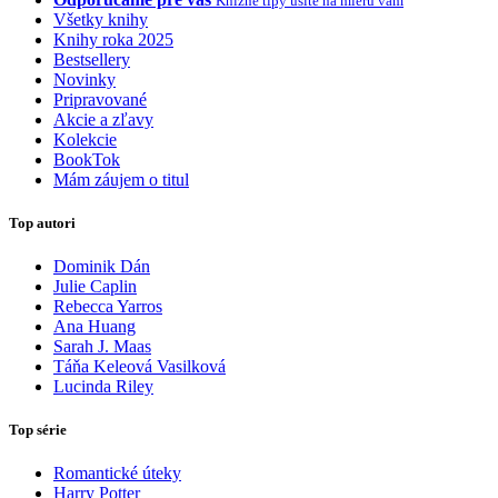
Knižné tipy ušité na mieru vám
Všetky knihy
Knihy roka 2025
Bestsellery
Novinky
Pripravované
Akcie a zľavy
Kolekcie
BookTok
Mám záujem o titul
Top autori
Dominik Dán
Julie Caplin
Rebecca Yarros
Ana Huang
Sarah J. Maas
Táňa Keleová Vasilková
Lucinda Riley
Top série
Romantické úteky
Harry Potter