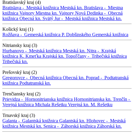
Bratislavský kraj (4)
Bratislava -
Mestská knižnica
Mestská kn.
Bratislava -
Miestna
knižnica Vajnory
Miestna kn. Vajnory
Nová Dedinka -
Obecná
knižnica
Obecná kn.
Svätý Jur -
Mestská knižnica
Mestská kn.
Košický kraj (1)
Rožňava -
Gemerská knižnica P. Dobšinského
Gemerská knižnica
Nitriansky kraj (3)
Hurbanovo -
Mestská knižnica
Mestská kn.
Nitra -
Krajská
knižnica K. Kmeťka
Krajská kn.
Topoľčany -
Tribečská knižnica
Tribečská kn.
Prešovský kraj (2)
Gregorovce -
Obecná knižnica
Obecná kn.
Poprad -
Podtatranská
knižnica
Podtatranská kn.
Trenčiansky kraj (2)
Prievidza -
Hornonitrianska knižnica
Hornonitrianska kn.
Trenčín -
Verejná knižnica Michala Rešetku
Verejná kn. M. Rešetku
Trnavský kraj (3)
Galanta -
Galantská knižnica
Galantská kn.
Hlohovec -
Mestská
knižnica
Mestská kn.
Senica -
Záhorská knižnica
Záhorská kn.