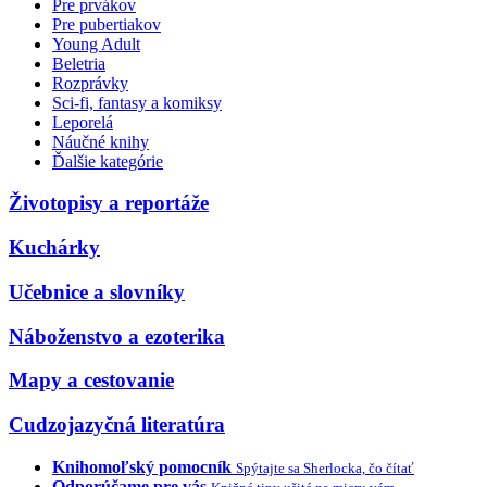
Pre prvákov
Pre pubertiakov
Young Adult
Beletria
Rozprávky
Sci-fi, fantasy a komiksy
Leporelá
Náučné knihy
Ďalšie kategórie
Životopisy a reportáže
Kuchárky
Učebnice a slovníky
Náboženstvo a ezoterika
Mapy a cestovanie
Cudzojazyčná literatúra
Knihomoľský pomocník
Spýtajte sa Sherlocka, čo čítať
Odporúčame pre vás