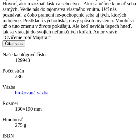
Hovorí, ako rozoznať lásku a sebectvo... Ako sa učíme klamať seba
samých. Vedie nás do tajomstva vlastného vnútra. Učí nás
poznávať, z čoho pramení ne-pochopenie seba aj tých, ktorých
milujeme. Predkladá východiská, nový spôsob myslenia. Mnohí sa
už o túto zmenu v živote pokúšajú. Ale keď nevidia úspech hneď,
tak sa vracajú do svojich nefunkčných koľají. Autor vraví:
"Cvičenie robí Majstra!"
Čítať viac
Naše katalógové číslo
129943
Počet strán
236
Väzba
brožovaná väzba
Rozmer
130×190 mm
Hmotnosť
275 g
ISBN