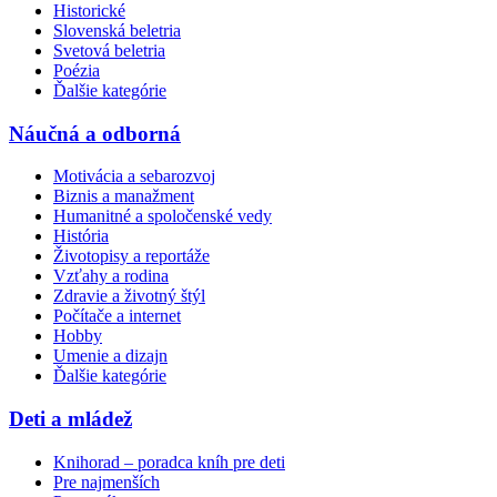
Historické
Slovenská beletria
Svetová beletria
Poézia
Ďalšie kategórie
Náučná a odborná
Motivácia a sebarozvoj
Biznis a manažment
Humanitné a spoločenské vedy
História
Životopisy a reportáže
Vzťahy a rodina
Zdravie a životný štýl
Počítače a internet
Hobby
Umenie a dizajn
Ďalšie kategórie
Deti a mládež
Knihorad – poradca kníh pre deti
Pre najmenších