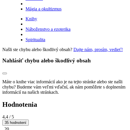
Mágia a okultizmus
Knihy
Náboženstvo a ezoterika
Spiritualita
Našli ste chybu alebo škodlivý obsah?
Dajte nám, prosím, vedieť!
Nahlásiť chybu alebo škodlivý obsah
Máte o knihe viac informácií ako je na tejto stránke alebo ste našli
chybu? Budeme vám veľmi vďační, ak nám pomôžete s doplnením
informácií na našich stránkach.
Hodnotenia
4,4
/ 5
35 hodnotení
20