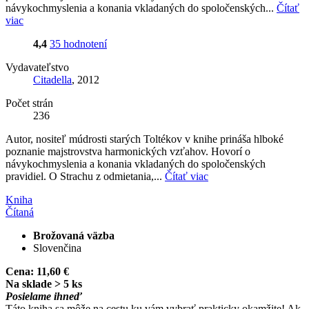
návykochmyslenia a konania vkladaných do spoločenských...
Čítať
viac
4,4
35 hodnotení
Vydavateľstvo
Citadella
, 2012
Počet strán
236
Autor, nositeľ múdrosti starých Toltékov v knihe prináša hlboké
poznanie majstrovstva harmonických vzťahov. Hovorí o
návykochmyslenia a konania vkladaných do spoločenských
pravidiel. O Strachu z odmietania,...
Čítať viac
Kniha
Čítaná
Brožovaná väzba
Slovenčina
Cena:
11,60 €
Na sklade > 5 ks
Posielame ihneď
Táto kniha sa môže na cestu ku vám vybrať prakticky okamžite! Ak