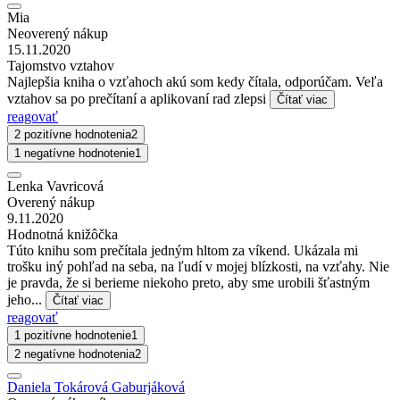
Mia
Neoverený nákup
15.11.2020
Tajomstvo vztahov
Najlepšia kniha o vzťahoch akú som kedy čítala, odporúčam. Veľa
vztahov sa po prečítaní a aplikovaní rad zlepsi
Čítať viac
reagovať
2 pozitívne hodnotenia
2
1 negatívne hodnotenie
1
Lenka Vavricová
Overený nákup
9.11.2020
Hodnotná knižôčka
Túto knihu som prečítala jedným hltom za víkend. Ukázala mi
trošku iný pohľad na seba, na ľudí v mojej blízkosti, na vzťahy. Nie
je pravda, že si berieme niekoho preto, aby sme urobili šťastným
jeho...
Čítať viac
reagovať
1 pozitívne hodnotenie
1
2 negatívne hodnotenia
2
Daniela Tokárová Gaburjáková