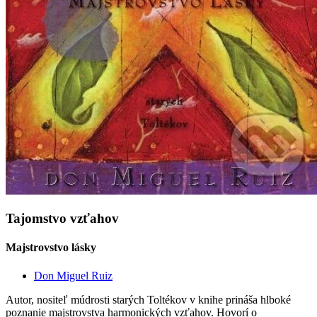
Tajomstvo vzťahov
Majstrovstvo lásky
Don Miguel Ruiz
Autor, nositeľ múdrosti starých Toltékov v knihe prináša hlboké
poznanie majstrovstva harmonických vzťahov. Hovorí o