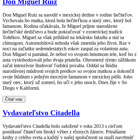
Don Miguel Ruiz
Don Miguel Ruiz sa narodil v mexickej dedine v rodine liečiteľov.
Vychovala ho matka, ktorá bola liečiteľkou a starý otec, ktorý bol
šamanom. Rodina očakávala, že Miguel príjme starodávne
liečiteľské dedičstvo a bude pokračovať v ezoterickej tradícii
Toltékov. Miguel sa však prihlásil na lekársku fakultu a stal sa
chirurgom. Automobilová nehoda však zmenila jeho život. Raz v
noci na začiatku sedemdesiatych rokov zaspal za volantom auta.
Don Miguel si pamätal, že nebol vo svojom hmotnom tele, keď ho z
auta vyslobodzovali jeho dvaja priatelia. Ohromený týmto zážitkom
začal intenzívne študovať ľudskú povahu. Oddal sa štúdiu
starodávnej múdrosti svojich predkov so svojou matkou a dokončil
svoje štúdium s jedným mocným šamanom v mexickej púšti. Joho
starý otec, ktorý už zomrel, ho učí v jeho snoch. Dnes žije v Sn
Diegu v Kalifornii.
Čítať viac
Vydavateľstvo Citadella
Vydavateľstvo Citadella bolo založené v roku 2013 s cieľom
ponúknuť čitateľom široký výber z rôznych žánrov. Prinášame
knihy z celého sveta a každý v našej spoločnosti sa snaží navrhnúť