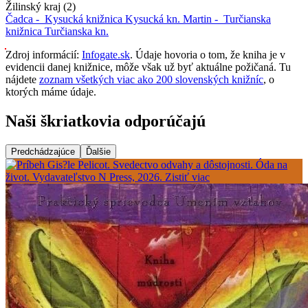
Žilinský kraj (2)
Čadca -
Kysucká knižnica
Kysucká kn.
Martin -
Turčianska
knižnica
Turčianska kn.
Zdroj informácií:
Infogate.sk
. Údaje hovoria o tom, že kniha je v
evidencii danej knižnice, môže však už byť aktuálne požičaná. Tu
nájdete
zoznam všetkých viac ako 200 slovenských knižníc
, o
ktorých máme údaje.
Naši škriatkovia odporúčajú
Predchádzajúce
Ďalšie