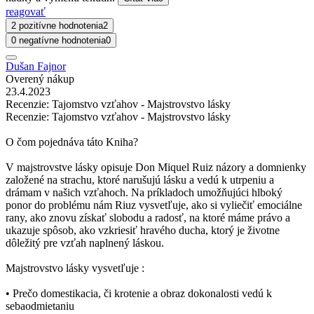
reagovať
2 pozitívne hodnotenia
2
0 negatívne hodnotenia
0
Dušan Fajnor
Overený nákup
23.4.2023
Recenzie: Tajomstvo vzťahov - Majstrovstvo lásky
Recenzie: Tajomstvo vzťahov - Majstrovstvo lásky
O čom pojednáva táto Kniha?
V majstrovstve lásky opisuje Don Miquel Ruiz názory a domnienky
založené na strachu, ktoré narušujú lásku a vedú k utrpeniu a
drámam v našich vzťahoch. Na príkladoch umožňujúci hlboký
ponor do problému nám Riuz vysvetľuje, ako si vyliečiť emociálne
rany, ako znovu získať slobodu a radosť, na ktoré máme právo a
ukazuje spôsob, ako vzkriesiť hravého ducha, ktorý je životne
dôležitý pre vzťah naplnený láskou.
Majstrovstvo lásky vysvetľuje :
• Prečo domestikacia, či krotenie a obraz dokonalosti vedú k
sebaodmietaniu