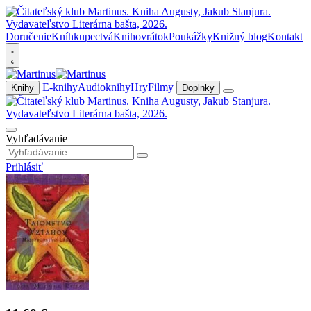
Doručenie
Kníhkupectvá
Knihovrátok
Poukážky
Knižný blog
Kontakt
E-knihy
Audioknihy
Hry
Filmy
Knihy
Doplnky
Vyhľadávanie
Prihlásiť