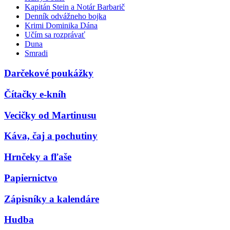
Kapitán Stein a Notár Barbarič
Denník odvážneho bojka
Krimi Dominika Dána
Učím sa rozprávať
Duna
Smradi
Darčekové poukážky
Čítačky e-kníh
Vecičky od Martinusu
Káva, čaj a pochutiny
Hrnčeky a fľaše
Papiernictvo
Zápisníky a kalendáre
Hudba