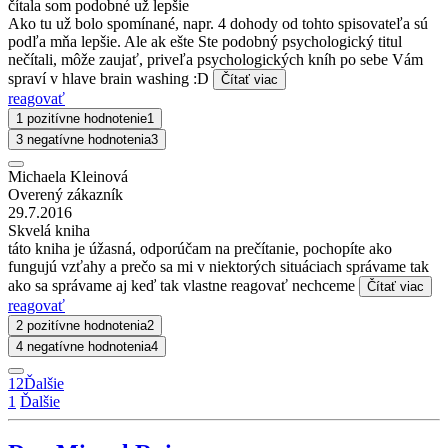
čítala som podobné už lepšie
Ako tu už bolo spomínané, napr. 4 dohody od tohto spisovateľa sú
podľa mňa lepšie. Ale ak ešte Ste podobný psychologický titul
nečítali, môže zaujať, priveľa psychologických kníh po sebe Vám
spraví v hlave brain washing :D
Čítať viac
reagovať
1 pozitívne hodnotenie
1
3 negatívne hodnotenia
3
Michaela Kleinová
Overený zákazník
29.7.2016
Skvelá kniha
táto kniha je úžasná, odporúčam na prečítanie, pochopíte ako
fungujú vzťahy a prečo sa mi v niektorých situáciach správame tak
ako sa správame aj keď tak vlastne reagovať nechceme
Čítať viac
reagovať
2 pozitívne hodnotenia
2
4 negatívne hodnotenia
4
1
2
Ďalšie
1
Ďalšie