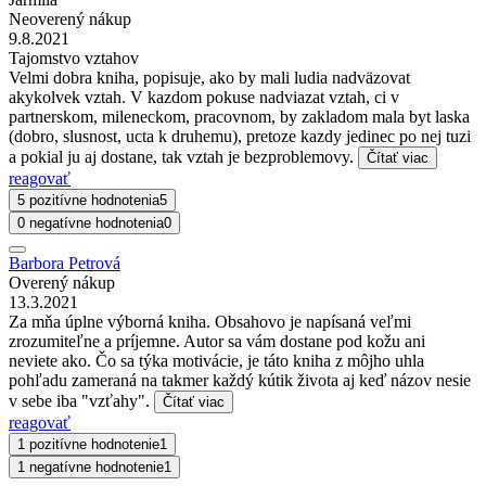
Neoverený nákup
9.8.2021
Tajomstvo vztahov
Velmi dobra kniha, popisuje, ako by mali ludia nadväzovat
akykolvek vztah. V kazdom pokuse nadviazat vztah, ci v
partnerskom, mileneckom, pracovnom, by zakladom mala byt laska
(dobro, slusnost, ucta k druhemu), pretoze kazdy jedinec po nej tuzi
a pokial ju aj dostane, tak vztah je bezproblemovy.
Čítať viac
reagovať
5 pozitívne hodnotenia
5
0 negatívne hodnotenia
0
Barbora Petrová
Overený nákup
13.3.2021
Za mňa úplne výborná kniha. Obsahovo je napísaná veľmi
zrozumiteľne a príjemne. Autor sa vám dostane pod kožu ani
neviete ako. Čo sa týka motivácie, je táto kniha z môjho uhla
pohľadu zameraná na takmer každý kútik života aj keď názov nesie
v sebe iba "vzťahy".
Čítať viac
reagovať
1 pozitívne hodnotenie
1
1 negatívne hodnotenie
1