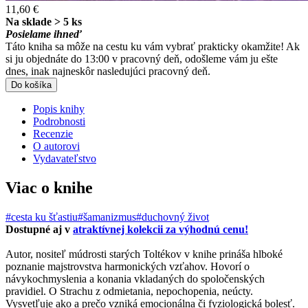
11,60 €
Na sklade > 5 ks
Posielame ihneď
Táto kniha sa môže na cestu ku vám vybrať prakticky okamžite! Ak
si ju objednáte do 13:00 v pracovný deň, odošleme vám ju ešte
dnes, inak najneskôr nasledujúci pracovný deň.
Do košíka
Popis knihy
Podrobnosti
Recenzie
O autorovi
Vydavateľstvo
Viac o knihe
#cesta ku šťastiu
#šamanizmus
#duchovný život
Dostupné aj v
atraktívnej kolekcii za výhodnú cenu!
Autor, nositeľ múdrosti starých Toltékov v knihe prináša hlboké
poznanie majstrovstva harmonických vzťahov. Hovorí o
návykochmyslenia a konania vkladaných do spoločenských
pravidiel. O Strachu z odmietania, nepochopenia, neúcty.
Vysvetľuje ako a prečo vzniká emocionálna či fyziologická bolesť.