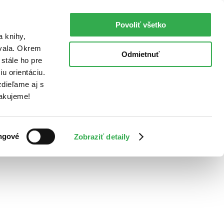
Povoliť všetko
a knihy,
ovala. Okrem
Odmietnuť
stále ho pre
u orientáciu.
dieľame aj s
Ďakujeme!
ngové
Zobraziť detaily