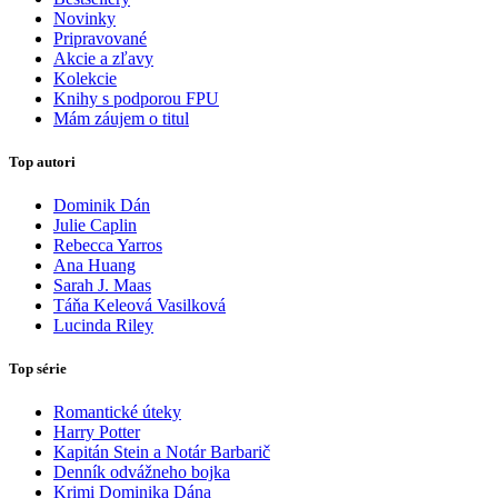
Novinky
Pripravované
Akcie a zľavy
Kolekcie
Knihy s podporou FPU
Mám záujem o titul
Top autori
Dominik Dán
Julie Caplin
Rebecca Yarros
Ana Huang
Sarah J. Maas
Táňa Keleová Vasilková
Lucinda Riley
Top série
Romantické úteky
Harry Potter
Kapitán Stein a Notár Barbarič
Denník odvážneho bojka
Krimi Dominika Dána