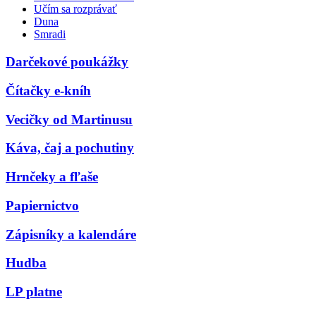
Učím sa rozprávať
Duna
Smradi
Darčekové poukážky
Čítačky e-kníh
Vecičky od Martinusu
Káva, čaj a pochutiny
Hrnčeky a fľaše
Papiernictvo
Zápisníky a kalendáre
Hudba
LP platne