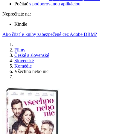
Počítač
s podporovanou aplikáciou
Neprečítate na:
Kindle
Ako čítať e-knihy zabezpečené cez Adobe DRM?
Filmy
České a slovenské
Slovenské
Komédie
Všechno nebo nic