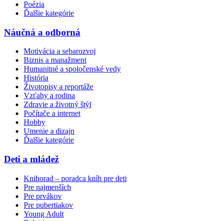
Poézia
Ďalšie kategórie
Náučná a odborná
Motivácia a sebarozvoj
Biznis a manažment
Humanitné a spoločenské vedy
História
Životopisy a reportáže
Vzťahy a rodina
Zdravie a životný štýl
Počítače a internet
Hobby
Umenie a dizajn
Ďalšie kategórie
Deti a mládež
Knihorad – poradca kníh pre deti
Pre najmenších
Pre prvákov
Pre pubertiakov
Young Adult