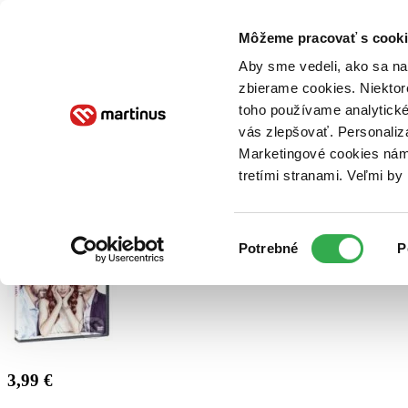
Doručenie
Kníhkupectvá
Knihovrátok
Poukážky
Knižný blog
Kontakt
Môžeme pracovať s cooki
Aby sme vedeli, ako sa na 
zbierame cookies. Niektor
E-knihy
Audioknihy
Hry
Filmy
Knihy
Doplnky
toho používame analytické
vás zlepšovať. Personaliz
Vyhľadávanie
Marketingové cookies nám 
tretími stranami. Veľmi b
Prihlásiť
Výber
Potrebné
P
súhlasu
3,99 €