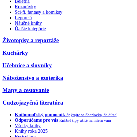
Beletria
Rozprávky
Sci-fi, fantasy a komiksy
Leporelá
Náučné knihy
Ďalšie kategórie
Životopisy a reportáže
Kuchárky
Učebnice a slovníky
Náboženstvo a ezoterika
Mapy a cestovanie
Cudzojazyčná literatúra
Knihomoľský pomocník
Spýtajte sa Sherlocka, čo čítať
Odporúčame pre vás
Knižné tipy ušité na mieru vám
Všetky knihy
Knihy roka 2025
Bestsellery