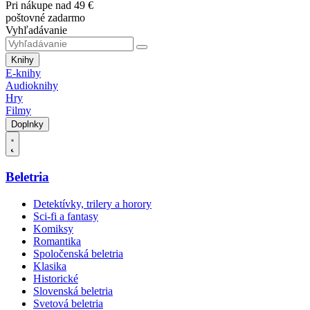
Pri nákupe nad 49 €
poštovné zadarmo
Vyhľadávanie
Knihy
E-knihy
Audioknihy
Hry
Filmy
Doplnky
Beletria
Detektívky, trilery a horory
Sci-fi a fantasy
Komiksy
Romantika
Spoločenská beletria
Klasika
Historické
Slovenská beletria
Svetová beletria