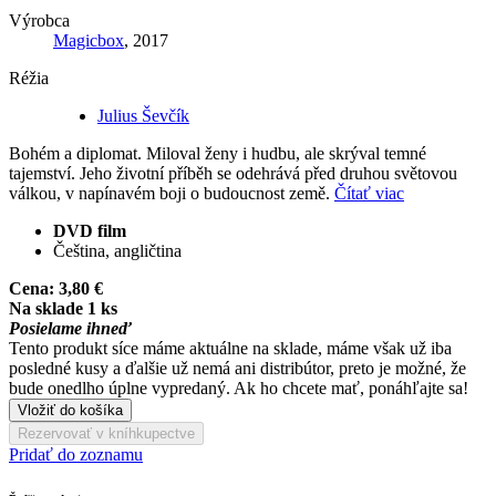
Výrobca
Magicbox
, 2017
Réžia
Julius Ševčík
Bohém a diplomat. Miloval ženy i hudbu, ale skrýval temné
tajemství. Jeho životní příběh se odehrává před druhou světovou
válkou, v napínavém boji o budoucnost země.
Čítať viac
DVD film
Čeština, angličtina
Cena:
3,80 €
Na sklade 1 ks
Posielame ihneď
Tento produkt síce máme aktuálne na sklade, máme však už iba
posledné kusy a ďalšie už nemá ani distribútor, preto je možné, že
bude onedlho úplne vypredaný. Ak ho chcete mať, ponáhľajte sa!
Vložiť do košíka
Rezervovať v kníhkupectve
Pridať do zoznamu