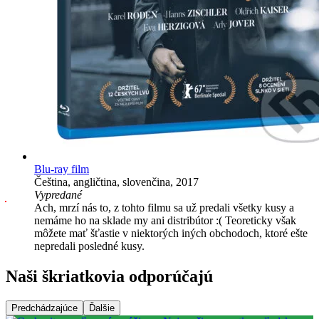
Blu-ray film
Čeština, angličtina, slovenčina, 2017
Vypredané
Ach, mrzí nás to, z tohto filmu sa už predali všetky kusy a
nemáme ho na sklade my ani distribútor :( Teoreticky však
môžete mať šťastie v niektorých iných obchodoch, ktoré ešte
nepredali posledné kusy.
Naši škriatkovia odporúčajú
Predchádzajúce
Ďalšie