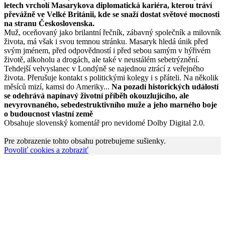
letech vrcholí Masarykova diplomatická kariéra, kterou tráví
převážně ve Velké Británii, kde se snaží dostat světové mocnosti
na stranu Československa.
Muž, oceňovaný jako brilantní řečník, zábavný společník a milovník
života, má však i svou temnou stránku. Masaryk hledá únik před
svým jménem, před odpovědností i před sebou samým v hýřivém
životě, alkoholu a drogách, ale také v neustálém sebetrýznění.
Tehdejší velvyslanec v Londýně se najednou ztrácí z veřejného
života. Přerušuje kontakt s politickými kolegy i s přáteli. Na několik
měsíců mizí, kamsi do Ameriky...
Na pozadí historických událostí
se odehrává napínavý životní příběh okouzlujícího, ale
nevyrovnaného, sebedestruktivního muže a jeho marného boje
o budoucnost vlastní země
Obsahuje slovenský komentář pro nevidomé Dolby Digital 2.0.
Pre zobrazenie tohto obsahu potrebujeme sušienky.
Povoliť cookies a zobraziť