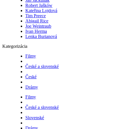
Ján Jackuliak
Robert Jašków
Kateřina Lojdová
Tim Preece
Abigail Rice
Joe Weintraub
Ivan Herma
Lenka Burianová
Kategorizácia
Filmy
České a slovenské
České
Drámy
Filmy
České a slovenské
Slovenské
Drámy