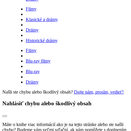
Filmy
Klasické a drámy
Drámy
Historické drámy
Filmy
Blu-ray filmy
Blu-ray
Drámy
Našli ste chybu alebo škodlivý obsah?
Dajte nám, prosím, vedieť!
Nahlásiť chybu alebo škodlivý obsah
Máte o knihe viac informácií ako je na tejto stránke alebo ste našli
chybu? Budeme vám veľmi vďační, ak nám pomôžete s doplnením