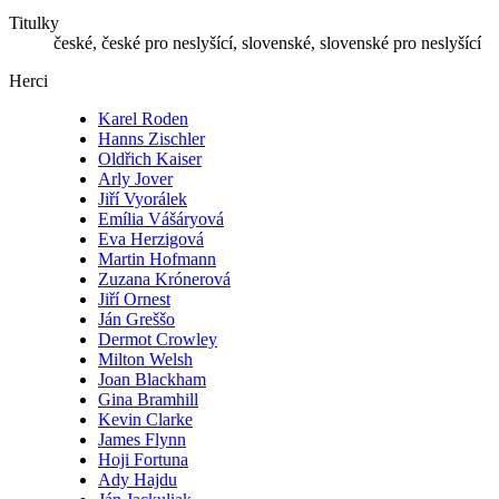
Titulky
české, české pro neslyšící, slovenské, slovenské pro neslyšící
Herci
Karel Roden
Hanns Zischler
Oldřich Kaiser
Arly Jover
Jiří Vyorálek
Emília Vášáryová
Eva Herzigová
Martin Hofmann
Zuzana Krónerová
Jiří Ornest
Ján Greššo
Dermot Crowley
Milton Welsh
Joan Blackham
Gina Bramhill
Kevin Clarke
James Flynn
Hoji Fortuna
Ady Hajdu