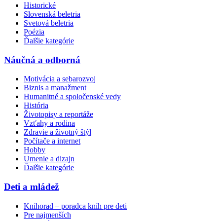
Historické
Slovenská beletria
Svetová beletria
Poézia
Ďalšie kategórie
Náučná a odborná
Motivácia a sebarozvoj
Biznis a manažment
Humanitné a spoločenské vedy
História
Životopisy a reportáže
Vzťahy a rodina
Zdravie a životný štýl
Počítače a internet
Hobby
Umenie a dizajn
Ďalšie kategórie
Deti a mládež
Knihorad – poradca kníh pre deti
Pre najmenších