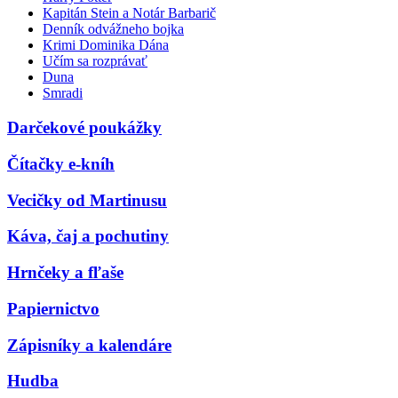
Kapitán Stein a Notár Barbarič
Denník odvážneho bojka
Krimi Dominika Dána
Učím sa rozprávať
Duna
Smradi
Darčekové poukážky
Čítačky e-kníh
Vecičky od Martinusu
Káva, čaj a pochutiny
Hrnčeky a fľaše
Papiernictvo
Zápisníky a kalendáre
Hudba