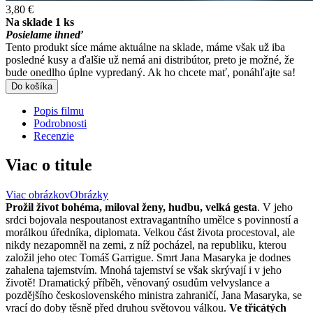
3,80 €
Na sklade 1 ks
Posielame ihneď
Tento produkt síce máme aktuálne na sklade, máme však už iba
posledné kusy a ďalšie už nemá ani distribútor, preto je možné, že
bude onedlho úplne vypredaný. Ak ho chcete mať, ponáhľajte sa!
Do košíka
Popis filmu
Podrobnosti
Recenzie
Viac o titule
Viac obrázkov
Obrázky
Prožil život bohéma, miloval ženy, hudbu, velká gesta
. V jeho
srdci bojovala nespoutanost extravagantního umělce s povinností a
morálkou úředníka, diplomata. Velkou část života procestoval, ale
nikdy nezapomněl na zemi, z níž pocházel, na republiku, kterou
založil jeho otec Tomáš Garrigue. Smrt Jana Masaryka je dodnes
zahalena tajemstvím. Mnohá tajemství se však skrývají i v jeho
životě! Dramatický příběh, věnovaný osudům velvyslance a
pozdějšího československého ministra zahraničí, Jana Masaryka, se
vrací do doby těsně před druhou světovou válkou.
Ve třicátých