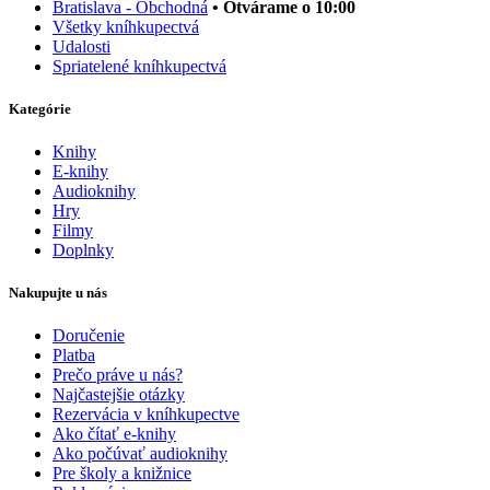
Bratislava - Obchodná
• Otvárame o 10:00
Všetky kníhkupectvá
Udalosti
Spriatelené kníhkupectvá
Kategórie
Knihy
E-knihy
Audioknihy
Hry
Filmy
Doplnky
Nakupujte u nás
Doručenie
Platba
Prečo práve u nás?
Najčastejšie otázky
Rezervácia v kníhkupectve
Ako čítať e-knihy
Ako počúvať audioknihy
Pre školy a knižnice