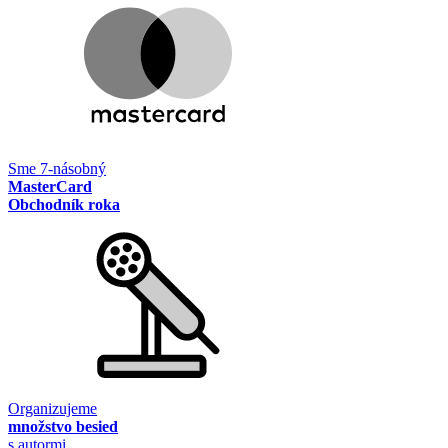
Sme 7-násobný
MasterCard
Obchodník roka
Organizujeme
množstvo besied
s autormi