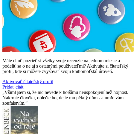
Máte chuť pozrieť si všetky svoje recenzie na jednom mieste a
podeliť sa o ne aj s ostatnými používateľmi? Aktivujte si čítateľský
profil, kde si môžete zvyšovať svoju knihomoľskú úroveň.
Aktivovať čitateľský profil
Pridať citát
Všiml jsem si, že nic nevede k horšímu neuspokojení než hojnost.
Nakrmte člověka, oblečte ho, dejte mu pěkný dům - a umře vám
zoufalstvím.