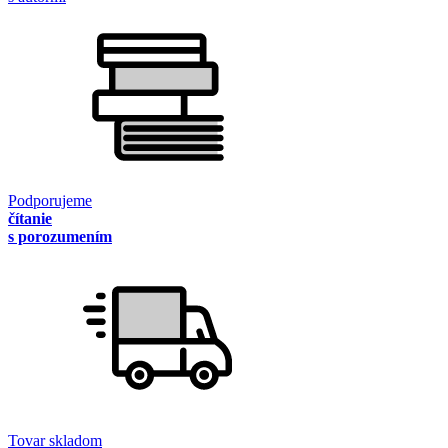
Podporujeme
čítanie
s porozumením
Tovar skladom