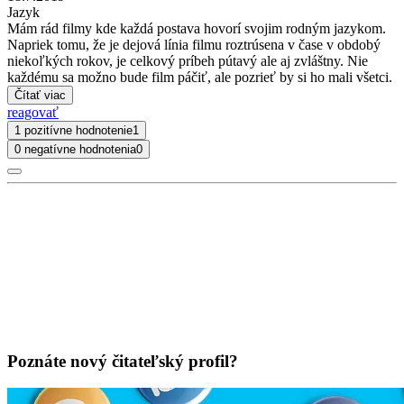
Jazyk
Mám rád filmy kde každá postava hovorí svojim rodným jazykom.
Napriek tomu, že je dejová línia filmu roztrúsena v čase v obdobý
niekoľkých rokov, je celkový príbeh pútavý ale aj zvláštny. Nie
každému sa možno bude film páčiť, ale pozrieť by si ho mali všetci.
Čítať viac
reagovať
1 pozitívne hodnotenie
1
0 negatívne hodnotenia
0
Poznáte nový čitateľský profil?