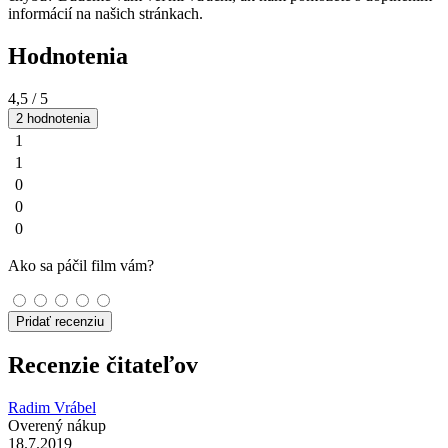
informácií na našich stránkach.
Hodnotenia
4,5
/ 5
2 hodnotenia
1
1
0
0
0
Ako sa páčil film vám?
Pridať recenziu
Recenzie čitateľov
Radim Vrábel
Overený nákup
18.7.2019