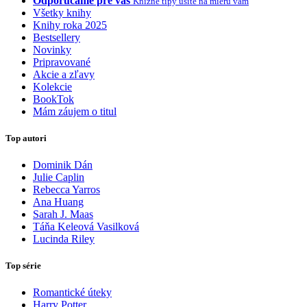
Odporúčame pre vás
Knižné tipy ušité na mieru vám
Všetky knihy
Knihy roka 2025
Bestsellery
Novinky
Pripravované
Akcie a zľavy
Kolekcie
BookTok
Mám záujem o titul
Top autori
Dominik Dán
Julie Caplin
Rebecca Yarros
Ana Huang
Sarah J. Maas
Táňa Keleová Vasilková
Lucinda Riley
Top série
Romantické úteky
Harry Potter