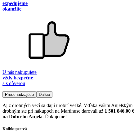
expedujeme
okamžite
U nás nakupujete
vždy bezpečne
a s dôverou
Predchádzajúce
Ďalšie
Aj z drobných vecí sa dajú urobiť veľké. Vďaka vašim Anjelským
drobným ste pri nákupoch na Martinuse darovali už
1 501 846,00 €
na Dobrého Anjela
. Ďakujeme!
Kníhkupectvá