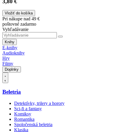
3,80 €
Vložiť do košíka
Pri nákupe nad 49 €
poštovné zadarmo
Vyhľadávanie
Knihy
E-knihy
Audioknihy
Hry
Filmy
Doplnky
Beletria
Detektívky, trilery a horory
Sci-fi a fantasy
Komiksy
Romantika
Spoločenská beletria
Klasika