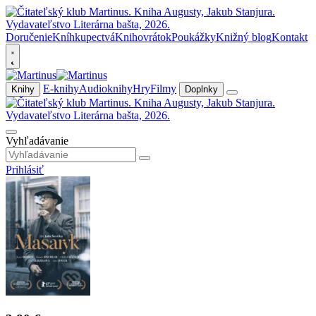
Doručenie
Kníhkupectvá
Knihovrátok
Poukážky
Knižný blog
Kontakt
E-knihy
Audioknihy
Hry
Filmy
Knihy
Doplnky
Vyhľadávanie
Prihlásiť