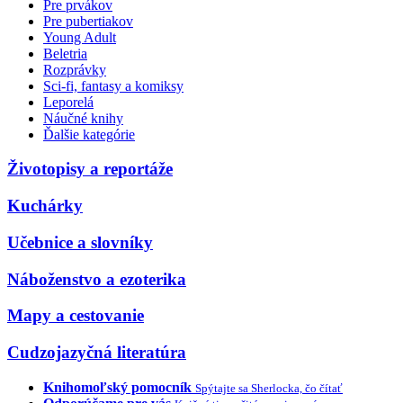
Pre prvákov
Pre pubertiakov
Young Adult
Beletria
Rozprávky
Sci-fi, fantasy a komiksy
Leporelá
Náučné knihy
Ďalšie kategórie
Životopisy a reportáže
Kuchárky
Učebnice a slovníky
Náboženstvo a ezoterika
Mapy a cestovanie
Cudzojazyčná literatúra
Knihomoľský pomocník
Spýtajte sa Sherlocka, čo čítať