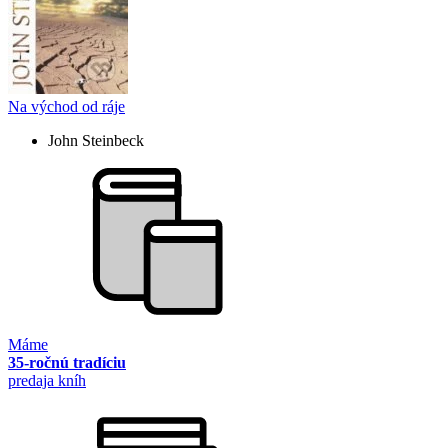
Na východ od ráje
John Steinbeck
Máme
35-ročnú tradíciu
predaja kníh