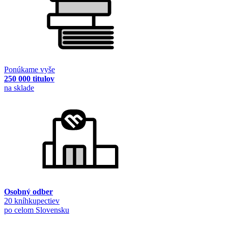
Ponúkame vyše
250 000 titulov
na sklade
Osobný odber
20 kníhkupectiev
po celom Slovensku