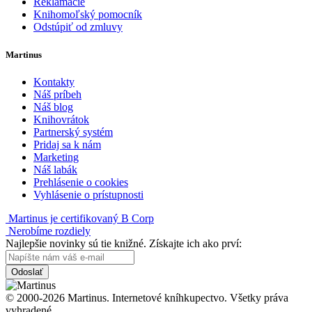
Reklamácie
Knihomoľský pomocník
Odstúpiť od zmluvy
Martinus
Kontakty
Náš príbeh
Náš blog
Knihovrátok
Partnerský systém
Pridaj sa k nám
Marketing
Náš labák
Prehlásenie o cookies
Vyhlásenie o prístupnosti
Martinus je certifikovaný B Corp
Nerobíme rozdiely
Najlepšie novinky sú tie knižné. Získajte ich ako prví:
Odoslať
© 2000-2026 Martinus. Internetové kníhkupectvo. Všetky práva
vyhradené.