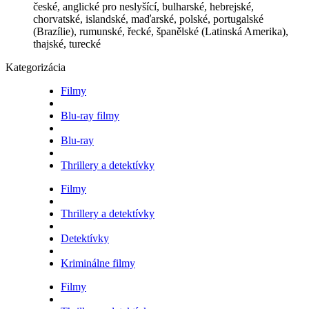
české, anglické pro neslyšící, bulharské, hebrejské,
chorvatské, islandské, maďarské, polské, portugalské
(Brazílie), rumunské, řecké, španělské (Latinská Amerika),
thajské, turecké
Kategorizácia
Filmy
Blu-ray filmy
Blu-ray
Thrillery a detektívky
Filmy
Thrillery a detektívky
Detektívky
Kriminálne filmy
Filmy