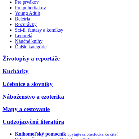
Pre prvákov
Pre pubertiakov
Young Adult
Beletria
Rozprávky
Sci-fi, fantasy a komiksy
Leporelá
Náučné knihy
Ďalšie kategórie
Životopisy a reportáže
Kuchárky
Učebnice a slovníky
Náboženstvo a ezoterika
Mapy a cestovanie
Cudzojazyčná literatúra
Knihomoľský pomocník
Spýtajte sa Sherlocka, čo čítať