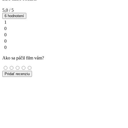
5,0
/ 5
6 hodnotení
1
0
0
0
0
Ako sa páčil film vám?
Pridať recenziu