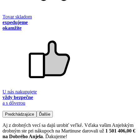
Tovar skladom
expedujeme
okamžite
U nás nakupujete
vždy bezpečne
a s dôverou
Predchádzajúce
Ďalšie
Aj z drobných vecí sa dajú urobiť veľké. Vďaka vašim Anjelským
drobným ste pri nákupoch na Martinuse darovali už
1 501 406,00 €
na Dobrého Anjela
. Ďakujeme!