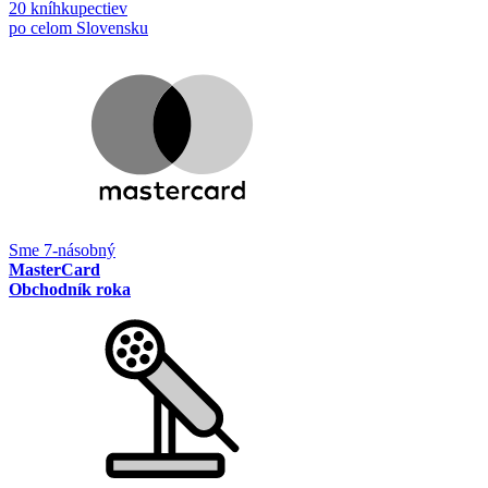
20 kníhkupectiev
po celom Slovensku
Sme 7-násobný
MasterCard
Obchodník roka