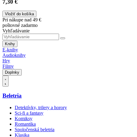
7,30 €
Vložiť do košíka
Pri nákupe nad 49 €
poštovné zadarmo
Vyhľadávanie
Knihy
E-knihy
Audioknihy
Hry
Filmy
Doplnky
Beletria
Detektívky, trilery a horory
Sci-fi a fantasy
Komiksy
Romantika
Spoločenská beletria
Klasika