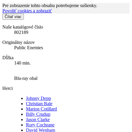
Pre zobrazenie tohto obsahu potrebujeme sušienky.
Povoliť cookies a zobraziť
Čítať viac
Naše katalógové číslo
802189
Originálny názov
Public Enemies
Dĺžka
140 min.
Blu-ray obal
Herci
Johnny Depp
Christian Bale
Marion Cotillard
Billy Crudup
Jason Clarke
Rory Cochrane
David Wenham