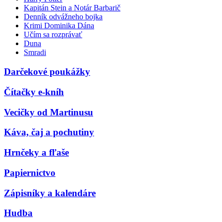
Kapitán Stein a Notár Barbarič
Denník odvážneho bojka
Krimi Dominika Dána
Učím sa rozprávať
Duna
Smradi
Darčekové poukážky
Čítačky e-kníh
Vecičky od Martinusu
Káva, čaj a pochutiny
Hrnčeky a fľaše
Papiernictvo
Zápisníky a kalendáre
Hudba