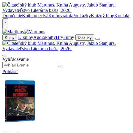
Doručenie
Kníhkupectvá
Knihovrátok
Poukážky
Knižný blog
Kontakt
E-knihy
Audioknihy
Hry
Filmy
Knihy
Doplnky
Vyhľadávanie
Prihlásiť