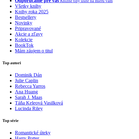
Odporúčame pre vás
Knižné tipy ušité na mieru vám
Všetky knihy
Knihy roka 2025
Bestsellery
Novinky
Pripravované
Akcie a zľavy
Kolekcie
BookTok
Mám záujem o titul
Top autori
Dominik Dán
Julie Caplin
Rebecca Yarros
Ana Huang
Sarah J. Maas
Táňa Keleová Vasilková
Lucinda Riley
Top série
Romantické úteky
Harry Potter