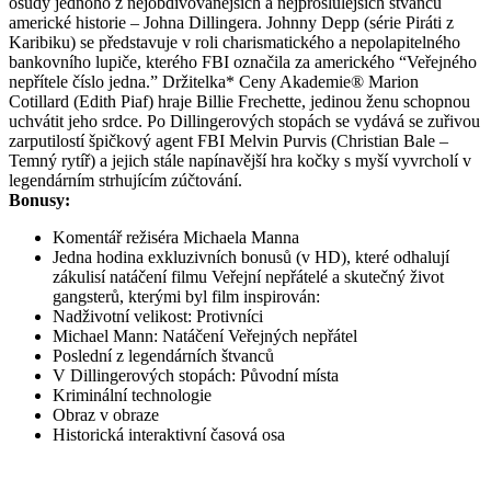
osudy jednoho z nejobdivovanějších a nejproslulejších štvanců
americké historie – Johna Dillingera. Johnny Depp (série Piráti z
Karibiku) se představuje v roli charismatického a nepolapitelného
bankovního lupiče, kterého FBI označila za amerického “Veřejného
nepřítele číslo jedna.” Držitelka* Ceny Akademie® Marion
Cotillard (Edith Piaf) hraje Billie Frechette, jedinou ženu schopnou
uchvátit jeho srdce. Po Dillingerových stopách se vydává se zuřivou
zarputilostí špičkový agent FBI Melvin Purvis (Christian Bale –
Temný rytíř) a jejich stále napínavější hra kočky s myší vyvrcholí v
legendárním strhujícím zúčtování.
Bonusy:
Komentář režiséra Michaela Manna
Jedna hodina exkluzivních bonusů (v HD), které odhalují
zákulisí natáčení filmu Veřejní nepřátelé a skutečný život
gangsterů, kterými byl film inspirován:
Nadživotní velikost: Protivníci
Michael Mann: Natáčení Veřejných nepřátel
Poslední z legendárních štvanců
V Dillingerových stopách: Původní místa
Kriminální technologie
Obraz v obraze
Historická interaktivní časová osa