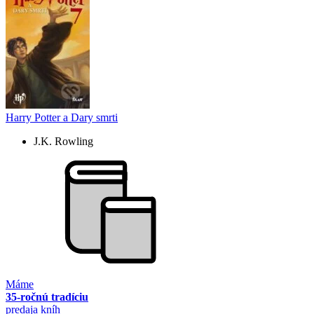
Harry Potter a Dary smrti
J.K. Rowling
Máme
35-ročnú tradíciu
predaja kníh