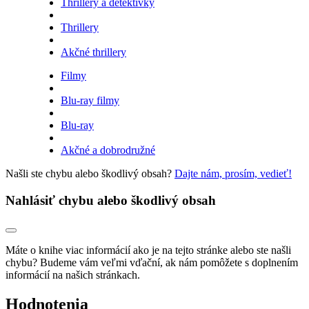
Thrillery a detektívky
Thrillery
Akčné thrillery
Filmy
Blu-ray filmy
Blu-ray
Akčné a dobrodružné
Našli ste chybu alebo škodlivý obsah?
Dajte nám, prosím, vedieť!
Nahlásiť chybu alebo škodlivý obsah
Máte o knihe viac informácií ako je na tejto stránke alebo ste našli
chybu? Budeme vám veľmi vďační, ak nám pomôžete s doplnením
informácií na našich stránkach.
Hodnotenia