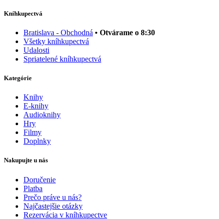
Kníhkupectvá
Bratislava - Obchodná
• Otvárame o 8:30
Všetky kníhkupectvá
Udalosti
Spriatelené kníhkupectvá
Kategórie
Knihy
E-knihy
Audioknihy
Hry
Filmy
Doplnky
Nakupujte u nás
Doručenie
Platba
Prečo práve u nás?
Najčastejšie otázky
Rezervácia v kníhkupectve