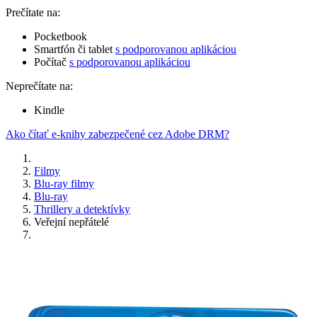
Prečítate na:
Pocketbook
Smartfón či tablet
s podporovanou aplikáciou
Počítač
s podporovanou aplikáciou
Neprečítate na:
Kindle
Ako čítať e-knihy zabezpečené cez Adobe DRM?
Filmy
Blu-ray filmy
Blu-ray
Thrillery a detektívky
Veřejní nepřátelé