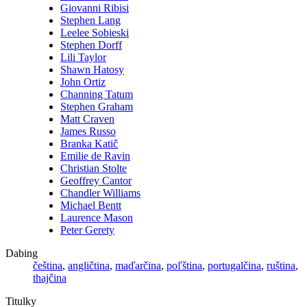
Giovanni Ribisi
Stephen Lang
Leelee Sobieski
Stephen Dorff
Lili Taylor
Shawn Hatosy
John Ortiz
Channing Tatum
Stephen Graham
Matt Craven
James Russo
Branka Katič
Emilie de Ravin
Christian Stolte
Geoffrey Cantor
Chandler Williams
Michael Bentt
Laurence Mason
Peter Gerety
Dabing
čeština
,
angličtina
,
maďarčina
,
poľština
,
portugalčina
,
ruština
,
thajčina
Titulky