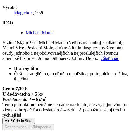
Výrobca
Magicbox
, 2020
Réžia
Michael Mann
Vizionářský režisér Michael Mann (Nelítostný souboj, Collateral,
Miami Vice, Poslední Mohykán) uvádí film inspirovaný životními
osudy jednoho z nejobdivovanějších a nejproslulejších štvanců
americké historie – Johna Dillingera. Johnny Depp...
Čítať viac
Blu-ray film
Čeština, angličtina, maďarčina, poľština, portugalčina, ruština,
thajčina
Cena:
7,30 €
U dodávateľa > 5 ks
Posielame do 4 – 6 dní
Tento produkt momentálne nemáme na sklade, ale zvyčajne vám ho
vieme zabezpečiť a odoslať do 4 – 6 dní. A posnažíme sa aj trochu
rýchlejšie!
Vložiť do košíka
Rezervovať v kníhkupectve