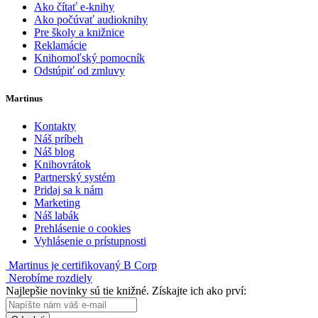
Ako čítať e-knihy
Ako počúvať audioknihy
Pre školy a knižnice
Reklamácie
Knihomoľský pomocník
Odstúpiť od zmluvy
Martinus
Kontakty
Náš príbeh
Náš blog
Knihovrátok
Partnerský systém
Pridaj sa k nám
Marketing
Náš labák
Prehlásenie o cookies
Vyhlásenie o prístupnosti
Martinus je certifikovaný B Corp
Nerobíme rozdiely
Najlepšie novinky sú tie knižné. Získajte ich ako prví: