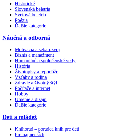
Historické
Slovenská beletria
Svetová beletria
Poézia
Ďalšie kategórie
Náučná a odborná
Motivácia a sebarozvoj
Biznis a manažment
Humanitné a spoločenské vedy
História
Životopisy a reportáže
Vzťahy a rodina
Zdravie a životný štýl
Počítače a internet
Hobby
Umenie a dizajn
Ďalšie kategórie
Deti a mládež
Knihorad – poradca kníh pre deti
Pre najmenších