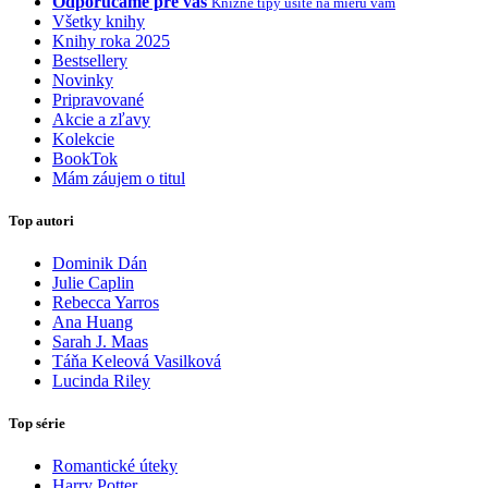
Odporúčame pre vás
Knižné tipy ušité na mieru vám
Všetky knihy
Knihy roka 2025
Bestsellery
Novinky
Pripravované
Akcie a zľavy
Kolekcie
BookTok
Mám záujem o titul
Top autori
Dominik Dán
Julie Caplin
Rebecca Yarros
Ana Huang
Sarah J. Maas
Táňa Keleová Vasilková
Lucinda Riley
Top série
Romantické úteky
Harry Potter