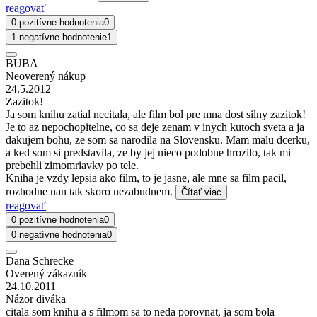
reagovať
0 pozitívne hodnotenia
0
1 negatívne hodnotenie
1
BUBA
Neoverený nákup
24.5.2012
Zazitok!
Ja som knihu zatial necitala, ale film bol pre mna dost silny zazitok!
Je to az nepochopitelne, co sa deje zenam v inych kutoch sveta a ja
dakujem bohu, ze som sa narodila na Slovensku. Mam malu dcerku,
a ked som si predstavila, ze by jej nieco podobne hrozilo, tak mi
prebehli zimomriavky po tele.
Kniha je vzdy lepsia ako film, to je jasne, ale mne sa film pacil,
rozhodne nan tak skoro nezabudnem.
Čítať viac
reagovať
0 pozitívne hodnotenia
0
0 negatívne hodnotenia
0
Dana Schrecke
Overený zákazník
24.10.2011
Názor diváka
citala som knihu a s filmom sa to neda porovnat, ja som bola