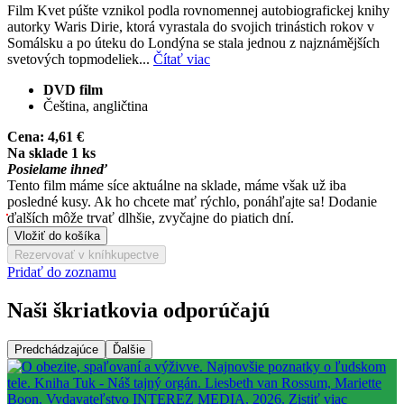
Film Kvet púšte vznikol podla rovnomennej autobiografickej knihy
autorky Waris Dirie, ktorá vyrastala do svojich trinástich rokov v
Somálsku a po úteku do Londýna se stala jednou z najznámějších
svetových topmodeliek...
Čítať viac
DVD film
Čeština, angličtina
Cena:
4,61 €
Na sklade 1 ks
Posielame ihneď
Tento film máme síce aktuálne na sklade, máme však už iba
posledné kusy. Ak ho chcete mať rýchlo, ponáhľajte sa! Dodanie
ďalších môže trvať dlhšie, zvyčajne do piatich dní.
Vložiť do košíka
Rezervovať v kníhkupectve
Pridať do zoznamu
Naši škriatkovia odporúčajú
Predchádzajúce
Ďalšie