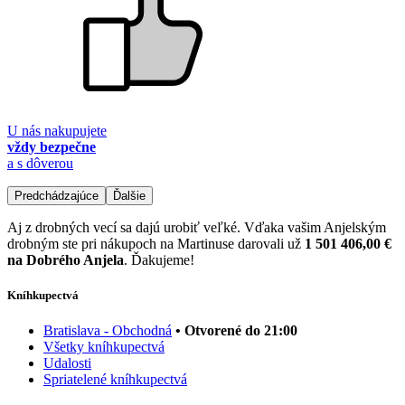
U nás nakupujete
vždy bezpečne
a s dôverou
Predchádzajúce
Ďalšie
Aj z drobných vecí sa dajú urobiť veľké. Vďaka vašim Anjelským
drobným ste pri nákupoch na Martinuse darovali už
1 501 406,00 €
na Dobrého Anjela
. Ďakujeme!
Kníhkupectvá
Bratislava - Obchodná
• Otvorené do 21:00
Všetky kníhkupectvá
Udalosti
Spriatelené kníhkupectvá