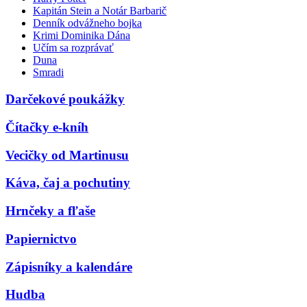
Kapitán Stein a Notár Barbarič
Denník odvážneho bojka
Krimi Dominika Dána
Učím sa rozprávať
Duna
Smradi
Darčekové poukážky
Čítačky e-kníh
Vecičky od Martinusu
Káva, čaj a pochutiny
Hrnčeky a fľaše
Papiernictvo
Zápisníky a kalendáre
Hudba