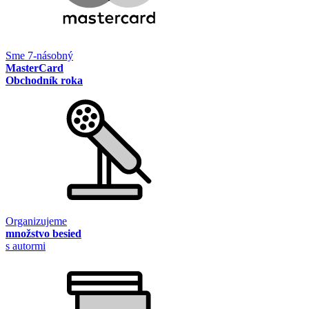
Sme 7-násobný
MasterCard
Obchodník roka
Organizujeme
množstvo besied
s autormi