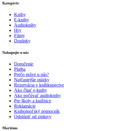
Kategórie
Knihy
E-knihy
Audioknihy
Hry
Filmy
Doplnky
Nakupujte u nás
Doručenie
Platba
Prečo práve u nás?
Najčastejšie otázky
Rezervácia v kníhkupectve
Ako čítať e-knihy
Ako počúvať audioknihy
Pre školy a knižnice
Reklamácie
Knihomoľský pomocník
Odstúpiť od zmluvy
Martinus