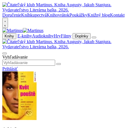
Doručenie
Kníhkupectvá
Knihovrátok
Poukážky
Knižný blog
Kontakt
E-knihy
Audioknihy
Hry
Filmy
Knihy
Doplnky
Vyhľadávanie
Prihlásiť