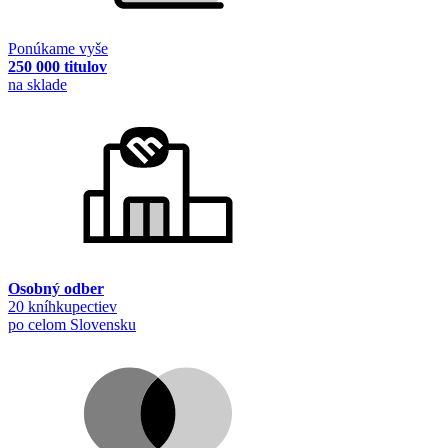
Ponúkame vyše
250 000 titulov
na sklade
Osobný odber
20 kníhkupectiev
po celom Slovensku