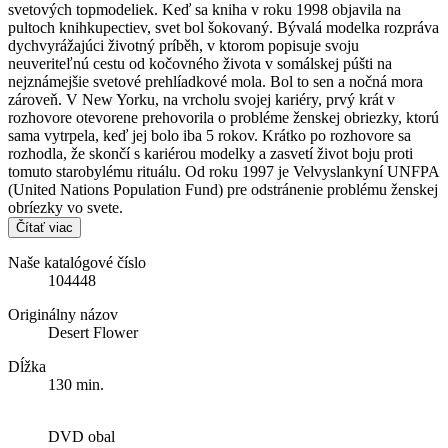
svetových topmodeliek. Keď sa kniha v roku 1998 objavila na
pultoch knihkupectiev, svet bol šokovaný. Bývalá modelka rozpráva
dychvyrážajúci životný príběh, v ktorom popisuje svoju
neuveriteľnú cestu od kočovného života v somálskej púšti na
nejznámejšie svetové prehlíadkové mola. Bol to sen a nočná mora
zároveň. V New Yorku, na vrcholu svojej kariéry, prvý krát v
rozhovore otevorene prehovorila o probléme ženskej obriezky, ktorú
sama vytrpela, keď jej bolo iba 5 rokov. Krátko po rozhovore sa
rozhodla, že skončí s kariérou modelky a zasvetí život boju proti
tomuto starobylému rituálu. Od roku 1997 je Velvyslankyní UNFPA
(United Nations Population Fund) pre odstránenie problému ženskej
obríezky vo svete.
Čítať viac
Naše katalógové číslo
104448
Originálny názov
Desert Flower
Dĺžka
130 min.
DVD obal