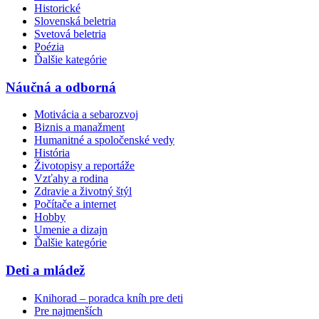
Historické
Slovenská beletria
Svetová beletria
Poézia
Ďalšie kategórie
Náučná a odborná
Motivácia a sebarozvoj
Biznis a manažment
Humanitné a spoločenské vedy
História
Životopisy a reportáže
Vzťahy a rodina
Zdravie a životný štýl
Počítače a internet
Hobby
Umenie a dizajn
Ďalšie kategórie
Deti a mládež
Knihorad – poradca kníh pre deti
Pre najmenších