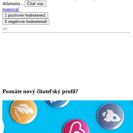
sklamana...
Čítať viac
reagovať
1 pozitívne hodnotenie
1
0 negatívne hodnotenia
0
Poznáte nový čitateľský profil?