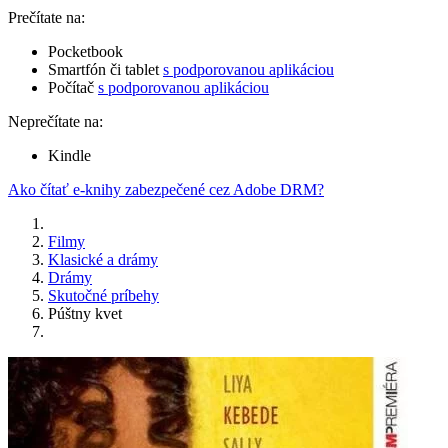
Prečítate na:
Pocketbook
Smartfón či tablet
s podporovanou aplikáciou
Počítač
s podporovanou aplikáciou
Neprečítate na:
Kindle
Ako čítať e-knihy zabezpečené cez Adobe DRM?
Filmy
Klasické a drámy
Drámy
Skutočné príbehy
Púštny kvet