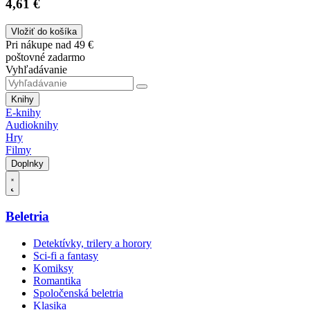
4,61 €
Vložiť do košíka
Pri nákupe nad 49 €
poštovné zadarmo
Vyhľadávanie
Knihy
E-knihy
Audioknihy
Hry
Filmy
Doplnky
Beletria
Detektívky, trilery a horory
Sci-fi a fantasy
Komiksy
Romantika
Spoločenská beletria
Klasika