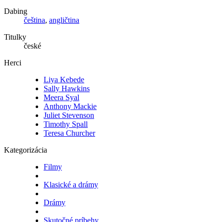
Dabing
čeština
,
angličtina
Titulky
české
Herci
Liya Kebede
Sally Hawkins
Meera Syal
Anthony Mackie
Juliet Stevenson
Timothy Spall
Teresa Churcher
Kategorizácia
Filmy
Klasické a drámy
Drámy
Skutočné príbehy