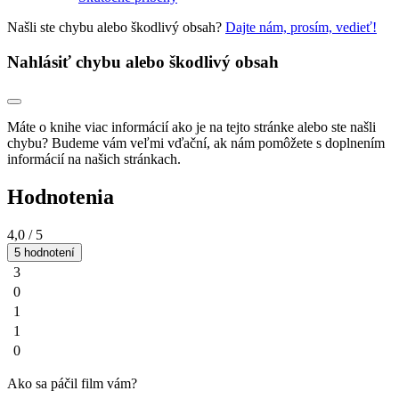
Našli ste chybu alebo škodlivý obsah?
Dajte nám, prosím, vedieť!
Nahlásiť chybu alebo škodlivý obsah
Máte o knihe viac informácií ako je na tejto stránke alebo ste našli
chybu? Budeme vám veľmi vďační, ak nám pomôžete s doplnením
informácií na našich stránkach.
Hodnotenia
4,0
/ 5
5 hodnotení
3
0
1
1
0
Ako sa páčil film vám?