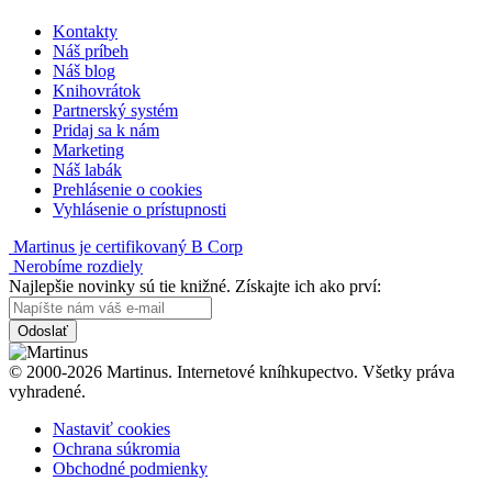
Kontakty
Náš príbeh
Náš blog
Knihovrátok
Partnerský systém
Pridaj sa k nám
Marketing
Náš labák
Prehlásenie o cookies
Vyhlásenie o prístupnosti
Martinus je certifikovaný B Corp
Nerobíme rozdiely
Najlepšie novinky sú tie knižné. Získajte ich ako prví:
Odoslať
© 2000-2026 Martinus. Internetové kníhkupectvo. Všetky práva
vyhradené.
Nastaviť cookies
Ochrana súkromia
Obchodné podmienky