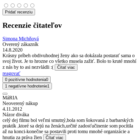
Pridať recenziu
Recenzie čitateľov
Simona Michňová
Overený zákazník
14.8.2020
Krásny príbeh obdivuhodnej ženy ako sa dokázala postarať sama o
svoj život. Je to hrozne co všetko musela zažiť. Bolo to kruté mnohí
z nás by to asi nezvládli :(
Čítať viac
reagovať
0 pozitívne hodnotenia
0
1 negatívne hodnotenie
1
MáRIA
Neoverený nákup
4.11.2012
Názor diváka
celý dej filmu bol veľmi smutný,bola som šokovaná z barbarských
praktík ,ktoré sa dejú na ženách,určité zadosťučinenie som pocítila
až na konci-konečne sa postavili proti tomu mnohé organizácie a
hnutia za práva žien
Čítať viac