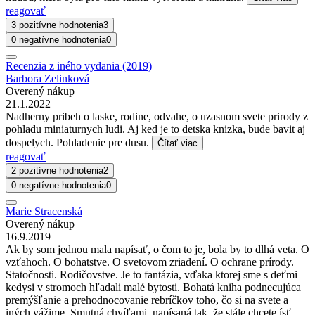
reagovať
3 pozitívne hodnotenia
3
0 negatívne hodnotenia
0
Recenzia z iného vydania (2019)
Barbora Zelinková
Overený nákup
21.1.2022
Nadherny pribeh o laske, rodine, odvahe, o uzasnom svete prirody z
pohladu miniaturnych ludi. Aj ked je to detska knizka, bude bavit aj
dospelych. Pohladenie pre dusu.
Čítať viac
reagovať
2 pozitívne hodnotenia
2
0 negatívne hodnotenia
0
Marie Stracenská
Overený nákup
16.9.2019
Ak by som jednou mala napísať, o čom to je, bola by to dlhá veta. O
vzťahoch. O bohatstve. O svetovom zriadení. O ochrane prírody.
Statočnosti. Rodičovstve. Je to fantázia, vďaka ktorej sme s deťmi
kedysi v stromoch hľadali malé bytosti. Bohatá kniha podnecujúca
premýšľanie a prehodnocovanie rebríčkov toho, čo si na svete a
iných vážime. Smutná chvíľami, napísaná tak, že stále chcete ísť