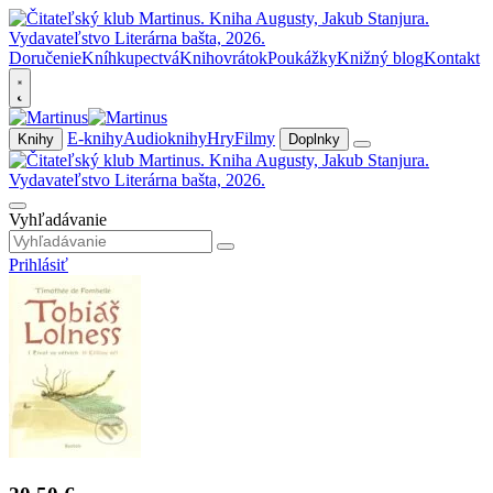
Doručenie
Kníhkupectvá
Knihovrátok
Poukážky
Knižný blog
Kontakt
E-knihy
Audioknihy
Hry
Filmy
Knihy
Doplnky
Vyhľadávanie
Prihlásiť