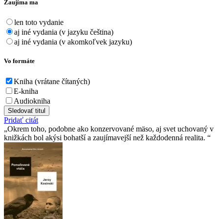
Zaujíma ma
len toto vydanie
aj iné vydania (v jazyku čeština)
aj iné vydania (v akomkoľvek jazyku)
Vo formáte
Kniha (vrátane čítaných)
E-kniha
Audiokniha
Sledovať titul
Pridať citát
Okrem toho, podobne ako konzervované mäso, aj svet uchovaný v
knižkách bol akýsi bohatší a zaujímavejší než každodenná realita.