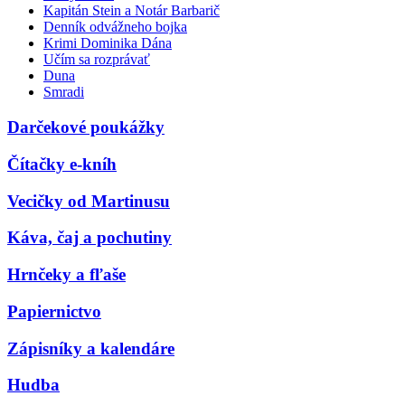
Kapitán Stein a Notár Barbarič
Denník odvážneho bojka
Krimi Dominika Dána
Učím sa rozprávať
Duna
Smradi
Darčekové poukážky
Čítačky e-kníh
Vecičky od Martinusu
Káva, čaj a pochutiny
Hrnčeky a fľaše
Papiernictvo
Zápisníky a kalendáre
Hudba