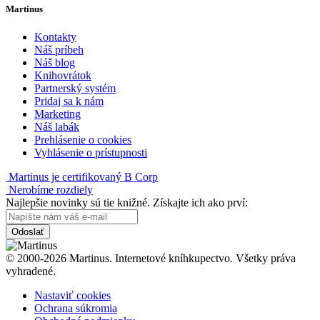
Martinus
Kontakty
Náš príbeh
Náš blog
Knihovrátok
Partnerský systém
Pridaj sa k nám
Marketing
Náš labák
Prehlásenie o cookies
Vyhlásenie o prístupnosti
Martinus je certifikovaný B Corp
Nerobíme rozdiely
Najlepšie novinky sú tie knižné. Získajte ich ako prví:
Odoslať
© 2000-2026 Martinus. Internetové kníhkupectvo. Všetky práva
vyhradené.
Nastaviť cookies
Ochrana súkromia