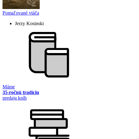
Pomaľované vtáča
Jerzy Kosinski
Máme
35-ročnú tradíciu
predaja kníh