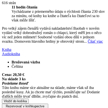
616 strán
11 hodín čítania
Vychádzame z priemerného údaju o rýchlosti čítania 230 slov
za minútu, od knihy ku knihe a čitateľa ku čitateľovi sa to
však môže líšiť.
Pro velký zájem čtenářů vydává nakladatelství Baobab v novém
vydání velký dobrodružný román o chlapci, který měří jen o něco
víc než jeden milimetr! Souborné vydání obou dílů v jednom
svazku. Domovem hlavního hrdiny je obrovský strom...
Čítať viac
Kniha
Audiokniha
Brožovaná väzba
Čeština
Cena:
20,50 €
Na sklade 3 ks
Posielame ihneď
Túto knihu máme síce aktuálne na sklade, máme však už iba
posledné kusy. Ak ju chcete mať rýchlo, ponáhľajte sa! Dodanie
ďalších môže trvať dlhšie, zvyčajne do piatich dní.
Vložiť do košíka
Rezervovať v kníhkupectve