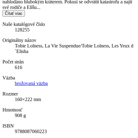
nahlodáno hlubokým kráterem. Pokusí se odvrátit katastrofu a najít
své rodiče a Elíšu...
Čítať viac
Naše katalógové číslo
128255
Originálny názov
Tobie Lolness, La Vie Suspendue/Tobie Lolness, Les Yeux d
´Elisha
Počet strán
616
Väzba
brožovaná väzba
Rozmer
160×222 mm
Hmotnosť
908 g
ISBN
9788087060223