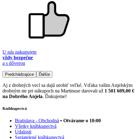
U nás nakupujete
vždy bezpečne
a s dôverou
Predchádzajúce
Ďalšie
Aj z drobných vecí sa dajú urobiť veľké. Vďaka vašim Anjelským
drobným ste pri nákupoch na Martinuse darovali už
1 501 609,00 €
na Dobrého Anjela
. Ďakujeme!
Kníhkupectvá
Bratislava - Obchodná
• Otvárame o 10:00
Všetky kníhkupectvá
Udalosti
Spriatelené kníhkupectvá