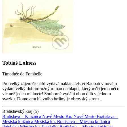
Tobiáš Lolness
Timothée de Fombelle
Pro velký zájem čtenářů vydává nakladatelství Baobab v novém
vydání velký dobrodružný román o chlapci, který měří jen o něco
víc než jeden milimetr! Souborné vydání obou dílů v jednom
svazku. Domovem hlavního hrdiny je obrovský strom...
Bratislavský kraj (5)
Bratislava -
Knižnica Nové Mesto
Kn. Nové Mesto
Bratislava -
Mestská knižnica
Mestská kn.
Bratislava -
Miestna knižnica
Petržalka
Miestna kn. Petržalka
Bratislava -
Miestna knižnica