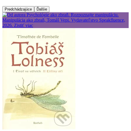
Predchádzajúce
Ďalšie