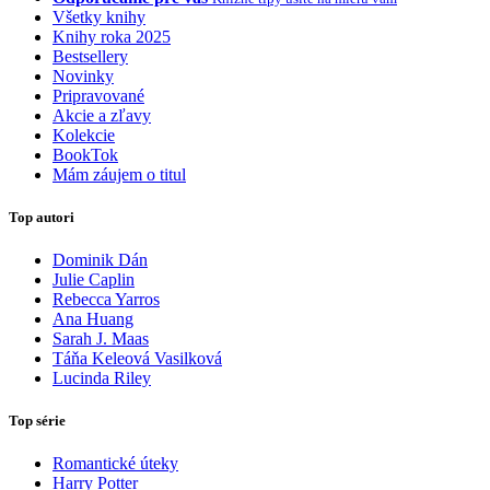
Všetky knihy
Knihy roka 2025
Bestsellery
Novinky
Pripravované
Akcie a zľavy
Kolekcie
BookTok
Mám záujem o titul
Top autori
Dominik Dán
Julie Caplin
Rebecca Yarros
Ana Huang
Sarah J. Maas
Táňa Keleová Vasilková
Lucinda Riley
Top série
Romantické úteky
Harry Potter