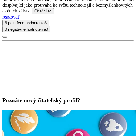
dospívající jako protiváha ke světu technologií a bezmyšlenkovitých
akčních zábav.
Čítať viac
reagovať
6 pozitívne hodnotenia
6
0 negatívne hodnotenia
0
Poznáte nový čitateľský profil?