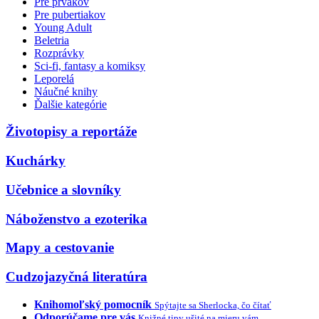
Pre prvákov
Pre pubertiakov
Young Adult
Beletria
Rozprávky
Sci-fi, fantasy a komiksy
Leporelá
Náučné knihy
Ďalšie kategórie
Životopisy a reportáže
Kuchárky
Učebnice a slovníky
Náboženstvo a ezoterika
Mapy a cestovanie
Cudzojazyčná literatúra
Knihomoľský pomocník
Spýtajte sa Sherlocka, čo čítať
Odporúčame pre vás
Knižné tipy ušité na mieru vám