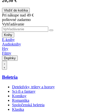
20,50 €
Vložiť do košíka
Pri nákupe nad 49 €
poštovné zadarmo
Vyhľadávanie
Knihy
E-knihy
Audioknihy
Hry
Filmy
Doplnky
Beletria
Detektívky, trilery a horory
Sci-fi a fantasy
Komiksy
Romantika
Spoločenská beletria
Klasika