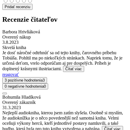
Pridať recenziu
Recenzie čitateľov
Barbora Hrivňáková
Overený nákup
3.8.2023
Skvelá kniha
Je dosť náročné odtrhnúť sa od tejto knihy, čarovného príbehu
Tobiáša. Pohltil ma po niekoľkých stránkach. Napriek tomu, že je
určená deťom, vrelo odporúčam aj pre dospelých. Príbeh je
doplnený krásnymi ilustriaciami.
Čítať viac
reagovať
3 pozitívne hodnotenia
3
0 negatívne hodnotenia
0
Bohumila Hladíková
Overený zákazník
31.3.2023
Nejlepší audiokniha, kterou jsem zatím slyšela. Osobně si myslím,
že audioknížka je o něco povedenější než samotná kniha. Velmi
oceňuji výkony herců, kteří jednotlivé postavy namluvili, a také
hudbu, která byla pro tuto knihu vytvořena a nahrána.
Čítať viac