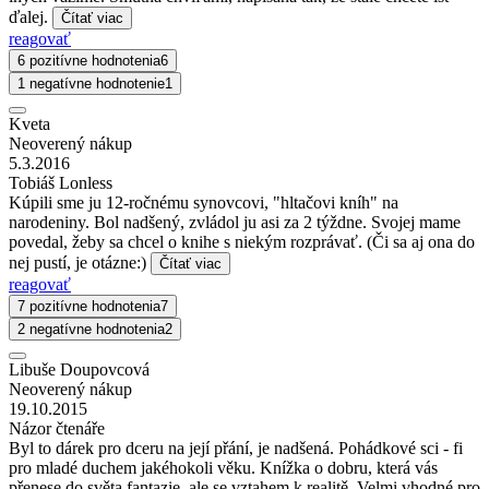
ďalej.
Čítať viac
reagovať
6 pozitívne hodnotenia
6
1 negatívne hodnotenie
1
Kveta
Neoverený nákup
5.3.2016
Tobiáš Lonless
Kúpili sme ju 12-ročnému synovcovi, "hltačovi kníh" na
narodeniny. Bol nadšený, zvládol ju asi za 2 týždne. Svojej mame
povedal, žeby sa chcel o knihe s niekým rozprávať. (Či sa aj ona do
nej pustí, je otázne:)
Čítať viac
reagovať
7 pozitívne hodnotenia
7
2 negatívne hodnotenia
2
Libuše Doupovcová
Neoverený nákup
19.10.2015
Názor čtenáře
Byl to dárek pro dceru na její přání, je nadšená. Pohádkové sci - fi
pro mladé duchem jakéhokoli věku. Knížka o dobru, která vás
přenese do světa fantazie, ale se vztahem k realitě. Velmi vhodné pro