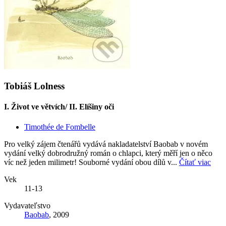
Tobiáš Lolness
I. Život ve větvích/ II. Elíšiny oči
Timothée de Fombelle
Pro velký zájem čtenářů vydává nakladatelství Baobab v novém
vydání velký dobrodružný román o chlapci, který měří jen o něco
víc než jeden milimetr! Souborné vydání obou dílů v...
Čítať viac
Vek
11-13
Vydavateľstvo
Baobab
, 2009