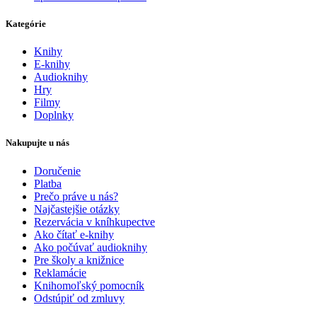
Kategórie
Knihy
E-knihy
Audioknihy
Hry
Filmy
Doplnky
Nakupujte u nás
Doručenie
Platba
Prečo práve u nás?
Najčastejšie otázky
Rezervácia v kníhkupectve
Ako čítať e-knihy
Ako počúvať audioknihy
Pre školy a knižnice
Reklamácie
Knihomoľský pomocník
Odstúpiť od zmluvy