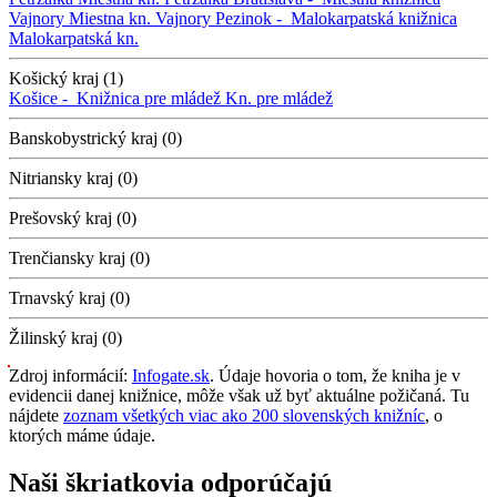
Vajnory
Miestna kn. Vajnory
Pezinok -
Malokarpatská knižnica
Malokarpatská kn.
Košický kraj (1)
Košice -
Knižnica pre mládež
Kn. pre mládež
Banskobystrický kraj (0)
Nitriansky kraj (0)
Prešovský kraj (0)
Trenčiansky kraj (0)
Trnavský kraj (0)
Žilinský kraj (0)
Zdroj informácií:
Infogate.sk
. Údaje hovoria o tom, že kniha je v
evidencii danej knižnice, môže však už byť aktuálne požičaná. Tu
nájdete
zoznam všetkých viac ako 200 slovenských knižníc
, o
ktorých máme údaje.
Naši škriatkovia odporúčajú