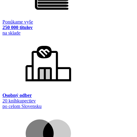
Ponúkame vyše
250 000 titulov
na sklade
Osobný odber
20 kníhkupectiev
po celom Slovensku