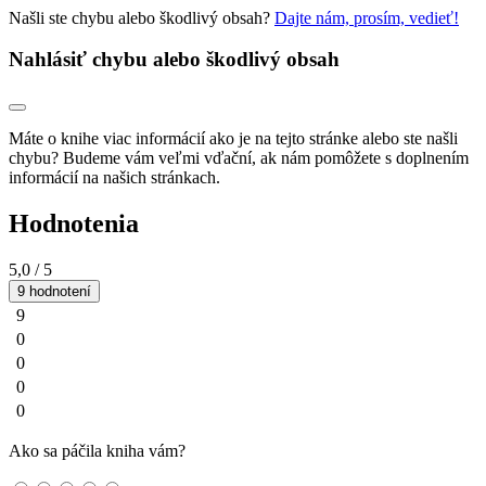
Našli ste chybu alebo škodlivý obsah?
Dajte nám, prosím, vedieť!
Nahlásiť chybu alebo škodlivý obsah
Máte o knihe viac informácií ako je na tejto stránke alebo ste našli
chybu? Budeme vám veľmi vďační, ak nám pomôžete s doplnením
informácií na našich stránkach.
Hodnotenia
5,0
/ 5
9 hodnotení
9
0
0
0
0
Ako sa páčila kniha vám?