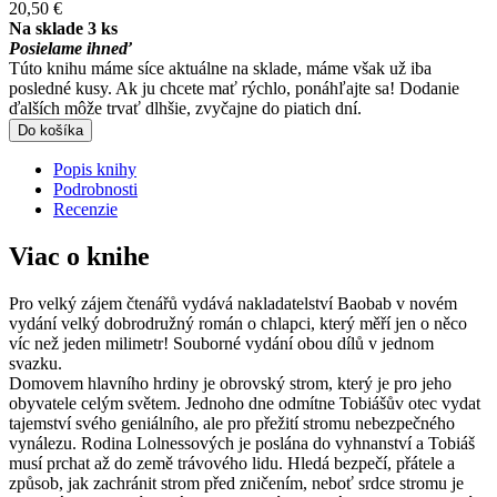
20,50 €
Na sklade 3 ks
Posielame ihneď
Túto knihu máme síce aktuálne na sklade, máme však už iba
posledné kusy. Ak ju chcete mať rýchlo, ponáhľajte sa! Dodanie
ďalších môže trvať dlhšie, zvyčajne do piatich dní.
Do košíka
Popis knihy
Podrobnosti
Recenzie
Viac o knihe
Pro velký zájem čtenářů vydává nakladatelství Baobab v novém
vydání velký dobrodružný román o chlapci, který měří jen o něco
víc než jeden milimetr! Souborné vydání obou dílů v jednom
svazku.
Domovem hlavního hrdiny je obrovský strom, který je pro jeho
obyvatele celým světem. Jednoho dne odmítne Tobiášův otec vydat
tajemství svého geniálního, ale pro přežití stromu nebezpečného
vynálezu. Rodina Lolnessových je poslána do vyhnanství a Tobiáš
musí prchat až do země trávového lidu. Hledá bezpečí, přátele a
způsob, jak zachránit strom před zničením, neboť srdce stromu je