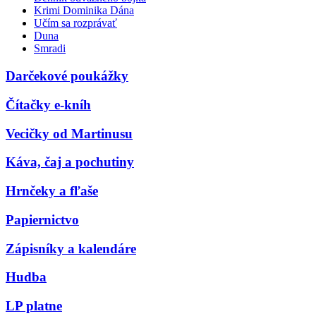
Krimi Dominika Dána
Učím sa rozprávať
Duna
Smradi
Darčekové poukážky
Čítačky e-kníh
Vecičky od Martinusu
Káva, čaj a pochutiny
Hrnčeky a fľaše
Papiernictvo
Zápisníky a kalendáre
Hudba
LP platne