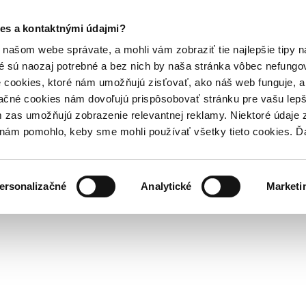
es a kontaktnými údajmi?
našom webe správate, a mohli vám zobraziť tie najlepšie tipy n
é sú naozaj potrebné a bez nich by naša stránka vôbec nefung
 cookies, ktoré nám umožňujú zisťovať, ako náš web funguje, a 
ačné cookies nám dovoľujú prispôsobovať stránku pre vašu lepši
zas umožňujú zobrazenie relevantnej reklamy. Niektoré údaje z
y nám pomohlo, keby sme mohli používať všetky tieto cookies. 
ersonalizačné
Analytické
Marketi