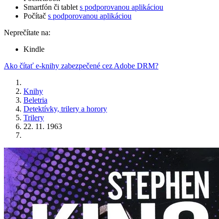
Smartfón či tablet
s podporovanou aplikáciou
Počítač
s podporovanou aplikáciou
Neprečítate na:
Kindle
Ako čítať e-knihy zabezpečené cez Adobe DRM?
Knihy
Beletria
Detektívky, trilery a horory
Trilery
22. 11. 1963