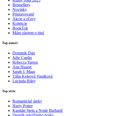
Knihy roka 2025
Bestsellery
Novinky
Pripravované
Akcie a zľavy
Kolekcie
BookTok
Mám záujem o titul
Top autori
Dominik Dán
Julie Caplin
Rebecca Yarros
Ana Huang
Sarah J. Maas
Táňa Keleová Vasilková
Lucinda Riley
Top série
Romantické úteky
Harry Potter
Kapitán Stein a Notár Barbarič
Denník odvážneho bojka