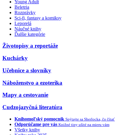
Young Adult
Beletria
Rozprávky
Sci-fi, fantasy a komiksy
Leporelá
Náučné knihy
Ďalšie kategórie
Životopisy a reportáže
Kuchárky
Učebnice a slovníky
Náboženstvo a ezoterika
Mapy a cestovanie
Cudzojazyčná literatúra
Knihomoľský pomocník
Spýtajte sa Sherlocka, čo čítať
Odporúčame pre vás
Knižné tipy ušité na mieru vám
Všetky knihy