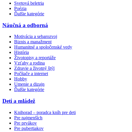
Svetová beletria
Poézia
Ďalšie kategórie
Náučná a odborná
Motivácia a sebarozvoj
Biznis a manažment
Humanitné a spoločenské vedy
História
Životopisy a reportáže
Vzťahy a rodina
Zdravie a životný štýl
Počítače a internet
Hobby
Umenie a dizajn
Ďalšie kategórie
Deti a mládež
Knihorad – poradca kníh pre deti
Pre najmenších
Pre prvákov
Pre pubertiakov