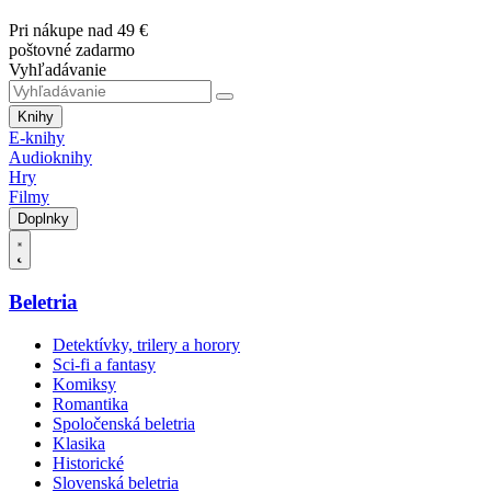
Pri nákupe nad 49 €
poštovné zadarmo
Vyhľadávanie
Knihy
E-knihy
Audioknihy
Hry
Filmy
Doplnky
Beletria
Detektívky, trilery a horory
Sci-fi a fantasy
Komiksy
Romantika
Spoločenská beletria
Klasika
Historické
Slovenská beletria