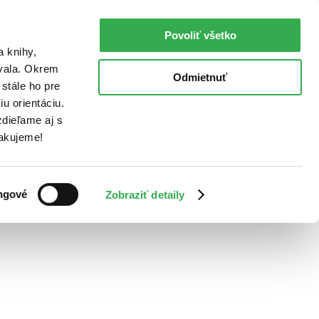
Povoliť všetko
a knihy,
ovala. Okrem
Odmietnuť
stále ho pre
u orientáciu.
dieľame aj s
Ďakujeme!
ngové
Zobraziť detaily