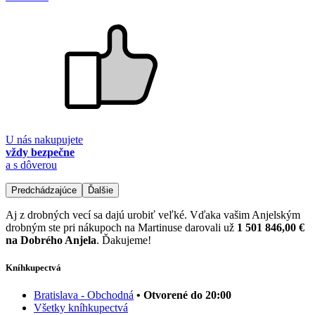
U nás nakupujete
vždy bezpečne
a s dôverou
Predchádzajúce
Ďalšie
Aj z drobných vecí sa dajú urobiť veľké. Vďaka vašim Anjelským
drobným ste pri nákupoch na Martinuse darovali už
1 501 846,00 €
na Dobrého Anjela
. Ďakujeme!
Kníhkupectvá
Bratislava - Obchodná
• Otvorené do 20:00
Všetky kníhkupectvá