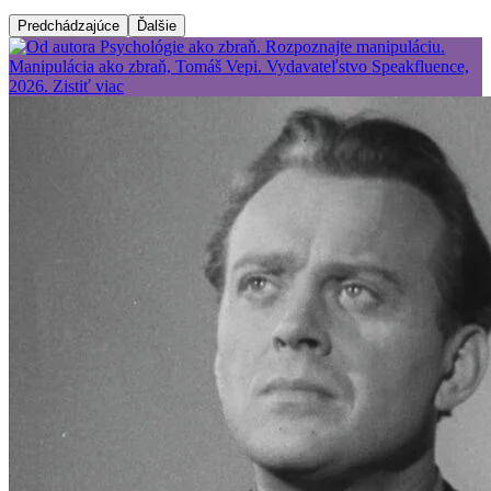
Predchádzajúce
Ďalšie