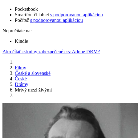
Pocketbook
Smartfón či tablet
s podporovanou aplikáciou
Počítač
s podporovanou aplikáciou
Neprečítate na:
Kindle
Ako čítať e-knihy zabezpečené cez Adobe DRM?
Filmy
České a slovenské
České
Drámy
Mrtvý mezi živými