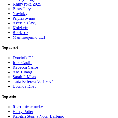
Knihy roka 2025
Bestsellery
Novinky
Pripravované
Akcie a zľavy
Kolekcie
BookTok
Mám záujem o titul
Top autori
Dominik Dán
Julie Caplin
Rebecca Yarros
Ana Huang
Sarah J. Maas
Táňa Keleová Vasilková
Lucinda Riley
Top série
Romantické úteky
Harry Potter
Kapitán Stein a Notár Barbarič