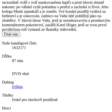
racionálně: tváří v tvář maskovanému lupiči a proti hlavni zbraně
nakonec po váhání vydá pokladnu s penězi a zachrání si život. Jeho
kolega Munk zpanikaří a je zraněn. Své konání později vydává za
hrdinství a je oslavován, zatímco na Valtu lidé pohlížejí jako na
zbabělce. V hlavní úloze Valty, jenž je nesmlouvavým a pronikavým
komentátorem pokrytectví, zazářil Karel Höger, jenž se svou první
poválečnou rolí vymanil ze škatulky milovníků.
Čítať viac
Naše katalógové číslo
1632171
Dĺžka
87 min.
DVD obal
Dabing
čeština
Titulky
české pro sluchově postižené
Herci