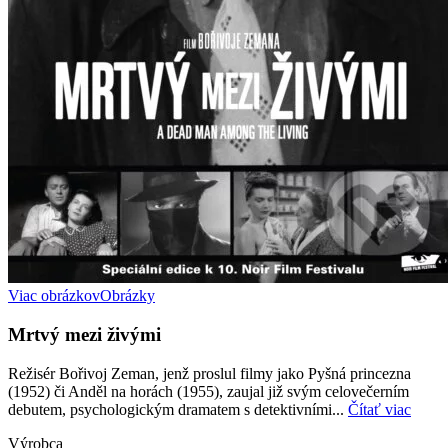
Viac obrázkov
Obrázky
Mrtvý mezi živými
Režisér Bořivoj Zeman, jenž proslul filmy jako Pyšná princezna
(1952) či Anděl na horách (1955), zaujal již svým celovečerním
debutem, psychologickým dramatem s detektivními...
Čítať viac
Výrobca