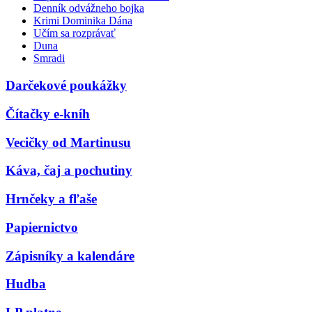
Denník odvážneho bojka
Krimi Dominika Dána
Učím sa rozprávať
Duna
Smradi
Darčekové poukážky
Čítačky e-kníh
Vecičky od Martinusu
Káva, čaj a pochutiny
Hrnčeky a fľaše
Papiernictvo
Zápisníky a kalendáre
Hudba