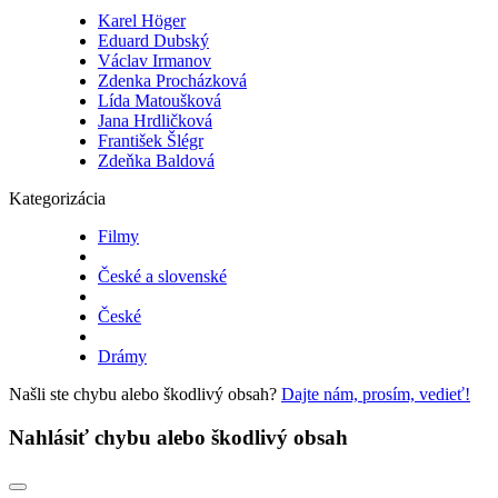
Karel Höger
Eduard Dubský
Václav Irmanov
Zdenka Procházková
Lída Matoušková
Jana Hrdličková
František Šlégr
Zdeňka Baldová
Kategorizácia
Filmy
České a slovenské
České
Drámy
Našli ste chybu alebo škodlivý obsah?
Dajte nám, prosím, vedieť!
Nahlásiť chybu alebo škodlivý obsah