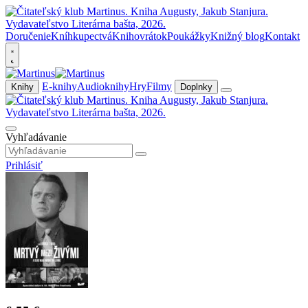
Doručenie
Kníhkupectvá
Knihovrátok
Poukážky
Knižný blog
Kontakt
E-knihy
Audioknihy
Hry
Filmy
Knihy
Doplnky
Vyhľadávanie
Prihlásiť