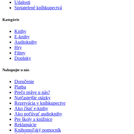
Udalosti
Spriatelené kníhkupectvá
Kategórie
Knihy
E-knihy
Audioknihy
Hry
Filmy
Doplnky
Nakupujte u nás
Doručenie
Platba
Prečo práve u nás?
Najčastejšie otázky
Rezervácia v kníhkupectve
Ako čítať e-knihy
Ako počúvať audioknihy
Pre školy a knižnice
Reklamácie
Knihomoľský pomocník