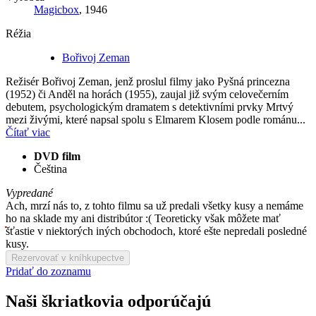
Magicbox
, 1946
Réžia
Bořivoj Zeman
Režisér Bořivoj Zeman, jenž proslul filmy jako Pyšná princezna
(1952) či Anděl na horách (1955), zaujal již svým celovečerním
debutem, psychologickým dramatem s detektivními prvky Mrtvý
mezi živými, které napsal spolu s Elmarem Klosem podle románu...
Čítať viac
DVD film
Čeština
Vypredané
Ach, mrzí nás to, z tohto filmu sa už predali všetky kusy a nemáme
ho na sklade my ani distribútor :( Teoreticky však môžete mať
šťastie v niektorých iných obchodoch, ktoré ešte nepredali posledné
kusy.
Rezervovať v kníhkupectve
Pridať do zoznamu
Naši škriatkovia odporúčajú