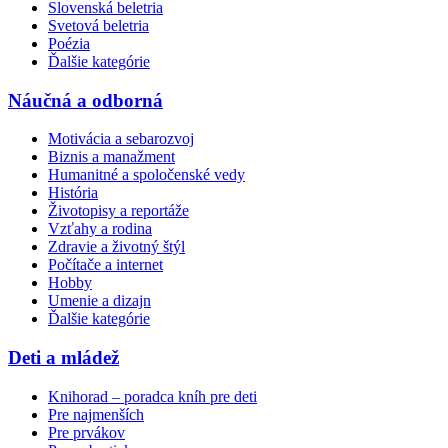
Slovenská beletria
Svetová beletria
Poézia
Ďalšie kategórie
Náučná a odborná
Motivácia a sebarozvoj
Biznis a manažment
Humanitné a spoločenské vedy
História
Životopisy a reportáže
Vzťahy a rodina
Zdravie a životný štýl
Počítače a internet
Hobby
Umenie a dizajn
Ďalšie kategórie
Deti a mládež
Knihorad – poradca kníh pre deti
Pre najmenších
Pre prvákov