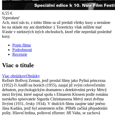
6,55 €
Vypredané
Ach, mrzí nás to, z tohto filmu sa už predali všetky kusy a nemáme
ho na sklade my ani distribútor :( Teoreticky však môžete mať
šťastie v niektorých iných obchodoch, ktoré ešte nepredali posledné
kusy.
Popis filmu
Podrobnosti
Recenzie
Viac o titule
Viac obrázkov
Obrázky
Režisér Bořivoj Zeman, jenž proslul filmy jako Pyšná princezna
(1952) či Anděl na horách (1955), zaujal již svým celovečerním
debutem, psychologickým dramatem s detektivními prvky Mrtvý
mezi živými, které napsal spolu s Elmarem Klosem podle románu
norského spisovatele Sigurda Christiansena Mrtvý mezi dvěma
živými (1931, česky 1934). V titulcích filmu zaujme také jméno
Jána Kadára, jenž byl asistentem režie. Příběh začíná přepadením
pošty. Hlavní hrdina, poštovní zřízenec Jiří Valta, se zachová