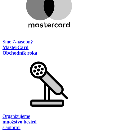
Sme 7-násobný
MasterCard
Obchodník roka
Organizujeme
množstvo besied
s autormi