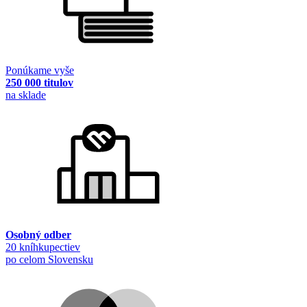
Ponúkame vyše
250 000 titulov
na sklade
Osobný odber
20 kníhkupectiev
po celom Slovensku