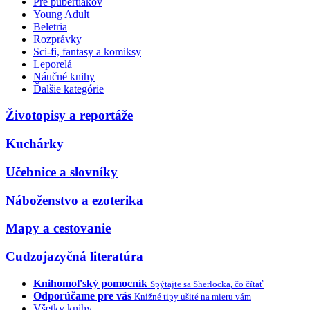
Pre pubertiakov
Young Adult
Beletria
Rozprávky
Sci-fi, fantasy a komiksy
Leporelá
Náučné knihy
Ďalšie kategórie
Životopisy a reportáže
Kuchárky
Učebnice a slovníky
Náboženstvo a ezoterika
Mapy a cestovanie
Cudzojazyčná literatúra
Knihomoľský pomocník
Spýtajte sa Sherlocka, čo čítať
Odporúčame pre vás
Knižné tipy ušité na mieru vám
Všetky knihy