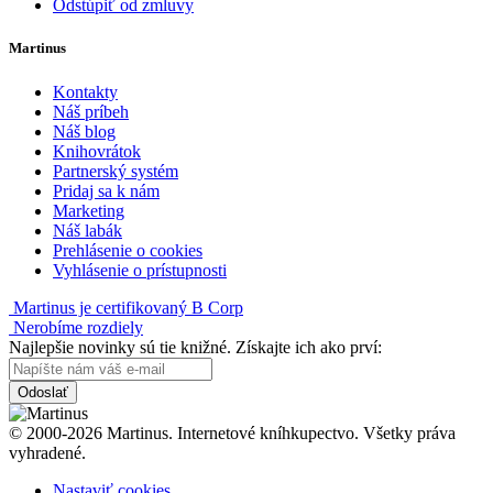
Odstúpiť od zmluvy
Martinus
Kontakty
Náš príbeh
Náš blog
Knihovrátok
Partnerský systém
Pridaj sa k nám
Marketing
Náš labák
Prehlásenie o cookies
Vyhlásenie o prístupnosti
Martinus je certifikovaný B Corp
Nerobíme rozdiely
Najlepšie novinky sú tie knižné. Získajte ich ako prví:
Odoslať
© 2000-2026 Martinus. Internetové kníhkupectvo. Všetky práva
vyhradené.
Nastaviť cookies