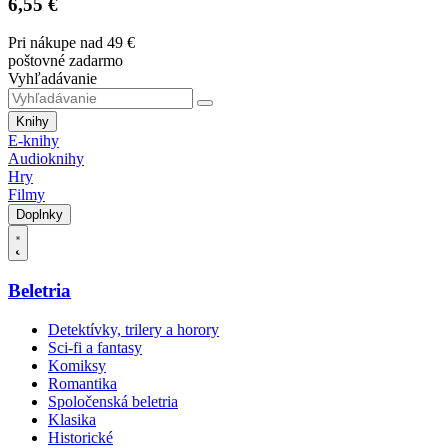
6,55 €
Pri nákupe nad 49 €
poštovné zadarmo
Vyhľadávanie
Knihy
E-knihy
Audioknihy
Hry
Filmy
Doplnky
Beletria
Detektívky, trilery a horory
Sci-fi a fantasy
Komiksy
Romantika
Spoločenská beletria
Klasika
Historické