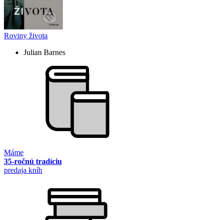
Roviny života
Julian Barnes
Máme
35-ročnú tradíciu
predaja kníh