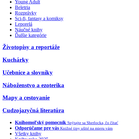
Young Adult
Beletria
Rozprávky
Sci-fi, fantasy a komiksy
Leporelá
Náučné knihy
Ďalšie kategórie
Životopisy a reportáže
Kuchárky
Učebnice a slovníky
Náboženstvo a ezoterika
Mapy a cestovanie
Cudzojazyčná literatúra
Knihomoľský pomocník
Spýtajte sa Sherlocka, čo čítať
Odporúčame pre vás
Knižné tipy ušité na mieru vám
Všetky knihy