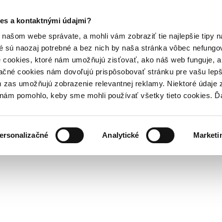
es a kontaktnými údajmi?
našom webe správate, a mohli vám zobraziť tie najlepšie tipy n
é sú naozaj potrebné a bez nich by naša stránka vôbec nefung
 cookies, ktoré nám umožňujú zisťovať, ako náš web funguje, a 
ačné cookies nám dovoľujú prispôsobovať stránku pre vašu lepši
zas umožňujú zobrazenie relevantnej reklamy. Niektoré údaje z
y nám pomohlo, keby sme mohli používať všetky tieto cookies. 
ersonalizačné
Analytické
Marketi