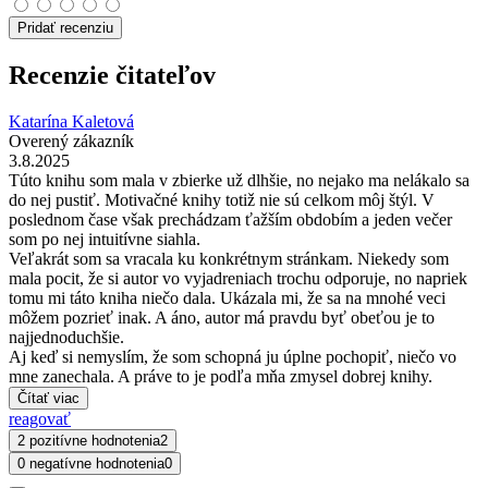
Pridať recenziu
Recenzie čitateľov
Katarína Kaletová
Overený zákazník
3.8.2025
Túto knihu som mala v zbierke už dlhšie, no nejako ma nelákalo sa
do nej pustiť. Motivačné knihy totiž nie sú celkom môj štýl. V
poslednom čase však prechádzam ťažším obdobím a jeden večer
som po nej intuitívne siahla.
Veľakrát som sa vracala ku konkrétnym stránkam. Niekedy som
mala pocit, že si autor vo vyjadreniach trochu odporuje, no napriek
tomu mi táto kniha niečo dala. Ukázala mi, že sa na mnohé veci
môžem pozrieť inak. A áno, autor má pravdu byť obeťou je to
najjednoduchšie.
Aj keď si nemyslím, že som schopná ju úplne pochopiť, niečo vo
mne zanechala. A práve to je podľa mňa zmysel dobrej knihy.
Čítať viac
reagovať
2 pozitívne hodnotenia
2
0 negatívne hodnotenia
0