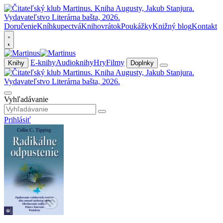
Doručenie
Kníhkupectvá
Knihovrátok
Poukážky
Knižný blog
Kontakt
E-knihy
Audioknihy
Hry
Filmy
Knihy
Doplnky
Vyhľadávanie
Prihlásiť