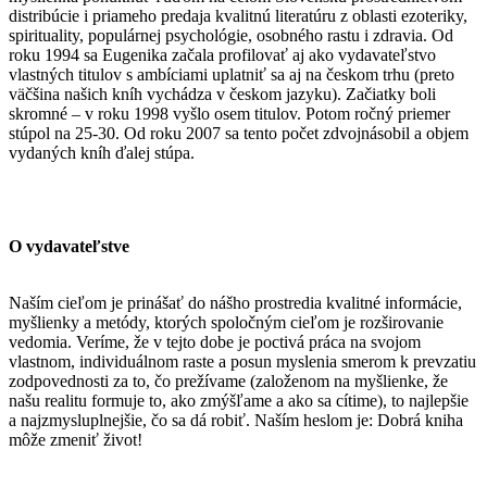
distribúcie i priameho predaja kvalitnú literatúru z oblasti ezoteriky,
spirituality, populárnej psychológie, osobného rastu i zdravia. Od
roku 1994 sa Eugenika začala profilovať aj ako vydavateľstvo
vlastných titulov s ambíciami uplatniť sa aj na českom trhu (preto
väčšina našich kníh vychádza v českom jazyku). Začiatky boli
skromné – v roku 1998 vyšlo osem titulov. Potom ročný priemer
stúpol na 25-30. Od roku 2007 sa tento počet zdvojnásobil a objem
vydaných kníh ďalej stúpa.
O vydavateľstve
Naším cieľom je prinášať do nášho prostredia kvalitné informácie,
myšlienky a metódy, ktorých spoločným cieľom je rozširovanie
vedomia. Veríme, že v tejto dobe je poctivá práca na svojom
vlastnom, individuálnom raste a posun myslenia smerom k prevzatiu
zodpovednosti za to, čo prežívame (založenom na myšlienke, že
našu realitu formuje to, ako zmýšľame a ako sa cítime), to najlepšie
a najzmysluplnejšie, čo sa dá robiť. Naším heslom je: Dobrá kniha
môže zmeniť život!