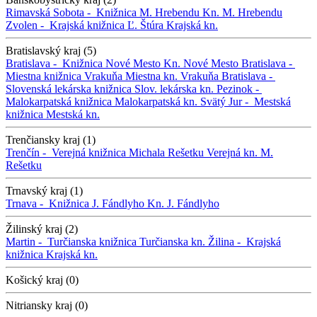
Rimavská Sobota -
Knižnica M. Hrebendu
Kn. M. Hrebendu
Zvolen -
Krajská knižnica Ľ. Štúra
Krajská kn.
Bratislavský kraj (5)
Bratislava -
Knižnica Nové Mesto
Kn. Nové Mesto
Bratislava -
Miestna knižnica Vrakuňa
Miestna kn. Vrakuňa
Bratislava -
Slovenská lekárska knižnica
Slov. lekárska kn.
Pezinok -
Malokarpatská knižnica
Malokarpatská kn.
Svätý Jur -
Mestská
knižnica
Mestská kn.
Trenčiansky kraj (1)
Trenčín -
Verejná knižnica Michala Rešetku
Verejná kn. M.
Rešetku
Trnavský kraj (1)
Trnava -
Knižnica J. Fándlyho
Kn. J. Fándlyho
Žilinský kraj (2)
Martin -
Turčianska knižnica
Turčianska kn.
Žilina -
Krajská
knižnica
Krajská kn.
Košický kraj (0)
Nitriansky kraj (0)