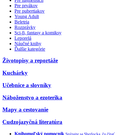
Pre najmenších
Pre prvákov
Pre pubertiakov
Young Adult
Beletria
Rozprávky
Sci-fi, fantasy a komiksy
Leporelá
Náučné knihy
Ďalšie kategórie
Životopisy a reportáže
Kuchárky
Učebnice a slovníky
Náboženstvo a ezoterika
Mapy a cestovanie
Cudzojazyčná literatúra
Knihomoľský pomocník
Spýtajte sa Sherlocka, čo čítať