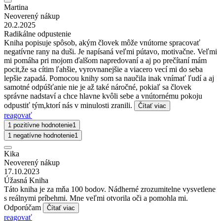
Martina
Neoverený nákup
20.2.2025
Radikálne odpustenie
Kniha popisuje spôsob, akým človek môže vnútorne spracovať
negatívne rany na duši. Je napísaná veľmi pútavo, motivačne. Veľmi
mi pomáha pri mojom ďalšom napredovaní a aj po prečítaní mám
pocit,že sa cítim ľahšie, vyrovnanejšie a viacero vecí mi do seba
lepšie zapadá. Pomocou knihy som sa naučila inak vnímať ľudí a aj
samotné odpúšťanie nie je až také náročné, pokiaľ sa človek
správne nadstaví a chce hlavne kvôli sebe a vnútornému pokoju
odpustiť tým,ktorí nás v minulosti zranili.
Čítať viac
reagovať
1 pozitívne hodnotenie
1
1 negatívne hodnotenie
1
Kika
Neoverený nákup
17.10.2023
Úžasná Kniha
Táto kniha je za mňa 100 bodov. Nádherné zrozumitelne vysvetlene
s reálnymi príbehmi. Mne veľmi otvorila oči a pomohla mi.
Odporúčam
Čítať viac
reagovať