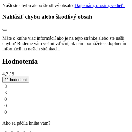
Našli ste chybu alebo škodlivý obsah?
Dajte nám, prosím, vedieť!
Nahlásiť chybu alebo škodlivý obsah
Máte o knihe viac informácií ako je na tejto stránke alebo ste našli
chybu? Budeme vám veľmi vďační, ak nám pomôžete s doplnením
informácií na našich stránkach.
Hodnotenia
4,7
/ 5
11 hodnotení
8
3
0
0
0
Ako sa páčila kniha vám?