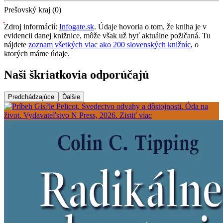
Prešovský kraj (0)
Zdroj informácií:
Infogate.sk
. Údaje hovoria o tom, že kniha je v
evidencii danej knižnice, môže však už byť aktuálne požičaná. Tu
nájdete
zoznam všetkých viac ako 200 slovenských knižníc
, o
ktorých máme údaje.
Naši škriatkovia odporúčajú
Predchádzajúce
Ďalšie