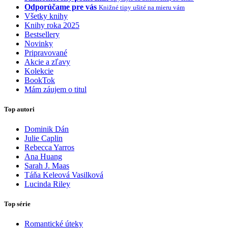
Odporúčame pre vás
Knižné tipy ušité na mieru vám
Všetky knihy
Knihy roka 2025
Bestsellery
Novinky
Pripravované
Akcie a zľavy
Kolekcie
BookTok
Mám záujem o titul
Top autori
Dominik Dán
Julie Caplin
Rebecca Yarros
Ana Huang
Sarah J. Maas
Táňa Keleová Vasilková
Lucinda Riley
Top série
Romantické úteky