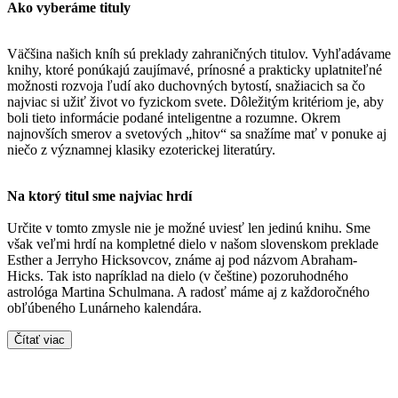
Ako vyberáme tituly
Väčšina našich kníh sú preklady zahraničných titulov. Vyhľadávame
knihy, ktoré ponúkajú zaujímavé, prínosné a prakticky uplatniteľné
možnosti rozvoja ľudí ako duchovných bytostí, snažiacich sa čo
najviac si užiť život vo fyzickom svete. Dôležitým kritériom je, aby
boli tieto informácie podané inteligentne a rozumne. Okrem
najnovších smerov a svetových „hitov“ sa snažíme mať v ponuke aj
niečo z významnej klasiky ezoterickej literatúry.
Na ktorý titul sme najviac hrdí
Určite v tomto zmysle nie je možné uviesť len jedinú knihu. Sme
však veľmi hrdí na kompletné dielo v našom slovenskom preklade
Esther a Jerryho Hicksovcov, známe aj pod názvom Abraham-
Hicks. Tak isto napríklad na dielo (v češtine) pozoruhodného
astrológa Martina Schulmana. A radosť máme aj z každoročného
obľúbeného Lunárneho kalendára.
Čítať viac