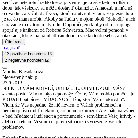
keď´ začnete robiť radikálne odpustenie - je to síce beh na dlhšiu
dobu, tak výsledky sa môžu dostaviť okamžite. A naozaj, u mňa už
o dva dni za začali diať veci, ktoré ma utvrdili v tom, že presne toto
je to, čo mám urobiť. Akoby sa ľudia v mojom okolí "dohodli" a ich
správanie ma v tomto utvrdilo. Doporučujem knihy od p. Tippinga
spojiť aj s knihami od Roberta Schwartza. Mne veľmi pomohli v
otázkach, ktoré ma trápili dlhšiu dobu a všetko to do seba zapadá.
Čítať viac
reagovať
13 pozitívne hodnotenia
13
2 negatívne hodnotenia
2
Martina Klesniaková
Neoverený nákup
27.9.2013
NIEKTO VÁM KRIVDÍ, UBLIŽUJE, OBMEDZUJE VÁS?
- tento postoj Vám nijako nepomôže. Čo by Vám mohlo pomôcť, je
PRIJATIE situácie + VĎAČNOSŤ tým, ktorí Vám "ukrivdili".
Viem, že Vás napadne, že nič neviem o Vašich problémoch a
nemám právo radiť niekomu, komu nerozumiem. Ale máte na výber
- buď hľadáte u ľudí súcit a porozumenie - schválenie Vašej krivdy -
alebo chcete od Vesmíru nápravu situácie a vyriešenie Vašich
problémov.