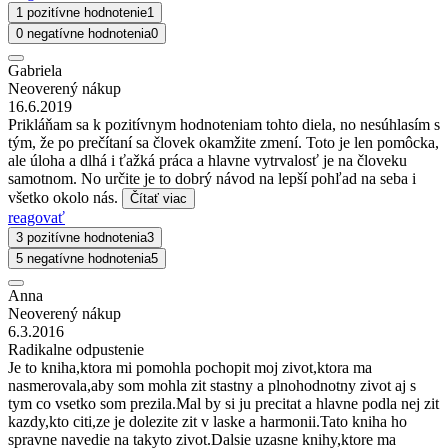
1 pozitívne hodnotenie
1
0 negatívne hodnotenia
0
Gabriela
Neoverený nákup
16.6.2019
Prikláňam sa k pozitívnym hodnoteniam tohto diela, no nesúhlasím s
tým, že po prečítaní sa človek okamžite zmení. Toto je len pomôcka,
ale úloha a dlhá i ťažká práca a hlavne vytrvalosť je na človeku
samotnom. No určite je to dobrý návod na lepší pohľad na seba i
všetko okolo nás.
Čítať viac
reagovať
3 pozitívne hodnotenia
3
5 negatívne hodnotenia
5
Anna
Neoverený nákup
6.3.2016
Radikalne odpustenie
Je to kniha,ktora mi pomohla pochopit moj zivot,ktora ma
nasmerovala,aby som mohla zit stastny a plnohodnotny zivot aj s
tym co vsetko som prezila.Mal by si ju precitat a hlavne podla nej zit
kazdy,kto citi,ze je dolezite zit v laske a harmonii.Tato kniha ho
spravne navedie na takyto zivot.Dalsie uzasne knihy,ktore ma