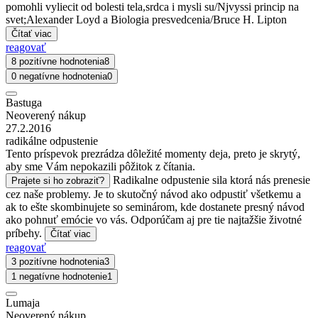
pomohli vyliecit od bolesti tela,srdca i mysli su/Njvyssi princip na
svet;Alexander Loyd a Biologia presvedcenia/Bruce H. Lipton
Čítať viac
reagovať
8 pozitívne hodnotenia
8
0 negatívne hodnotenia
0
Bastuga
Neoverený nákup
27.2.2016
radikálne odpustenie
Tento príspevok prezrádza dôležité momenty deja, preto je skrytý,
aby sme Vám nepokazili pôžitok z čítania.
Radikalne odpustenie sila ktorá nás prenesie
Prajete si ho zobraziť?
cez naše problemy. Je to skutočný návod ako odpustiť všetkemu a
ak to ešte skombinujete so seminárom, kde dostanete presný návod
ako pohnuť emócie vo vás. Odporúčam aj pre tie najtažšie životné
príbehy.
Čítať viac
reagovať
3 pozitívne hodnotenia
3
1 negatívne hodnotenie
1
Lumaja
Neoverený nákup