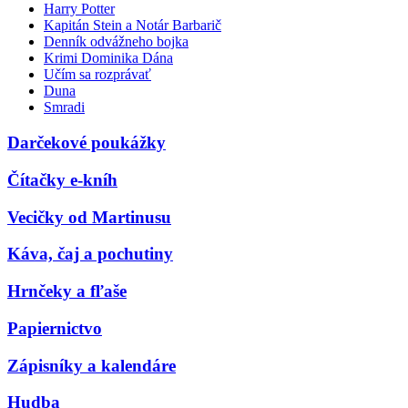
Harry Potter
Kapitán Stein a Notár Barbarič
Denník odvážneho bojka
Krimi Dominika Dána
Učím sa rozprávať
Duna
Smradi
Darčekové poukážky
Čítačky e-kníh
Vecičky od Martinusu
Káva, čaj a pochutiny
Hrnčeky a fľaše
Papiernictvo
Zápisníky a kalendáre
Hudba