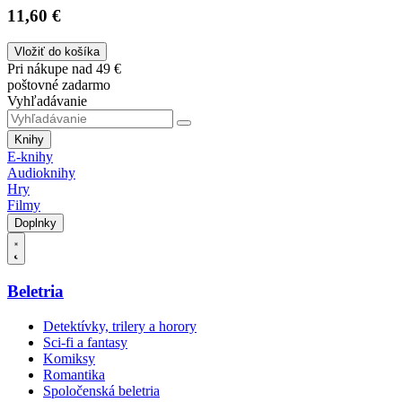
11,60 €
Vložiť do košíka
Pri nákupe nad 49 €
poštovné zadarmo
Vyhľadávanie
Knihy
E-knihy
Audioknihy
Hry
Filmy
Doplnky
Beletria
Detektívky, trilery a horory
Sci-fi a fantasy
Komiksy
Romantika
Spoločenská beletria