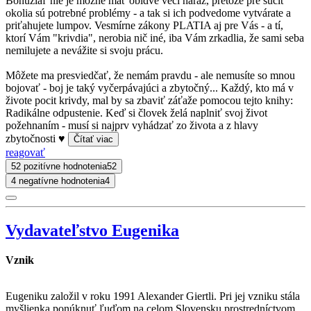
Bohužiaľ nie je možné mať obidve veci naraz, pretože pre súcit
okolia sú potrebné problémy - a tak si ich podvedome vytvárate a
priťahujete lumpov. Vesmírne zákony PLATIA aj pre Vás - a tí,
ktorí Vám "krivdia", nerobia nič iné, iba Vám zrkadlia, že sami seba
nemilujete a nevážite si svoju prácu.
Môžete ma presviedčať, že nemám pravdu - ale nemusíte so mnou
bojovať - boj je taký vyčerpávajúci a zbytočný... Každý, kto má v
živote pocit krivdy, mal by sa zbaviť záťaže pomocou tejto knihy:
Radikálne odpustenie. Keď si človek želá naplniť svoj život
požehnaním - musí si najprv vyhádzať zo života a z hlavy
zbytočnosti ♥
Čítať viac
reagovať
52 pozitívne hodnotenia
52
4 negatívne hodnotenia
4
Vydavateľstvo Eugenika
Vznik
Eugeniku založil v roku 1991 Alexander Giertli. Pri jej vzniku stála
myšlienka ponúknuť ľuďom na celom Slovensku prostredníctvom