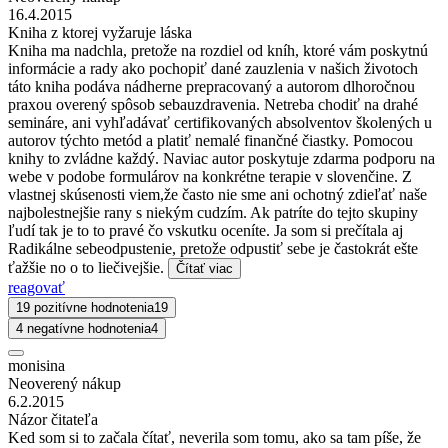
16.4.2015
Kniha z ktorej vyžaruje láska
Kniha ma nadchla, pretože na rozdiel od kníh, ktoré vám poskytnú
informácie a rady ako pochopiť dané zauzlenia v našich životoch
táto kniha podáva nádherne prepracovaný a autorom dlhoročnou
praxou overený spôsob sebauzdravenia. Netreba chodiť na drahé
semináre, ani vyhľadávať certifikovaných absolventov školených u
autorov týchto metód a platiť nemalé finančné čiastky. Pomocou
knihy to zvládne každý. Naviac autor poskytuje zdarma podporu na
webe v podobe formulárov na konkrétne terapie v slovenčine. Z
vlastnej skúsenosti viem,že často nie sme ani ochotný zdieľať naše
najbolestnejšie rany s niekým cudzím. Ak patríte do tejto skupiny
ľudí tak je to to pravé čo vskutku oceníte. Ja som si prečítala aj
Radikálne sebeodpustenie, pretože odpustiť sebe je častokrát ešte
ťažšie no o to liečivejšie.
Čítať viac
reagovať
19 pozitívne hodnotenia
19
4 negatívne hodnotenia
4
monisina
Neoverený nákup
6.2.2015
Názor čitateľa
Ked som si to začala čítať, neverila som tomu, ako sa tam píše, že