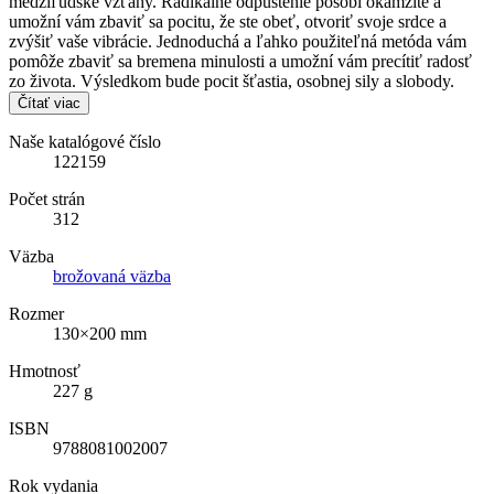
medziľudské vzťahy. Radikálne odpustenie pôsobí okamžite a
umožní vám zbaviť sa pocitu, že ste obeť, otvoriť svoje srdce a
zvýšiť vaše vibrácie. Jednoduchá a ľahko použiteľná metóda vám
pomôže zbaviť sa bremena minulosti a umožní vám precítiť radosť
zo života. Výsledkom bude pocit šťastia, osobnej sily a slobody.
Čítať viac
Naše katalógové číslo
122159
Počet strán
312
Väzba
brožovaná väzba
Rozmer
130×200 mm
Hmotnosť
227 g
ISBN
9788081002007
Rok vydania