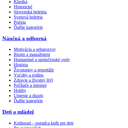
Klasika
Historické
Slovenská beletria
Svetová beletria
Poézia
Ďalšie kategórie
Náučná a odborná
Motivácia a sebarozvoj
Biznis a manažment
Humanitné a spoločenské vedy
História
Životopisy a reportáže
Vzťahy a rodina
Zdravie a životný štýl
Počítače a internet
Hobby
Umenie a dizajn
Ďalšie kategórie
Deti a mládež
Knihorad – poradca kníh pre deti