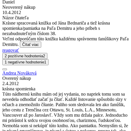
Daniel
Neoverený nákup
10.4.2012
Názor čitateľa
Krásne spracovaná knižka od Jána Bednariča a tiež krásna
spomienka/pamiatka na Paľa Demitru a jeho príbeh s
nezabudnuteľným číslom 38.
Veľmi odporúčam túto knižku každému správnemu fanúšikovy Paľa
Demitru.
Čítať viac
reagovať
2 pozitívne hodnotenia
2
1 negatívne hodnotenie
1
Andrea Nováková
Overený nákup
2.4.2012
krásna spomienka
Túto nádhernú knihu mám od jej vydania, no napriek tomu som sa
nevedela odhodlať začať ju čítať. Každé listovanie spôsobilo slzy v
očiach a znemožnilo čítanie. Paliho som sledovala len ako fanúšik,
jeho cestu z Trenčína cez Ottawu, St. Louis, L.A., Minnesotu,
Vancouver až po Jaroslavľ. Vždy som mu držala palce. Jednoducho
mi prirástol k srdcu svojou osobnosťou, charizmou, ľudskosťou.
Nemohla som si nekúpiť túto knihu. Ako pamiatku. Nemyslím si, že
je písaná prvoplánovo, je písaná s úctou a pokorou, presne tak, ako