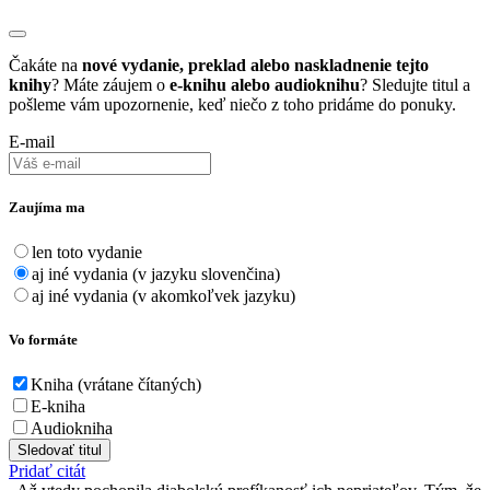
Čakáte na
nové vydanie, preklad alebo naskladnenie tejto
knihy
? Máte záujem o
e-knihu alebo audioknihu
? Sledujte titul a
pošleme vám upozornenie, keď niečo z toho pridáme do ponuky.
E-mail
Zaujíma ma
len toto vydanie
aj iné vydania (v jazyku slovenčina)
aj iné vydania (v akomkoľvek jazyku)
Vo formáte
Kniha (vrátane čítaných)
E-kniha
Audiokniha
Sledovať titul
Pridať citát