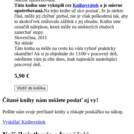
Túto knihu sme vykúpili cez
Knihovrátok
a je mierne
opotrebovaná.
Na tejto knihe už síce poznať, že ju niekto
čítal, môže jej chýbať prebal, nie je však poškodená tak, aby
to akokoľvek znižovalo zážitok z jej obsahu. Knihu sme
označili nálepkou, ktorá môže na niektorých obaloch
zanechať stopy.
Slovenčina, 2011
Na sklade
Táto kniha sa môže na cestu ku vám vybrať prakticky
okamžite! Ak si ju objednáte do 13:00 v pracovný deň,
odošleme vám ju ešte dnes, inak najneskôr nasledujúci
pracovný deň.
5,90 €
Vložiť do košíka
Čítané knihy nám môžete poslať aj vy!
Pošlite nám svoje prečítané knihy a získajte poukážku na nákup.
Vyskúšať Knihovrátok