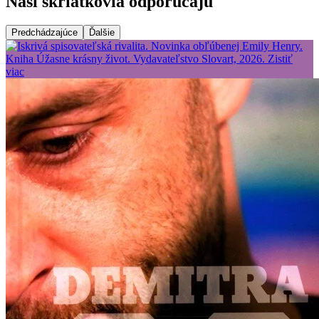
Naši škriatkovia odporúčajú
Predchádzajúce
Ďalšie