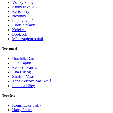
Všetky knihy
Knihy roka 2025
Bestsellery
Novinky
Pripravované
Akcie a zľavy
Kolekcie
BookTok
Mám záujem o titul
Top autori
Dominik Dán
Julie Caplin
Rebecca Yarros
Ana Huang
Sarah J. Maas
Táňa Keleová Vasilková
Lucinda Riley
Top série
Romantické úteky
Harry Potter