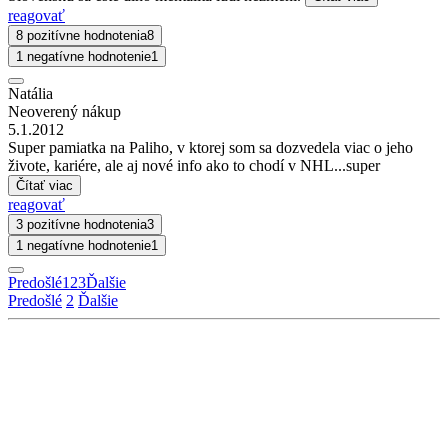
reagovať
8 pozitívne hodnotenia
8
1 negatívne hodnotenie
1
Natália
Neoverený nákup
5.1.2012
Super pamiatka na Paliho, v ktorej som sa dozvedela viac o jeho
živote, kariére, ale aj nové info ako to chodí v NHL...super
Čítať viac
reagovať
3 pozitívne hodnotenia
3
1 negatívne hodnotenie
1
Predošlé
1
2
3
Ďalšie
Predošlé
2
Ďalšie