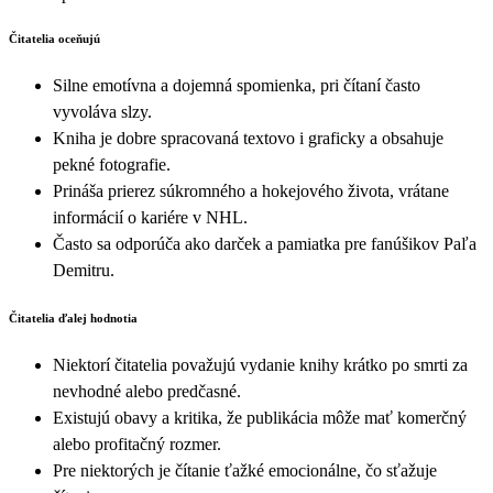
Čitatelia oceňujú
Silne emotívna a dojemná spomienka, pri čítaní často
vyvoláva slzy.
Kniha je dobre spracovaná textovo i graficky a obsahuje
pekné fotografie.
Prináša prierez súkromného a hokejového života, vrátane
informácií o kariére v NHL.
Často sa odporúča ako darček a pamiatka pre fanúšikov Paľa
Demitru.
Čitatelia ďalej hodnotia
Niektorí čitatelia považujú vydanie knihy krátko po smrti za
nevhodné alebo predčasné.
Existujú obavy a kritika, že publikácia môže mať komerčný
alebo profitačný rozmer.
Pre niektorých je čítanie ťažké emocionálne, čo sťažuje