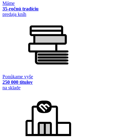
Máme
35-ročnú tradíciu
predaja kníh
Ponúkame vyše
250 000 titulov
na sklade