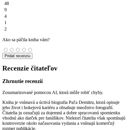
48
9
4
1
2
Ako sa páčila kniha vám?
Pridať recenziu
Recenzie čitateľov
Zhrnutie recenzií
Zosumarizované pomocou AI, ktorá môže robiť chyby.
Kniha je vnímavá a úctivá biografia Paľa Demitru, ktorá opisuje
jeho život i hokejovú kariéru a obsahuje množstvo fotografií.
Čitatelia ju označujú za dojemnú a dobre spracovanú spomienku
vhodnú ako darček pre fanúšikov. Niektorí čitatelia však spomínajú
kontroverzie okolo načasovania vydania a vnímajú komerčný
rozmer publikácie.