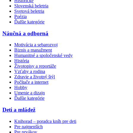
Historické
Slovenská beletria
Svetová beletria
Poézia
Ďalšie kategórie
Náučná a odborná
Motivácia a sebarozvoj
Biznis a manažment
Humanitné a spoločenské vedy
História
Životopisy a reportáže
Vzťahy a rodina
Zdravie a životný štýl
Počítače a internet
Hobby
Umenie a dizajn
Ďalšie kategórie
Deti a mládež
Knihorad – poradca kníh pre deti
Pre najmenších
Pre prvákov