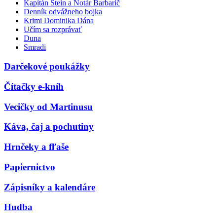
Kapitán Stein a Notár Barbarič
Denník odvážneho bojka
Krimi Dominika Dána
Učím sa rozprávať
Duna
Smradi
Darčekové poukážky
Čítačky e-kníh
Vecičky od Martinusu
Káva, čaj a pochutiny
Hrnčeky a fľaše
Papiernictvo
Zápisníky a kalendáre
Hudba