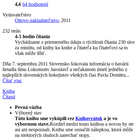
4,6
64 hodnotení
Vydavateľstvo
Ottovo nakladateľstvo
, 2011
232 strán
4-5 hodín čítania
Vychádzame z priemerného údaju o rýchlosti čítania 230 slov
za minútu, od knihy ku knihe a čitateľa ku čitateľovi sa to
však môže líšiť.
Dňa 7. septembra 2011 Slovensko šokovala informácia o havárii
lietadla tímu Lokomotiv Jaroslavľ a nečakanom úmrtí jedného z
najlepších slovenských hokejistov všetkých čias Pavla Demitru...
Čítať viac
Kniha
Čítaná
Pevná väzba
Výborný stav
Túto knihu sme vykúpili cez
Knihovrátok
a je vo
výbornom stave.
Rozdiel medzi touto knihou a novou by ste
asi ani nespoznali. Knihu sme označili nálepkou, ktorá môže
na niektorých obaloch zanechať stopy.