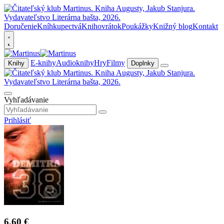
Doručenie
Kníhkupectvá
Knihovrátok
Poukážky
Knižný blog
Kontakt
E-knihy
Audioknihy
Hry
Filmy
Knihy
Doplnky
Vyhľadávanie
Prihlásiť
6,60 €