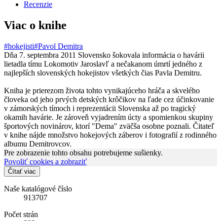
Recenzie
Viac o knihe
#hokejisti
#Pavol Demitra
Dňa 7. septembra 2011 Slovensko šokovala informácia o havárii
lietadla tímu Lokomotiv Jaroslavľ a nečakanom úmrtí jedného z
najlepších slovenských hokejistov všetkých čias Pavla Demitru.
Kniha je prierezom života tohto vynikajúceho hráča a skvelého
človeka od jeho prvých detských krôčikov na ľade cez účinkovanie
v zámorských tímoch i reprezentácii Slovenska až po tragický
okamih havárie. Je zároveň vyjadrením úcty a spomienkou skupiny
športových novinárov, ktorí "Dema" zväčša osobne poznali. Čitateľ
v knihe nájde množstvo hokejových záberov i fotografií z rodinného
albumu Demitrovcov.
Pre zobrazenie tohto obsahu potrebujeme sušienky.
Povoliť cookies a zobraziť
Čítať viac
Naše katalógové číslo
913707
Počet strán