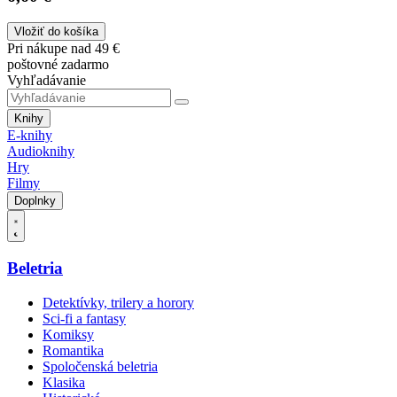
Vložiť do košíka
Pri nákupe nad 49 €
poštovné zadarmo
Vyhľadávanie
Knihy
E-knihy
Audioknihy
Hry
Filmy
Doplnky
Beletria
Detektívky, trilery a horory
Sci-fi a fantasy
Komiksy
Romantika
Spoločenská beletria
Klasika