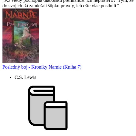
Až vtedy pochopila diabolskú prefíkanosť ich nepriateľov. Tým, že
do svojich lží zamiešali štipku pravdy, ich ešte viac posilnili.
Posledný boj - Kroniky Narnie (Kniha 7)
C.S. Lewis