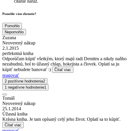
čítanie naraz.
Pomohlo vám zhrnutie?
Pomohlo
Nepomohlo
Zuzana
Neoverený nákup
2.1.2015
perfekntná kniha
Odporúčam kúpiť všetkým, ktorý majú radi Demitru a nikdy naňho
nezabudnú, bol to úžasný chlap, hokejista a človek. Oplatí sa ju
kúpiť nebudete banovať :)
Čítať viac
reagovať
2 pozitívne hodnotenia
2
1 negatívne hodnotenie
1
Tomáš
Neoverený nákup
25.1.2014
Úžasná kniha
Krásna kniha. Je tam opísaný celý jeho život. Oplatí sa to kúpiť.
Čítať viac
reagovať