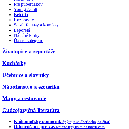
Pre pubertiakov
Young Adult
Beletria
Rozprávky
Sci-fi, fantasy a komiksy
Leporelá
Náučné knihy
Ďalšie kategórie
Životopisy a reportáže
Kuchárky
Učebnice a slovníky
Náboženstvo a ezoterika
Mapy a cestovanie
Cudzojazyčná literatúra
Knihomoľský pomocník
Spýtajte sa Sherlocka, čo čítať
Odporúčame pre vás
Knižné tipy ušité na mieru vám