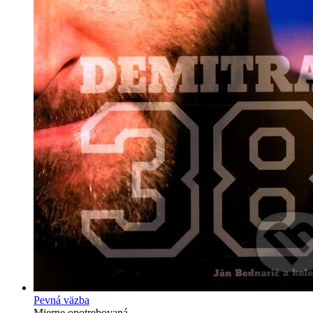
Pevná väzba
Mierne opotrebovaná