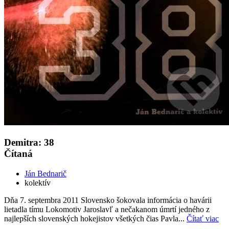
Demitra: 38
Čítaná
Ján Bednarič
kolektív
Dňa 7. septembra 2011 Slovensko šokovala informácia o havárii
lietadla tímu Lokomotiv Jaroslavľ a nečakanom úmrtí jedného z
najlepších slovenských hokejistov všetkých čias Pavla...
Čítať viac