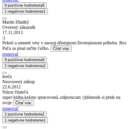
8 pozitívne hodnotenia
8
1 negatívne hodnotenie
1
Martin Hladký
Overený zákazník
17.11.2013
:)
Pekné a smutné vety v naozaj dôstojnom životopisnom príbehu. Bez
Paľa sa písal určite ťažko.
Čítať viac
reagovať
9 pozitívne hodnotenia
9
2 negatívne hodnotenia
2
lenča
Neoverený nákup
22.6.2012
Názor čitateľa
super kniha,krásne spracovaná..odporucam :)))fanusik si pride na
svoje
Čítať viac
reagovať
2 pozitívne hodnotenia
2
1 negatívne hodnotenie
1