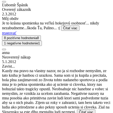
Ľubomír Špánik
Overený zákazník
2.3.2012
Môj obdiv
Je to krásna spomienka na veľkú hokejovú osobnosť... nikdy
nezabudneme...škoda Ťa, Palino... :(
Čítať viac
reagovať
8 pozitívne hodnotenia
8
1 negatívne hodnotenie
1
anna
Neoverený nákup
5.1.2012
Zavist...
Kazdy ma pravo na vlastny nazor, no ja si rozhodne nemyslim, ze
tato kniha je hanbou ci urazkou. Sama som si ju kupila a precitala,
bola plna zaujimavosti zo života tohto nadaneho sportovca a podla
mna je to pekna spomienka ako aj uctenie si cloveka, ktory nas
bohuzial takto tragicky opustil. Neobsahuje nic hanebne a vobec si
nemyslim, ze vznikla za ucelom zarabania. Negativne nazory na
mna posobia ako primitivna zavist ludi ktori sami podvedome tuzia
aby sa o nich pisalo. Zijem uz roky v zahranici, tam beru taketo veci
ludia ako prirodzene a ako pekny sposob uctenia si cloveka. Zial na
Slovensku sa este dlho mentalita ludi nezmeni.
Čítať viac