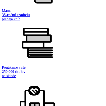
Máme
35-ročnú tradíciu
predaja kníh
Ponúkame vyše
250 000 titulov
na sklade