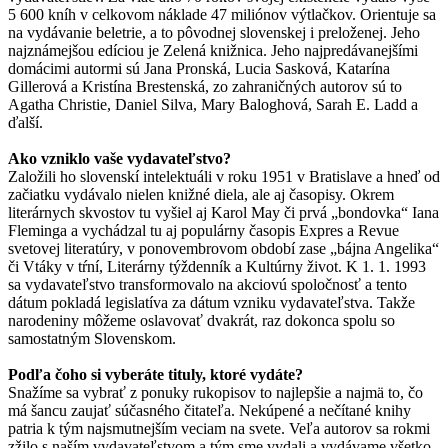
5 600 kníh v celkovom náklade 47 miliónov výtlačkov. Orientuje sa
na vydávanie beletrie, a to pôvodnej slovenskej i preloženej. Jeho
najznámejšou edíciou je Zelená knižnica. Jeho najpredávanejšími
domácimi autormi sú Jana Pronská, Lucia Sasková, Katarína
Gillerová a Kristína Brestenská, zo zahraničných autorov sú to
Agatha Christie, Daniel Silva, Mary Baloghová, Sarah E. Ladd a
ďalší.
Ako vzniklo vaše vydavateľstvo?
Založili ho slovenskí intelektuáli v roku 1951 v Bratislave a hneď od
začiatku vydávalo nielen knižné diela, ale aj časopisy. Okrem
literárnych skvostov tu vyšiel aj Karol May či prvá „bondovka“ Iana
Fleminga a vychádzal tu aj populárny časopis Expres a Revue
svetovej literatúry, v ponovembrovom období zase „bájna Angelika“
či Vtáky v tŕní, Literárny týždenník a Kultúrny život. K 1. 1. 1993
sa vydavateľstvo transformovalo na akciovú spoločnosť a tento
dátum pokladá legislatíva za dátum vzniku vydavateľstva. Takže
narodeniny môžeme oslavovať dvakrát, raz dokonca spolu so
samostatným Slovenskom.
Podľa čoho si vyberáte tituly, ktoré vydáte?
Snažíme sa vybrať z ponuky rukopisov to najlepšie a najmä to, čo
má šancu zaujať súčasného čitateľa. Nekúpené a nečítané knihy
patria k tým najsmutnejším veciam na svete. Veľa autorov sa rokmi
zžilo s naším vydavateľstvom a tým sme vydali a vydávame všetko,