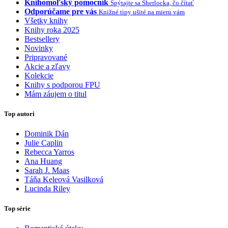
Knihomoľský pomocník
Spýtajte sa Sherlocka, čo čítať
Odporúčame pre vás
Knižné tipy ušité na mieru vám
Všetky knihy
Knihy roka 2025
Bestsellery
Novinky
Pripravované
Akcie a zľavy
Kolekcie
Knihy s podporou FPU
Mám záujem o titul
Top autori
Dominik Dán
Julie Caplin
Rebecca Yarros
Ana Huang
Sarah J. Maas
Táňa Keleová Vasilková
Lucinda Riley
Top série