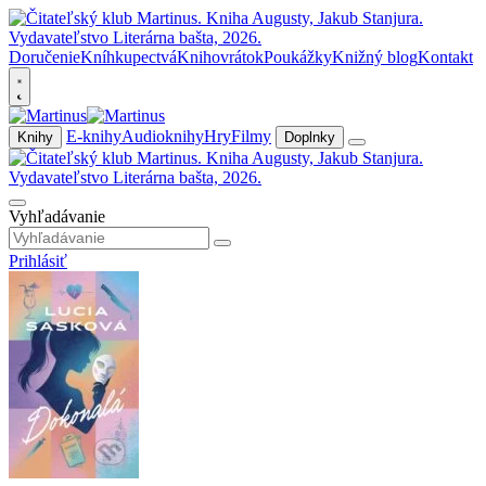
Doručenie
Kníhkupectvá
Knihovrátok
Poukážky
Knižný blog
Kontakt
E-knihy
Audioknihy
Hry
Filmy
Knihy
Doplnky
Vyhľadávanie
Prihlásiť