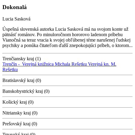
Dokonalá
Lucia Sasková
Úspešná slovenská autorka Lucia Sasková má na svojom konte už
pätnásť románov. Po minuloročnom hororovo ladenom príbehu
Vianočná sa teraz vracia k svojej obľúbenej téme narušenej ľudskej
psychiky a ponúka čitateľom ďalší znepokojujúci príbeh, o ktorom...
Trenčiansky kraj (1)
Trenčín -
Verejná knižnica Michala Rešetku
Verejná kn. M.
Rešetku
Bratislavský kraj (0)
Banskobystrický kraj (0)
Košický kraj (0)
Nitriansky kraj (0)
Prešovský kraj (0)
Trnavský kraj (0)