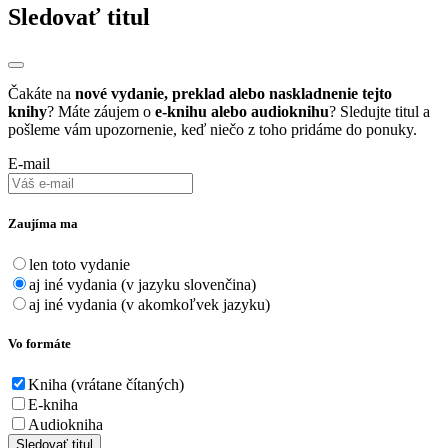
Sledovať titul
Čakáte na
nové vydanie, preklad alebo naskladnenie tejto
knihy
? Máte záujem o
e-knihu alebo audioknihu
? Sledujte titul a
pošleme vám upozornenie, keď niečo z toho pridáme do ponuky.
E-mail
Zaujíma ma
len toto vydanie
aj iné vydania (v jazyku slovenčina)
aj iné vydania (v akomkoľvek jazyku)
Vo formáte
Kniha (vrátane čítaných)
E-kniha
Audiokniha
Sledovať titul