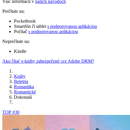
Viac informácií v
našich návodoch
Prečítate na:
Pocketbook
Smartfón či tablet
s podporovanou aplikáciou
Počítač
s podporovanou aplikáciou
Neprečítate na:
Kindle
Ako čítať e-knihy zabezpečené cez Adobe DRM?
Knihy
Beletria
Romantika
Romantické
Dokonalá
TOP #30