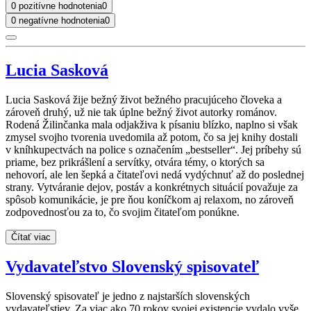
0 pozitívne hodnotenia
0
0 negatívne hodnotenia
0
Lucia Sasková
Lucia Sasková žije bežný život bežného pracujúceho človeka a
zároveň druhý, už nie tak úplne bežný život autorky románov.
Rodená Žilinčanka mala odjakživa k písaniu blízko, naplno si však
zmysel svojho tvorenia uvedomila až potom, čo sa jej knihy dostali
v kníhkupectvách na police s označením „bestseller“. Jej príbehy sú
priame, bez prikrášlení a servítky, otvára témy, o ktorých sa
nehovorí, ale len šepká a čitateľovi nedá vydýchnuť až do poslednej
strany. Vytváranie dejov, postáv a konkrétnych situácií považuje za
spôsob komunikácie, je pre ňou koníčkom aj relaxom, no zároveň
zodpovednosťou za to, čo svojim čitateľom ponúkne.
Čítať viac
Vydavateľstvo Slovenský spisovateľ
Slovenský spisovateľ je jedno z najstarších slovenských
vydavateľstiev. Za viac ako 70 rokov svojej existencie vydalo vyše