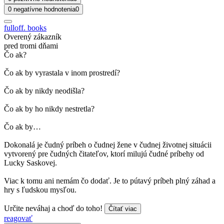
0 negatívne hodnotenia
0
fulloff. books
Overený zákazník
pred tromi dňami
Čo ak?
Čo ak by vyrastala v inom prostredí?
Čo ak by nikdy neodišla?
Čo ak by ho nikdy nestretla?
Čo ak by…
Dokonalá je čudný príbeh o čudnej žene v čudnej životnej situácii
vytvorený pre čudných čitateľov, ktorí milujú čudné príbehy od
Lucky Saskovej.
Viac k tomu ani nemám čo dodať. Je to pútavý príbeh plný záhad a
hry s ľudskou mysľou.
Určite neváhaj a choď do toho!
Čítať viac
reagovať