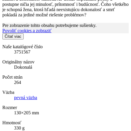
postupne ničia jej minulosť, prítomnosť i budúcnosť. Čoho všetkého
je schopná žena, ktorá hľadá neexistujúcu dokonalosť a smrť
pokladá za jediné možné riešenie problémov?
Pre zobrazenie tohto obsahu potrebujeme sušienky.
Povoliť cookies a zobraziť
Čítať viac
Naše katalógové číslo
3751567
Originálny názov
Dokonalá
Počet strán
264
Väzba
pevná väzba
Rozmer
130×205 mm
Hmotnosť
330 g