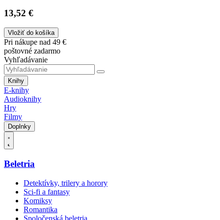
13,52 €
Vložiť do košíka
Pri nákupe nad 49 €
poštovné zadarmo
Vyhľadávanie
Knihy
E-knihy
Audioknihy
Hry
Filmy
Doplnky
Beletria
Detektívky, trilery a horory
Sci-fi a fantasy
Komiksy
Romantika
Spoločenská beletria