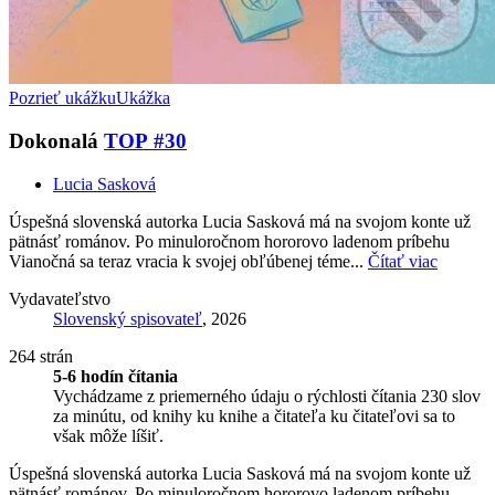
Pozrieť ukážku
Ukážka
Dokonalá
TOP #30
Lucia Sasková
Úspešná slovenská autorka Lucia Sasková má na svojom konte už
pätnásť románov. Po minuloročnom hororovo ladenom príbehu
Vianočná sa teraz vracia k svojej obľúbenej téme...
Čítať viac
Vydavateľstvo
Slovenský spisovateľ
, 2026
264 strán
5-6 hodín čítania
Vychádzame z priemerného údaju o rýchlosti čítania 230 slov
za minútu, od knihy ku knihe a čitateľa ku čitateľovi sa to
však môže líšiť.
Úspešná slovenská autorka Lucia Sasková má na svojom konte už
pätnásť románov. Po minuloročnom hororovo ladenom príbehu