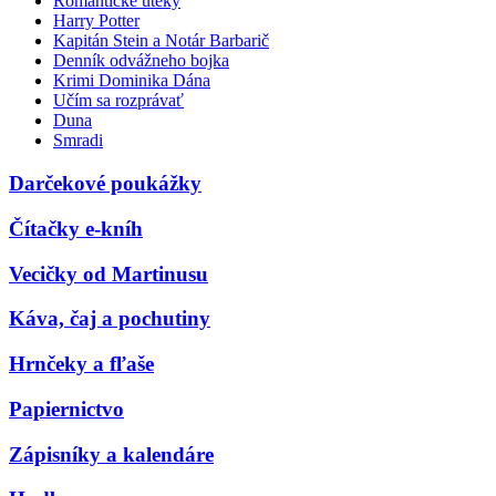
Romantické úteky
Harry Potter
Kapitán Stein a Notár Barbarič
Denník odvážneho bojka
Krimi Dominika Dána
Učím sa rozprávať
Duna
Smradi
Darčekové poukážky
Čítačky e-kníh
Vecičky od Martinusu
Káva, čaj a pochutiny
Hrnčeky a fľaše
Papiernictvo
Zápisníky a kalendáre