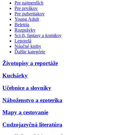
Pre najmenších
Pre prvákov
Pre pubertiakov
Young Adult
Beletria
Rozprávky
Sci-fi, fantasy a komiksy
Leporelá
Náučné knihy
Ďalšie kategórie
Životopisy a reportáže
Kuchárky
Učebnice a slovníky
Náboženstvo a ezoterika
Mapy a cestovanie
Cudzojazyčná literatúra