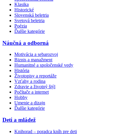
Klasika
Historické
Slovenská beletria
Svetová beletria
Poézia
Ďalšie kategórie
Náučná a odborná
Motivácia a sebarozvoj
Biznis a manažment
Humanitné a spoločenské vedy
História
Životopisy a reportáže
Vzťahy a rodina
Zdravie a životný štýl
Počítače a internet
Hobby
Umenie a dizajn
Ďalšie kategórie
Deti a mládež
Knihorad – poradca kníh pre deti