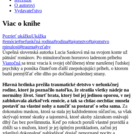
O autorovi
Vydavateľstvo
Viac o knihe
Pozrieť ukážku
Ukážka
#emócie
#nefunkčná rodina
#rodina
#tajomstvo
#tajomstvo
minulosti
#trauma
#vzťahy
Úspešná slovenská autorka Lucia Sasková má na svojom konte už
pätnásť románov. Po minuloročnom hororovo ladenom príbehu
Vianočná
sa teraz vracia k svojej obľúbenej téme narušenej ľudskej
psychiky a ponúka čitateľom ďalší znepokojujúci príbeh, o ktorom
budú premýšľať ešte dlho po dočítaní poslednej strany.
Hlavná hrdinka prežila traumatické detstvo v nefunkčnej
rodine, ktoré ju poznačilo natoľko, že stratila všetky nádeje na
normálny život. Smrť brata, ktorý bol jej jedinou oporou, v nej
zablokovala akékoľvek emócie, a tak sa chtiac-nechtiac musela
postaviť na vlastné nohy a naučiť sa postarať o seba sama.
Za
dokonalou maskou, ktorá sa stala jej každodennou súčasťou, sa však
skrývajú temné skutky a tajomstvá, ktoré akoby zázrakom ostávajú
dlhý čas bez povšimnutia. Keď po rokoch poruší vlastné pravidlá a
zblíži sa s mužom, ktorý je jej úplným protikladom, začnú jej
zdanlivú dokonalosť nahlodávať dosiaľ nepoznané pocity a