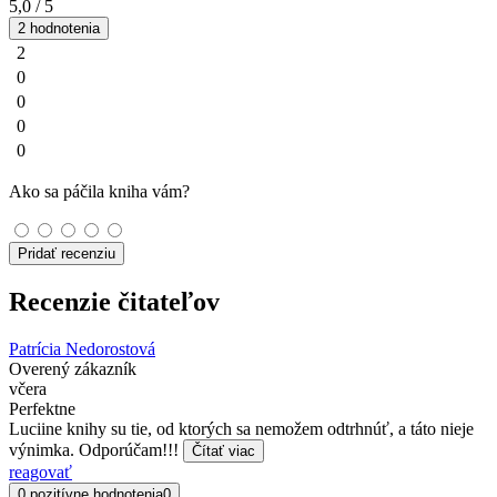
5,0
/ 5
2 hodnotenia
2
0
0
0
0
Ako sa páčila kniha vám?
Pridať recenziu
Recenzie čitateľov
Patrícia Nedorostová
Overený zákazník
včera
Perfektne
Luciine knihy su tie, od ktorých sa nemožem odtrhnúť, a táto nieje
výnimka. Odporúčam!!!
Čítať viac
reagovať
0 pozitívne hodnotenia
0