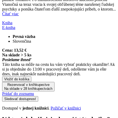
Vianočná sa teraz vracia k svojej obľúbenej téme narušenej ľudskej
psychiky a ponúka čitateľom ďalší znepokojujúci príbeh, o ktorom...
Čítať viac
Kniha
E-kniha
Pevná väzba
Slovenčina
Cena:
13,52 €
Na sklade > 5 ks
Posielame ihneď
Táto kniha sa môže na cestu ku vám vybrať prakticky okamžite! Ak
si ju objednáte do 13:00 v pracovný deň, odošleme vám ju ešte
dnes, inak najneskôr nasledujúci pracovný deň.
Vložiť do košíka
Rezervovať v kníhkupectve
Na sklade v 28 kníhkupectvách
Pridať do zoznamu
Sledovať dostupnosť
Dostupné v
jednej knižnici
.
Požičať v knižnici