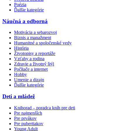
Poézia
Ďalšie kategórie
Náučná a odborná
Motivácia a sebarozvoj
Biznis a manažment
Humanitné a spoločenské vedy
História
Životopisy a reportáže
Vzťahy a rodina
Zdravie a životný štýl
Počítače a internet
Hobby
Umenie a dizajn
Ďalšie kategórie
Deti a mládež
Knihorad – poradca kníh pre deti
Pre najmenších
Pre prvákov
Pre pubertiakov
Young Adult