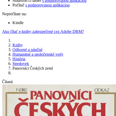
Smartfón či tablet
s podporovanou aplikáciou
Počítač
s podporovanou aplikáciou
Neprečítate na:
Kindle
Ako čítať e-knihy zabezpečené cez Adobe DRM?
Knihy
Odborné a náučné
Humanitné a spoločenské vedy
História
Stredovek
Panovníci Českých zemí
Čítaná