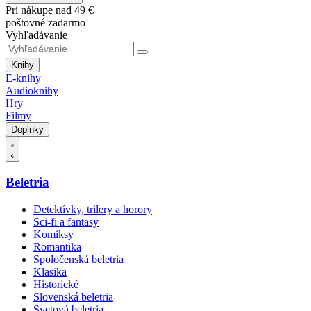
Pri nákupe nad 49 €
poštovné zadarmo
Vyhľadávanie
Knihy
E-knihy
Audioknihy
Hry
Filmy
Doplnky
Beletria
Detektívky, trilery a horory
Sci-fi a fantasy
Komiksy
Romantika
Spoločenská beletria
Klasika
Historické
Slovenská beletria
Svetová beletria