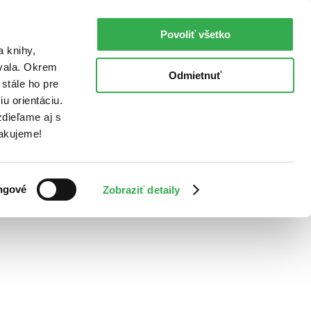
Povoliť všetko
a knihy,
ovala. Okrem
Odmietnuť
stále ho pre
u orientáciu.
dieľame aj s
Ďakujeme!
ngové
Zobraziť detaily