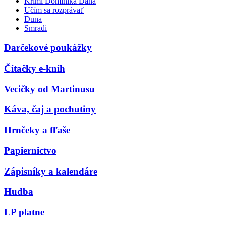
Krimi Dominika Dána
Učím sa rozprávať
Duna
Smradi
Darčekové poukážky
Čítačky e-kníh
Vecičky od Martinusu
Káva, čaj a pochutiny
Hrnčeky a fľaše
Papiernictvo
Zápisníky a kalendáre
Hudba
LP platne