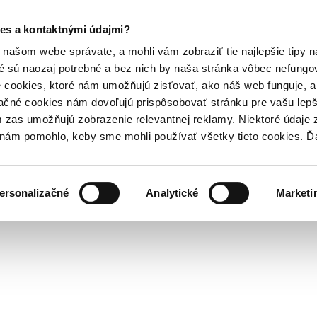
es a kontaktnými údajmi?
našom webe správate, a mohli vám zobraziť tie najlepšie tipy n
é sú naozaj potrebné a bez nich by naša stránka vôbec nefung
 cookies, ktoré nám umožňujú zisťovať, ako náš web funguje, a 
ačné cookies nám dovoľujú prispôsobovať stránku pre vašu lepši
zas umožňujú zobrazenie relevantnej reklamy. Niektoré údaje z
y nám pomohlo, keby sme mohli používať všetky tieto cookies. 
ersonalizačné
Analytické
Marketi