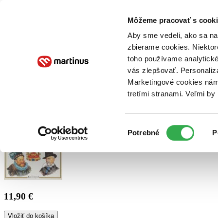
Doručenie
Kníhkupectvá
Knihovrátok
Poukážky
Knižný blog
Kontakt
Môžeme pracovať s cooki
Aby sme vedeli, ako sa na 
zbierame cookies. Niektor
E-knihy
Audioknihy
Hry
Filmy
Knihy
Doplnky
toho používame analytické
vás zlepšovať. Personaliz
Vyhľadávanie
Marketingové cookies nám 
tretími stranami. Veľmi b
Prihlásiť
Výber
Potrebné
P
súhlasu
11,90 €
Vložiť do košíka