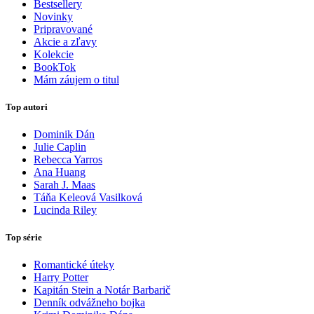
Bestsellery
Novinky
Pripravované
Akcie a zľavy
Kolekcie
BookTok
Mám záujem o titul
Top autori
Dominik Dán
Julie Caplin
Rebecca Yarros
Ana Huang
Sarah J. Maas
Táňa Keleová Vasilková
Lucinda Riley
Top série
Romantické úteky
Harry Potter
Kapitán Stein a Notár Barbarič
Denník odvážneho bojka