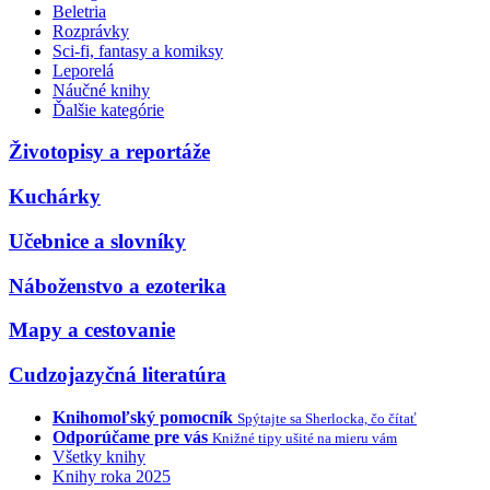
Beletria
Rozprávky
Sci-fi, fantasy a komiksy
Leporelá
Náučné knihy
Ďalšie kategórie
Životopisy a reportáže
Kuchárky
Učebnice a slovníky
Náboženstvo a ezoterika
Mapy a cestovanie
Cudzojazyčná literatúra
Knihomoľský pomocník
Spýtajte sa Sherlocka, čo čítať
Odporúčame pre vás
Knižné tipy ušité na mieru vám
Všetky knihy
Knihy roka 2025