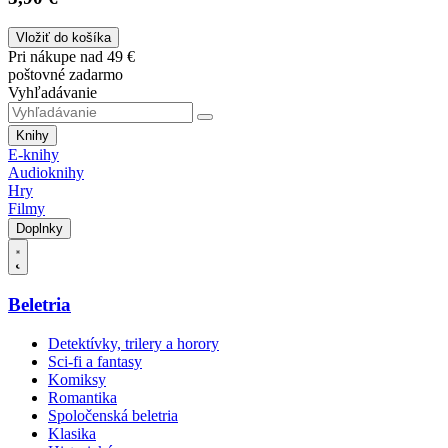
Vložiť do košíka
Pri nákupe nad 49 €
poštovné zadarmo
Vyhľadávanie
Knihy
E-knihy
Audioknihy
Hry
Filmy
Doplnky
Beletria
Detektívky, trilery a horory
Sci-fi a fantasy
Komiksy
Romantika
Spoločenská beletria
Klasika