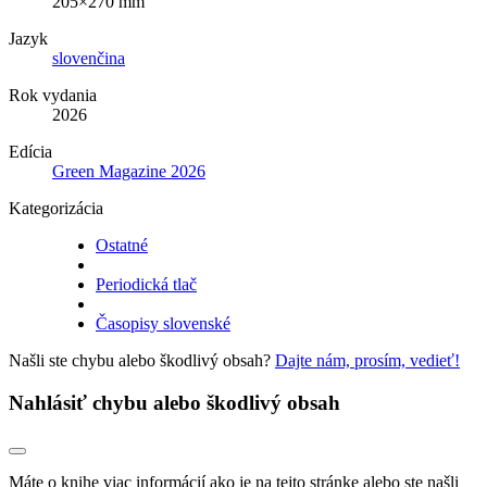
205×270 mm
Jazyk
slovenčina
Rok vydania
2026
Edícia
Green Magazine 2026
Kategorizácia
Ostatné
Periodická tlač
Časopisy slovenské
Našli ste chybu alebo škodlivý obsah?
Dajte nám, prosím, vedieť!
Nahlásiť chybu alebo škodlivý obsah
Máte o knihe viac informácií ako je na tejto stránke alebo ste našli