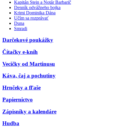
Kapitán Stein a Notár Barbarič
Denník odvážneho bojka
Krimi Dominika Dána
Učím sa rozprávať
Duna
Smradi
Darčekové poukážky
Čítačky e-kníh
Vecičky od Martinusu
Káva, čaj a pochutiny
Hrnčeky a fľaše
Papiernictvo
Zápisníky a kalendáre
Hudba