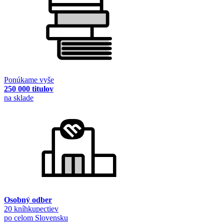
Ponúkame vyše
250 000 titulov
na sklade
Osobný odber
20 kníhkupectiev
po celom Slovensku