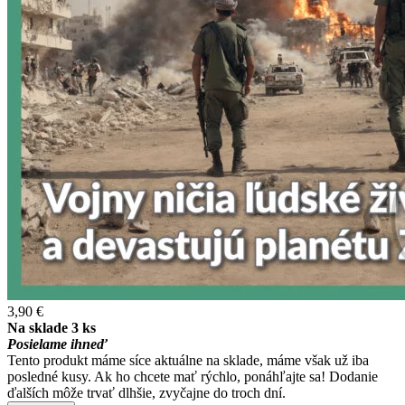
3,90 €
Na sklade 3 ks
Posielame ihneď
Tento produkt máme síce aktuálne na sklade, máme však už iba
posledné kusy. Ak ho chcete mať rýchlo, ponáhľajte sa! Dodanie
ďalších môže trvať dlhšie, zvyčajne do troch dní.