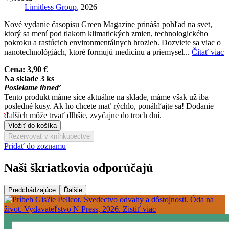
Limitless Group
, 2026
Nové vydanie časopisu Green Magazine prináša pohľad na svet,
ktorý sa mení pod tlakom klimatických zmien, technologického
pokroku a rastúcich environmentálnych hrozieb. Dozviete sa viac o
nanotechnológiách, ktoré formujú medicínu a priemysel...
Čítať viac
Cena:
3,90 €
Na sklade 3 ks
Posielame ihneď
Tento produkt máme síce aktuálne na sklade, máme však už iba
posledné kusy. Ak ho chcete mať rýchlo, ponáhľajte sa! Dodanie
ďalších môže trvať dlhšie, zvyčajne do troch dní.
Vložiť do košíka
Rezervovať v kníhkupectve
Pridať do zoznamu
Naši škriatkovia odporúčajú
Predchádzajúce
Ďalšie