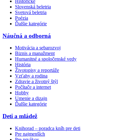
Historické
Slovenská beletria
Svetová beletria
Poézia
Ďalšie kategórie
Náučná a odborná
Motivácia a sebarozvoj
Biznis a manažment
Humanitné a spoločenské vedy
História
Životopisy a reportáže
Vzťahy a rodina
Zdravie a životný štýl
Počítače a internet
Hobby
Umenie a dizajn
Ďalšie kategórie
Deti a mládež
Knihorad – poradca kníh pre deti
Pre najmenších
Pre prvákov