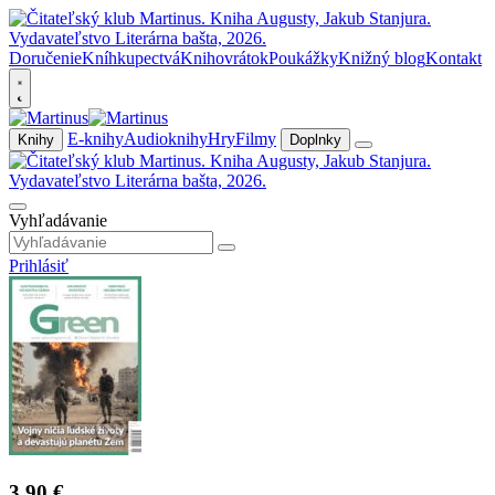
Doručenie
Kníhkupectvá
Knihovrátok
Poukážky
Knižný blog
Kontakt
E-knihy
Audioknihy
Hry
Filmy
Knihy
Doplnky
Vyhľadávanie
Prihlásiť
3,90 €