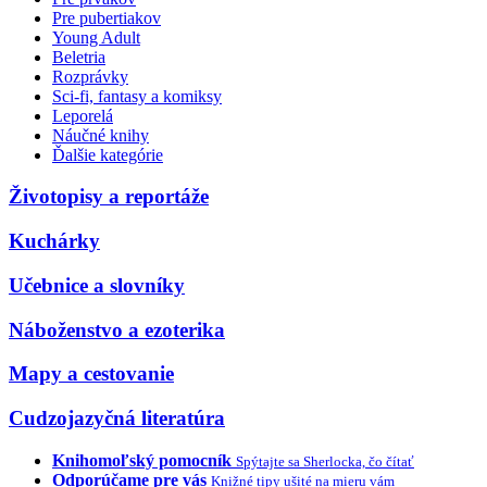
Pre pubertiakov
Young Adult
Beletria
Rozprávky
Sci-fi, fantasy a komiksy
Leporelá
Náučné knihy
Ďalšie kategórie
Životopisy a reportáže
Kuchárky
Učebnice a slovníky
Náboženstvo a ezoterika
Mapy a cestovanie
Cudzojazyčná literatúra
Knihomoľský pomocník
Spýtajte sa Sherlocka, čo čítať
Odporúčame pre vás
Knižné tipy ušité na mieru vám