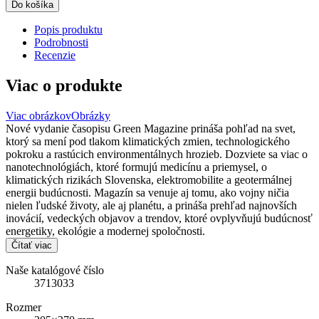
Do košíka
Popis produktu
Podrobnosti
Recenzie
Viac o produkte
Viac obrázkov
Obrázky
Nové vydanie časopisu Green Magazine prináša pohľad na svet,
ktorý sa mení pod tlakom klimatických zmien, technologického
pokroku a rastúcich environmentálnych hrozieb. Dozviete sa viac o
nanotechnológiách, ktoré formujú medicínu a priemysel, o
klimatických rizikách Slovenska, elektromobilite a geotermálnej
energii budúcnosti. Magazín sa venuje aj tomu, ako vojny ničia
nielen ľudské životy, ale aj planétu, a prináša prehľad najnovších
inovácií, vedeckých objavov a trendov, ktoré ovplyvňujú budúcnosť
energetiky, ekológie a modernej spoločnosti.
Čítať viac
Naše katalógové číslo
3713033
Rozmer