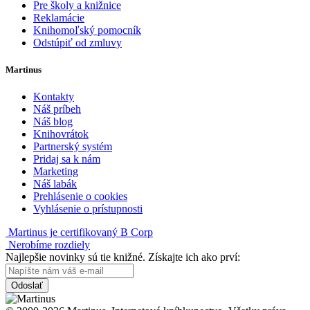
Pre školy a knižnice
Reklamácie
Knihomoľský pomocník
Odstúpiť od zmluvy
Martinus
Kontakty
Náš príbeh
Náš blog
Knihovrátok
Partnerský systém
Pridaj sa k nám
Marketing
Náš labák
Prehlásenie o cookies
Vyhlásenie o prístupnosti
Martinus je certifikovaný B Corp
Nerobíme rozdiely
Najlepšie novinky sú tie knižné. Získajte ich ako prví:
Odoslať