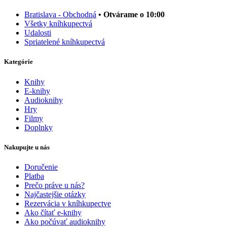
Bratislava - Obchodná
• Otvárame o 10:00
Všetky kníhkupectvá
Udalosti
Spriatelené kníhkupectvá
Kategórie
Knihy
E-knihy
Audioknihy
Hry
Filmy
Doplnky
Nakupujte u nás
Doručenie
Platba
Prečo práve u nás?
Najčastejšie otázky
Rezervácia v kníhkupectve
Ako čítať e-knihy
Ako počúvať audioknihy