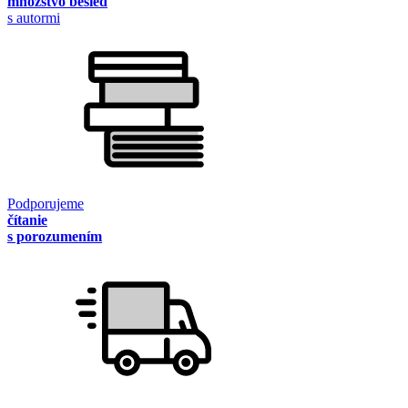
množstvo besied
s autormi
Podporujeme
čítanie
s porozumením