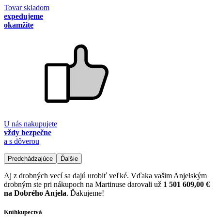
Tovar skladom
expedujeme
okamžite
U nás nakupujete
vždy bezpečne
a s dôverou
Predchádzajúce
Ďalšie
Aj z drobných vecí sa dajú urobiť veľké. Vďaka vašim Anjelským
drobným ste pri nákupoch na Martinuse darovali už
1 501 609,00 €
na Dobrého Anjela
. Ďakujeme!
Kníhkupectvá