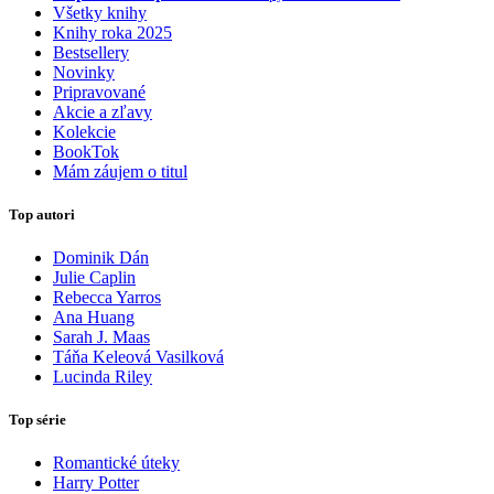
Všetky knihy
Knihy roka 2025
Bestsellery
Novinky
Pripravované
Akcie a zľavy
Kolekcie
BookTok
Mám záujem o titul
Top autori
Dominik Dán
Julie Caplin
Rebecca Yarros
Ana Huang
Sarah J. Maas
Táňa Keleová Vasilková
Lucinda Riley
Top série
Romantické úteky
Harry Potter