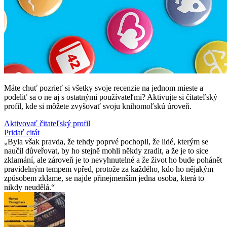
Máte chuť pozrieť si všetky svoje recenzie na jednom mieste a
podeliť sa o ne aj s ostatnými používateľmi? Aktivujte si čítateľský
profil, kde si môžete zvyšovať svoju knihomoľskú úroveň.
Aktivovať čitateľský profil
Pridať citát
Byla však pravda, že tehdy poprvé pochopil, že lidé, kterým se
naučil důveřovat, by ho stejně mohli někdy zradit, a že je to sice
zklamání, ale zároveň je to nevyhnutelné a že život ho bude pohánět
pravidelným tempem vpřed, protože za každého, kdo ho nějakým
způsobem zklame, se najde přinejmenším jedna osoba, která to
nikdy neudělá.