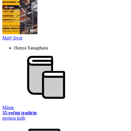
Malý život
Hanya Yanagihara
Máme
35-ročnú tradíciu
predaja kníh