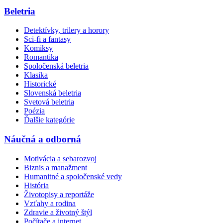
Beletria
Detektívky, trilery a horory
Sci-fi a fantasy
Komiksy
Romantika
Spoločenská beletria
Klasika
Historické
Slovenská beletria
Svetová beletria
Poézia
Ďalšie kategórie
Náučná a odborná
Motivácia a sebarozvoj
Biznis a manažment
Humanitné a spoločenské vedy
História
Životopisy a reportáže
Vzťahy a rodina
Zdravie a životný štýl
Počítače a internet