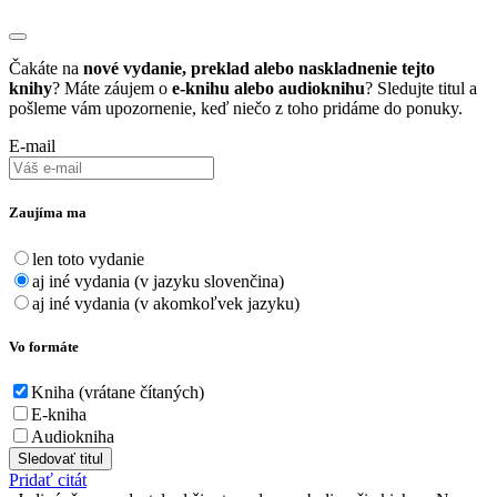
Čakáte na
nové vydanie, preklad alebo naskladnenie tejto
knihy
? Máte záujem o
e-knihu alebo audioknihu
? Sledujte titul a
pošleme vám upozornenie, keď niečo z toho pridáme do ponuky.
E-mail
Zaujíma ma
len toto vydanie
aj iné vydania (v jazyku slovenčina)
aj iné vydania (v akomkoľvek jazyku)
Vo formáte
Kniha (vrátane čítaných)
E-kniha
Audiokniha
Sledovať titul
Pridať citát