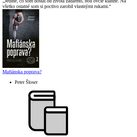
Jediné, čo som dostal od života zadarmo, boli ovčie kiahne. Na
všetko ostatné som si poctivo zarobil vlastnými rukami.
Mafiánska poprava?
Peter Šloser