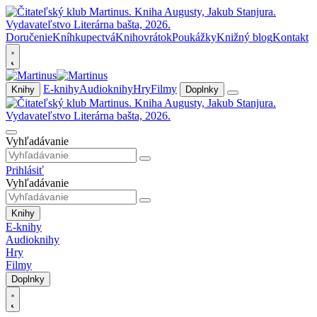
Doručenie
Kníhkupectvá
Knihovrátok
Poukážky
Knižný blog
Kontakt
E-knihy
Audioknihy
Hry
Filmy
Knihy
Doplnky
Vyhľadávanie
Prihlásiť
Vyhľadávanie
Knihy
E-knihy
Audioknihy
Hry
Filmy
Doplnky