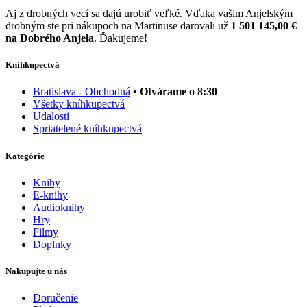
Aj z drobných vecí sa dajú urobiť veľké. Vďaka vašim Anjelským
drobným ste pri nákupoch na Martinuse darovali už
1 501 145,00 €
na Dobrého Anjela
. Ďakujeme!
Kníhkupectvá
Bratislava - Obchodná
• Otvárame o 8:30
Všetky kníhkupectvá
Udalosti
Spriatelené kníhkupectvá
Kategórie
Knihy
E-knihy
Audioknihy
Hry
Filmy
Doplnky
Nakupujte u nás
Doručenie