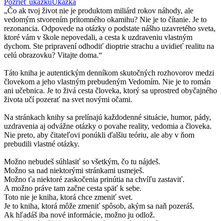
Pozrieť ukážku
Ukážka
„Čo ak tvoj život nie je produktom miliárd rokov náhody, ale
vedomým stvorením prítomného okamihu? Nie je to čítanie. Je to
rezonancia. Odpovede na otázky o podstate nášho uzavretého sveta,
ktoré vám v škole nepovedali, a cesta k uzdraveniu vlastným
dychom. Ste pripravení odhodiť dioptrie strachu a uvidieť realitu na
celú obrazovku? Vitajte doma.“
Táto kniha je autentickým denníkom skutočných rozhovorov medzi
človekom a jeho vlastným prebudeným Vedomím. Nie je to román
ani učebnica. Je to živá cesta človeka, ktorý sa uprostred obyčajného
života učí pozerať na svet novými očami.
Na stránkach knihy sa prelínajú každodenné situácie, humor, pády,
uzdravenia aj odvážne otázky o povahe reality, vedomia a človeka.
Nie preto, aby čitateľovi ponúkli ďalšiu teóriu, ale aby v ňom
prebudili vlastné otázky.
Možno nebudeš súhlasiť so všetkým, čo tu nájdeš.
Možno sa nad niektorými stránkami usmeješ.
Možno ťa niektoré zaskočenia prinútia na chvíľu zastaviť.
A možno práve tam začne cesta späť k sebe.
Toto nie je kniha, ktorá chce zmeniť svet.
Je to kniha, ktorá môže zmeniť spôsob, akým sa naň pozeráš.
Ak hľadáš iba nové informácie, možno ju odlož.