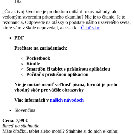
182
„Čo ak tvoj život nie je produktom miliárd rokov náhody, ale
vedomým stvorením prítomného okamihu? Nie je to čítanie. Je to
rezonancia. Odpovede na otázky o podstate nášho uzavretého sveta,
ktoré vám v škole nepovedali, a cesta k...
Čítať viac
PDF
Prečítate na zariadeniach:
Pocketbook
Kindle
Smartfón či tablet s príslušnou aplikáciou
Počítač s príslušnou aplikáciou
Nie je možné meniť veľkosť písma, formát je preto
vhodný skôr pre väčšie obrazovky.
Viac informácií v
našich návodoch
Slovenčina
Cena:
7,99 €
Ihneď na stiahnutie
Máte čítačku, tablet alebo mobil? Stiahnite si do nich e-knihu: