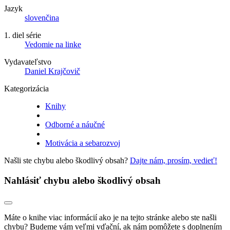
Jazyk
slovenčina
1. diel série
Vedomie na linke
Vydavateľstvo
Daniel Krajčovič
Kategorizácia
Knihy
Odborné a náučné
Motivácia a sebarozvoj
Našli ste chybu alebo škodlivý obsah?
Dajte nám, prosím, vedieť!
Nahlásiť chybu alebo škodlivý obsah
Máte o knihe viac informácií ako je na tejto stránke alebo ste našli
chybu? Budeme vám veľmi vďační, ak nám pomôžete s doplnením