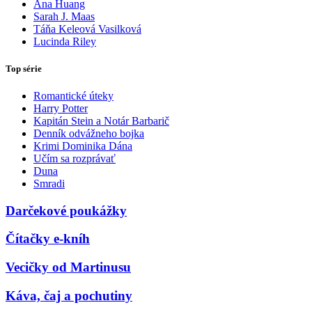
Ana Huang
Sarah J. Maas
Táňa Keleová Vasilková
Lucinda Riley
Top série
Romantické úteky
Harry Potter
Kapitán Stein a Notár Barbarič
Denník odvážneho bojka
Krimi Dominika Dána
Učím sa rozprávať
Duna
Smradi
Darčekové poukážky
Čítačky e-kníh
Vecičky od Martinusu
Káva, čaj a pochutiny