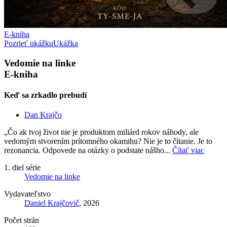
E-kniha
Pozrieť ukážku
Ukážka
Vedomie na linke
E-kniha
Keď sa zrkadlo prebudí
Dan Krajčo
„Čo ak tvoj život nie je produktom miliárd rokov náhody, ale
vedomým stvorením prítomného okamihu? Nie je to čítanie. Je to
rezonancia. Odpovede na otázky o podstate nášho...
Čítať viac
1. diel série
Vedomie na linke
Vydavateľstvo
Daniel Krajčovič
, 2026
Počet strán