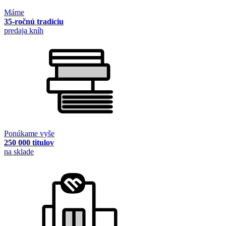
Máme
35-ročnú tradíciu
predaja kníh
Ponúkame vyše
250 000 titulov
na sklade