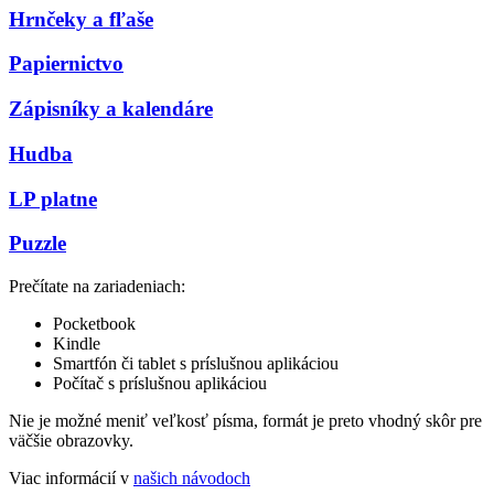
Hrnčeky a fľaše
Papiernictvo
Zápisníky a kalendáre
Hudba
LP platne
Puzzle
Prečítate na zariadeniach:
Pocketbook
Kindle
Smartfón či tablet s príslušnou aplikáciou
Počítač s príslušnou aplikáciou
Nie je možné meniť veľkosť písma, formát je preto vhodný skôr pre
väčšie obrazovky.
Viac informácií v
našich návodoch