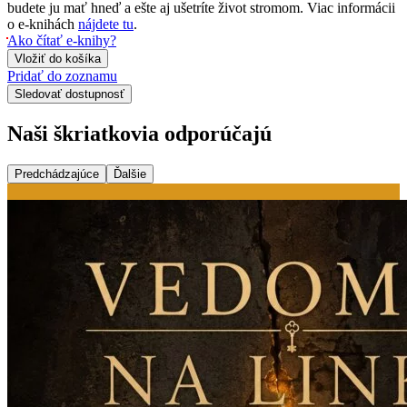
budete ju mať hneď a ešte aj ušetríte život stromom. Viac informácii
o e-knihách
nájdete tu
.
Ako čítať e-knihy?
Vložiť do košíka
Pridať do zoznamu
Sledovať dostupnosť
Naši škriatkovia odporúčajú
Predchádzajúce
Ďalšie