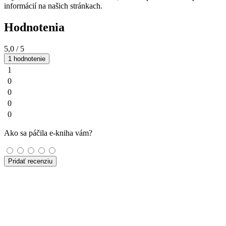
informácií na našich stránkach.
Hodnotenia
5,0
/ 5
1 hodnotenie
1
0
0
0
0
Ako sa páčila e-kniha vám?
Pridať recenziu