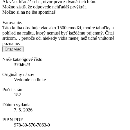
Ak však hľadáš seba, otvor prvú z dvanástich brán.
Možno zistíš, že odpovede nehľadáš prvýkrát.
Možno si na ne iba spomínaš.
Varovanie:
Táto kniha obsahuje viac ako 1500 emodži, modré tabuľky a
pohľad na realitu, ktorý nemusí byť každému príjemný. Čítaj
srdcom… pretože oči niekedy vidia menej než tiché vnútorné
poznanie.
Čítať viac
Naše katalógové číslo
3704623
Originálny názov
Vedomie na linke
Počet strán
182
Dátum vydania
7. 5. 2026
ISBN PDF
978-80-570-7863-0