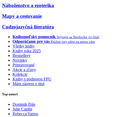
Náboženstvo a ezoterika
Mapy a cestovanie
Cudzojazyčná literatúra
Knihomoľský pomocník
Spýtajte sa Sherlocka, čo čítať
Odporúčame pre vás
Knižné tipy ušité na mieru vám
Všetky knihy
Knihy roka 2025
Bestsellery
Novinky
Pripravované
Akcie a zľavy
Kolekcie
Knihy s podporou FPU
Mám záujem o titul
Top autori
Dominik Dán
Julie Caplin
Rebecca Yarros