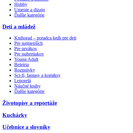
Hobby
Umenie a dizajn
Ďalšie kategórie
Deti a mládež
Knihorad – poradca kníh pre deti
Pre najmenších
Pre prvákov
Pre pubertiakov
Young Adult
Beletria
Rozprávky
Sci-fi, fantasy a komiksy
Leporelá
Náučné knihy
Ďalšie kategórie
Životopisy a reportáže
Kuchárky
Učebnice a slovníky