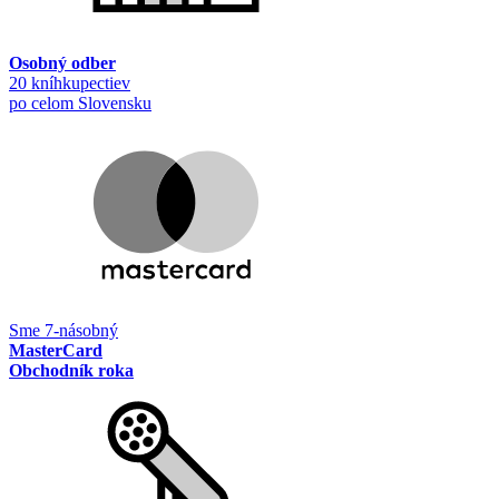
Osobný odber
20 kníhkupectiev
po celom Slovensku
Sme 7-násobný
MasterCard
Obchodník roka