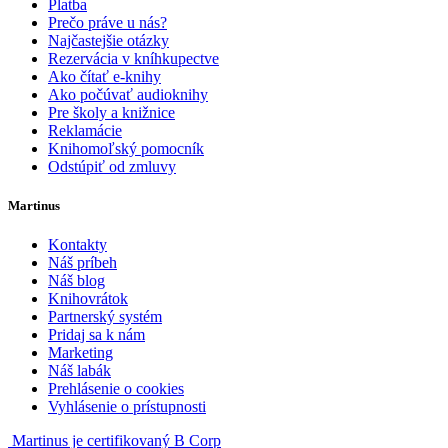
Platba
Prečo práve u nás?
Najčastejšie otázky
Rezervácia v kníhkupectve
Ako čítať e-knihy
Ako počúvať audioknihy
Pre školy a knižnice
Reklamácie
Knihomoľský pomocník
Odstúpiť od zmluvy
Martinus
Kontakty
Náš príbeh
Náš blog
Knihovrátok
Partnerský systém
Pridaj sa k nám
Marketing
Náš labák
Prehlásenie o cookies
Vyhlásenie o prístupnosti
Martinus je certifikovaný B Corp