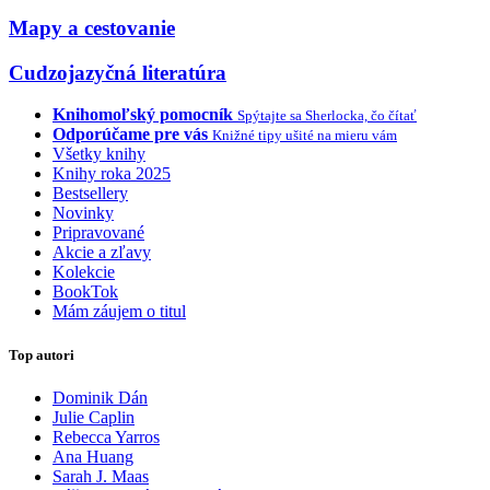
Mapy a cestovanie
Cudzojazyčná literatúra
Knihomoľský pomocník
Spýtajte sa Sherlocka, čo čítať
Odporúčame pre vás
Knižné tipy ušité na mieru vám
Všetky knihy
Knihy roka 2025
Bestsellery
Novinky
Pripravované
Akcie a zľavy
Kolekcie
BookTok
Mám záujem o titul
Top autori
Dominik Dán
Julie Caplin
Rebecca Yarros
Ana Huang
Sarah J. Maas