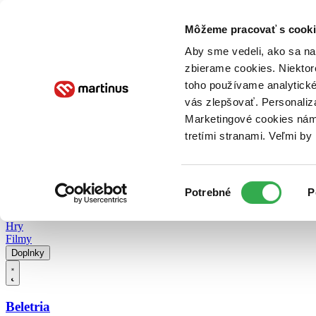
Doručenie
Kníhkupectvá
Knihovrátok
Poukážky
Knižný blog
Kontakt
Môžeme pracovať s cooki
Aby sme vedeli, ako sa na 
zbierame cookies. Niektor
E-knihy
Audioknihy
Hry
Filmy
Knihy
Doplnky
toho používame analytické
vás zlepšovať. Personaliz
Vyhľadávanie
Marketingové cookies nám 
tretími stranami. Veľmi b
Prihlásiť
Vyhľadávanie
Výber
Knihy
Potrebné
P
súhlasu
E-knihy
Audioknihy
Hry
Filmy
Doplnky
Beletria