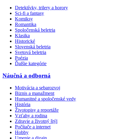
Detektívky, trilery a horory
Sci-fi a fantasy
Komiksy
Romantika
Spoločenská beletria
Klasika
Historické
Slovenská beletria
Svetová beletria
Poézia
Ďalšie kategórie
Náučná a odborná
Motivácia a sebarozvoj
Biznis a manažment
Humanitné a spoločenské vedy
História
Životopisy a reportáže
Vzťahy a rodina
Zdravie a životný štýl
Počítače a internet
Hobby
Umenie a dizajn