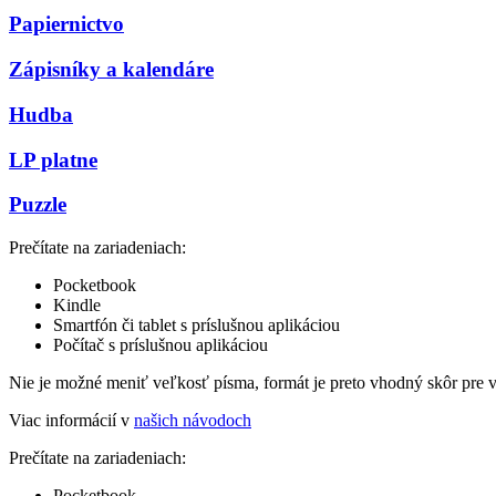
Papiernictvo
Zápisníky a kalendáre
Hudba
LP platne
Puzzle
Prečítate na zariadeniach:
Pocketbook
Kindle
Smartfón či tablet s príslušnou aplikáciou
Počítač s príslušnou aplikáciou
Nie je možné meniť veľkosť písma, formát je preto vhodný skôr pre 
Viac informácií v
našich návodoch
Prečítate na zariadeniach:
Pocketbook