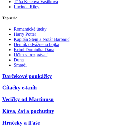
Táňa Keleová Vasilková
Lucinda Riley
Top série
Romantické úteky
Harry Potter
Kapitán Stein a Notár Barbarič
Denník odvážneho bojka
Krimi Dominika Dána
Učím sa rozprávať
Duna
Smradi
Darčekové poukážky
Čítačky e-kníh
Vecičky od Martinusu
Káva, čaj a pochutiny
Hrnčeky a fľaše