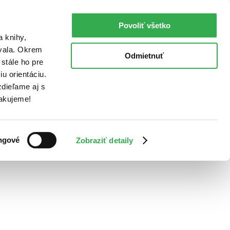
Povoliť všetko
a knihy,
ovala. Okrem
Odmietnuť
stále ho pre
u orientáciu.
dieľame aj s
Ďakujeme!
ngové
Zobraziť detaily