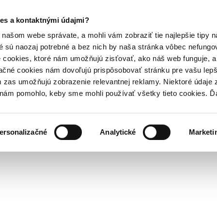
es a kontaktnými údajmi?
našom webe správate, a mohli vám zobraziť tie najlepšie tipy n
é sú naozaj potrebné a bez nich by naša stránka vôbec nefung
 cookies, ktoré nám umožňujú zisťovať, ako náš web funguje, a 
ačné cookies nám dovoľujú prispôsobovať stránku pre vašu lepši
zas umožňujú zobrazenie relevantnej reklamy. Niektoré údaje z
y nám pomohlo, keby sme mohli používať všetky tieto cookies. 
ersonalizačné
Analytické
Marketi