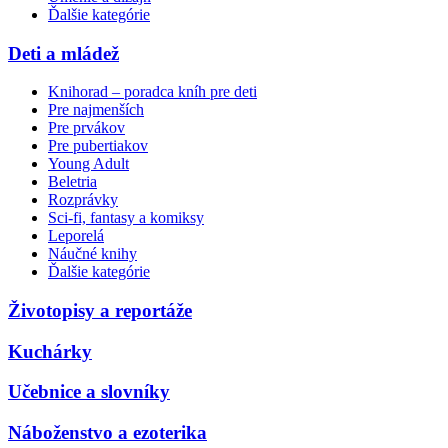
Ďalšie kategórie
Deti a mládež
Knihorad – poradca kníh pre deti
Pre najmenších
Pre prvákov
Pre pubertiakov
Young Adult
Beletria
Rozprávky
Sci-fi, fantasy a komiksy
Leporelá
Náučné knihy
Ďalšie kategórie
Životopisy a reportáže
Kuchárky
Učebnice a slovníky
Náboženstvo a ezoterika