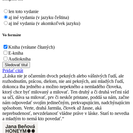
len toto vydanie
aj iné vydania (v jazyku čeština)
aj iné vydania (v akomkoľvek jazyku)
Vo formáte
Kniha (vrátane čítaných)
E-kniha
Audiokniha
Sledovať titul
Pridať citát
Láska nie je očarením dvoch pekných alebo vášnivých ľudí, ale
rozhodnutím, prácou, dielom, nie ani pekných, ani mladých ľudí,
dokonca iba jedného a možno nepekného a nemladého človeka,
ktorý chce byť milovaný a milovať. Ten druhý a či druhá veľmi rád
sa učí, dáva sa milovať, prv či neskôr pristane, poddá sa nám, začne
nám odpovedať svojím jedinečným, prekvapujúcim, nadchýnajúcim
spôsobom. Verte, drahá Jarmila, človek až žasne, aká
neprebudenosť, nevzdelanosť vládne práve v láske. Starí to nevedia
a mladým to nemá kto povedať.