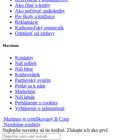
Ako čítať e-knihy
Ako počúvať audioknihy
Pre školy a knižnice
Reklamácie
Knihomoľský pomocník
Odstúpiť od zmluvy
Martinus
Kontakty
Náš príbeh
Náš blog
Knihovrátok
Partnerský systém
Pridaj sa k nám
Marketing
Náš labák
Prehlásenie o cookies
Vyhlásenie o prístupnosti
Martinus je certifikovaný B Corp
Nerobíme rozdiely
Najlepšie novinky sú tie knižné. Získajte ich ako prví: