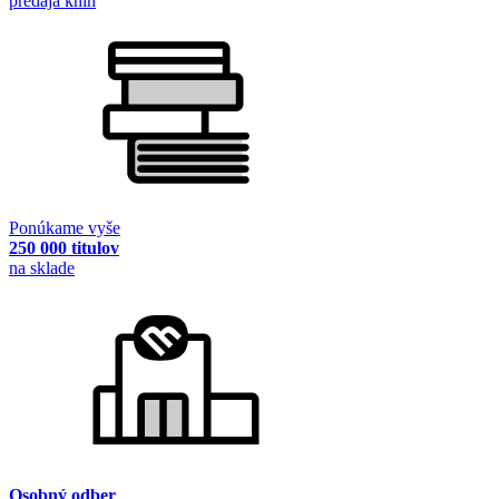
predaja kníh
Ponúkame vyše
250 000 titulov
na sklade
Osobný odber