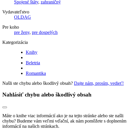
Spojené štáty
,
zahraničný
Vydavateľstvo
OLDAG
Pre koho
pre ženy
,
pre dospelých
Kategorizácia
Knihy
Beletria
Romantika
Našli ste chybu alebo škodlivý obsah?
Dajte nám, prosím, vedieť!
Nahlásiť chybu alebo škodlivý obsah
Máte o knihe viac informácií ako je na tejto stránke alebo ste našli
chybu? Budeme vám veľmi vďační, ak nám pomôžete s doplnením
informácií na našich stránkach.