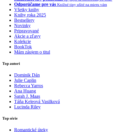
Odporúčame pre vás
Knižné tipy ušité na mieru vám
Všetky knihy
Knihy roka 2025
Bestsellery
Novinky
Pripravované
Akcie a zľavy
Kolekcie
BookTok
Mám záujem o titul
Top autori
Dominik Dán
Julie Caplin
Rebecca Yarros
Ana Huang
Sarah J. Maas
Táňa Keleová Vasilková
Lucinda Riley
Top série
Romantické úteky