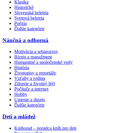
Klasika
Historické
Slovenská beletria
Svetová beletria
Poézia
Ďalšie kategórie
Náučná a odborná
Motivácia a sebarozvoj
Biznis a manažment
Humanitné a spoločenské vedy
História
Životopisy a reportáže
Vzťahy a rodina
Zdravie a životný štýl
Počítače a internet
Hobby
Umenie a dizajn
Ďalšie kategórie
Deti a mládež
Knihorad – poradca kníh pre deti