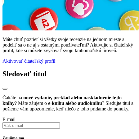
Máte chuť pozrieť si všetky svoje recenzie na jednom mieste a
podeliť sa o ne aj s ostatnými používateľmi? Aktivujte si čítateľský
profil, kde si môžete zvyšovať svoju knihomoľskú úroveň.
Aktivovať čitateľský profil
Sledovať titul
Čakáte na
nové vydanie, preklad alebo naskladnenie tejto
knihy
? Máte záujem o
e-knihu alebo audioknihu
? Sledujte titul a
pošleme vám upozornenie, keď niečo z toho pridáme do ponuky.
E-mail
Zaujíma ma