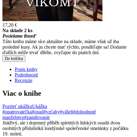
17,20 €
Na sklade 2 ks
Posielame ihneď
Túto knihu máme síce aktuálne na sklade, máme však už iba
posledné kusy. Ak ju chcete mať rýchlo, ponáhľajte sa! Dodanie
ďalších môže trvať dlhšie, zvyčajne do piatich dní.
Do košíka
Popis knihy
Podrobnosti
Recenzie
Viac o knihe
Pozrieť ukážku
Ukážka
#opatrovateľka
#osud
#vzťahy
#vášeň
#dohodnuté
manželstvo
#zamilovanie
Jiskřivý, ale i dojemný příběh spletitých lidských osudů dvou
osobitých příslušníků londýnské společenské smetánky z počátku
19. století.