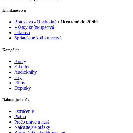
Kníhkupectvá
Bratislava - Obchodná
• Otvorené do 20:00
Všetky kníhkupectvá
Udalosti
Spriatelené kníhkupectvá
Kategórie
Knihy
E-knihy
Audioknihy
Hry
Filmy
Doplnky
Nakupujte u nás
Doručenie
Platba
Prečo práve u nás?
Najčastejšie otázky
Rezervácia v kníhkupectve