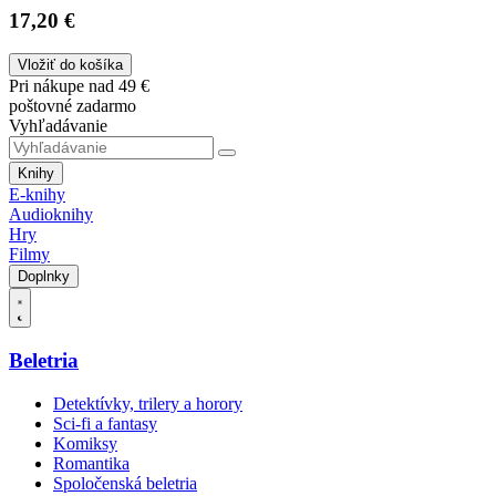
17,20 €
Vložiť do košíka
Pri nákupe nad 49 €
poštovné zadarmo
Vyhľadávanie
Knihy
E-knihy
Audioknihy
Hry
Filmy
Doplnky
Beletria
Detektívky, trilery a horory
Sci-fi a fantasy
Komiksy
Romantika
Spoločenská beletria