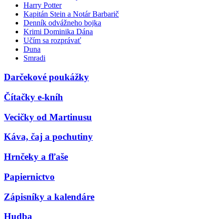
Harry Potter
Kapitán Stein a Notár Barbarič
Denník odvážneho bojka
Krimi Dominika Dána
Učím sa rozprávať
Duna
Smradi
Darčekové poukážky
Čítačky e-kníh
Vecičky od Martinusu
Káva, čaj a pochutiny
Hrnčeky a fľaše
Papiernictvo
Zápisníky a kalendáre
Hudba