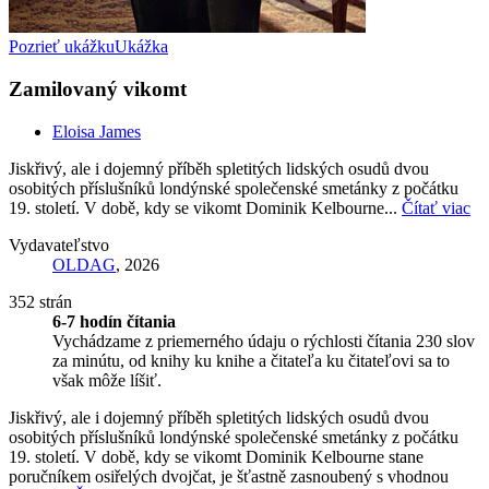
Pozrieť ukážku
Ukážka
Zamilovaný vikomt
Eloisa James
Jiskřivý, ale i dojemný příběh spletitých lidských osudů dvou
osobitých příslušníků londýnské společenské smetánky z počátku
19. století. V době, kdy se vikomt Dominik Kelbourne...
Čítať viac
Vydavateľstvo
OLDAG
, 2026
352 strán
6-7 hodín čítania
Vychádzame z priemerného údaju o rýchlosti čítania 230 slov
za minútu, od knihy ku knihe a čitateľa ku čitateľovi sa to
však môže líšiť.
Jiskřivý, ale i dojemný příběh spletitých lidských osudů dvou
osobitých příslušníků londýnské společenské smetánky z počátku
19. století. V době, kdy se vikomt Dominik Kelbourne stane
poručníkem osiřelých dvojčat, je šťastně zasnoubený s vhodnou