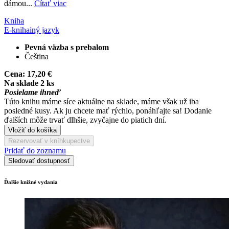
dámou...
Čítať viac
Kniha
E-kniha
iný jazyk
Pevná väzba s prebalom
Čeština
Cena:
17,20 €
Na sklade 2 ks
Posielame ihneď
Túto knihu máme síce aktuálne na sklade, máme však už iba
posledné kusy. Ak ju chcete mať rýchlo, ponáhľajte sa! Dodanie
ďalších môže trvať dlhšie, zvyčajne do piatich dní.
Vložiť do košíka
Rezervovať v kníhkupectve
Pridať do zoznamu
Sledovať dostupnosť
Ďalšie knižné vydania