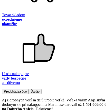
Tovar skladom
expedujeme
okamžite
U nás nakupujete
vždy bezpečne
a s dôverou
Predchádzajúce
Ďalšie
Aj z drobných vecí sa dajú urobiť veľké. Vďaka vašim Anjelským
drobným ste pri nákupoch na Martinuse darovali už
1 501 609,00 €
na Dobrého Anjela
. Ďakujeme!