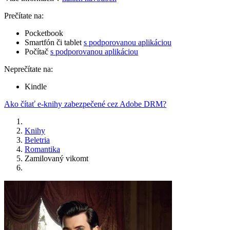
Prečítate na:
Pocketbook
Smartfón či tablet
s podporovanou aplikáciou
Počítač
s podporovanou aplikáciou
Neprečítate na:
Kindle
Ako čítať e-knihy zabezpečené cez Adobe DRM?
Knihy
Beletria
Romantika
Zamilovaný vikomt