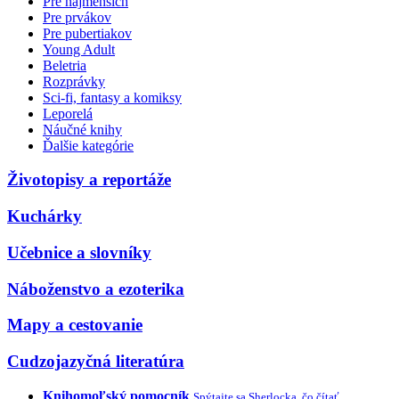
Pre najmenších
Pre prvákov
Pre pubertiakov
Young Adult
Beletria
Rozprávky
Sci-fi, fantasy a komiksy
Leporelá
Náučné knihy
Ďalšie kategórie
Životopisy a reportáže
Kuchárky
Učebnice a slovníky
Náboženstvo a ezoterika
Mapy a cestovanie
Cudzojazyčná literatúra
Knihomoľský pomocník
Spýtajte sa Sherlocka, čo čítať