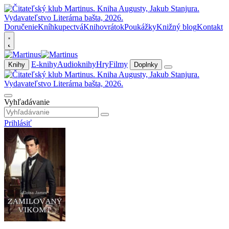
Doručenie
Kníhkupectvá
Knihovrátok
Poukážky
Knižný blog
Kontakt
E-knihy
Audioknihy
Hry
Filmy
Knihy
Doplnky
Vyhľadávanie
Prihlásiť