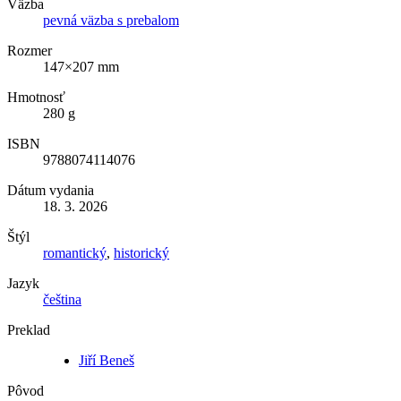
Väzba
pevná väzba s prebalom
Rozmer
147×207 mm
Hmotnosť
280 g
ISBN
9788074114076
Dátum vydania
18. 3. 2026
Štýl
romantický
,
historický
Jazyk
čeština
Preklad
Jiří Beneš
Pôvod