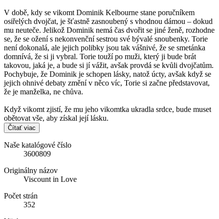
V době, kdy se vikomt Dominik Kelbourne stane poručníkem
osiřelých dvojčat, je šťastně zasnoubený s vhodnou dámou – dokud
mu neuteče. Jelikož Dominik nemá čas dvořit se jiné ženě, rozhodne
se, že se ožení s nekonvenční sestrou své bývalé snoubenky. Torie
není dokonalá, ale jejich polibky jsou tak vášnivé, že se smetánka
domnívá, že si ji vybral. Torie touží po muži, který ji bude brát
takovou, jaká je, a bude si jí vážit, avšak provdá se kvůli dvojčatům.
Pochybuje, že Dominik je schopen lásky, natož úcty, avšak když se
jejich ohnivé debaty změní v něco víc, Torie si začne představovat,
že je manželka, ne chůva.
Když vikomt zjistí, že mu jeho vikomtka ukradla srdce, bude muset
obětovat vše, aby získal její lásku.
Čítať viac
Naše katalógové číslo
3600809
Originálny názov
Viscount in Love
Počet strán
352