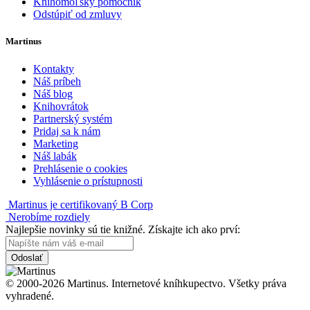
Knihomoľský pomocník
Odstúpiť od zmluvy
Martinus
Kontakty
Náš príbeh
Náš blog
Knihovrátok
Partnerský systém
Pridaj sa k nám
Marketing
Náš labák
Prehlásenie o cookies
Vyhlásenie o prístupnosti
Martinus je certifikovaný B Corp
Nerobíme rozdiely
Najlepšie novinky sú tie knižné. Získajte ich ako prví:
Odoslať
© 2000-2026 Martinus. Internetové kníhkupectvo. Všetky práva
vyhradené.