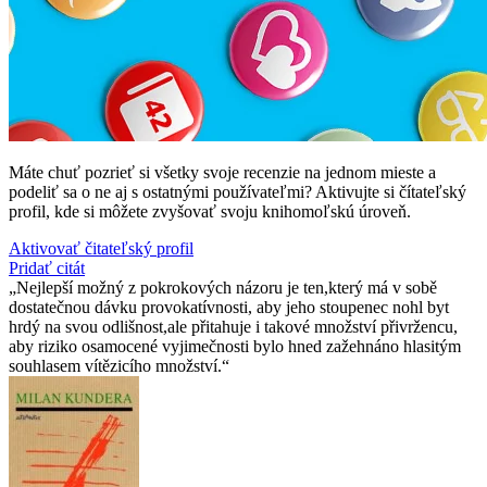
Máte chuť pozrieť si všetky svoje recenzie na jednom mieste a
podeliť sa o ne aj s ostatnými používateľmi? Aktivujte si čítateľský
profil, kde si môžete zvyšovať svoju knihomoľskú úroveň.
Aktivovať čitateľský profil
Pridať citát
Nejlepší možný z pokrokových názoru je ten,který má v sobě
dostatečnou dávku provokatívnosti, aby jeho stoupenec nohl byt
hrdý na svou odlišnost,ale přitahuje i takové množství přivržencu,
aby riziko osamocené vyjimečnosti bylo hned zažehnáno hlasitým
souhlasem vítězicího množství.