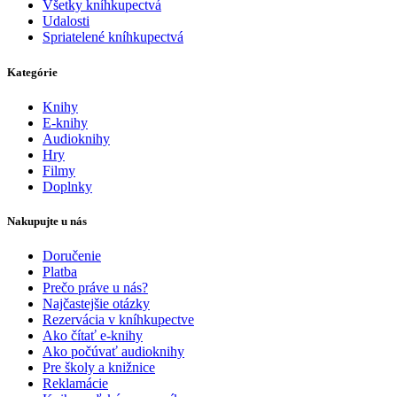
Všetky kníhkupectvá
Udalosti
Spriatelené kníhkupectvá
Kategórie
Knihy
E-knihy
Audioknihy
Hry
Filmy
Doplnky
Nakupujte u nás
Doručenie
Platba
Prečo práve u nás?
Najčastejšie otázky
Rezervácia v kníhkupectve
Ako čítať e-knihy
Ako počúvať audioknihy
Pre školy a knižnice
Reklamácie