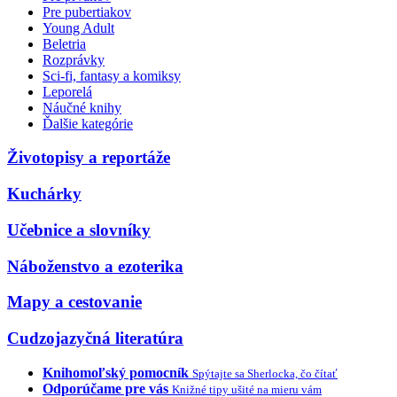
Pre pubertiakov
Young Adult
Beletria
Rozprávky
Sci-fi, fantasy a komiksy
Leporelá
Náučné knihy
Ďalšie kategórie
Životopisy a reportáže
Kuchárky
Učebnice a slovníky
Náboženstvo a ezoterika
Mapy a cestovanie
Cudzojazyčná literatúra
Knihomoľský pomocník
Spýtajte sa Sherlocka, čo čítať
Odporúčame pre vás
Knižné tipy ušité na mieru vám