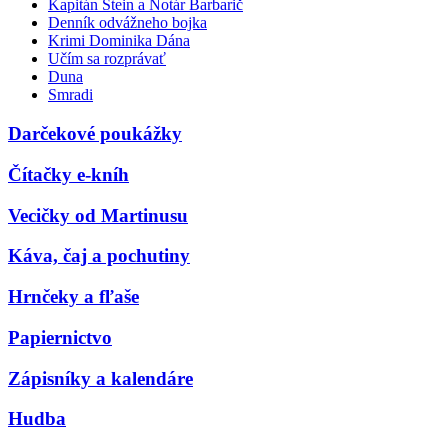
Kapitán Stein a Notár Barbarič
Denník odvážneho bojka
Krimi Dominika Dána
Učím sa rozprávať
Duna
Smradi
Darčekové poukážky
Čítačky e-kníh
Vecičky od Martinusu
Káva, čaj a pochutiny
Hrnčeky a fľaše
Papiernictvo
Zápisníky a kalendáre
Hudba