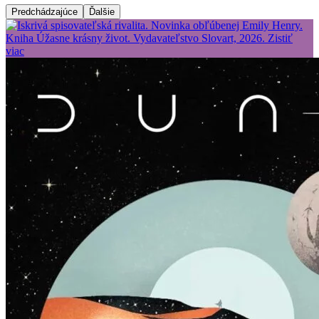
Predchádzajúce
Ďalšie