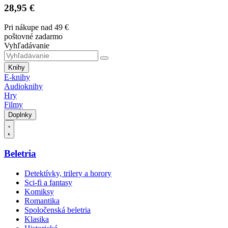
28,95 €
Pri nákupe nad 49 €
poštovné zadarmo
Vyhľadávanie
Knihy
E-knihy
Audioknihy
Hry
Filmy
Doplnky
Beletria
Detektívky, trilery a horory
Sci-fi a fantasy
Komiksy
Romantika
Spoločenská beletria
Klasika