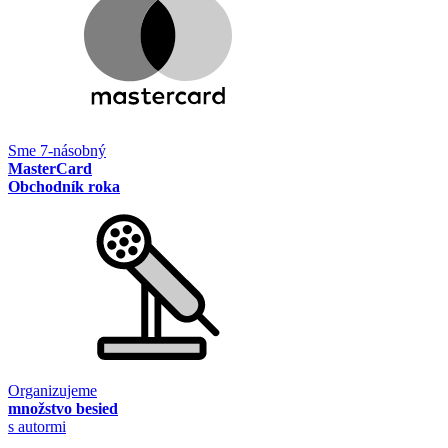
Sme 7-násobný
MasterCard
Obchodník roka
Organizujeme
množstvo besied
s autormi