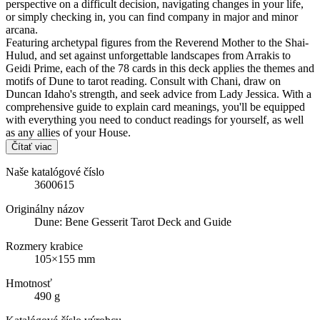
perspective on a difficult decision, navigating changes in your life,
or simply checking in, you can find company in major and minor
arcana.
Featuring archetypal figures from the Reverend Mother to the Shai-
Hulud, and set against unforgettable landscapes from Arrakis to
Geidi Prime, each of the 78 cards in this deck applies the themes and
motifs of Dune to tarot reading. Consult with Chani, draw on
Duncan Idaho's strength, and seek advice from Lady Jessica. With a
comprehensive guide to explain card meanings, you'll be equipped
with everything you need to conduct readings for yourself, as well
as any allies of your House.
Čítať viac
Naše katalógové číslo
3600615
Originálny názov
Dune: Bene Gesserit Tarot Deck and Guide
Rozmery krabice
105×155 mm
Hmotnosť
490 g