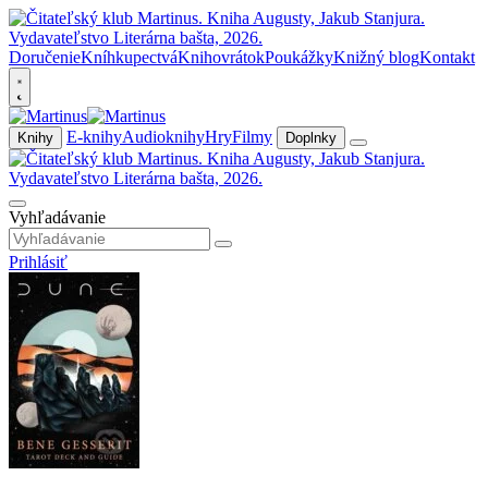
Doručenie
Kníhkupectvá
Knihovrátok
Poukážky
Knižný blog
Kontakt
E-knihy
Audioknihy
Hry
Filmy
Knihy
Doplnky
Vyhľadávanie
Prihlásiť