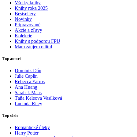
Všetky knihy
Knihy roka 2025
Bestsellery
Novinky
Pripravované
Akcie a zľavy
Kolekcie
Knihy s podporou FPU
Mám záujem o titul
Top autori
Dominik Dán
Julie Caplin
Rebecca Yarros
Ana Huang
Sarah J. Maas
Táňa Keleová Vasilková
Lucinda Riley
Top série
Romantické úteky
Harry Potter