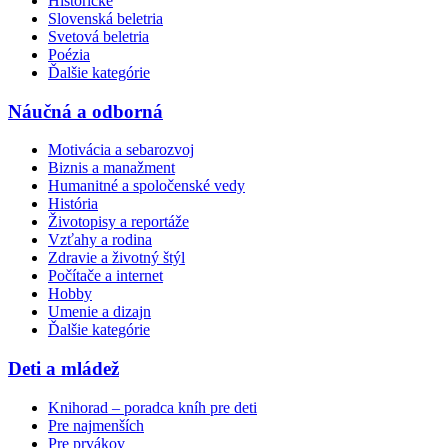
Historické
Slovenská beletria
Svetová beletria
Poézia
Ďalšie kategórie
Náučná a odborná
Motivácia a sebarozvoj
Biznis a manažment
Humanitné a spoločenské vedy
História
Životopisy a reportáže
Vzťahy a rodina
Zdravie a životný štýl
Počítače a internet
Hobby
Umenie a dizajn
Ďalšie kategórie
Deti a mládež
Knihorad – poradca kníh pre deti
Pre najmenších
Pre prvákov