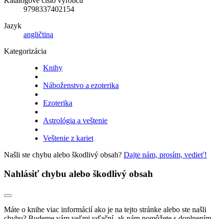
Katalógové číslo výrobcu
9798337402154
Jazyk
angličtina
Kategorizácia
Knihy
Náboženstvo a ezoterika
Ezoterika
Astrológia a veštenie
Veštenie z kariet
Našli ste chybu alebo škodlivý obsah?
Dajte nám, prosím, vedieť!
Nahlásiť chybu alebo škodlivý obsah
Máte o knihe viac informácií ako je na tejto stránke alebo ste našli
chybu? Budeme vám veľmi vďační, ak nám pomôžete s doplnením