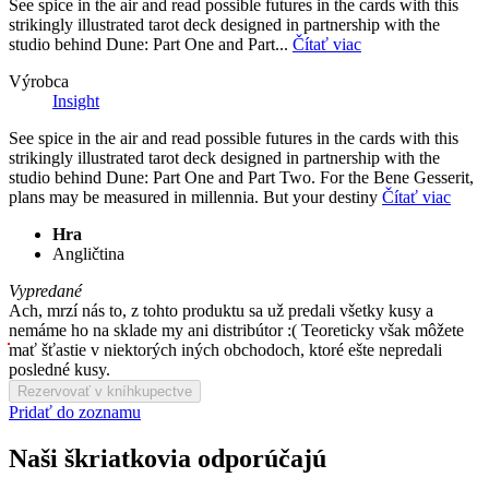
See spice in the air and read possible futures in the cards with this
strikingly illustrated tarot deck designed in partnership with the
studio behind Dune: Part One and Part...
Čítať viac
Výrobca
Insight
See spice in the air and read possible futures in the cards with this
strikingly illustrated tarot deck designed in partnership with the
studio behind Dune: Part One and Part Two. For the Bene Gesserit,
plans may be measured in millennia. But your destiny
Čítať viac
Hra
Angličtina
Vypredané
Ach, mrzí nás to, z tohto produktu sa už predali všetky kusy a
nemáme ho na sklade my ani distribútor :( Teoreticky však môžete
mať šťastie v niektorých iných obchodoch, ktoré ešte nepredali
posledné kusy.
Rezervovať v kníhkupectve
Pridať do zoznamu
Naši škriatkovia odporúčajú