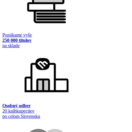
Ponúkame vyše
250 000 titulov
na sklade
Osobný odber
20 kníhkupectiev
po celom Slovensku