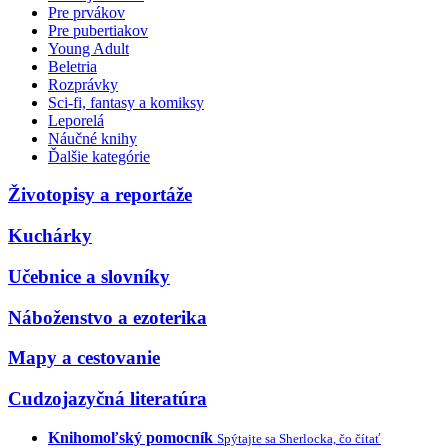
Pre prvákov
Pre pubertiakov
Young Adult
Beletria
Rozprávky
Sci-fi, fantasy a komiksy
Leporelá
Náučné knihy
Ďalšie kategórie
Životopisy a reportáže
Kuchárky
Učebnice a slovníky
Náboženstvo a ezoterika
Mapy a cestovanie
Cudzojazyčná literatúra
Knihomoľský pomocník
Spýtajte sa Sherlocka, čo čítať