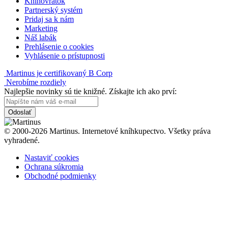
Knihovrátok
Partnerský systém
Pridaj sa k nám
Marketing
Náš labák
Prehlásenie o cookies
Vyhlásenie o prístupnosti
Martinus je certifikovaný B Corp
Nerobíme rozdiely
Najlepšie novinky sú tie knižné. Získajte ich ako prví:
Odoslať
© 2000-2026 Martinus. Internetové kníhkupectvo. Všetky práva
vyhradené.
Nastaviť cookies
Ochrana súkromia
Obchodné podmienky