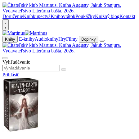
Doručenie
Kníhkupectvá
Knihovrátok
Poukážky
Knižný blog
Kontakt
E-knihy
Audioknihy
Hry
Filmy
Knihy
Doplnky
Vyhľadávanie
Prihlásiť