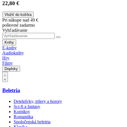
22,80 €
Vložiť do košíka
Pri nákupe nad 49 €
poštovné zadarmo
Vyhľadávanie
Knihy
E-knihy
Audioknihy
Hry
Filmy
Doplnky
Beletria
Detektívky, trilery a horory
Sci-fi a fantasy
Komiksy
Romantika
Spoločenská beletria
Klasika