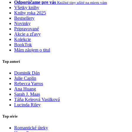
Odporúčame pre vás
Knižné tipy ušité na mieru vám
Všetky knihy
Knihy roka 2025
Bestsellery
Novinky
Pripravované
Akcie a zľavy
Kolekcie
BookTok
Mám záujem o titul
Top autori
Dominik Dán
Julie Caplin
Rebecca Yarros
Ana Huang
Sarah J. Maas
Táňa Keleová Vasilková
Lucinda Riley
Top série
Romantické úteky