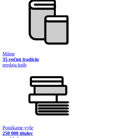
Máme
35-ročnú tradíciu
predaja kníh
Ponúkame vyše
250 000 titulov