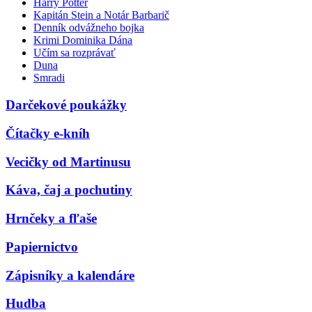
Harry Potter
Kapitán Stein a Notár Barbarič
Denník odvážneho bojka
Krimi Dominika Dána
Učím sa rozprávať
Duna
Smradi
Darčekové poukážky
Čítačky e-kníh
Vecičky od Martinusu
Káva, čaj a pochutiny
Hrnčeky a fľaše
Papiernictvo
Zápisníky a kalendáre
Hudba