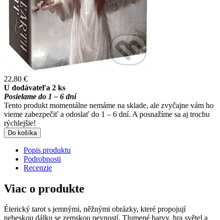
22,80 €
U dodávateľa 2 ks
Posielame do 1 – 6 dní
Tento produkt momentálne nemáme na sklade, ale zvyčajne vám ho
vieme zabezpečiť a odoslať do 1 – 6 dní. A posnažíme sa aj trochu
rýchlejšie!
Do košíka
Popis produktu
Podrobnosti
Recenzie
Viac o produkte
Éterický tarot s jemnými, něžnými obrázky, které propojují
nebeskou dálku se zemskou pevností. Tlumené barvy, hra světel a