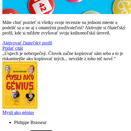
Máte chuť pozrieť si všetky svoje recenzie na jednom mieste a
podeliť sa o ne aj s ostatnými používateľmi? Aktivujte si čítateľský
profil, kde si môžete zvyšovať svoju knihomoľskú úroveň.
Aktivovať čitateľský profil
Pridať citát
Úspech je nebezpečný. Človek začne kopírovať sám seba a to je
riskantnejšie ako kopírovať iných... nevzíde z toho nič nové.
Mysli ako génius
Philippe Brasseur