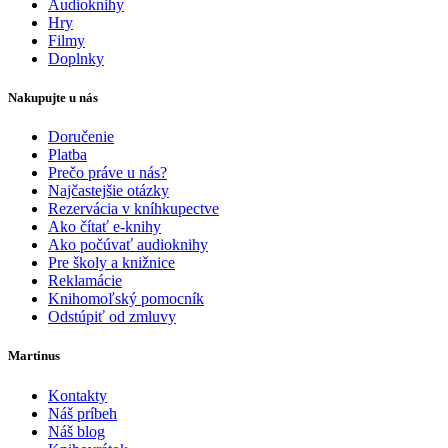
Audioknihy
Hry
Filmy
Doplnky
Nakupujte u nás
Doručenie
Platba
Prečo práve u nás?
Najčastejšie otázky
Rezervácia v kníhkupectve
Ako čítať e-knihy
Ako počúvať audioknihy
Pre školy a knižnice
Reklamácie
Knihomoľský pomocník
Odstúpiť od zmluvy
Martinus
Kontakty
Náš príbeh
Náš blog