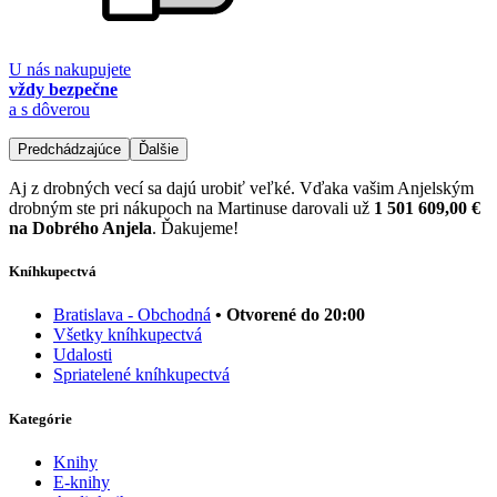
U nás nakupujete
vždy bezpečne
a s dôverou
Predchádzajúce
Ďalšie
Aj z drobných vecí sa dajú urobiť veľké. Vďaka vašim Anjelským
drobným ste pri nákupoch na Martinuse darovali už
1 501 609,00 €
na Dobrého Anjela
. Ďakujeme!
Kníhkupectvá
Bratislava - Obchodná
• Otvorené do 20:00
Všetky kníhkupectvá
Udalosti
Spriatelené kníhkupectvá
Kategórie
Knihy
E-knihy