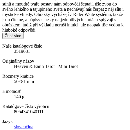
stínů a moudré tváře postav nám odpovědi šeptají, tiše zvou do
svého lehkého a tajuplného světa a nechávají nás čerpat z něj sílu i
mystické vhledy. Obrázky vycházejí z Rider Waite systému, takže
jsou čitelné, a nápisy s hesly na jednotlivých kartách splývají s
obrázkem, tudíž při výkladu neruší intuici, ale naopak tiše vedou k
hluboké odpovědi.
Čítať viac
Naše katalógové číslo
3519631
Originálny názov
Heaven & Earth Tarot - Mini Tarot
Rozmery krabice
50×81 mm
Hmotnosť
146 g
Katalógové číslo výrobcu
8054341040111
Jazyk
slovenčina