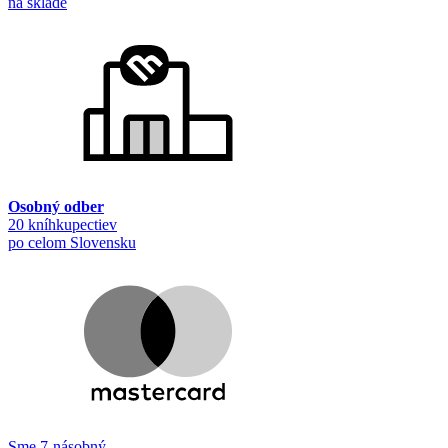
na sklade
Osobný odber
20 kníhkupectiev
po celom Slovensku
Sme 7-násobný