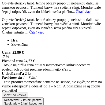
Objevte éterický tarot. Jemné obrazy propojují nebeskou dálku se
zemskou pevností. Tlumené barvy, hra světel a stínů. Moudré tváře
šeptají odpovědi, zvou do lehkého světa plného...
Čítať viac
Objevte éterický tarot. Jemné obrazy propojují nebeskou dálku se
zemskou pevností. Tlumené barvy, hra světel a stínů. Moudré tváře
šeptají odpovědi, zvou do lehkého světa plného síly a vhledů.
Čitelné, intuitivní.
Čítať viac
Hra
Slovenčina
Cena:
22,80 €
-7 %
Pôvodná cena
24,53 €
Toto je najnižšia cena titulu v internetovom kníhkupectve za
posledných 30 dní pred zavedením tejto zľavy.
U dodávateľa 2 ks
Posielame do 1 – 6 dní
Tento produkt momentálne nemáme na sklade, ale zvyčajne vám ho
vieme zabezpečiť a odoslať do 1 – 6 dní. A posnažíme sa aj trochu
rýchlejšie!
Vložiť do košíka
Rezervovať v kníhkupectve
Na sklade v 1 kníhkupectve