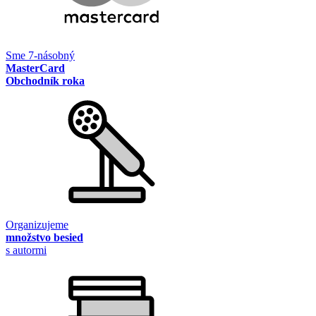
Sme 7-násobný
MasterCard
Obchodník roka
Organizujeme
množstvo besied
s autormi