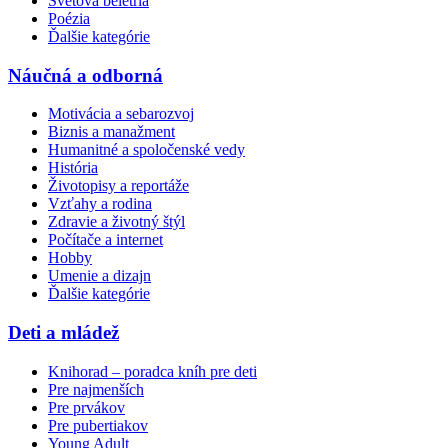
Svetová beletria
Poézia
Ďalšie kategórie
Náučná a odborná
Motivácia a sebarozvoj
Biznis a manažment
Humanitné a spoločenské vedy
História
Životopisy a reportáže
Vzťahy a rodina
Zdravie a životný štýl
Počítače a internet
Hobby
Umenie a dizajn
Ďalšie kategórie
Deti a mládež
Knihorad – poradca kníh pre deti
Pre najmenších
Pre prvákov
Pre pubertiakov
Young Adult