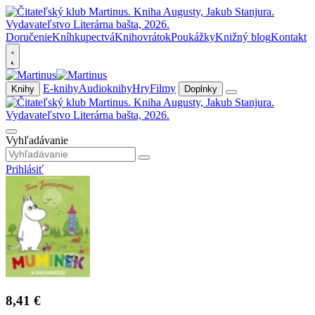
Doručenie
Kníhkupectvá
Knihovrátok
Poukážky
Knižný blog
Kontakt
E-knihy
Audioknihy
Hry
Filmy
Knihy
Doplnky
Vyhľadávanie
Prihlásiť
8,41 €