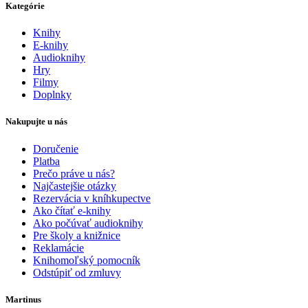
Kategórie
Knihy
E-knihy
Audioknihy
Hry
Filmy
Doplnky
Nakupujte u nás
Doručenie
Platba
Prečo práve u nás?
Najčastejšie otázky
Rezervácia v kníhkupectve
Ako čítať e-knihy
Ako počúvať audioknihy
Pre školy a knižnice
Reklamácie
Knihomoľský pomocník
Odstúpiť od zmluvy
Martinus