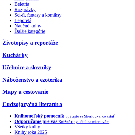
Beletria
Rozprávky
Sci-fi, fantasy a komiksy
Leporelá
Náučné knihy
Ďalšie kategórie
Životopisy a reportáže
Kuchárky
Učebnice a slovníky
Náboženstvo a ezoterika
Mapy a cestovanie
Cudzojazyčná literatúra
Knihomoľský pomocník
Spýtajte sa Sherlocka, čo čítať
Odporúčame pre vás
Knižné tipy ušité na mieru vám
Všetky knihy
Knihy roka 2025