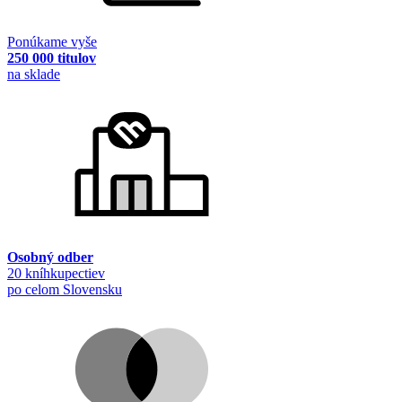
Ponúkame vyše
250 000 titulov
na sklade
Osobný odber
20 kníhkupectiev
po celom Slovensku