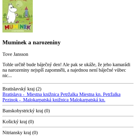
Muminek a narozeniny
Tove Jansson
Tohle určitě bude báječný den! Ale pak se ukáže, že jeho kamarádi
na narozeniny nejspíš zapomněli, a najednou není báječné vůbec
nic...
Bratislavský kraj (2)
Bratislava -
Miestna knižnica Petržalka
Miestna kn. Petržalka
Pezinok -
Malokarpatská knižnica
Malokarpatská kn.
Banskobystrický kraj (0)
Košický kraj (0)
Nitriansky kraj (0)