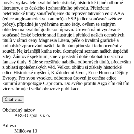
pověst vydavatele kvalitní beletristické, historické i jiné odborné
literatury, a to českého i zahraničního původu. Přeložené
beletristické tituly soustřeďujeme do reprezentativních edic AAA
(edice anglo-amerických autorů) a SSP (edice současné světové
prózy), případně je vydáváme mimo řady, ovšem se stejným
ohledem na kvalitní grafickou úpravu. Úroveň námi vydávané
současné české beletrie snad ilustruje i přehled našich oceněných
titulů v rámci ceny Magnesia Litera, péče o kvalitní grafické a
knihařské zpracování našich knih nám přinesla i řadu ocenění v
soutěži Nejkrásnější kniha roku (kompletní seznam našich úspěchů
zde). Žánrové spektrum jsme v poslední době obohatili o sci-fi a
fantasy tituly. Stále se rozšiřuje nabídka odborných titulů, především
z oblasti společenských věd. Velkou oblibu si získaly historické
edice Historické myšlení, Každodenní život , Ecce Homo a Dějiny
Evropy. Pro svou vysokou odbornou úroveň je ceněna edice
kulturní antropologie Capricorn. Do svého profilu Argo čím dál tím
více zahrnuje i velké obrazové publikace.
Čítať viac
Obchodný názov
ARGO spol. s r. o.
Adresa
Milíčova 13