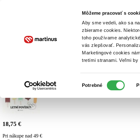
Doručenie
Kníhkupectvá
Knihovrátok
Poukážky
Knižný blog
Kontakt
Môžeme pracovať s cooki
Aby sme vedeli, ako sa na 
zbierame cookies. Niektor
E-knihy
Audioknihy
Hry
Filmy
Knihy
Doplnky
toho používame analytické
vás zlepšovať. Personaliz
Vyhľadávanie
Marketingové cookies nám 
tretími stranami. Veľmi b
Prihlásiť
Výber
Potrebné
P
súhlasu
18,75 €
Pri nákupe nad 49 €