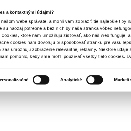
es a kontaktnými údajmi?
našom webe správate, a mohli vám zobraziť tie najlepšie tipy n
é sú naozaj potrebné a bez nich by naša stránka vôbec nefung
 cookies, ktoré nám umožňujú zisťovať, ako náš web funguje, a 
ačné cookies nám dovoľujú prispôsobovať stránku pre vašu lepši
zas umožňujú zobrazenie relevantnej reklamy. Niektoré údaje z
y nám pomohlo, keby sme mohli používať všetky tieto cookies. 
ersonalizačné
Analytické
Marketi