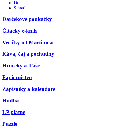
Duna
Smradi
Darčekové poukážky
Čítačky e-kníh
Vecičky od Martinusu
Káva, čaj a pochutiny
Hrnčeky a fľaše
Papiernictvo
Zápisníky a kalendáre
Hudba
LP platne
Puzzle