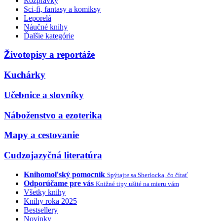
Rozprávky
Sci-fi, fantasy a komiksy
Leporelá
Náučné knihy
Ďalšie kategórie
Životopisy a reportáže
Kuchárky
Učebnice a slovníky
Náboženstvo a ezoterika
Mapy a cestovanie
Cudzojazyčná literatúra
Knihomoľský pomocník
Spýtajte sa Sherlocka, čo čítať
Odporúčame pre vás
Knižné tipy ušité na mieru vám
Všetky knihy
Knihy roka 2025
Bestsellery
Novinky