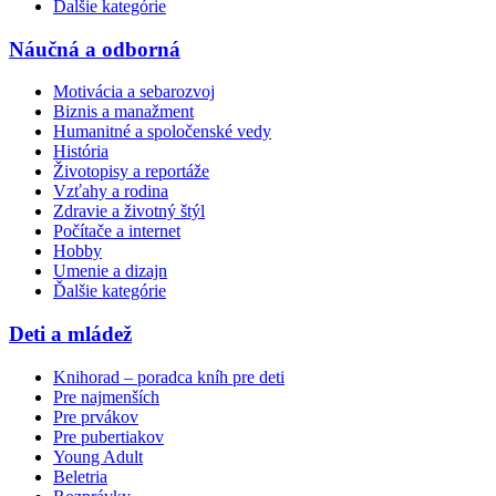
Ďalšie kategórie
Náučná a odborná
Motivácia a sebarozvoj
Biznis a manažment
Humanitné a spoločenské vedy
História
Životopisy a reportáže
Vzťahy a rodina
Zdravie a životný štýl
Počítače a internet
Hobby
Umenie a dizajn
Ďalšie kategórie
Deti a mládež
Knihorad – poradca kníh pre deti
Pre najmenších
Pre prvákov
Pre pubertiakov
Young Adult
Beletria