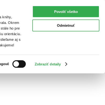
Povoliť všetko
a knihy,
ovala. Okrem
Odmietnuť
stále ho pre
u orientáciu.
dieľame aj s
Ďakujeme!
ngové
Zobraziť detaily