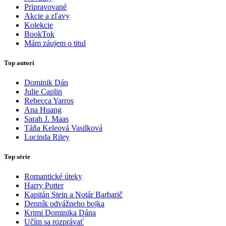
Pripravované
Akcie a zľavy
Kolekcie
BookTok
Mám záujem o titul
Top autori
Dominik Dán
Julie Caplin
Rebecca Yarros
Ana Huang
Sarah J. Maas
Táňa Keleová Vasilková
Lucinda Riley
Top série
Romantické úteky
Harry Potter
Kapitán Stein a Notár Barbarič
Denník odvážneho bojka
Krimi Dominika Dána
Učím sa rozprávať