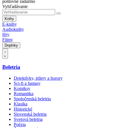
poštovné zadarmo
Vyhľadávanie
Knihy
E-knihy
Audioknihy
Hry
Filmy
Doplnky
Beletria
Detektívky, trilery a horory
Sci-fi a fantasy
Komiksy
Romantika
Spoločenská beletria
Klasika
Historické
Slovenská beletria
Svetová beletria
Poézia