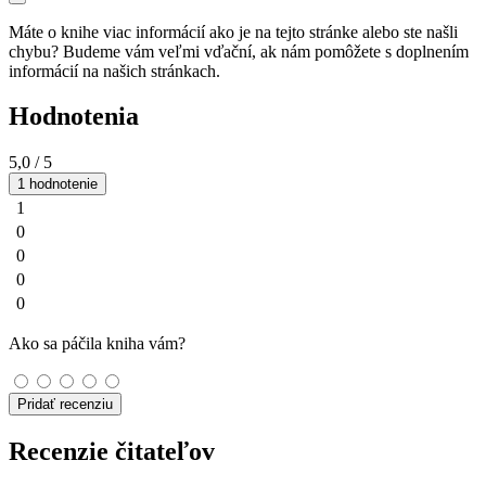
Máte o knihe viac informácií ako je na tejto stránke alebo ste našli
chybu? Budeme vám veľmi vďační, ak nám pomôžete s doplnením
informácií na našich stránkach.
Hodnotenia
5,0
/ 5
1 hodnotenie
1
0
0
0
0
Ako sa páčila kniha vám?
Pridať recenziu
Recenzie čitateľov