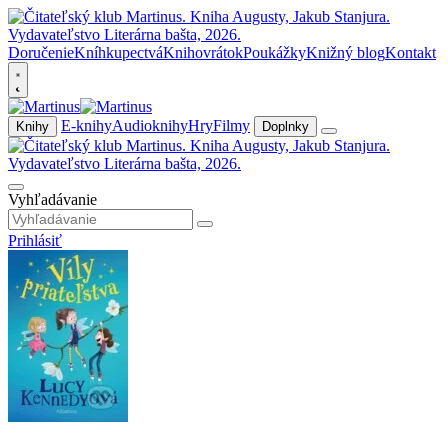
Doručenie
Kníhkupectvá
Knihovrátok
Poukážky
Knižný blog
Kontakt
E-knihy
Audioknihy
Hry
Filmy
Knihy
Doplnky
Vyhľadávanie
Prihlásiť