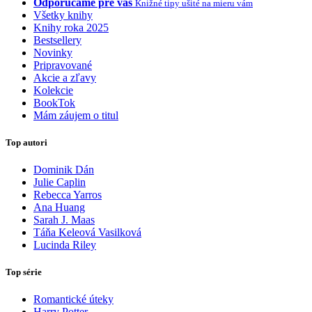
Odporúčame pre vás
Knižné tipy ušité na mieru vám
Všetky knihy
Knihy roka 2025
Bestsellery
Novinky
Pripravované
Akcie a zľavy
Kolekcie
BookTok
Mám záujem o titul
Top autori
Dominik Dán
Julie Caplin
Rebecca Yarros
Ana Huang
Sarah J. Maas
Táňa Keleová Vasilková
Lucinda Riley
Top série
Romantické úteky
Harry Potter