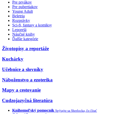
Pre prvákov
Pre pubertiakov
Young Adult
Beletria
Rozprávky
Sci-fi, fantasy a komiksy
Leporelá
Náučné knihy
Ďalšie kategórie
Životopisy a reportáže
Kuchárky
Učebnice a slovníky
Náboženstvo a ezoterika
Mapy a cestovanie
Cudzojazyčná literatúra
Knihomoľský pomocník
Spýtajte sa Sherlocka, čo čítať