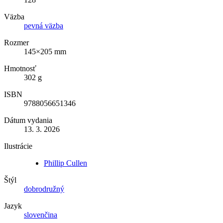
Väzba
pevná väzba
Rozmer
145×205 mm
Hmotnosť
302 g
ISBN
9788056651346
Dátum vydania
13. 3. 2026
Ilustrácie
Phillip Cullen
Štýl
dobrodružný
Jazyk
slovenčina