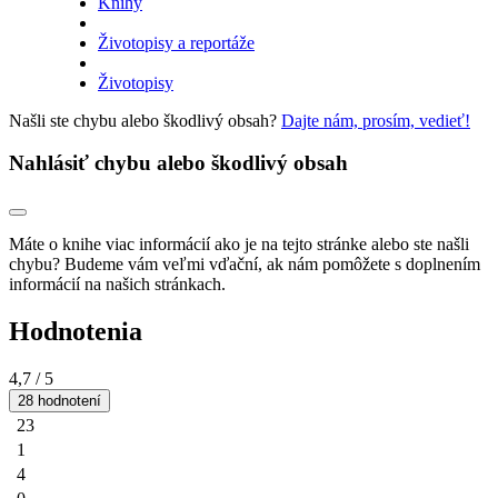
Knihy
Životopisy a reportáže
Životopisy
Našli ste chybu alebo škodlivý obsah?
Dajte nám, prosím, vedieť!
Nahlásiť chybu alebo škodlivý obsah
Máte o knihe viac informácií ako je na tejto stránke alebo ste našli
chybu? Budeme vám veľmi vďační, ak nám pomôžete s doplnením
informácií na našich stránkach.
Hodnotenia
4,7
/ 5
28 hodnotení
23
1
4