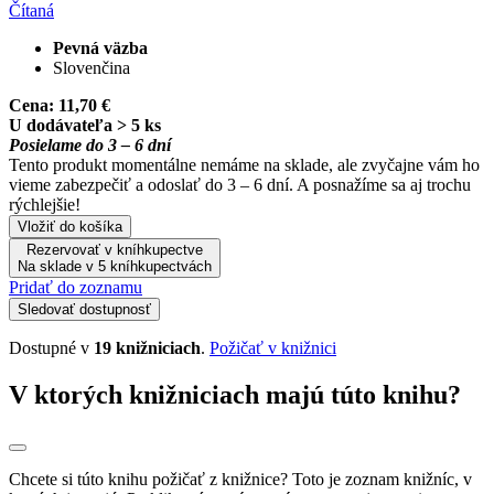
Čítaná
Pevná väzba
Slovenčina
Cena:
11,70 €
U dodávateľa > 5 ks
Posielame do 3 – 6 dní
Tento produkt momentálne nemáme na sklade, ale zvyčajne vám ho
vieme zabezpečiť a odoslať do 3 – 6 dní. A posnažíme sa aj trochu
rýchlejšie!
Vložiť do košíka
Rezervovať v kníhkupectve
Na sklade v 5 kníhkupectvách
Pridať do zoznamu
Sledovať dostupnosť
Dostupné v
19 knižniciach
.
Požičať v knižnici
V ktorých knižniciach majú túto knihu?
Chcete si túto knihu požičať z knižnice? Toto je zoznam knižníc, v