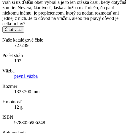
vrah si už ďalšiu obeť vybral a je to len otázka času, kedy dotyčná
zomrie. Nevera, žiarlivosť, láska a túžba mať niečo, čo patrí
niekomu inému, je prepletencom, ktorý sa nedarí rozmotať ani
jednej z nich. Je to dôvod na vraždu, alebo ten pravý dôvod je
celkom iný?
Čítať viac
Naše katalógové číslo
727239
Počet strán
192
Väzba
pevná väzba
Rozmer
132×200 mm
Hmotnosť
12 g
ISBN
9788056906248
Rok vydania