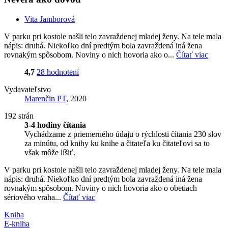
Vita Jamborová
V parku pri kostole našli telo zavraždenej mladej ženy. Na tele mala
nápis: druhá. Niekoľko dní predtým bola zavraždená iná žena
rovnakým spôsobom. Noviny o nich hovoria ako o...
Čítať viac
4,7
28 hodnotení
Vydavateľstvo
Marenčin PT
, 2020
192 strán
3-4 hodiny čítania
Vychádzame z priemerného údaju o rýchlosti čítania 230 slov
za minútu, od knihy ku knihe a čitateľa ku čitateľovi sa to
však môže líšiť.
V parku pri kostole našli telo zavraždenej mladej ženy. Na tele mala
nápis: druhá. Niekoľko dní predtým bola zavraždená iná žena
rovnakým spôsobom. Noviny o nich hovoria ako o obetiach
sériového vraha...
Čítať viac
Kniha
E-kniha