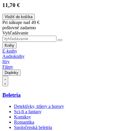
11,70 €
Vložiť do košíka
Pri nákupe nad 49 €
poštovné zadarmo
Vyhľadávanie
Knihy
E-knihy
Audioknihy
Hry
Filmy
Doplnky
Beletria
Detektívky, trilery a horory
Sci-fi a fantasy
Komiksy
Romantika
Spoločenská beletria