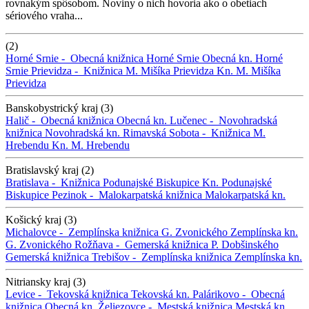
rovnakým spôsobom. Noviny o nich hovoria ako o obetiach
sériového vraha...
(2)
Horné Srnie -
Obecná knižnica Horné Srnie
Obecná kn. Horné
Srnie
Prievidza -
Knižnica M. Mišíka Prievidza
Kn. M. Mišíka
Prievidza
Banskobystrický kraj (3)
Halič -
Obecná knižnica
Obecná kn.
Lučenec -
Novohradská
knižnica
Novohradská kn.
Rimavská Sobota -
Knižnica M.
Hrebendu
Kn. M. Hrebendu
Bratislavský kraj (2)
Bratislava -
Knižnica Podunajské Biskupice
Kn. Podunajské
Biskupice
Pezinok -
Malokarpatská knižnica
Malokarpatská kn.
Košický kraj (3)
Michalovce -
Zemplínska knižnica G. Zvonického
Zemplínska kn.
G. Zvonického
Rožňava -
Gemerská knižnica P. Dobšinského
Gemerská knižnica
Trebišov -
Zemplínska knižnica
Zemplínska kn.
Nitriansky kraj (3)
Levice -
Tekovská knižnica
Tekovská kn.
Palárikovo -
Obecná
knižnica
Obecná kn.
Želiezovce -
Mestská knižnica
Mestská kn.