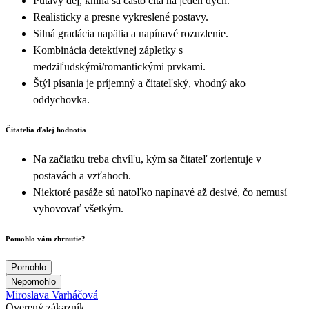
Pútavý dej, kniha sa často číta na jeden dych.
Realisticky a presne vykreslené postavy.
Silná gradácia napätia a napínavé rozuzlenie.
Kombinácia detektívnej zápletky s
medziľudskými/romantickými prvkami.
Štýl písania je príjemný a čitateľský, vhodný ako
oddychovka.
Čitatelia ďalej hodnotia
Na začiatku treba chvíľu, kým sa čitateľ zorientuje v
postavách a vzťahoch.
Niektoré pasáže sú natoľko napínavé až desivé, čo nemusí
vyhovovať všetkým.
Pomohlo vám zhrnutie?
Pomohlo
Nepomohlo
Miroslava Varháčová
Overený zákazník