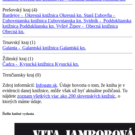
Prešovský kraj (4)
Bardejov -
Okresná knižnica
Okresná kn.
Stará Ľubovňa -
Ľubovnianska knižnica
Ľubovnianska kn.
Svidník -
Podduklianska
knižnica
Podduklianska kn.
Vyšný Žipov -
Obecná knižnica
Obecná kn.
Trnavský kraj (1)
Galanta -
Galantská knižnica
Galantská kn.
Žilinský kraj (1)
Čadca -
Kysucká knižnica
Kysucká kn.
Trenčiansky kraj (0)
Zdroj informácií:
Infogate.sk
. Údaje hovoria o tom, že kniha je v
evidencii danej knižnice, môže však už byť aktuálne požičaná. Tu
nájdete
zoznam všetkých viac ako 200 slovenských knižníc
, o
ktorých máme údaje.
Ďalšie knižné vydania