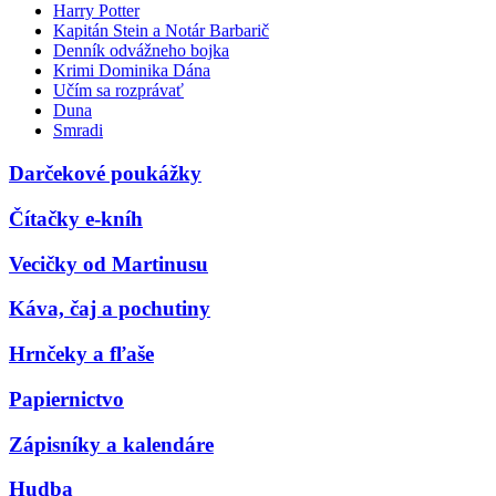
Harry Potter
Kapitán Stein a Notár Barbarič
Denník odvážneho bojka
Krimi Dominika Dána
Učím sa rozprávať
Duna
Smradi
Darčekové poukážky
Čítačky e-kníh
Vecičky od Martinusu
Káva, čaj a pochutiny
Hrnčeky a fľaše
Papiernictvo
Zápisníky a kalendáre
Hudba