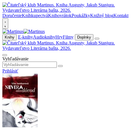
Doručenie
Kníhkupectvá
Knihovrátok
Poukážky
Knižný blog
Kontakt
E-knihy
Audioknihy
Hry
Filmy
Knihy
Doplnky
Vyhľadávanie
Prihlásiť