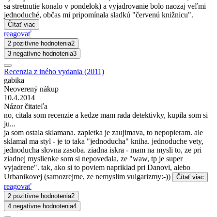
sa stretnutie konalo v pondelok) a vyjadrovanie bolo naozaj veľmi
jednoduché, občas mi pripomínala sladkú "červenú knižnicu".
Čítať viac
reagovať
2 pozitívne hodnotenia
2
3 negatívne hodnotenia
3
Recenzia z iného vydania (2011)
gabika
Neoverený nákup
10.4.2014
Názor čitateľa
no, citala som recenzie a kedze mam rada detektivky, kupila som si
ju...
ja som ostala sklamana. zapletka je zaujimava, to nepopieram. ale
sklamal ma styl - je to taka "jednoducha" kniha. jednoduche vety,
jednoducha slovna zasoba. ziadna iskra - mam na mysli to, ze pri
ziadnej myslienke som si nepovedala, ze "waw, tp je super
vyjadrene". tak, ako si to poviem napriklad pri Danovi, alebo
Urbanikovej (samozrejme, ze nemyslim vulgarizmy:-))
Čítať viac
reagovať
2 pozitívne hodnotenia
2
4 negatívne hodnotenia
4