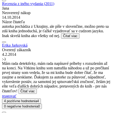
Recenzia z iného vydania (2011)
Jana
Neoverený nákup
14.10.2014
Názor čitateľa
autorka pochádza z Ukrajiny, ale píše v slovenčine, možno preto sa
zdá kniha jednoduchá, je ťažké vyjadrovať sa v cudzom jazyku.
Inak skvelá kniha ako všetky od nej.
Čítať viac
Erika Jarkovská
Overený zákazník
4.2.2014
:-)
Mám rada detektívky, mám rada napínavé príbehy s rozuzlením až
na konci. Na Vitkinu knihu som natrafila náhodou a už po prečítaní
prvej strany som vedela, že sa mi kniha bude dobre čítať, že ma
zaujme a nesklame. Ďakujem za autorke za pútavosť, nápaditosť,
vykreslenie postáv, za samotnú jej spisovateľskú zručnosť, želám jej
ešte veľa ďalších dobrých nápadov, pretavených do kníh - pre nás
čitateľov!
Čítať viac
reagovať
4 pozitívne hodnotenia
4
0 negatívne hodnotenia
0