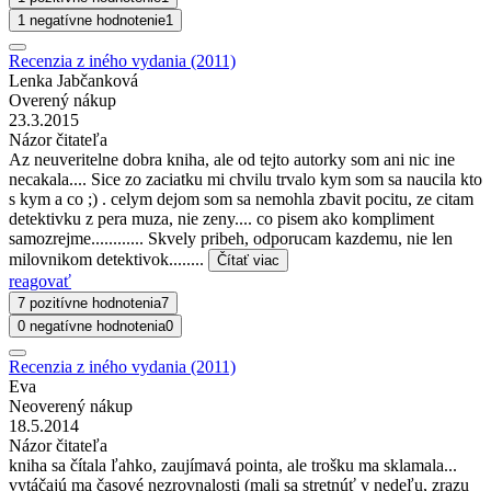
1 negatívne hodnotenie
1
Recenzia z iného vydania (2011)
Lenka Jabčanková
Overený nákup
23.3.2015
Názor čitateľa
Az neuveritelne dobra kniha, ale od tejto autorky som ani nic ine
necakala.... Sice zo zaciatku mi chvilu trvalo kym som sa naucila kto
s kym a co ;) . celym dejom som sa nemohla zbavit pocitu, ze citam
detektivku z pera muza, nie zeny.... co pisem ako kompliment
samozrejme............ Skvely pribeh, odporucam kazdemu, nie len
milovnikom detektivok........
Čítať viac
reagovať
7 pozitívne hodnotenia
7
0 negatívne hodnotenia
0
Recenzia z iného vydania (2011)
Eva
Neoverený nákup
18.5.2014
Názor čitateľa
kniha sa čítala ľahko, zaujímavá pointa, ale trošku ma sklamala...
vytáčajú ma časové nezrovnalosti (mali sa stretnúť v nedeľu, zrazu