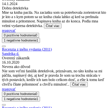
14.1.2024
Dobra detektivka
Mne sa kniha pacila. Na zaciatku som sa potrebovala zorientovat kto
je kto a s kym potom sa uz kniha citala lahko aj ked sa prelinala
minulost a pritomnost. Napinava kniha az do konca. Podla mna
velmi vydarena detektivka.
Čítať viac
reagovať
0 pozitívne hodnotenia
0
1 negatívne hodnotenie
1
Recenzia z iného vydania (2011)
Sandrika d.
Overený zákazník
16.10.2020
Nevera ako dôvod
Nie som veľmi fanúšik detektívok, priznávam, no táto kniha sa mi
páčila, napínavý dej, aj keď je pravda že som sa trochu strácala v
tých postavách, kedže ich tam bolo celkom dosť, a ešte k tomu keď
chvíľu čítate prítomnosť a chvíľu minulosť..
Čítať viac
reagovať
0 pozitívne hodnotenia
0
1 negatívne hodnotenie
1
Recenzia z iného vydania (2011)