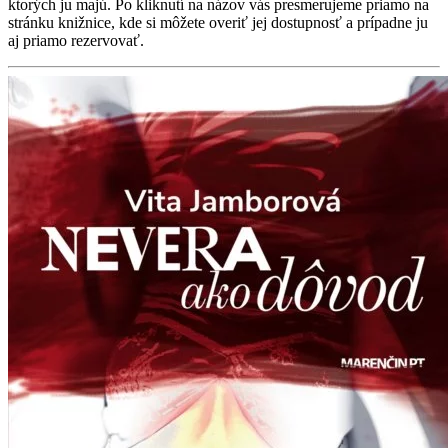
ktorých ju majú. Po kliknutí na názov vás presmerujeme priamo na
stránku knižnice, kde si môžete overiť jej dostupnosť a prípadne ju
aj priamo rezervovať.