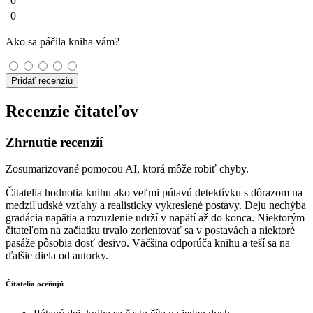
0
0
Ako sa páčila kniha vám?
Pridať recenziu
Recenzie čitateľov
Zhrnutie recenzií
Zosumarizované pomocou AI, ktorá môže robiť chyby.
Čitatelia hodnotia knihu ako veľmi pútavú detektívku s dôrazom na
medziľudské vzťahy a realisticky vykreslené postavy. Deju nechýba
gradácia napätia a rozuzlenie udrží v napätí až do konca. Niektorým
čitateľom na začiatku trvalo zorientovať sa v postavách a niektoré
pasáže pôsobia dosť desivo. Väčšina odporúča knihu a teší sa na
ďalšie diela od autorky.
Čitatelia oceňujú