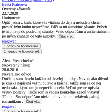
Beata Piaterova
Overený zákazník
22.7.2020
Hodnotenie
Opäť jedna z kníh, ktoré vás vtiahnu do deja a nebudete chcieť
prestať kým knihu neprečítate. Páči sa mi autorkine písanie. Príbeh
je napínavý do poslednej stránky. Vrelo odporúčam a určite siahnem
po iných knihách od tejto autorky.
Čítať viac
reagovať
1 pozitívne hodnotenie
1
1 negatívne hodnotenie
1
Alena Precechtelová
Neoverený nákup
28.6.2016
Nevera ako dôvod
Dočítala som skvelú knižku od skvelej autorky . Nevera ako dôvod
je knižka napísaná veľmi pútavo a krásne , takže som sa od nej
nedostala , kým som ju neprečítala celú. Veľmi presne opísala
všetky postavy , takže som si vedela konkrétne každú vybaviť .
Túto knižku odporúčam nielen milovníkom detektívok , ale aj
romantikom .
Čítať viac
reagovať
1 pozitívne hodnotenie
1