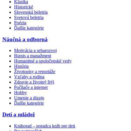
Klasika
Historické
Slovenská beletria
Svetová beletria
Poézia
Ďalšie kategórie
Náučná a odborná
Motivácia a sebarozvoj
Biznis a manažment
Humanitné a spoločenské vedy
História
Životopisy a reportáže
Vzťahy a rodina
Zdravie a životný štýl
Počítače a internet
Hobby
Umenie a dizajn
Ďalšie kategórie
Deti a mládež
Knihorad – poradca kníh pre deti