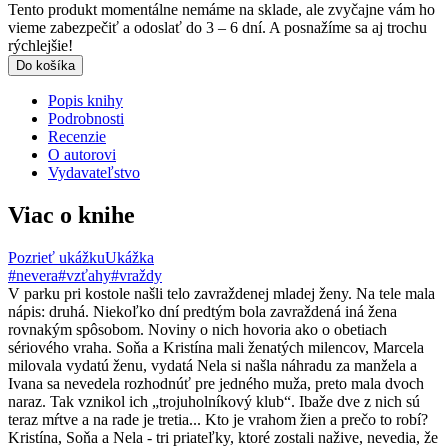
Tento produkt momentálne nemáme na sklade, ale zvyčajne vám ho
vieme zabezpečiť a odoslať do 3 – 6 dní. A posnažíme sa aj trochu
rýchlejšie!
Do košíka
Popis knihy
Podrobnosti
Recenzie
O autorovi
Vydavateľstvo
Viac o knihe
Pozrieť ukážku
Ukážka
#nevera
#vzťahy
#vraždy
V parku pri kostole našli telo zavraždenej mladej ženy. Na tele mala
nápis: druhá. Niekoľko dní predtým bola zavraždená iná žena
rovnakým spôsobom. Noviny o nich hovoria ako o obetiach
sériového vraha. Soňa a Kristína mali ženatých milencov, Marcela
milovala vydatú ženu, vydatá Nela si našla náhradu za manžela a
Ivana sa nevedela rozhodnúť pre jedného muža, preto mala dvoch
naraz. Tak vznikol ich „trojuholníkový klub“. Ibaže dve z nich sú
teraz mŕtve a na rade je tretia... Kto je vrahom žien a prečo to robí?
Kristína, Soňa a Nela - tri priateľky, ktoré zostali nažive, nevedia, že