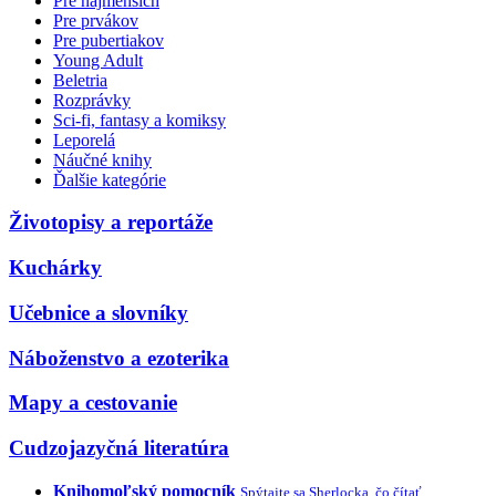
Pre najmenších
Pre prvákov
Pre pubertiakov
Young Adult
Beletria
Rozprávky
Sci-fi, fantasy a komiksy
Leporelá
Náučné knihy
Ďalšie kategórie
Životopisy a reportáže
Kuchárky
Učebnice a slovníky
Náboženstvo a ezoterika
Mapy a cestovanie
Cudzojazyčná literatúra
Knihomoľský pomocník
Spýtajte sa Sherlocka, čo čítať