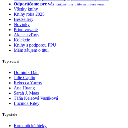
Odporúčame pre vás
Knižné tipy ušité na mieru vám
Všetky knihy
Knihy roka 2025
Bestsellery
Novinky
Pripravované
Akcie a zľavy
Kolekcie
Knihy s podporou FPU
Mám záujem o titul
Top autori
Dominik Dán
Julie Caplin
Rebecca Yarros
Ana Huang
Sarah J. Maas
Táňa Keleová Vasilková
Lucinda Riley
Top série
Romantické úteky