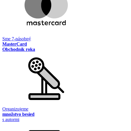
Sme 7-násobný
MasterCard
Obchodník roka
Organizujeme
množstvo besied
s autormi