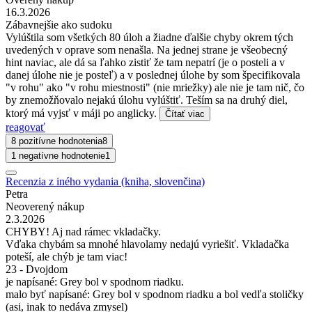
16.3.2026
Zábavnejšie ako sudoku
Vylúštila som všetkých 80 úloh a žiadne ďalšie chyby okrem tých
uvedených v oprave som nenašla. Na jednej strane je všeobecný
hint naviac, ale dá sa ľahko zistiť že tam nepatrí (je o posteli a v
danej úlohe nie je posteľ) a v poslednej úlohe by som špecifikovala
"v rohu" ako "v rohu miestnosti" (nie mriežky) ale nie je tam nič, čo
by znemožňovalo nejakú úlohu vylúštiť. Teším sa na druhý diel,
ktorý má vyjsť v máji po anglicky.
Čítať viac
reagovať
8 pozitívne hodnotenia
8
1 negatívne hodnotenie
1
Recenzia z iného vydania (kniha, slovenčina)
Petra
Neoverený nákup
2.3.2026
CHYBY! Aj nad rámec vkladačky.
Vďaka chybám sa mnohé hlavolamy nedajú vyriešiť. Vkladačka
poteší, ale chýb je tam viac!
23 - Dvojdom
je napísané: Grey bol v spodnom riadku.
malo byť napísané: Grey bol v spodnom riadku a bol vedľa stoličky
(asi, inak to nedáva zmysel)