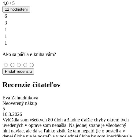
4,0
/ 5
12 hodnotení
6
3
1
1
1
Ako sa páčila e-kniha vám?
Pridať recenziu
Recenzie čitateľov
Eva Zahradníková
Neoverený nákup
5
16.3.2026
Vylúštila som všetkých 80 úloh a žiadne ďalšie chyby okrem tých
uvedených v oprave som nenašla. Na jednej strane je všeobecný
hint naviac, ale dá sa ľahko zistiť že tam nepatrí (je o posteli a v
danej úlohe nie je posteľ) a v poslednej úlohe by som špecifikovala