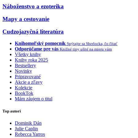
Náboženstvo a ezoterika
Mapy a cestovanie
Cudzojazyčná literatúra
Knihomoľský pomocník
Spýtajte sa Sherlocka, čo čítať
Odporúčame pre vás
Knižné tipy ušité na mieru vám
Všetky knihy
Knihy roka 2025
Bestsellery
Novinky
Pripravované
Akcie a zľavy
Kolekcie
BookTok
Mám záujem o titul
Top autori
Dominik Dán
Julie Caplin
Rebecca Yarros