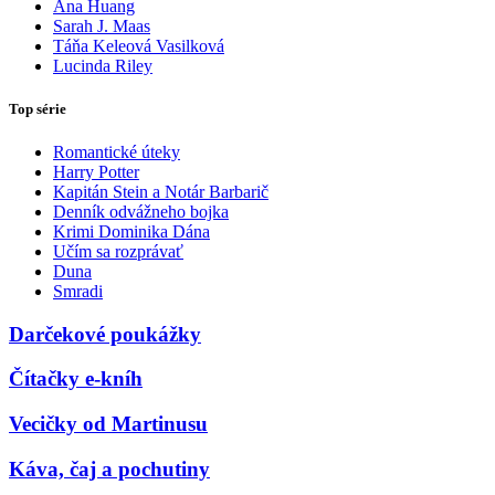
Ana Huang
Sarah J. Maas
Táňa Keleová Vasilková
Lucinda Riley
Top série
Romantické úteky
Harry Potter
Kapitán Stein a Notár Barbarič
Denník odvážneho bojka
Krimi Dominika Dána
Učím sa rozprávať
Duna
Smradi
Darčekové poukážky
Čítačky e-kníh
Vecičky od Martinusu
Káva, čaj a pochutiny