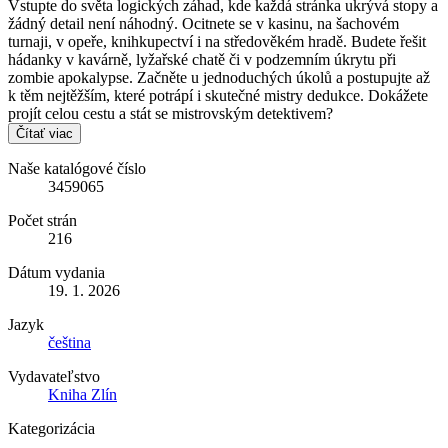
Vstupte do světa logických záhad, kde každá stránka ukrývá stopy a
žádný detail není náhodný. Ocitnete se v kasinu, na šachovém
turnaji, v opeře, knihkupectví i na středověkém hradě. Budete řešit
hádanky v kavárně, lyžařské chatě či v podzemním úkrytu při
zombie apokalypse. Začněte u jednoduchých úkolů a postupujte až
k těm nejtěžším, které potrápí i skutečné mistry dedukce. Dokážete
projít celou cestu a stát se mistrovským detektivem?
Čítať viac
Naše katalógové číslo
3459065
Počet strán
216
Dátum vydania
19. 1. 2026
Jazyk
čeština
Vydavateľstvo
Kniha Zlín
Kategorizácia