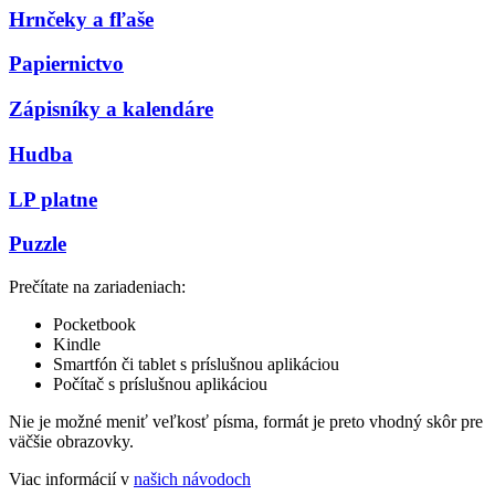
Hrnčeky a fľaše
Papiernictvo
Zápisníky a kalendáre
Hudba
LP platne
Puzzle
Prečítate na zariadeniach:
Pocketbook
Kindle
Smartfón či tablet s príslušnou aplikáciou
Počítač s príslušnou aplikáciou
Nie je možné meniť veľkosť písma, formát je preto vhodný skôr pre
väčšie obrazovky.
Viac informácií v
našich návodoch