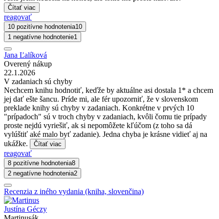
Čítať viac
reagovať
10 pozitívne hodnotenia
10
1 negatívne hodnotenie
1
Jana Ľalíková
Overený nákup
22.1.2026
V zadaniach sú chyby
Nechcem knihu hodnotiť, keďže by aktuálne asi dostala 1* a chcem
jej dať ešte šancu. Príde mi, ale fér upozorniť, že v slovenskom
preklade knihy sú chyby v zadaniach. Konkrétne v prvých 10
"prípadoch" sú v troch chyby v zadaniach, kvôli čomu tie prípady
proste nejdú vyriešiť, ak si nepomôžete kľúčom (z toho sa dá
vylúštiť aké malo byť zadanie). Jedna chyba je krásne vidieť aj na
ukážke.
Čítať viac
reagovať
8 pozitívne hodnotenia
8
2 negatívne hodnotenia
2
Recenzia z iného vydania (kniha, slovenčina)
Justína Géczy
Martinusák