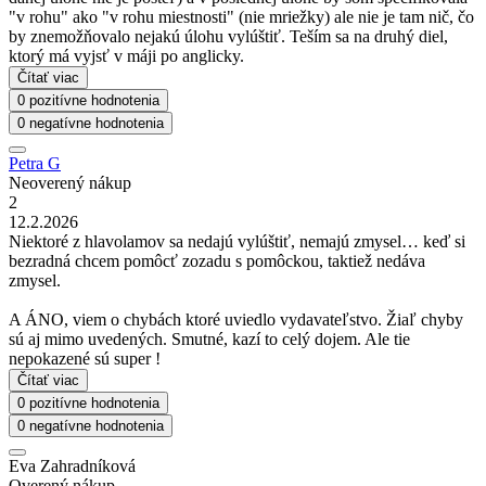
"v rohu" ako "v rohu miestnosti" (nie mriežky) ale nie je tam nič, čo
by znemožňovalo nejakú úlohu vylúštiť. Teším sa na druhý diel,
ktorý má vyjsť v máji po anglicky.
Čítať viac
0 pozitívne hodnotenia
0 negatívne hodnotenia
Petra G
Neoverený nákup
2
12.2.2026
Niektoré z hlavolamov sa nedajú vylúštiť, nemajú zmysel… keď si
bezradná chcem pomôcť zozadu s pomôckou, taktiež nedáva
zmysel.
A ÁNO, viem o chybách ktoré uviedlo vydavateľstvo. Žiaľ chyby
sú aj mimo uvedených. Smutné, kazí to celý dojem. Ale tie
nepokazené sú super !
Čítať viac
0 pozitívne hodnotenia
0 negatívne hodnotenia
Eva Zahradníková
Overený nákup