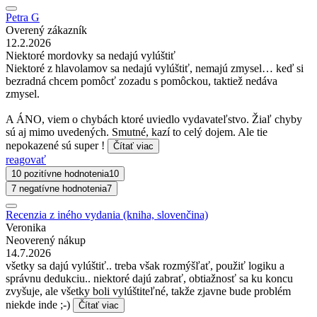
Petra G
Overený zákazník
12.2.2026
Niektoré mordovky sa nedajú vylúštiť
Niektoré z hlavolamov sa nedajú vylúštiť, nemajú zmysel… keď si
bezradná chcem pomôcť zozadu s pomôckou, taktiež nedáva
zmysel.
A ÁNO, viem o chybách ktoré uviedlo vydavateľstvo. Žiaľ chyby
sú aj mimo uvedených. Smutné, kazí to celý dojem. Ale tie
nepokazené sú super !
Čítať viac
reagovať
10 pozitívne hodnotenia
10
7 negatívne hodnotenia
7
Recenzia z iného vydania (kniha, slovenčina)
Veronika
Neoverený nákup
14.7.2026
všetky sa dajú vylúštiť.. treba však rozmýšľať, použiť logiku a
správnu dedukciu.. niektoré dajú zabrať, obtiažnosť sa ku koncu
zvyšuje, ale všetky boli vylúštiteľné, takže zjavne bude problém
niekde inde ;-)
Čítať viac