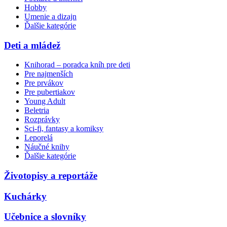
Hobby
Umenie a dizajn
Ďalšie kategórie
Deti a mládež
Knihorad – poradca kníh pre deti
Pre najmenších
Pre prvákov
Pre pubertiakov
Young Adult
Beletria
Rozprávky
Sci-fi, fantasy a komiksy
Leporelá
Náučné knihy
Ďalšie kategórie
Životopisy a reportáže
Kuchárky
Učebnice a slovníky