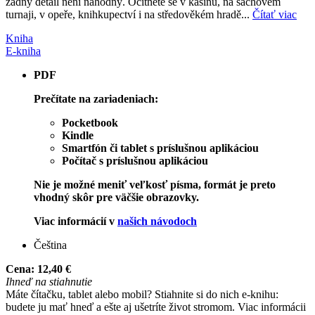
žádný detail není náhodný. Ocitnete se v kasinu, na šachovém
turnaji, v opeře, knihkupectví i na středověkém hradě...
Čítať viac
Kniha
E-kniha
PDF
Prečítate na zariadeniach:
Pocketbook
Kindle
Smartfón či tablet s príslušnou aplikáciou
Počítač s príslušnou aplikáciou
Nie je možné meniť veľkosť písma, formát je preto
vhodný skôr pre väčšie obrazovky.
Viac informácií v
našich návodoch
Čeština
Cena:
12,40 €
Ihneď na stiahnutie
Máte čítačku, tablet alebo mobil? Stiahnite si do nich e-knihu:
budete ju mať hneď a ešte aj ušetríte život stromom. Viac informácii