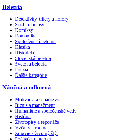
Beletria
Detektívky, trilery a horory
Sci-fi a fantasy
Komiksy
Romantika
Spoločenská beletria
Klasika
Historické
Slovenská beletria
Svetová beletria
Poézia
Ďalšie kategórie
Náučná a odborná
Motivácia a sebarozvoj
Biznis a manažment
Humanitné a spoločenské vedy
História
Životopisy a reportáže
Vzťahy a rodina
Zdravie a životný štýl
Počítače a internet