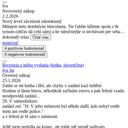
Iva
Neoverený nákup
2.2.2026
Nový level závislosti odomknutý
Milujem tieto detektívne hlavolamy. Tie ľahšie lúštime spolu s 8r
synom (občas dá celú sám) a tie náročnejšie si nechávam pre seba…
dokonalý relax
Čítať viac
reagovať
4 pozitívne hodnotenia
4
0 negatívne hodnotenia
0
Recenzia z iného vydania (kniha, slovenčina)
Iva Jar
Overený nákup
25.1.2026
Zatím se mi kniha i líbí, ale chyby v zadání kazí luštění.
Hodinu si lámu hlavu, několikrát začínám znovu a pak řešení vzadu
neodpovídá zadání...
29. V samoobsluze:
zadání zní: "H: V jeho místnosti byl někdo další, kdo nebyl vedle
stolu ani vedle police."
a v řešení je H sám v místnosti.
Ještě jsem nedošla na konec, ale tohle mě prostě naštvalo.