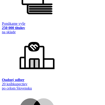
Ponúkame vyše
250 000 titulov
na sklade
Osobný odber
20 kníhkupectiev
po celom Slovensku