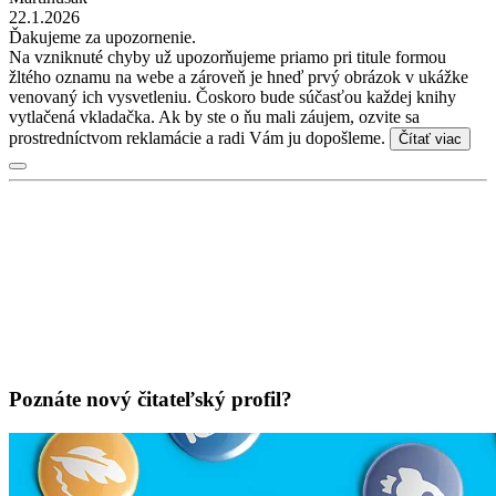
22.1.2026
Ďakujeme za upozornenie.
Na vzniknuté chyby už upozorňujeme priamo pri titule formou
žltého oznamu na webe a zároveň je hneď prvý obrázok v ukážke
venovaný ich vysvetleniu. Čoskoro bude súčasťou každej knihy
vytlačená vkladačka. Ak by ste o ňu mali záujem, ozvite sa
prostredníctvom reklamácie a radi Vám ju dopošleme.
Čítať viac
Poznáte nový čitateľský profil?