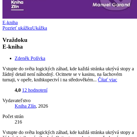
E-kniha
Pozrieť ukážku
Ukážka
Vraždoku
E-kniha
Zdeněk Polívka
Vstupte do světa logických záhad, kde každá stránka ukrývá stopy a
žádný detail není náhodný. Ocitnete se v kasinu, na šachovém
turnaji, v opeře, knihkupectví i na středověkém...
Čítať viac
4,0
12 hodnotení
Vydavateľstvo
Kniha Zlín
, 2026
Počet strán
216
Vstupte do světa logických záhad, kde každá stránka ukrývá stopy a