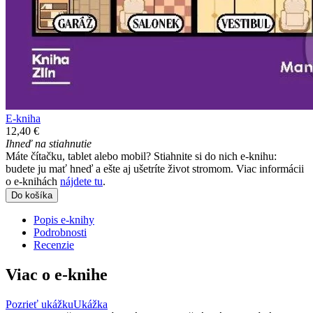
E-kniha
12,40 €
Ihneď na stiahnutie
Máte čítačku, tablet alebo mobil? Stiahnite si do nich e-knihu:
budete ju mať hneď a ešte aj ušetríte život stromom. Viac informácii
o e-knihách
nájdete tu
.
Do košíka
Popis e-knihy
Podrobnosti
Recenzie
Viac o e-knihe
Pozrieť ukážku
Ukážka