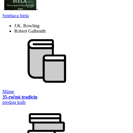
Smrtiaca biela
J.K. Rowling
Robert Galbraith
Máme
35-ročnú tradíciu
predaja kníh