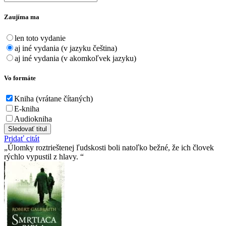
Zaujíma ma
len toto vydanie
aj iné vydania (v jazyku čeština)
aj iné vydania (v akomkoľvek jazyku)
Vo formáte
Kniha (vrátane čítaných)
E-kniha
Audiokniha
Sledovať titul
Pridať citát
Úlomky roztrieštenej ľudskosti boli natoľko bežné, že ich človek
rýchlo vypustil z hlavy.