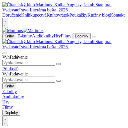
Doručenie
Kníhkupectvá
Knihovrátok
Poukážky
Knižný blog
Kontakt
E-knihy
Audioknihy
Hry
Filmy
Knihy
Doplnky
Vyhľadávanie
Prihlásiť
Vyhľadávanie
Knihy
E-knihy
Audioknihy
Hry
Filmy
Doplnky