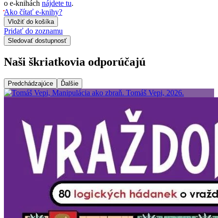
o e-knihách
nájdete tu
.
Ako čítať e-knihy?
Vložiť do košíka
Pridať do zoznamu
Sledovať dostupnosť
Naši škriatkovia odporúčajú
Predchádzajúce
Ďalšie