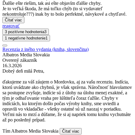
Ďalšie ešte riešim, tak asi ešte objavím ďalšie chyby.
Je to veľká škoda, že má toľko chýb (to si vydavateľ
nekontroluje???) inak by to bolo perfektné, návykové a chytľavé.
Čítať viac
reagovať
3 pozitívne hodnotenia
3
1 negatívne hodnotenie
1
Recenzia z iného vydania (kniha, slovenčina)
Albatros Media Slovakia
Overený zákazník
16.3.2026
Dobrý deň milá Petra,
ďakujeme za váš záujem o Mordovku, aj za vašu recenziu. Indícia,
ktorú uvádzate ako chybnú, je však správna. Náročnosť hlavolamov
sa postupne zvyšuje, indície sú z úlohy na úlohu menej exaktné, a
tým je odhaľovanie vraha pre lúštiteľa čoraz ťažšie. Chyby v
indíciách, ku ktorým došlo počas výroby knihy, sme uviedli a
opravili vo vkladačke - všetky ostatné sú už naozaj v poriadku.
Veľmi nás to mrzí a dúfame, že si aj napriek tomu knihu vychutnáte
až po posledný prípad.
Tím Albatros Media Slovakia
Čítať viac