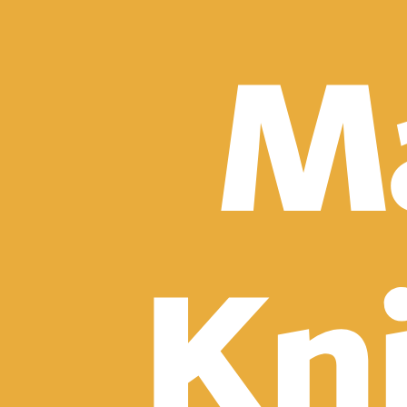
Knihy
E-knihy
Audioknihy
Hry
Filmy
Doplnky
Beletria
Detektívky, trilery a horory
Sci-fi a fantasy
Komiksy
Romantika
Spoločenská beletria
Klasika
Historické
Slovenská beletria
Svetová beletria
Poézia
Ďalšie kategórie