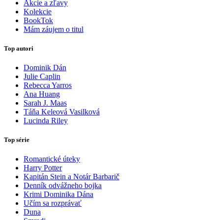
Akcie a zľavy
Kolekcie
BookTok
Mám záujem o titul
Top autori
Dominik Dán
Julie Caplin
Rebecca Yarros
Ana Huang
Sarah J. Maas
Táňa Keleová Vasilková
Lucinda Riley
Top série
Romantické úteky
Harry Potter
Kapitán Stein a Notár Barbarič
Denník odvážneho bojka
Krimi Dominika Dána
Učím sa rozprávať
Duna