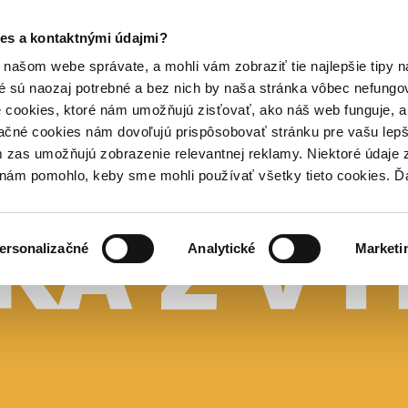
es a kontaktnými údajmi?
našom webe správate, a mohli vám zobraziť tie najlepšie tipy n
é sú naozaj potrebné a bez nich by naša stránka vôbec nefung
 cookies, ktoré nám umožňujú zisťovať, ako náš web funguje, a 
ačné cookies nám dovoľujú prispôsobovať stránku pre vašu lepši
zas umožňujú zobrazenie relevantnej reklamy. Niektoré údaje z
y nám pomohlo, keby sme mohli používať všetky tieto cookies. 
ersonalizačné
Analytické
Marketi