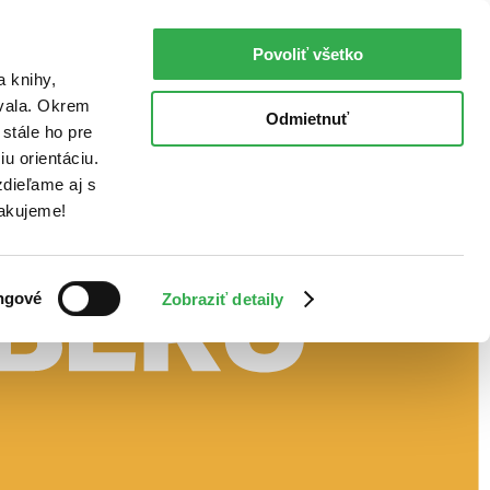
Povoliť všetko
a knihy,
ovala. Okrem
Odmietnuť
stále ho pre
u orientáciu.
dieľame aj s
Ďakujeme!
ngové
Zobraziť detaily