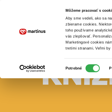
Doručenie
Kníhkupectvá
Knihovrátok
Poukážky
Knižný blog
Kontakt
Môžeme pracovať s cooki
Aby sme vedeli, ako sa na 
zbierame cookies. Niektor
E-knihy
Audioknihy
Hry
Filmy
Knihy
Doplnky
toho používame analytické
vás zlepšovať. Personaliz
Vyhľadávanie
Marketingové cookies nám 
tretími stranami. Veľmi b
Prihlásiť
Výber
Potrebné
P
súhlasu
13,90 €
Vložiť do košíka
Pri nákupe nad 49 €
poštovné zadarmo
Vyhľadávanie