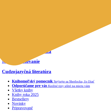
Leporelá
Náučné knihy
Ďalšie kategórie
Životopisy a reportáže
Kuchárky
Učebnice a slovníky
Náboženstvo a ezoterika
Mapy a cestovanie
Cudzojazyčná literatúra
Knihomoľský pomocník
Spýtajte sa Sherlocka, čo čítať
Odporúčame pre vás
Knižné tipy ušité na mieru vám
Všetky knihy
Knihy roka 2025
Bestsellery
Novinky
Pripravované