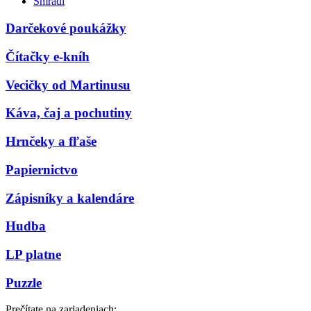
Smradi
Darčekové poukážky
Čítačky e-kníh
Vecičky od Martinusu
Káva, čaj a pochutiny
Hrnčeky a fľaše
Papiernictvo
Zápisníky a kalendáre
Hudba
LP platne
Puzzle
Prečítate na zariadeniach: