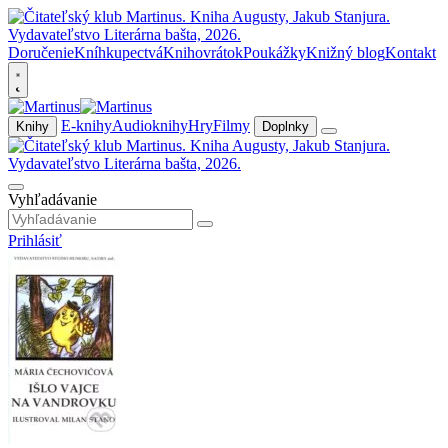
Doručenie
Kníhkupectvá
Knihovrátok
Poukážky
Knižný blog
Kontakt
E-knihy
Audioknihy
Hry
Filmy
Knihy
Doplnky
Vyhľadávanie
Prihlásiť