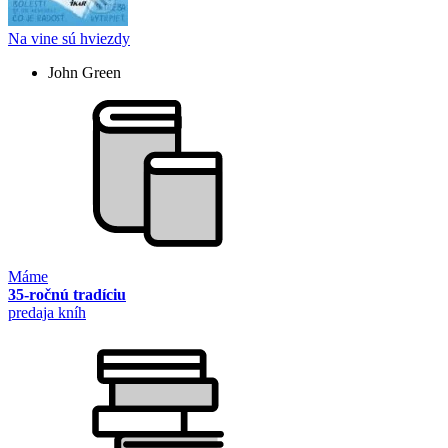
Na vine sú hviezdy
John Green
Máme
35-ročnú tradíciu
predaja kníh