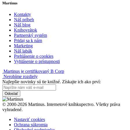
Martinus
Kontakty
Náš príbeh
Náš blog
Knihovrátok
Partnerský systém
Pridaj sa k nám
Marketing
Náš labák
Prehlásenie o cookies
Vyhlásenie o prístupnosti
Martinus je certifikovaný B Corp
Nerobíme rozdiely
Najlepšie novinky sú tie knižné. Získajte ich ako prví:
Odoslať
© 2000-2026 Martinus. Internetové kníhkupectvo. Všetky práva
vyhradené.
Nastaviť cookies
Ochrana súkromia
Obchodné podmienky