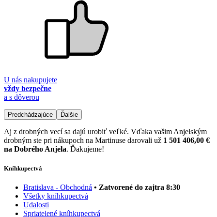
U nás nakupujete
vždy bezpečne
a s dôverou
Predchádzajúce
Ďalšie
Aj z drobných vecí sa dajú urobiť veľké. Vďaka vašim Anjelským
drobným ste pri nákupoch na Martinuse darovali už
1 501 406,00 €
na Dobrého Anjela
. Ďakujeme!
Kníhkupectvá
Bratislava - Obchodná
• Zatvorené do zajtra 8:30
Všetky kníhkupectvá
Udalosti
Spriatelené kníhkupectvá