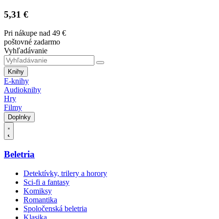
5,31 €
Pri nákupe nad 49 €
poštovné zadarmo
Vyhľadávanie
Knihy
E-knihy
Audioknihy
Hry
Filmy
Doplnky
Beletria
Detektívky, trilery a horory
Sci-fi a fantasy
Komiksy
Romantika
Spoločenská beletria
Klasika