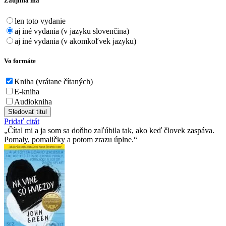
Zaujíma ma
len toto vydanie
aj iné vydania (v jazyku slovenčina)
aj iné vydania (v akomkoľvek jazyku)
Vo formáte
Kniha (vrátane čítaných)
E-kniha
Audiokniha
Sledovať titul
Pridať citát
Čítal mi a ja som sa doňho zaľúbila tak, ako keď človek zaspáva.
Pomaly, pomaličky a potom zrazu úplne.