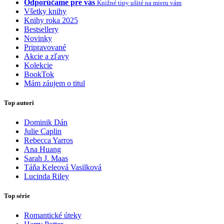
Odporúčame pre vás
Knižné tipy ušité na mieru vám
Všetky knihy
Knihy roka 2025
Bestsellery
Novinky
Pripravované
Akcie a zľavy
Kolekcie
BookTok
Mám záujem o titul
Top autori
Dominik Dán
Julie Caplin
Rebecca Yarros
Ana Huang
Sarah J. Maas
Táňa Keleová Vasilková
Lucinda Riley
Top série
Romantické úteky