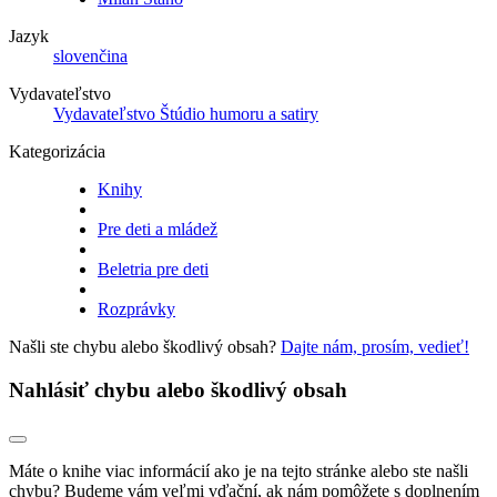
Jazyk
slovenčina
Vydavateľstvo
Vydavateľstvo Štúdio humoru a satiry
Kategorizácia
Knihy
Pre deti a mládež
Beletria pre deti
Rozprávky
Našli ste chybu alebo škodlivý obsah?
Dajte nám, prosím, vedieť!
Nahlásiť chybu alebo škodlivý obsah
Máte o knihe viac informácií ako je na tejto stránke alebo ste našli
chybu? Budeme vám veľmi vďační, ak nám pomôžete s doplnením