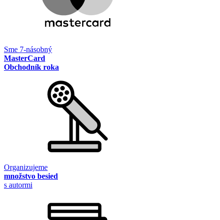
Sme 7-násobný
MasterCard
Obchodník roka
Organizujeme
množstvo besied
s autormi