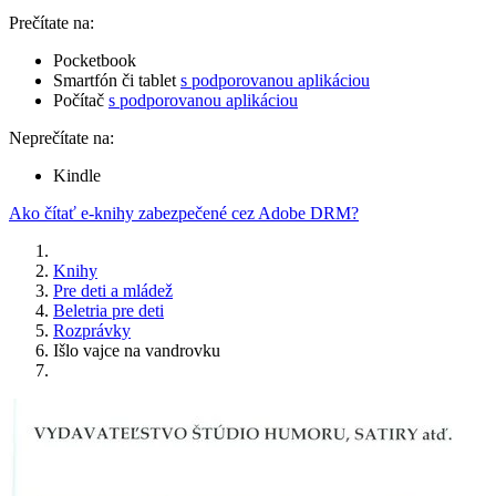
Prečítate na:
Pocketbook
Smartfón či tablet
s podporovanou aplikáciou
Počítač
s podporovanou aplikáciou
Neprečítate na:
Kindle
Ako čítať e-knihy zabezpečené cez Adobe DRM?
Knihy
Pre deti a mládež
Beletria pre deti
Rozprávky
Išlo vajce na vandrovku