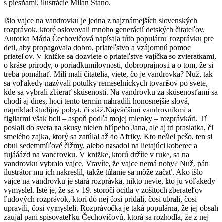
s piesňami, ilustrácie Milan Stano.
Išlo vajce na vandrovku je jedna z najznámejších slovenských
rozprávok, ktoré oslovovali mnoho generácií detských čitateľov.
Autorka Mária Čechovičová napísala túto populárnu rozprávku pre
deti, aby propagovala dobro, priateľstvo a vzájomnú pomoc
priateľov. V knižke sa dozviete o priateľstve vajíčka so zvieratkami,
o kráse prírody, o poriadkumilovnosti, dobroprajnosti a o tom, že si
treba pomáhať. Milí malí čitatelia, viete, čo je vandrovka? Nuž, tak
sa voľakedy nazývali potulky remeselníckych tovarišov po svete,
kde sa vybrali zbierať skúsenosti. Na vandrovku za skúsenosťami sa
chodí aj dnes, hoci tento termín nahradili honosnejšie slová,
napríklad študijný pobyt, či stáž.Najväčšími vandrovníkmi a
figliarmi však boli – aspoň podľa mojej mienky – rozprávkári. Tí
poslali do sveta na skusy nielen hlúpeho Jana, ale aj tri prasiatka, či
smelého zajka, ktorý sa zatúlal až do Afriky. Kto nešiel pešo, ten si
obul sedemmíľové čižmy, alebo nasadol na lietajúci koberec a
fujááázd na vandrovku. V knižke, ktorú držíte v ruke, sa na
vandrovku vybralo vajce. Vravíte, že vajce nemá nohy? Nuž, pán
ilustrátor mu ich nakreslil, takže túlanie sa môže začať. Ako išlo
vajce na vandrovku je stará rozprávka, nikto nevie, kto ju voľakedy
vymyslel. Isté je, že sa v 19. storočí ocitla v zošitoch zberateľov
ľudových rozprávok, ktorí do nej čosi pridali, čosi ubrali, čosi
upravili, čosi vymysleli. Rozprávočka je taká populárna, že jej obsah
zaujal pani spisovateľku Čechovičovú, ktorá sa rozhodla, že z nej