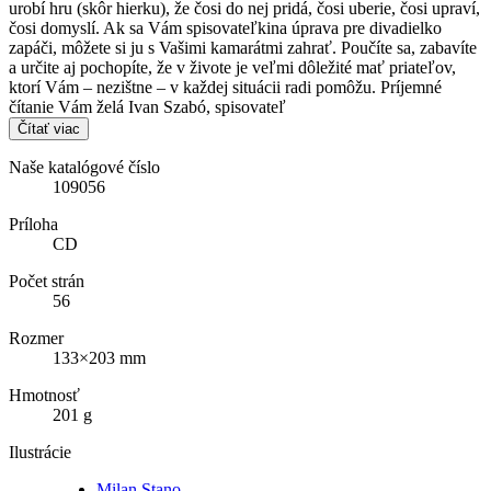
urobí hru (skôr hierku), že čosi do nej pridá, čosi uberie, čosi upraví,
čosi domyslí. Ak sa Vám spisovateľkina úprava pre divadielko
zapáči, môžete si ju s Vašimi kamarátmi zahrať. Poučíte sa, zabavíte
a určite aj pochopíte, že v živote je veľmi dôležité mať priateľov,
ktorí Vám – nezištne – v každej situácii radi pomôžu. Príjemné
čítanie Vám želá Ivan Szabó, spisovateľ
Čítať viac
Naše katalógové číslo
109056
Príloha
CD
Počet strán
56
Rozmer
133×203 mm
Hmotnosť
201 g
Ilustrácie
Milan Stano