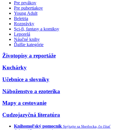
Pre prvákov
Pre pubertiakov
Young Adult
Beletria
Rozprávky
Sci-fi, fantasy a komiksy
Leporelá
Náučné knihy
Ďalšie kategórie
Životopisy a reportáže
Kuchárky
Učebnice a slovníky
Náboženstvo a ezoterika
Mapy a cestovanie
Cudzojazyčná literatúra
Knihomoľský pomocník
Spýtajte sa Sherlocka, čo čítať