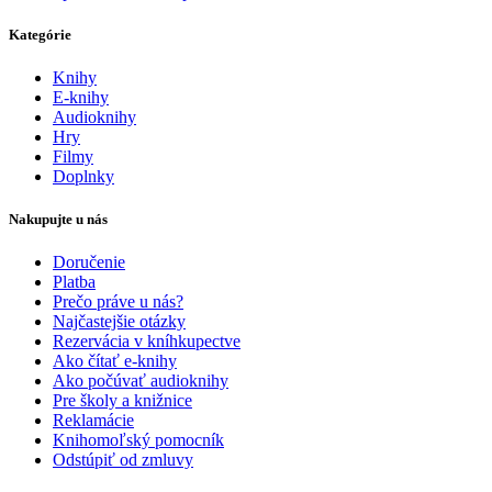
Kategórie
Knihy
E-knihy
Audioknihy
Hry
Filmy
Doplnky
Nakupujte u nás
Doručenie
Platba
Prečo práve u nás?
Najčastejšie otázky
Rezervácia v kníhkupectve
Ako čítať e-knihy
Ako počúvať audioknihy
Pre školy a knižnice
Reklamácie
Knihomoľský pomocník
Odstúpiť od zmluvy