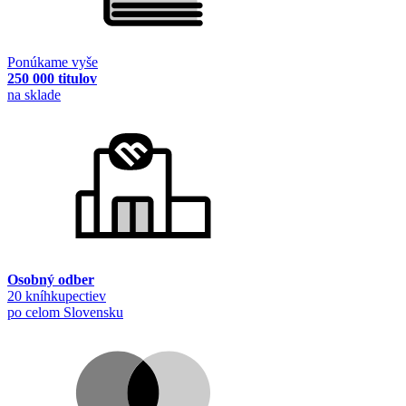
Ponúkame vyše
250 000 titulov
na sklade
Osobný odber
20 kníhkupectiev
po celom Slovensku