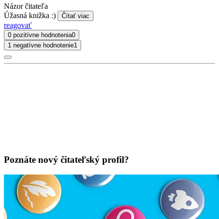
Názor čitateľa
Úžasná knižka :)
Čítať viac
reagovať
0 pozitívne hodnotenia
0
1 negatívne hodnotenie
1
Poznáte nový čitateľský profil?