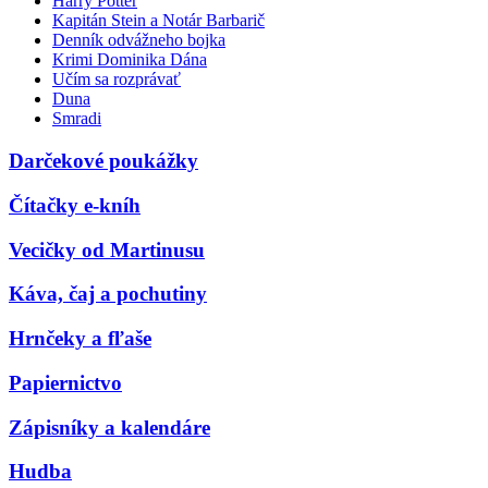
Harry Potter
Kapitán Stein a Notár Barbarič
Denník odvážneho bojka
Krimi Dominika Dána
Učím sa rozprávať
Duna
Smradi
Darčekové poukážky
Čítačky e-kníh
Vecičky od Martinusu
Káva, čaj a pochutiny
Hrnčeky a fľaše
Papiernictvo
Zápisníky a kalendáre
Hudba