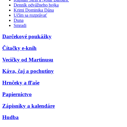
Denník odvážneho bojka
Krimi Dominika Dána
Učím sa rozprávať
Duna
Smradi
Darčekové poukážky
Čítačky e-kníh
Vecičky od Martinusu
Káva, čaj a pochutiny
Hrnčeky a fľaše
Papiernictvo
Zápisníky a kalendáre
Hudba