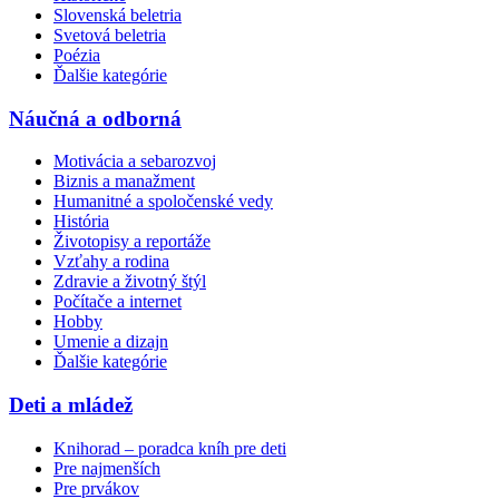
Slovenská beletria
Svetová beletria
Poézia
Ďalšie kategórie
Náučná a odborná
Motivácia a sebarozvoj
Biznis a manažment
Humanitné a spoločenské vedy
História
Životopisy a reportáže
Vzťahy a rodina
Zdravie a životný štýl
Počítače a internet
Hobby
Umenie a dizajn
Ďalšie kategórie
Deti a mládež
Knihorad – poradca kníh pre deti
Pre najmenších
Pre prvákov