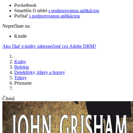
Pocketbook
Smartfón či tablet
s podporovanou aplikáciou
Počítač
s podporovanou aplikáciou
Neprečítate na:
Kindle
Ako čítať e-knihy zabezpečené cez Adobe DRM?
Knihy
Beletria
Detektívky, trilery a horory
Trilery
Priznanie
Čítaná