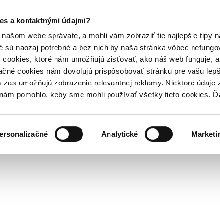
es a kontaktnými údajmi?
našom webe správate, a mohli vám zobraziť tie najlepšie tipy n
é sú naozaj potrebné a bez nich by naša stránka vôbec nefung
 cookies, ktoré nám umožňujú zisťovať, ako náš web funguje, a 
ačné cookies nám dovoľujú prispôsobovať stránku pre vašu lepši
zas umožňujú zobrazenie relevantnej reklamy. Niektoré údaje z
y nám pomohlo, keby sme mohli používať všetky tieto cookies. 
ersonalizačné
Analytické
Marketi