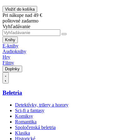
Vložiť do košíka
Pri nákupe nad 49 €
poštovné zadarmo
Vyhľadávanie
Knihy
E-knihy
Audioknihy
Hry
Filmy
Doplnky
Beletria
Detektívky, trilery a horory
Sci-fi a fantasy
Komiksy
Romantika
Spoločenská beletria
Klasika
Historické