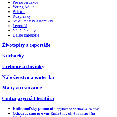
Pre pubertiakov
Young Adult
Beletria
Rozprávky
Sci-fi, fantasy a komiksy
Leporelá
Náučné knihy
Ďalšie kategórie
Životopisy a reportáže
Kuchárky
Učebnice a slovníky
Náboženstvo a ezoterika
Mapy a cestovanie
Cudzojazyčná literatúra
Knihomoľský pomocník
Spýtajte sa Sherlocka, čo čítať
Odporúčame pre vás
Knižné tipy ušité na mieru vám