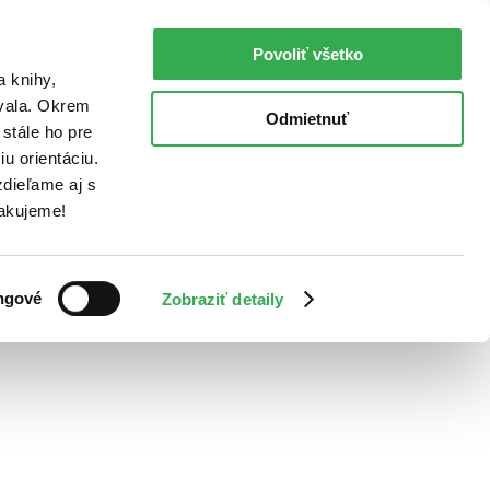
Povoliť všetko
a knihy,
ovala. Okrem
Odmietnuť
stále ho pre
u orientáciu.
dieľame aj s
Ďakujeme!
ngové
Zobraziť detaily