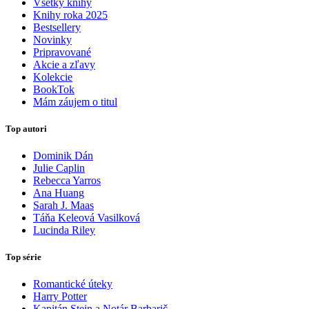
Všetky knihy
Knihy roka 2025
Bestsellery
Novinky
Pripravované
Akcie a zľavy
Kolekcie
BookTok
Mám záujem o titul
Top autori
Dominik Dán
Julie Caplin
Rebecca Yarros
Ana Huang
Sarah J. Maas
Táňa Keleová Vasilková
Lucinda Riley
Top série
Romantické úteky
Harry Potter
Kapitán Stein a Notár Barbarič