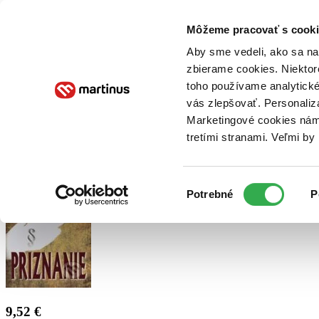
Doručenie
Kníhkupectvá
Knihovrátok
Poukážky
Knižný blog
Kontakt
Môžeme pracovať s cooki
Aby sme vedeli, ako sa na 
zbierame cookies. Niektor
E-knihy
Audioknihy
Hry
Filmy
Knihy
Doplnky
toho používame analytické
vás zlepšovať. Personaliz
Vyhľadávanie
Marketingové cookies nám 
tretími stranami. Veľmi b
Prihlásiť
Výber
Potrebné
P
súhlasu
9,52 €