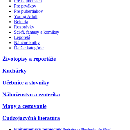
Pre najmenších
Pre prvákov
Pre pubertiakov
Young Adult
Beletria
Rozprávky
Sci-fi, fantasy a komiksy
Leporelá
Náučné knihy
Ďalšie kategórie
Životopisy a reportáže
Kuchárky
Učebnice a slovníky
Náboženstvo a ezoterika
Mapy a cestovanie
Cudzojazyčná literatúra
Knihomoľský pomocník
Spýtajte sa Sherlocka, čo čítať