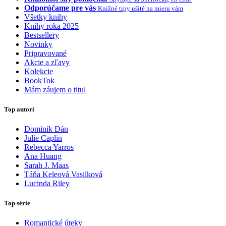
Odporúčame pre vás
Knižné tipy ušité na mieru vám
Všetky knihy
Knihy roka 2025
Bestsellery
Novinky
Pripravované
Akcie a zľavy
Kolekcie
BookTok
Mám záujem o titul
Top autori
Dominik Dán
Julie Caplin
Rebecca Yarros
Ana Huang
Sarah J. Maas
Táňa Keleová Vasilková
Lucinda Riley
Top série
Romantické úteky