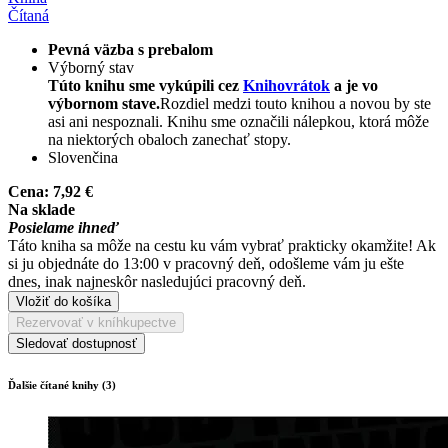
Čítaná
Pevná väzba s prebalom
Výborný stav
Túto knihu sme vykúpili cez
Knihovrátok
a je vo
výbornom stave.
Rozdiel medzi touto knihou a novou by ste
asi ani nespoznali. Knihu sme označili nálepkou, ktorá môže
na niektorých obaloch zanechať stopy.
Slovenčina
Cena:
7,92 €
Na sklade
Posielame ihneď
Táto kniha sa môže na cestu ku vám vybrať prakticky okamžite! Ak
si ju objednáte do 13:00 v pracovný deň, odošleme vám ju ešte
dnes, inak najneskôr nasledujúci pracovný deň.
Vložiť do košíka
Rezervovať v kníhkupectve
Sledovať dostupnosť
Ďalšie čítané knihy (3)