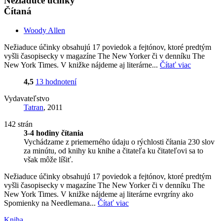
Nežiaduce účinky
Čítaná
Woody Allen
Nežiaduce účinky obsahujú 17 poviedok a fejtónov, ktoré predtým
vyšli časopisecky v magazíne The New Yorker či v denníku The
New York Times. V knižke nájdeme aj literárne...
Čítať viac
4,5
13 hodnotení
Vydavateľstvo
Tatran
, 2011
142 strán
3-4 hodiny čítania
Vychádzame z priemerného údaju o rýchlosti čítania 230 slov
za minútu, od knihy ku knihe a čitateľa ku čitateľovi sa to
však môže líšiť.
Nežiaduce účinky obsahujú 17 poviedok a fejtónov, ktoré predtým
vyšli časopisecky v magazíne The New Yorker či v denníku The
New York Times. V knižke nájdeme aj literárne evrgríny ako
Spomienky na Needlemana...
Čítať viac
Kniha