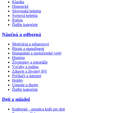
Klasika
Historické
Slovenská beletria
Svetová beletria
Poézia
Ďalšie kategórie
Náučná a odborná
Motivácia a sebarozvoj
Biznis a manažment
Humanitné a spoločenské vedy
História
Životopisy a reportáže
Vzťahy a rodina
Zdravie a životný štýl
Počítače a internet
Hobby
Umenie a dizajn
Ďalšie kategórie
Deti a mládež
Knihorad – poradca kníh pre deti