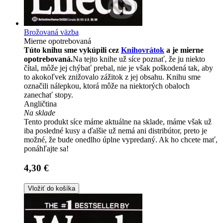
Brožovaná väzba
Mierne opotrebovaná
Túto knihu sme vykúpili cez
Knihovrátok
a je mierne
opotrebovaná.
Na tejto knihe už síce poznať, že ju niekto
čítal, môže jej chýbať prebal, nie je však poškodená tak, aby
to akokoľvek znižovalo zážitok z jej obsahu. Knihu sme
označili nálepkou, ktorá môže na niektorých obaloch
zanechať stopy.
Angličtina
Na sklade
Tento produkt síce máme aktuálne na sklade, máme však už
iba posledné kusy a ďalšie už nemá ani distribútor, preto je
možné, že bude onedlho úplne vypredaný. Ak ho chcete mať,
ponáhľajte sa!
4,30 €
Vložiť do košíka