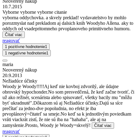
Neoverený nákup
10.7.2015
Vyborne vyborne vyborne citanie
vyborna oddychovka. a skvely preklad! vydavatelstvo by mohlo
porozmyslat nad prekladom aj dalsich knih Woodyho Allena. aky to
oddych od vsadepritomneho prvoplanoveho primitivneho humoru.
Čítať viac
reagovať
1 pozitívne hodnotenie
1
1 negatívne hodnotenie
1
maria
Neoverený nákup
20.9.2013
Nežiadúce účinky
Woody je Woody!!!!!Aj keď nie kovboj zdvorilý, ale údajne
obrovský hypochonder.No som presvedčená, že keď začne tvoriť, či
už ako režisér, scenárista alebo spisovateľ, všetky bacily mu "môžu
byť ukradnuté".Dôkazom sú aj Nežiadúce účinky.Dajú sa síce
prečítať za jedno-dve popoludnia, no efekt je iba
prvoplánový=čitateľ sa smeje.No keď sa k jednotlivým poviedkam
vráti viackrát zistí, že nie sú iba na "hahaha", ale aj na
zamyslenie.Prosto, Woody je Woody=skvelý!
Čítať viac
reagovať