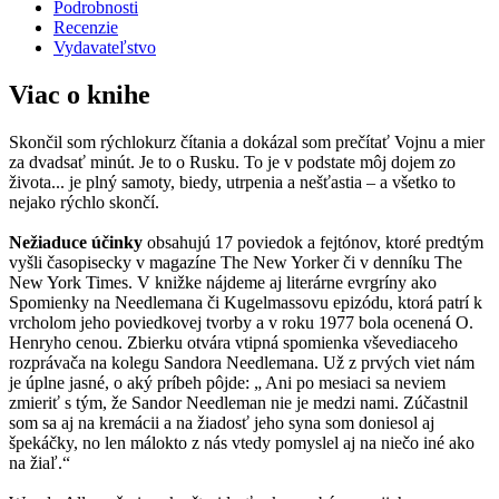
Podrobnosti
Recenzie
Vydavateľstvo
Viac o knihe
Skončil som rýchlokurz čítania a dokázal som prečítať Vojnu a mier
za dvadsať minút. Je to o Rusku. To je v podstate môj dojem zo
života... je plný samoty, biedy, utrpenia a nešťastia – a všetko to
nejako rýchlo skončí.
Nežiaduce účinky
obsahujú 17 poviedok a fejtónov, ktoré predtým
vyšli časopisecky v magazíne The New Yorker či v denníku The
New York Times. V knižke nájdeme aj literárne evrgríny ako
Spomienky na Needlemana či Kugelmassovu epizódu, ktorá patrí k
vrcholom jeho poviedkovej tvorby a v roku 1977 bola ocenená O.
Henryho cenou. Zbierku otvára vtipná spomienka vševediaceho
rozprávača na kolegu Sandora Needlemana. Už z prvých viet nám
je úplne jasné, o aký príbeh pôjde: „ Ani po mesiaci sa neviem
zmieriť s tým, že Sandor Needleman nie je medzi nami. Zúčastnil
som sa aj na kremácii a na žiadosť jeho syna som doniesol aj
špekáčky, no len málokto z nás vtedy pomyslel aj na niečo iné ako
na žiaľ.“