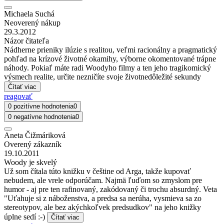
Michaela Suchá
Neoverený nákup
29.3.2012
Názor čitateľa
Nádherne prieniky ilúzie s realitou, veľmi racionálny a pragmatický
pohľad na krízové životné okamihy, výborne okomentované trápne
náhody. Pokiaľ máte radi Woodyho filmy a ten jeho tragikomický
výsmech realite, určite nezničíte svoje životnedôležité sekundy
Čítať viac
reagovať
0 pozitívne hodnotenia
0
0 negatívne hodnotenia
0
Aneta Čižmáriková
Overený zákazník
19.10.2011
Woody je skvelý
Už som čítala túto knižku v češtine od Arga, takže kupovať
nebudem, ale vrele odporúčam. Najmä ľuďom so zmyslom pre
humor - aj pre ten rafinovaný, zakódovaný či trochu absurdný. Veta
"Uťahuje si z náboženstva, a predsa sa nerúha, vysmieva sa zo
stereotypov, ale bez akýchkoľvek predsudkov" na jeho knižky
úplne sedí :-)
Čítať viac