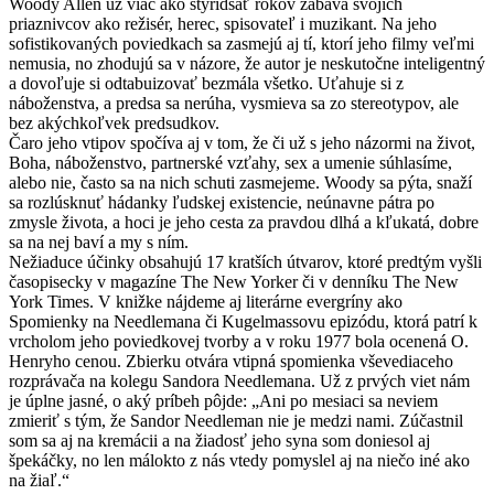
Woody Allen už viac ako štyridsať rokov zabáva svojich
priaznivcov ako režisér, herec, spisovateľ i muzikant. Na jeho
sofistikovaných poviedkach sa zasmejú aj tí, ktorí jeho filmy veľmi
nemusia, no zhodujú sa v názore, že autor je neskutočne inteligentný
a dovoľuje si odtabuizovať bezmála všetko. Uťahuje si z
náboženstva, a predsa sa nerúha, vysmieva sa zo stereotypov, ale
bez akýchkoľvek predsudkov.
Čaro jeho vtipov spočíva aj v tom, že či už s jeho názormi na život,
Boha, náboženstvo, partnerské vzťahy, sex a umenie súhlasíme,
alebo nie, často sa na nich schuti zasmejeme. Woody sa pýta, snaží
sa rozlúsknuť hádanky ľudskej existencie, neúnavne pátra po
zmysle života, a hoci je jeho cesta za pravdou dlhá a kľukatá, dobre
sa na nej baví a my s ním.
Nežiaduce účinky obsahujú 17 kratších útvarov, ktoré predtým vyšli
časopisecky v magazíne The New Yorker či v denníku The New
York Times. V knižke nájdeme aj literárne evergríny ako
Spomienky na Needlemana či Kugelmassovu epizódu, ktorá patrí k
vrcholom jeho poviedkovej tvorby a v roku 1977 bola ocenená O.
Henryho cenou. Zbierku otvára vtipná spomienka vševediaceho
rozprávača na kolegu Sandora Needlemana. Už z prvých viet nám
je úplne jasné, o aký príbeh pôjde: „Ani po mesiaci sa neviem
zmieriť s tým, že Sandor Needleman nie je medzi nami. Zúčastnil
som sa aj na kremácii a na žiadosť jeho syna som doniesol aj
špekáčky, no len málokto z nás vtedy pomyslel aj na niečo iné ako
na žiaľ.“