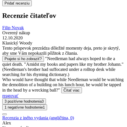
Pridať recenziu
Recenzie čitateľov
Filip Novak
Overený nákup
12.10.2020
Klasický Woody
Tento príspevok prezrádza dôležité momenty deja, preto je skrytý,
aby sme Vám nepokazili pôžitok z čítania.
"Needleman had always hoped to die a
Prajete si ho zobraziť?
quiet death. "Amidst my books and papers like my brother Johann."
(Needleman's brother had suffocated under a rolltop desk while
searching for his rhyming dictionary.)
Who would have thought that while Needleman would be watching
the demolition of a building on his lunch hour, he would be tapped
in the head by a wrecking ball?"
Čítať viac
reagovať
3 pozitívne hodnotenia
3
1 negatívne hodnotenie
1
Recenzia z iného vydania (angličtina, 0)
Alex