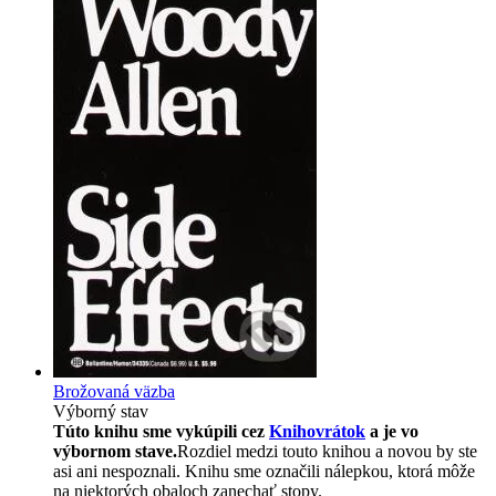
Brožovaná väzba
Výborný stav
Túto knihu sme vykúpili cez
Knihovrátok
a je vo
výbornom stave.
Rozdiel medzi touto knihou a novou by ste
asi ani nespoznali. Knihu sme označili nálepkou, ktorá môže
na niektorých obaloch zanechať stopy.