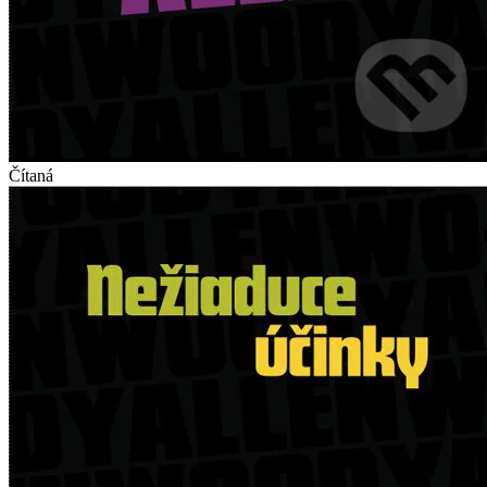
Čítaná