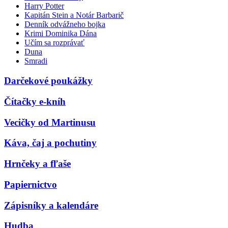
Harry Potter
Kapitán Stein a Notár Barbarič
Denník odvážneho bojka
Krimi Dominika Dána
Učím sa rozprávať
Duna
Smradi
Darčekové poukážky
Čítačky e-kníh
Vecičky od Martinusu
Káva, čaj a pochutiny
Hrnčeky a fľaše
Papiernictvo
Zápisníky a kalendáre
Hudba