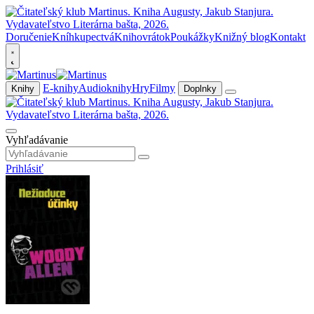
Doručenie
Kníhkupectvá
Knihovrátok
Poukážky
Knižný blog
Kontakt
E-knihy
Audioknihy
Hry
Filmy
Knihy
Doplnky
Vyhľadávanie
Prihlásiť