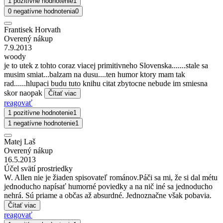
1 pozitívne hodnotenie
1
0 negatívne hodnotenia
0
Frantisek Horvath
Overený nákup
7.9.2013
woody
je to utek z tohto coraz viacej primitivneho Slovenska.......stale sa
musim smiat...balzam na dusu....ten humor ktory mam tak
rad......hlupaci budu tuto knihu citat zbytocne nebude im smiesna
skor naopak
Čítať viac
reagovať
1 pozitívne hodnotenie
1
1 negatívne hodnotenie
1
Matej Laš
Overený nákup
16.5.2013
Účel svätí prostriedky
W. Allen nie je žiaden spisovateľ románov.Páči sa mi, že si dal métu
jednoducho napísať humorné poviedky a na nič iné sa jednoducho
nehrá. Sú priame a občas až absurdné. Jednoznačne však pobavia.
Čítať viac
reagovať