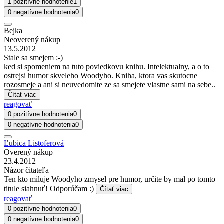
1 pozitívne hodnotenie
1
0 negatívne hodnotenia
0
Bejka
Neoverený nákup
13.5.2012
Stale sa smejem :-)
ked si spomeniem na tuto poviedkovu knihu. Intelektualny, a o to
ostrejsi humor skveleho Woodyho. Kniha, ktora vas skutocne
rozosmeje a ani si neuvedomite ze sa smejete vlastne sami na sebe..
Čítať viac
reagovať
0 pozitívne hodnotenia
0
0 negatívne hodnotenia
0
Ľubica Listoferová
Overený nákup
23.4.2012
Názor čitateľa
Ten kto miluje Woodyho zmysel pre humor, určite by mal po tomto
titule siahnuť! Odporúčam :)
Čítať viac
reagovať
0 pozitívne hodnotenia
0
0 negatívne hodnotenia
0