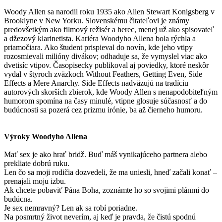
Woody Allen sa narodil roku 1935 ako Allen Stewart Konigsberg v
Brooklyne v New Yorku. Slovenskému čitateľovi je známy
predovšetkým ako filmový režisér a herec, menej už ako spisovateľ
a džezový klarinetista. Kariéra Woodyho Allena bola rýchla a
priamočiara. Ako študent prispieval do novín, kde jeho vtipy
rozosmievali milióny divákov; odhaduje sa, že vymyslel viac ako
dvetisíc vtipov. Časopisecky publikoval aj poviedky, ktoré neskôr
vydal v štyroch zväzkoch Without Feathers, Getting Even, Side
Effects a Mere Anarchy. Side Effects nadväzujú na tradíciu
autorových skorších zbierok, kde Woody Allen s nenapodobiteľným
humorom spomína na časy minulé, vtipne glosuje súčasnosť a do
budúcnosti sa pozerá cez prizmu irónie, ba až čierneho humoru.
Výroky Woodyho Allena
Mať sex je ako hrať bridž. Buď máš vynikajúceho partnera alebo
prekliate dobrú ruku.
Len čo sa moji rodičia dozvedeli, že ma uniesli, hneď začali konať –
prenajali moju izbu.
Ak chcete pobaviť Pána Boha, zoznámte ho so svojimi plánmi do
budúcna.
Je sex nemravný? Len ak sa robí poriadne.
Na posmrtný život neverím, aj keď je pravda, že čistú spodnú