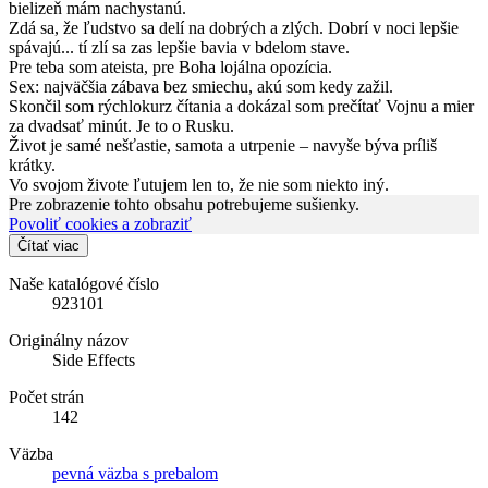
bielizeň mám nachystanú.
Zdá sa, že ľudstvo sa delí na dobrých a zlých. Dobrí v noci lepšie
spávajú... tí zlí sa zas lepšie bavia v bdelom stave.
Pre teba som ateista, pre Boha lojálna opozícia.
Sex: najväčšia zábava bez smiechu, akú som kedy zažil.
Skončil som rýchlokurz čítania a dokázal som prečítať Vojnu a mier
za dvadsať minút. Je to o Rusku.
Život je samé nešťastie, samota a utrpenie – navyše býva príliš
krátky.
Vo svojom živote ľutujem len to, že nie som niekto iný.
Pre zobrazenie tohto obsahu potrebujeme sušienky.
Povoliť cookies a zobraziť
Čítať viac
Naše katalógové číslo
923101
Originálny názov
Side Effects
Počet strán
142
Väzba
pevná väzba s prebalom