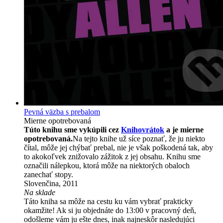
Pevná väzba s prebalom
Mierne opotrebovaná
Túto knihu sme vykúpili cez
Knihovrátok
a je mierne
opotrebovaná.
Na tejto knihe už síce poznať, že ju niekto
čítal, môže jej chýbať prebal, nie je však poškodená tak, aby
to akokoľvek znižovalo zážitok z jej obsahu. Knihu sme
označili nálepkou, ktorá môže na niektorých obaloch
zanechať stopy.
Slovenčina, 2011
Na sklade
Táto kniha sa môže na cestu ku vám vybrať prakticky
okamžite! Ak si ju objednáte do 13:00 v pracovný deň,
odošleme vám ju ešte dnes, inak najneskôr nasledujúci