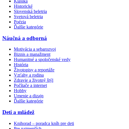
Klasika
Historické
Slovenská beletria
Svetová beletria
Poézia
Ďalšie kategórie
Náučná a odborná
Motivácia a sebarozvoj
Biznis a manažment
Humanitné a spoločenské vedy
História
Životopisy a reportáže
Vzťahy a rodina
Zdravie a životný štýl
Počítače a internet
Hobby
Umenie a dizajn
Ďalšie kategórie
Deti a mládež
Knihorad – poradca kníh pre deti
Pre najmenších