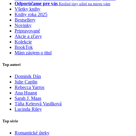
Odporúčame pre vás
Knižné tipy ušité na mieru vám
Všetky knihy
Knihy roka 2025
Bestsellery
Novinky
Pripravované
Akcie a zľavy
Kolekcie
BookTok
Mám záujem o titul
Top autori
Dominik Dán
Julie Caplin
Rebecca Yarros
Ana Huang
Sarah J. Maas
Táňa Keleová Vasilková
Lucinda Riley
Top série
Romantické úteky