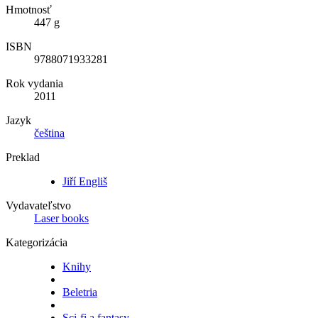
Hmotnosť
447 g
ISBN
9788071933281
Rok vydania
2011
Jazyk
čeština
Preklad
Jiří Engliš
Vydavateľstvo
Laser books
Kategorizácia
Knihy
Beletria
Sci-fi a fantasy