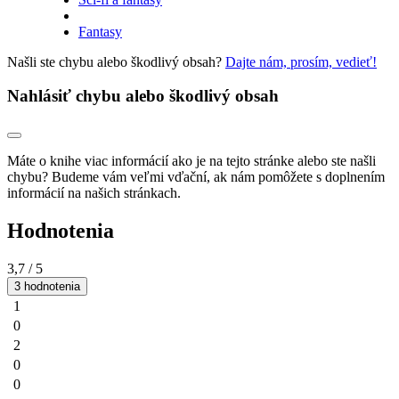
Fantasy
Našli ste chybu alebo škodlivý obsah?
Dajte nám, prosím, vedieť!
Nahlásiť chybu alebo škodlivý obsah
Máte o knihe viac informácií ako je na tejto stránke alebo ste našli
chybu? Budeme vám veľmi vďační, ak nám pomôžete s doplnením
informácií na našich stránkach.
Hodnotenia
3,7
/ 5
3 hodnotenia
1
0
2
0
0