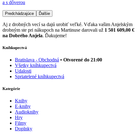
a s dôverou
Predchádzajúce
Ďalšie
Aj z drobných vecí sa dajú urobiť veľké. Vďaka vašim Anjelským
drobným ste pri nákupoch na Martinuse darovali už
1 501 609,00 €
na Dobrého Anjela
. Ďakujeme!
Kníhkupectvá
Bratislava - Obchodná
• Otvorené do 21:00
Všetky kníhkupectvá
Udalosti
Spriatelené kníhkupectvá
Kategórie
Knihy
E-knihy
Audioknihy
Hry
Filmy
Doplnky