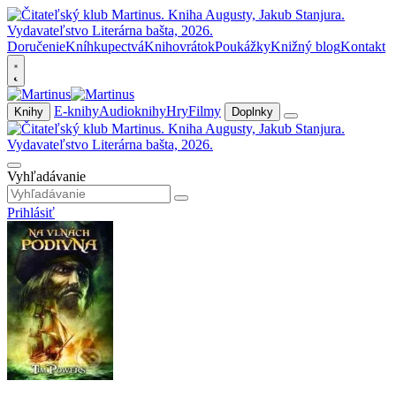
Doručenie
Kníhkupectvá
Knihovrátok
Poukážky
Knižný blog
Kontakt
E-knihy
Audioknihy
Hry
Filmy
Knihy
Doplnky
Vyhľadávanie
Prihlásiť