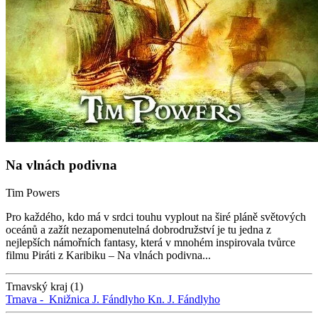
Na vlnách podivna
Tim Powers
Pro každého, kdo má v srdci touhu vyplout na širé pláně světových
oceánů a zažít nezapomenutelná dobrodružství je tu jedna z
nejlepších námořních fantasy, která v mnohém inspirovala tvůrce
filmu Piráti z Karibiku – Na vlnách podivna...
Trnavský kraj (1)
Trnava -
Knižnica J. Fándlyho
Kn. J. Fándlyho