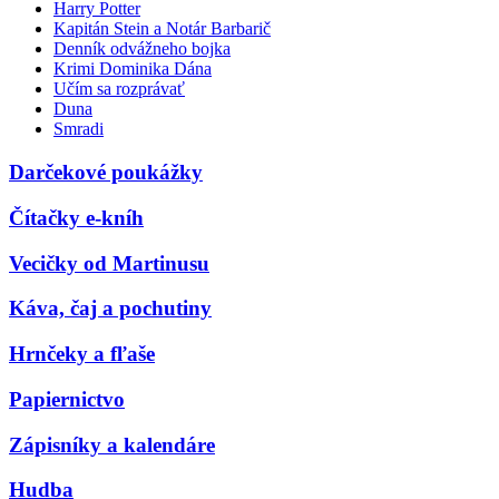
Harry Potter
Kapitán Stein a Notár Barbarič
Denník odvážneho bojka
Krimi Dominika Dána
Učím sa rozprávať
Duna
Smradi
Darčekové poukážky
Čítačky e-kníh
Vecičky od Martinusu
Káva, čaj a pochutiny
Hrnčeky a fľaše
Papiernictvo
Zápisníky a kalendáre
Hudba