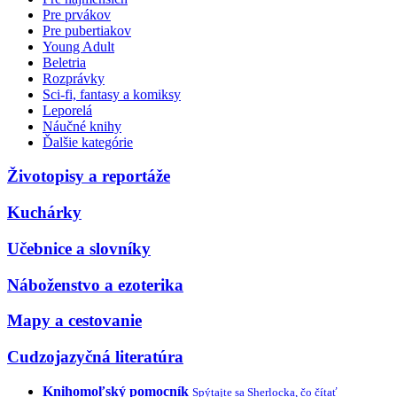
Pre prvákov
Pre pubertiakov
Young Adult
Beletria
Rozprávky
Sci-fi, fantasy a komiksy
Leporelá
Náučné knihy
Ďalšie kategórie
Životopisy a reportáže
Kuchárky
Učebnice a slovníky
Náboženstvo a ezoterika
Mapy a cestovanie
Cudzojazyčná literatúra
Knihomoľský pomocník
Spýtajte sa Sherlocka, čo čítať