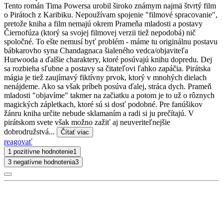
Tento román Tima Powersa urobil široko známym najmä štvrtý film
o Pirátoch z Karibiku. Nepoužívam spojenie "filmové spracovanie",
pretože kniha a film nemajú okrem Prameňa mladosti a postavy
Čiernofúza (ktorý sa svojej filmovej verzii tiež nepodobá) nič
spoločné. To ešte nemusí byť problém - máme tu originálnu postavu
bábkarovho syna Chandagnaca šialeného vedca/objaviteľa
Hurwooda a ďalšie charaktery, ktoré posúvajú knihu dopredu. Dej
sa rozbieha sľubne a postavy sa čitateľovi ľahko zapáčia. Pirátska
mágia je tiež zaujímavý fiktívny prvok, ktorý v mnohých dielach
nenájdeme. Ako sa však príbeh posúva ďalej, stráca dych. Prameň
mladosti "objavíme" takmer na začiatku a potom je to už o rôznych
magických zápletkach, ktoré sú si dosť podobné. Pre fanúšikov
žánru kniha určite nebude sklamaním a radi si ju prečítajú. V
pirátskom svete však možno zažiť aj neuveriteľnejšie
dobrodružstvá...
Čítať viac
reagovať
1 pozitívne hodnotenie
1
3 negatívne hodnotenia
3