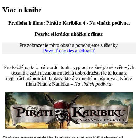
Viac o knihe
Predloha k filmu: Piráti z Karibiku 4 - Na vlnách podivna.
Pozrite si krátku ukážku z filmu:
Pre zobrazenie tohto obsahu potrebujeme sušienky.
Povoliť cookies a zobraziť
Pro každého, kdo má v srdci touhu vyplout na širé pláně světových
oceánů a zažít nezapomenutelná dobrodružství je tu jedna z
nejlepších námořních fantasy, která v mnohém inspirovala tvůrce
filmu Piráti z Karibiku –
Na vlnách podivna
.