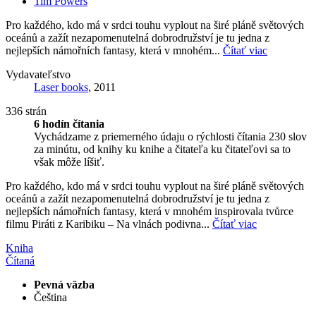
Tim Powers
Pro každého, kdo má v srdci touhu vyplout na širé pláně světových
oceánů a zažít nezapomenutelná dobrodružství je tu jedna z
nejlepších námořních fantasy, která v mnohém...
Čítať viac
Vydavateľstvo
Laser books
, 2011
336 strán
6 hodín čítania
Vychádzame z priemerného údaju o rýchlosti čítania 230 slov
za minútu, od knihy ku knihe a čitateľa ku čitateľovi sa to
však môže líšiť.
Pro každého, kdo má v srdci touhu vyplout na širé pláně světových
oceánů a zažít nezapomenutelná dobrodružství je tu jedna z
nejlepších námořních fantasy, která v mnohém inspirovala tvůrce
filmu Piráti z Karibiku – Na vlnách podivna...
Čítať viac
Kniha
Čítaná
Pevná väzba
Čeština