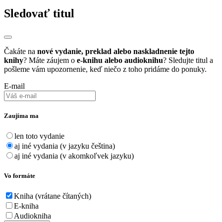
Sledovať titul
Čakáte na
nové vydanie, preklad alebo naskladnenie tejto
knihy
? Máte záujem o
e-knihu alebo audioknihu
? Sledujte titul a
pošleme vám upozornenie, keď niečo z toho pridáme do ponuky.
E-mail
Zaujíma ma
len toto vydanie
aj iné vydania (v jazyku čeština)
aj iné vydania (v akomkoľvek jazyku)
Vo formáte
Kniha (vrátane čítaných)
E-kniha
Audiokniha