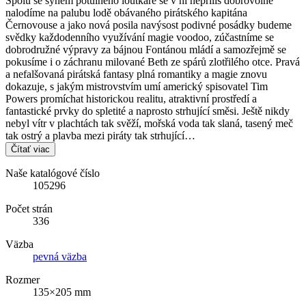
Spolu se synem potulného loutkáře se v ní nepříliš dobrovolně
nalodíme na palubu lodě obávaného pirátského kapitána
Černovouse a jako nová posila navýsost podivné posádky budeme
svědky každodenního využívání magie voodoo, zúčastníme se
dobrodružné výpravy za bájnou Fontánou mládí a samozřejmě se
pokusíme i o záchranu milované Beth ze spárů zlotřilého otce. Pravá
a nefalšovaná pirátská fantasy plná romantiky a magie znovu
dokazuje, s jakým mistrovstvím umí americký spisovatel Tim
Powers promíchat historickou realitu, atraktivní prostředí a
fantastické prvky do spletité a naprosto strhující směsi. Ještě nikdy
nebyl vítr v plachtách tak svěží, mořská voda tak slaná, tasený meč
tak ostrý a plavba mezi piráty tak strhující…
Čítať viac
Naše katalógové číslo
105296
Počet strán
336
Väzba
pevná väzba
Rozmer
135×205 mm