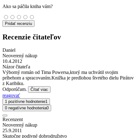
Ako sa páčila kniha vám?
Pridať recenziu
Recenzie čitateľov
Daniel
Neoverený nákup
10.4.2012
Názor čitateľa
Výborný román od Tima Powersa,ktorý ma uchvátil svojim
príbehom a spracovaním.Knižka je predlohou štvrtého dielu Pirátov
z Karibiku.
Odporúčam.
Čítať viac
reagovať
1 pozitívne hodnotenie
1
0 negatívne hodnotenia
0
Recenzent
Neoverený nákup
25.9.2011
Skutočne podivné dobrodružstvo