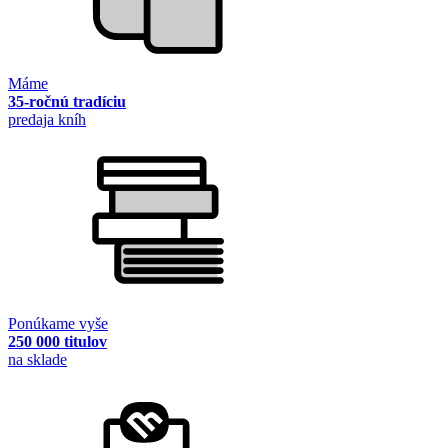
Máme
35-ročnú tradíciu
predaja kníh
Ponúkame vyše
250 000 titulov
na sklade