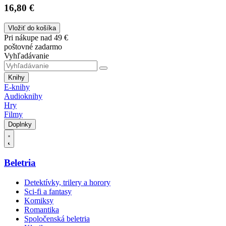
16,80 €
Vložiť do košíka
Pri nákupe nad 49 €
poštovné zadarmo
Vyhľadávanie
Knihy
E-knihy
Audioknihy
Hry
Filmy
Doplnky
Beletria
Detektívky, trilery a horory
Sci-fi a fantasy
Komiksy
Romantika
Spoločenská beletria