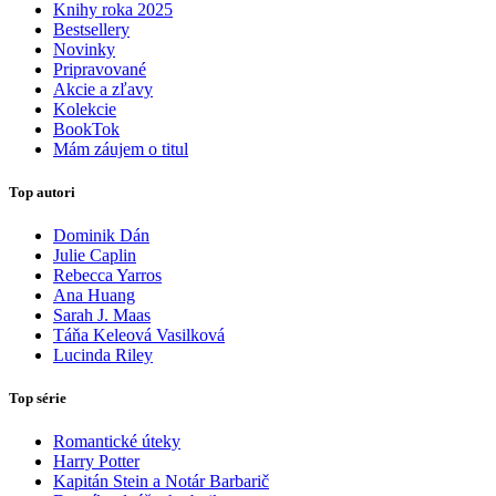
Knihy roka 2025
Bestsellery
Novinky
Pripravované
Akcie a zľavy
Kolekcie
BookTok
Mám záujem o titul
Top autori
Dominik Dán
Julie Caplin
Rebecca Yarros
Ana Huang
Sarah J. Maas
Táňa Keleová Vasilková
Lucinda Riley
Top série
Romantické úteky
Harry Potter
Kapitán Stein a Notár Barbarič