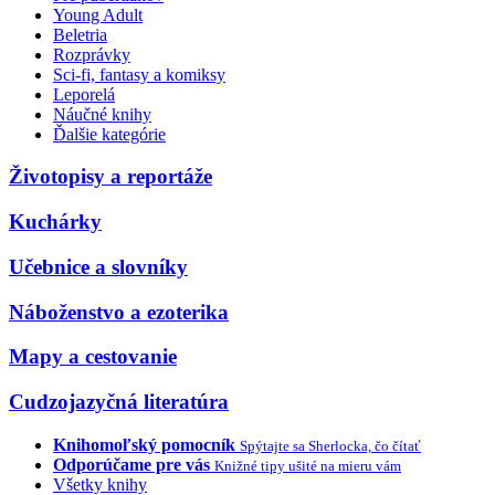
Young Adult
Beletria
Rozprávky
Sci-fi, fantasy a komiksy
Leporelá
Náučné knihy
Ďalšie kategórie
Životopisy a reportáže
Kuchárky
Učebnice a slovníky
Náboženstvo a ezoterika
Mapy a cestovanie
Cudzojazyčná literatúra
Knihomoľský pomocník
Spýtajte sa Sherlocka, čo čítať
Odporúčame pre vás
Knižné tipy ušité na mieru vám
Všetky knihy