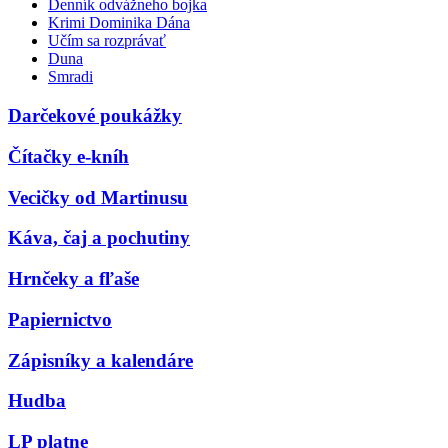
Denník odvážneho bojka
Krimi Dominika Dána
Učím sa rozprávať
Duna
Smradi
Darčekové poukážky
Čítačky e-kníh
Vecičky od Martinusu
Káva, čaj a pochutiny
Hrnčeky a fľaše
Papiernictvo
Zápisníky a kalendáre
Hudba
LP platne