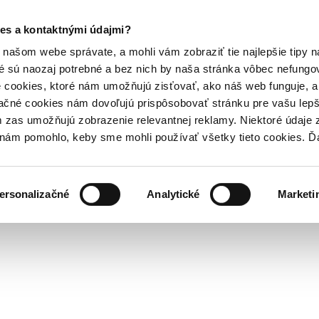
es a kontaktnými údajmi?
našom webe správate, a mohli vám zobraziť tie najlepšie tipy n
é sú naozaj potrebné a bez nich by naša stránka vôbec nefung
 cookies, ktoré nám umožňujú zisťovať, ako náš web funguje, a 
ačné cookies nám dovoľujú prispôsobovať stránku pre vašu lepši
zas umožňujú zobrazenie relevantnej reklamy. Niektoré údaje z
y nám pomohlo, keby sme mohli používať všetky tieto cookies. 
ersonalizačné
Analytické
Marketi