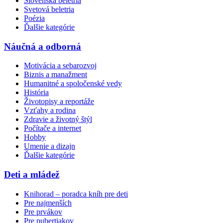
Slovenská beletria
Svetová beletria
Poézia
Ďalšie kategórie
Náučná a odborná
Motivácia a sebarozvoj
Biznis a manažment
Humanitné a spoločenské vedy
História
Životopisy a reportáže
Vzťahy a rodina
Zdravie a životný štýl
Počítače a internet
Hobby
Umenie a dizajn
Ďalšie kategórie
Deti a mládež
Knihorad – poradca kníh pre deti
Pre najmenších
Pre prvákov
Pre pubertiakov