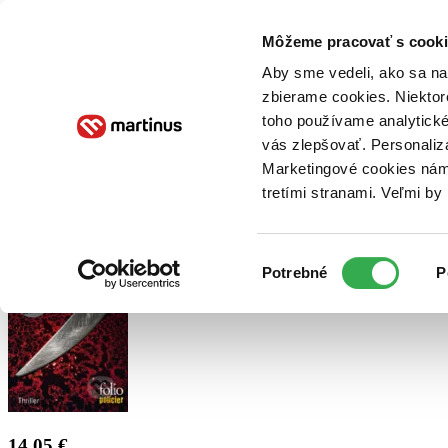
Doručenie
Kníhkupectvá
Knihovrátok
Poukážky
Knižný blog
Kontakt
Môžeme pracovať s cooki
Aby sme vedeli, ako sa na 
zbierame cookies. Niektor
E-knihy
Audioknihy
Hry
Filmy
Knihy
Doplnky
toho používame analytické
vás zlepšovať. Personaliz
Vyhľadávanie
Marketingové cookies nám 
tretími stranami. Veľmi b
Prihlásiť
Výber
Potrebné
P
súhlasu
14,05 €