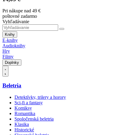
Pri nákupe nad 49 €
poštovné zadarmo
Vyhľadávanie
Knihy
E-knihy
Audioknihy
Hry
Filmy
Doplnky
Beletria
Detektívky, trilery a horory
Sci-fi a fantasy
Komiksy
Romantika
Spoločenská beletria
Klasika
Historické