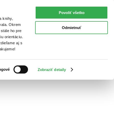
Povoliť všetko
a knihy,
ovala. Okrem
Odmietnuť
stále ho pre
u orientáciu.
dieľame aj s
Ďakujeme!
ngové
Zobraziť detaily