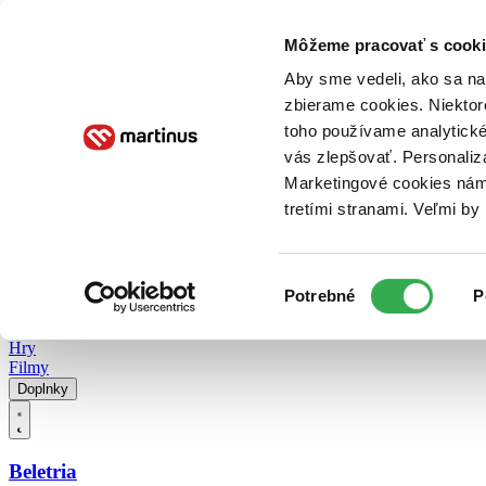
Doručenie
Kníhkupectvá
Knihovrátok
Poukážky
Knižný blog
Kontakt
Môžeme pracovať s cooki
Aby sme vedeli, ako sa na 
zbierame cookies. Niektor
E-knihy
Audioknihy
Hry
Filmy
Knihy
Doplnky
toho používame analytické
vás zlepšovať. Personaliz
Vyhľadávanie
Marketingové cookies nám 
tretími stranami. Veľmi b
Prihlásiť
Vyhľadávanie
Výber
Knihy
Potrebné
P
súhlasu
E-knihy
Audioknihy
Hry
Filmy
Doplnky
Beletria