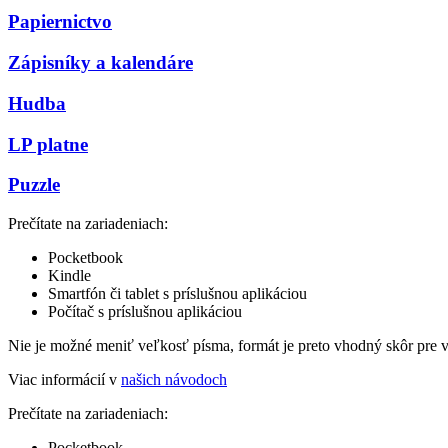
Papiernictvo
Zápisníky a kalendáre
Hudba
LP platne
Puzzle
Prečítate na zariadeniach:
Pocketbook
Kindle
Smartfón či tablet s príslušnou aplikáciou
Počítač s príslušnou aplikáciou
Nie je možné meniť veľkosť písma, formát je preto vhodný skôr pre 
Viac informácií v
našich návodoch
Prečítate na zariadeniach:
Pocketbook