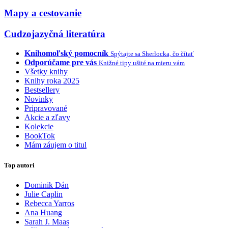
Mapy a cestovanie
Cudzojazyčná literatúra
Knihomoľský pomocník
Spýtajte sa Sherlocka, čo čítať
Odporúčame pre vás
Knižné tipy ušité na mieru vám
Všetky knihy
Knihy roka 2025
Bestsellery
Novinky
Pripravované
Akcie a zľavy
Kolekcie
BookTok
Mám záujem o titul
Top autori
Dominik Dán
Julie Caplin
Rebecca Yarros
Ana Huang
Sarah J. Maas