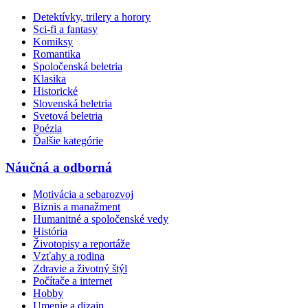
Detektívky, trilery a horory
Sci-fi a fantasy
Komiksy
Romantika
Spoločenská beletria
Klasika
Historické
Slovenská beletria
Svetová beletria
Poézia
Ďalšie kategórie
Náučná a odborná
Motivácia a sebarozvoj
Biznis a manažment
Humanitné a spoločenské vedy
História
Životopisy a reportáže
Vzťahy a rodina
Zdravie a životný štýl
Počítače a internet
Hobby
Umenie a dizajn