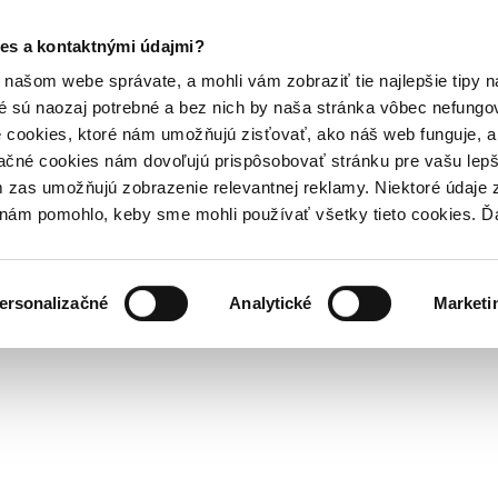
es a kontaktnými údajmi?
našom webe správate, a mohli vám zobraziť tie najlepšie tipy n
é sú naozaj potrebné a bez nich by naša stránka vôbec nefung
 cookies, ktoré nám umožňujú zisťovať, ako náš web funguje, a 
ačné cookies nám dovoľujú prispôsobovať stránku pre vašu lepši
zas umožňujú zobrazenie relevantnej reklamy. Niektoré údaje z
y nám pomohlo, keby sme mohli používať všetky tieto cookies. 
ersonalizačné
Analytické
Marketi