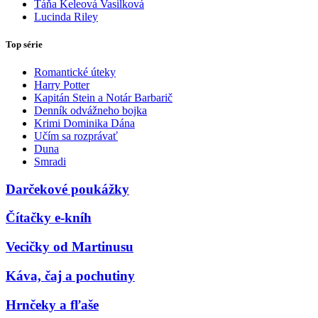
Táňa Keleová Vasilková
Lucinda Riley
Top série
Romantické úteky
Harry Potter
Kapitán Stein a Notár Barbarič
Denník odvážneho bojka
Krimi Dominika Dána
Učím sa rozprávať
Duna
Smradi
Darčekové poukážky
Čítačky e-kníh
Vecičky od Martinusu
Káva, čaj a pochutiny
Hrnčeky a fľaše