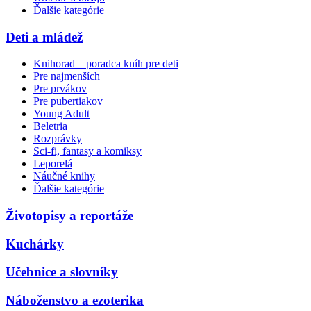
Ďalšie kategórie
Deti a mládež
Knihorad – poradca kníh pre deti
Pre najmenších
Pre prvákov
Pre pubertiakov
Young Adult
Beletria
Rozprávky
Sci-fi, fantasy a komiksy
Leporelá
Náučné knihy
Ďalšie kategórie
Životopisy a reportáže
Kuchárky
Učebnice a slovníky
Náboženstvo a ezoterika