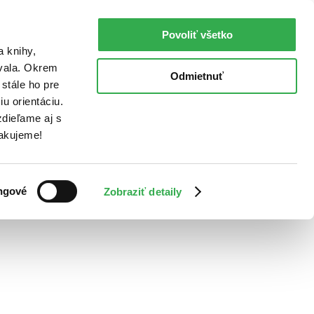
Povoliť všetko
a knihy,
ovala. Okrem
Odmietnuť
stále ho pre
u orientáciu.
dieľame aj s
Ďakujeme!
ngové
Zobraziť detaily