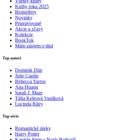
Všetky knihy
Knihy roka 2025
Bestsellery
Novinky
Pripravované
Akcie a zľavy
Kolekcie
BookTok
Mám záujem o titul
Top autori
Dominik Dán
Julie Caplin
Rebecca Yarros
Ana Huang
Sarah J. Maas
Táňa Keleová Vasilková
Lucinda Riley
Top série
Romantické úteky
Harry Potter
Kapitán Stein a Notár Barbarič