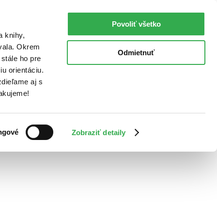
Povoliť všetko
a knihy,
ovala. Okrem
Odmietnuť
stále ho pre
u orientáciu.
dieľame aj s
Ďakujeme!
ngové
Zobraziť detaily