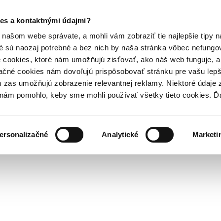
es a kontaktnými údajmi?
našom webe správate, a mohli vám zobraziť tie najlepšie tipy n
é sú naozaj potrebné a bez nich by naša stránka vôbec nefung
 cookies, ktoré nám umožňujú zisťovať, ako náš web funguje, a 
ačné cookies nám dovoľujú prispôsobovať stránku pre vašu lepši
zas umožňujú zobrazenie relevantnej reklamy. Niektoré údaje z
y nám pomohlo, keby sme mohli používať všetky tieto cookies. 
ersonalizačné
Analytické
Marketi