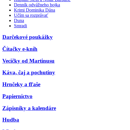
Denník odvážneho bojka
Krimi Dominika Dána
Učím sa rozprávať
Duna
Smradi
Darčekové poukážky
Čítačky e-kníh
Vecičky od Martinusu
Káva, čaj a pochutiny
Hrnčeky a fľaše
Papiernictvo
Zápisníky a kalendáre
Hudba