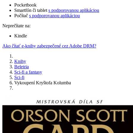
Pocketbook
Smartfón či tablet
s podporovanou aplikáciou
Počítač
s podporovanou aplikáciou
Neprečítate na:
Kindle
Ako čítať e-knihy zabezpečené cez Adobe DRM?
Knihy
Beletria
Sci-fi a fantasy
Sci-fi
Vykoupení Kryštofa Kolumba