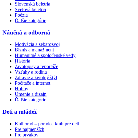
Slovenská beletria
Svetová beletria
Poézia
Ďalšie kategórie
Náučná a odborná
Motivácia a sebarozvoj
Biznis a manažment
Humanitné a spoločenské vedy
História
Životopisy a reportáže
Vzťahy a rodina
Zdravie a životný štýl
Počítače a internet
Hobby
Umenie a dizajn
Ďalšie kategórie
Deti a mládež
Knihorad – poradca kníh pre deti
Pre najmenších
Pre prvákov