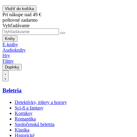
Vložiť do košíka
Pri nákupe nad 49 €
poštovné zadarmo
Vyhľadávanie
Knihy
E-knihy
Audioknihy
Hry
Filmy
Doplnky
Beletria
Detektívky, trilery a horory
Sci-fi a fantasy
Komiksy
Romantika
Spoločenská beletria
Klasika
Historické