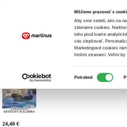
Doručenie
Kníhkupectvá
Knihovrátok
Poukážky
Knižný blog
Kontakt
Môžeme pracovať s cooki
Aby sme vedeli, ako sa na 
zbierame cookies. Niektor
E-knihy
Audioknihy
Hry
Filmy
Knihy
Doplnky
toho používame analytické
vás zlepšovať. Personaliz
Vyhľadávanie
Marketingové cookies nám 
tretími stranami. Veľmi b
Prihlásiť
Výber
Potrebné
P
súhlasu
24,40 €