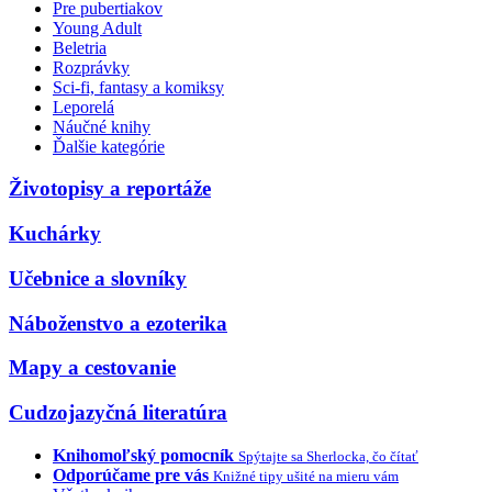
Pre pubertiakov
Young Adult
Beletria
Rozprávky
Sci-fi, fantasy a komiksy
Leporelá
Náučné knihy
Ďalšie kategórie
Životopisy a reportáže
Kuchárky
Učebnice a slovníky
Náboženstvo a ezoterika
Mapy a cestovanie
Cudzojazyčná literatúra
Knihomoľský pomocník
Spýtajte sa Sherlocka, čo čítať
Odporúčame pre vás
Knižné tipy ušité na mieru vám