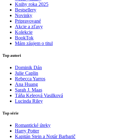
Knihy roka 2025
Bestsellery
Novinky
Pripravované
Akcie a zľavy
Kolekcie
BookTok
Mám záujem o titul
Top autori
Dominik Dán
Julie Caplin
Rebecca Yarros
Ana Huang
Sarah J. Maas
Táňa Keleová Vasilková
Lucinda Riley
Top série
Romantické úteky
Harry Potter
Kapitán Stein a Notár Barbarič