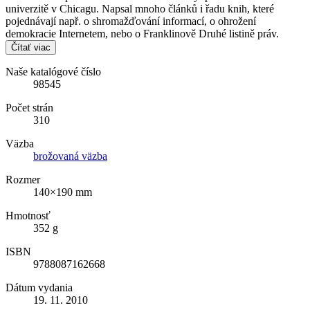
univerzitě v Chicagu. Napsal mnoho článků i řadu knih, které
pojednávají např. o shromažďování informací, o ohrožení
demokracie Internetem, nebo o Franklinově Druhé listině práv.
Čítať viac
Naše katalógové číslo
98545
Počet strán
310
Väzba
brožovaná väzba
Rozmer
140×190 mm
Hmotnosť
352 g
ISBN
9788087162668
Dátum vydania
19. 11. 2010