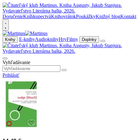
Doručenie
Kníhkupectvá
Knihovrátok
Poukážky
Knižný blog
Kontakt
E-knihy
Audioknihy
Hry
Filmy
Knihy
Doplnky
Vyhľadávanie
Prihlásiť