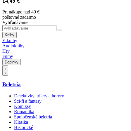
14,49 €
Pri nákupe nad 49 €
poštovné zadarmo
Vyhľadávanie
Knihy
E-knihy
Audioknihy
Hry
Filmy
Doplnky
Beletria
Detektívky, trilery a horory
Sci-fi a fantasy
Komiksy
Romantika
Spoločenská beletria
Klasika
Historické