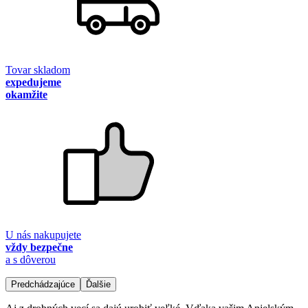
Tovar skladom
expedujeme
okamžite
U nás nakupujete
vždy bezpečne
a s dôverou
Predchádzajúce
Ďalšie