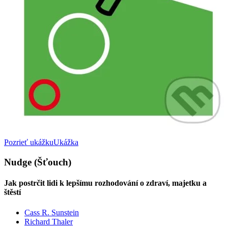
Pozrieť ukážku
Ukážka
Nudge (Šťouch)
Jak postrčit lidi k lepšímu rozhodování o zdraví, majetku a
štěstí
Cass R. Sunstein
Richard Thaler