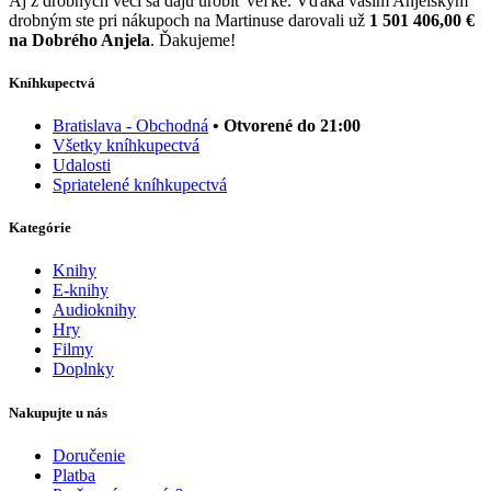
Aj z drobných vecí sa dajú urobiť veľké. Vďaka vašim Anjelským
drobným ste pri nákupoch na Martinuse darovali už
1 501 406,00 €
na Dobrého Anjela
. Ďakujeme!
Kníhkupectvá
Bratislava - Obchodná
• Otvorené do 21:00
Všetky kníhkupectvá
Udalosti
Spriatelené kníhkupectvá
Kategórie
Knihy
E-knihy
Audioknihy
Hry
Filmy
Doplnky
Nakupujte u nás
Doručenie
Platba