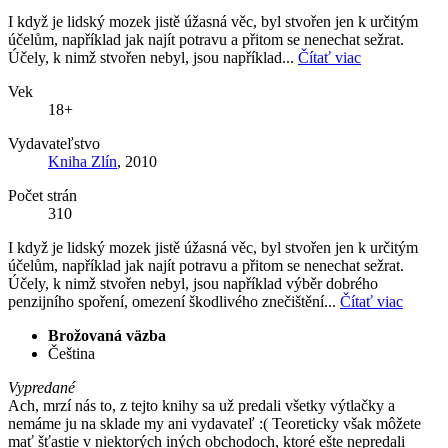
I když je lidský mozek jistě úžasná věc, byl stvořen jen k určitým
účelům, například jak najít potravu a přitom se nenechat sežrat.
Účely, k nimž stvořen nebyl, jsou například...
Čítať viac
Vek
18+
Vydavateľstvo
Kniha Zlín
, 2010
Počet strán
310
I když je lidský mozek jistě úžasná věc, byl stvořen jen k určitým
účelům, například jak najít potravu a přitom se nenechat sežrat.
Účely, k nimž stvořen nebyl, jsou například výběr dobrého
penzijního spoření, omezení škodlivého znečištění...
Čítať viac
Brožovaná väzba
Čeština
Vypredané
Ach, mrzí nás to, z tejto knihy sa už predali všetky výtlačky a
nemáme ju na sklade my ani vydavateľ :( Teoreticky však môžete
mať šťastie v niektorých iných obchodoch, ktoré ešte nepredali