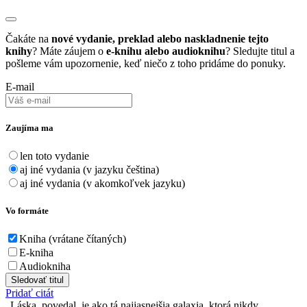
Čakáte na
nové vydanie, preklad alebo naskladnenie tejto
knihy
? Máte záujem o
e-knihu alebo audioknihu
? Sledujte titul a
pošleme vám upozornenie, keď niečo z toho pridáme do ponuky.
E-mail
Zaujíma ma
len toto vydanie
aj iné vydania (v jazyku čeština)
aj iné vydania (v akomkoľvek jazyku)
Vo formáte
Kniha (vrátane čítaných)
E-kniha
Audiokniha
Sledovať titul
Pridať citát
Láska, povedal, je ako tá najjasnejšia galaxia, ktorá nikdy