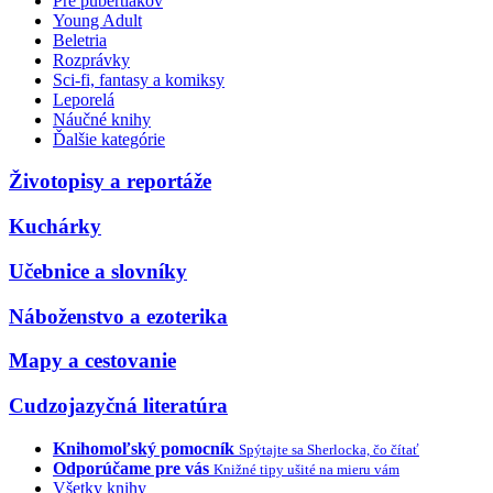
Pre pubertiakov
Young Adult
Beletria
Rozprávky
Sci-fi, fantasy a komiksy
Leporelá
Náučné knihy
Ďalšie kategórie
Životopisy a reportáže
Kuchárky
Učebnice a slovníky
Náboženstvo a ezoterika
Mapy a cestovanie
Cudzojazyčná literatúra
Knihomoľský pomocník
Spýtajte sa Sherlocka, čo čítať
Odporúčame pre vás
Knižné tipy ušité na mieru vám
Všetky knihy