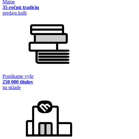
Máme
35-ročnú tradíciu
predaja kníh
Ponúkame vyše
250 000 titulov
na sklade