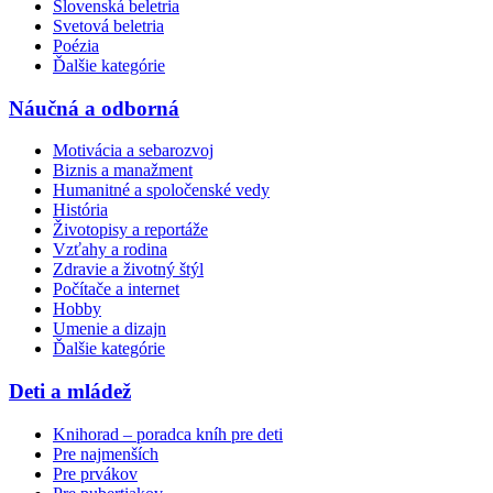
Slovenská beletria
Svetová beletria
Poézia
Ďalšie kategórie
Náučná a odborná
Motivácia a sebarozvoj
Biznis a manažment
Humanitné a spoločenské vedy
História
Životopisy a reportáže
Vzťahy a rodina
Zdravie a životný štýl
Počítače a internet
Hobby
Umenie a dizajn
Ďalšie kategórie
Deti a mládež
Knihorad – poradca kníh pre deti
Pre najmenších
Pre prvákov