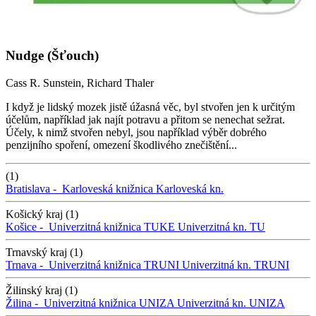
Nudge (Šťouch)
Cass R. Sunstein, Richard Thaler
I když je lidský mozek jistě úžasná věc, byl stvořen jen k určitým
účelům, například jak najít potravu a přitom se nenechat sežrat.
Účely, k nimž stvořen nebyl, jsou například výběr dobrého
penzijního spoření, omezení škodlivého znečištění...
(1)
Bratislava -
Karloveská knižnica
Karloveská kn.
Košický kraj (1)
Košice -
Univerzitná knižnica TUKE
Univerzitná kn. TU
Trnavský kraj (1)
Trnava -
Univerzitná knižnica TRUNI
Univerzitná kn. TRUNI
Žilinský kraj (1)
Žilina -
Univerzitná knižnica UNIZA
Univerzitná kn. UNIZA