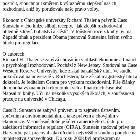
postrčit, šťouchnout směrem k výraznému zlepšení našich
rozhodnutí, aniž by porušovala naše právo volby.
Ekonom z Chicagské univerzity Richard Thaler a právník Cass
Sunstein v této knize slibují recepty, "jak zlepšit rozhodování
ohledně zdraví, bohatství a štěstí". V loňském roce z knihy byl na
Západě trhák a prezident Obama jmenoval Sunsteina šéfem svého
úřadu pro regulace.
O autorech:
Richard H. Thaler se zabývá chováním v oblasti ekonomie a financí
a psychologií rozhodování. Pochází z New Jersey. Studoval na Case
Western Reserve University, kde získal bakalářský titul. Ve studiu
pokračoval na univerzitě v Rochesteru, kde získal magisterský titul a
doktorát. Je ředitelem Centra pro výzkum rozhodování. Píše články
do mnoha významných ekonomických a finančních časopisů.
Napsal tři knihy. Učil na několika vysokých školách, v současnosti
pracuje na univerzitě v Chicagu.
Cass R. Sunstein se zabývá právem, a to zejména ústavním,
správním a environmentálním, a také právem a chováním v
ekonomice. V současné době je šéfem amerického Úřadu pro
záležitosti informací a regulace (OIRA). Sunstein studoval práva na
Harvardu, pak pracoval jako úředník nejvyššího soudu a poradce na
ministerstvu spravedlnosti. Do roku 2008 byl profesorem na