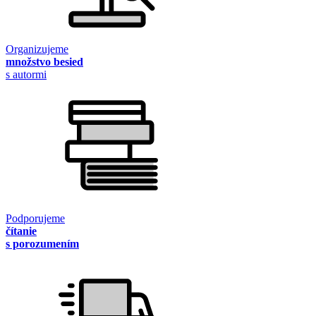
Organizujeme
množstvo besied
s autormi
Podporujeme
čítanie
s porozumením