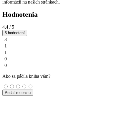
informácií na našich stránkach.
Hodnotenia
4,4
/ 5
5 hodnotení
3
1
1
0
0
Ako sa páčila kniha vám?
Pridať recenziu