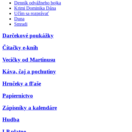
Denník odvážneho bojka
Krimi Dominika Dána
Učím sa rozprávať
Duna
Smradi
Darčekové poukážky
Čítačky e-kníh
Vecičky od Martinusu
Káva, čaj a pochutiny
Hrnčeky a fľaše
Papiernictvo
Zápisníky a kalendáre
Hudba
LP platne