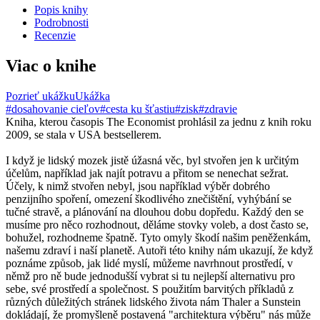
Popis knihy
Podrobnosti
Recenzie
Viac o knihe
Pozrieť ukážku
Ukážka
#dosahovanie cieľov
#cesta ku šťastiu
#zisk
#zdravie
Kniha, kterou časopis The Economist prohlásil za jednu z knih roku
2009, se stala v USA bestsellerem.
I když je lidský mozek jistě úžasná věc, byl stvořen jen k určitým
účelům, například jak najít potravu a přitom se nenechat sežrat.
Účely, k nimž stvořen nebyl, jsou například výběr dobrého
penzijního spoření, omezení škodlivého znečištění, vyhýbání se
tučné stravě, a plánování na dlouhou dobu dopředu. Každý den se
musíme pro něco rozhodnout, děláme stovky voleb, a dost často se,
bohužel, rozhodneme špatně. Tyto omyly škodí našim peněženkám,
našemu zdraví i naší planetě. Autoři této knihy nám ukazují, že když
poznáme způsob, jak lidé myslí, můžeme navrhnout prostředí, v
němž pro ně bude jednodušší vybrat si tu nejlepší alternativu pro
sebe, své prostředí a společnost. S použitím barvitých příkladů z
různých důležitých stránek lidského života nám Thaler a Sunstein
dokládají, že promyšleně postavená "architektura výběru" nás může