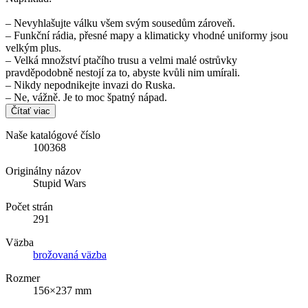
– Nevyhlašujte válku všem svým sousedům zároveň.
– Funkční rádia, přesné mapy a klimaticky vhodné uniformy jsou
velkým plus.
– Velká množství ptačího trusu a velmi malé ostrůvky
pravděpodobně nestojí za to, abyste kvůli nim umírali.
– Nikdy nepodnikejte invazi do Ruska.
– Ne, vážně. Je to moc špatný nápad.
Čítať viac
Naše katalógové číslo
100368
Originálny názov
Stupid Wars
Počet strán
291
Väzba
brožovaná väzba
Rozmer
156×237 mm