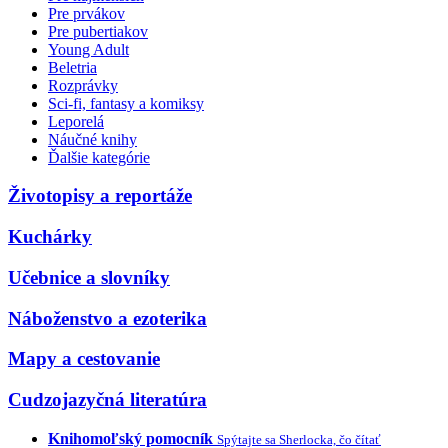
Pre prvákov
Pre pubertiakov
Young Adult
Beletria
Rozprávky
Sci-fi, fantasy a komiksy
Leporelá
Náučné knihy
Ďalšie kategórie
Životopisy a reportáže
Kuchárky
Učebnice a slovníky
Náboženstvo a ezoterika
Mapy a cestovanie
Cudzojazyčná literatúra
Knihomoľský pomocník
Spýtajte sa Sherlocka, čo čítať