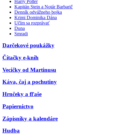
Harry Potter
Kapitán Stein a Notár Barbarič
Denník odvážneho bojka
Krimi Dominika Dána
Učím sa rozprávať
Duna
Smradi
Darčekové poukážky
Čítačky e-kníh
Vecičky od Martinusu
Káva, čaj a pochutiny
Hrnčeky a fľaše
Papiernictvo
Zápisníky a kalendáre
Hudba