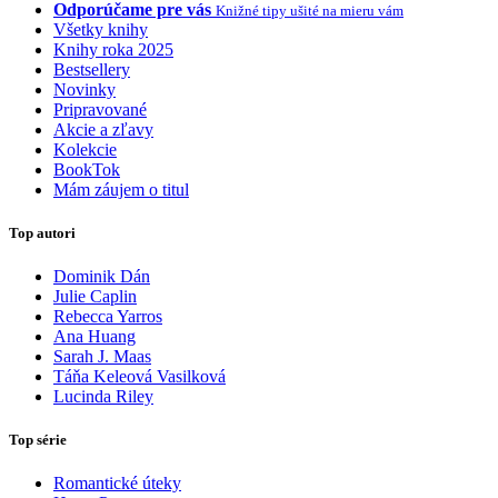
Odporúčame pre vás
Knižné tipy ušité na mieru vám
Všetky knihy
Knihy roka 2025
Bestsellery
Novinky
Pripravované
Akcie a zľavy
Kolekcie
BookTok
Mám záujem o titul
Top autori
Dominik Dán
Julie Caplin
Rebecca Yarros
Ana Huang
Sarah J. Maas
Táňa Keleová Vasilková
Lucinda Riley
Top série
Romantické úteky