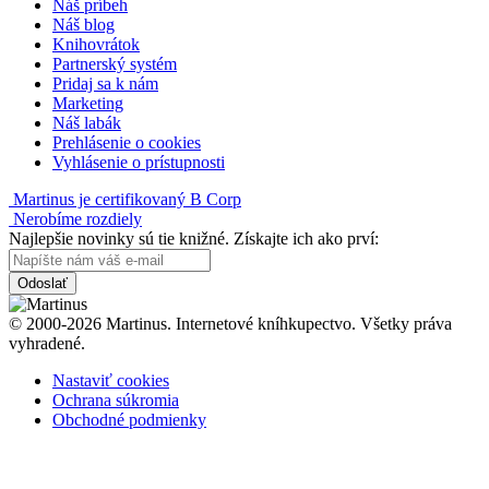
Náš príbeh
Náš blog
Knihovrátok
Partnerský systém
Pridaj sa k nám
Marketing
Náš labák
Prehlásenie o cookies
Vyhlásenie o prístupnosti
Martinus je certifikovaný B Corp
Nerobíme rozdiely
Najlepšie novinky sú tie knižné. Získajte ich ako prví:
Odoslať
© 2000-2026 Martinus. Internetové kníhkupectvo. Všetky práva
vyhradené.
Nastaviť cookies
Ochrana súkromia
Obchodné podmienky