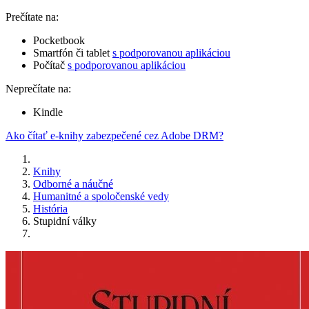
Prečítate na:
Pocketbook
Smartfón či tablet
s podporovanou aplikáciou
Počítač
s podporovanou aplikáciou
Neprečítate na:
Kindle
Ako čítať e-knihy zabezpečené cez Adobe DRM?
Knihy
Odborné a náučné
Humanitné a spoločenské vedy
História
Stupidní války