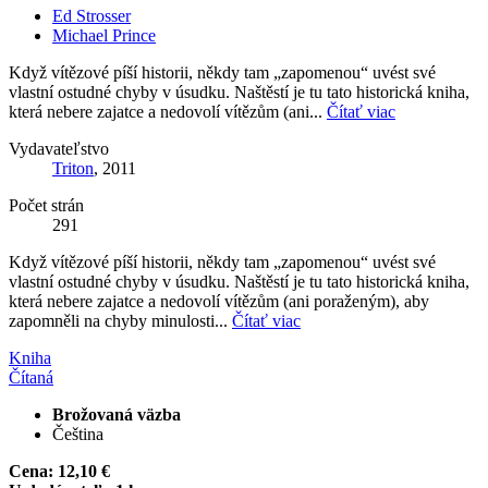
Ed Strosser
Michael Prince
Když vítězové píší historii, někdy tam „zapomenou“ uvést své
vlastní ostudné chyby v úsudku. Naštěstí je tu tato historická kniha,
která nebere zajatce a nedovolí vítězům (ani...
Čítať viac
Vydavateľstvo
Triton
, 2011
Počet strán
291
Když vítězové píší historii, někdy tam „zapomenou“ uvést své
vlastní ostudné chyby v úsudku. Naštěstí je tu tato historická kniha,
která nebere zajatce a nedovolí vítězům (ani poraženým), aby
zapomněli na chyby minulosti...
Čítať viac
Kniha
Čítaná
Brožovaná väzba
Čeština
Cena:
12,10 €