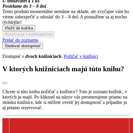
U dodávateľa 1 ks
Posielame do 3 – 8 dní
Tento produkt momentálne nemáme na sklade, ale zvyčajne vám ho
vieme zabezpečiť a odoslať do 3 – 8 dní. A posnažíme sa aj trochu
rýchlejšie!
Vložiť do košíka
Rezervovať v kníhkupectve
Pridať do zoznamu
Sledovať dostupnosť
Dostupné v
dvoch knižniciach
.
Požičať v knižnici
V ktorých knižniciach majú túto knihu?
Chcete si túto knihu požičať z knižnice? Toto je zoznam knižníc, v
ktorých ju majú. Po kliknutí na názov vás presmerujeme priamo na
stránku knižnice, kde si môžete overiť jej dostupnosť a prípadne ju
aj priamo rezervovať.