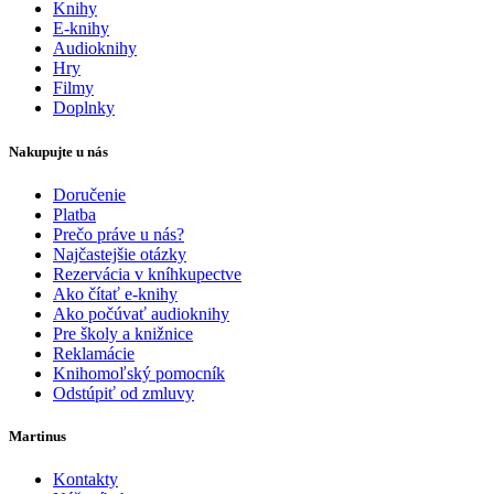
Knihy
E-knihy
Audioknihy
Hry
Filmy
Doplnky
Nakupujte u nás
Doručenie
Platba
Prečo práve u nás?
Najčastejšie otázky
Rezervácia v kníhkupectve
Ako čítať e-knihy
Ako počúvať audioknihy
Pre školy a knižnice
Reklamácie
Knihomoľský pomocník
Odstúpiť od zmluvy
Martinus
Kontakty