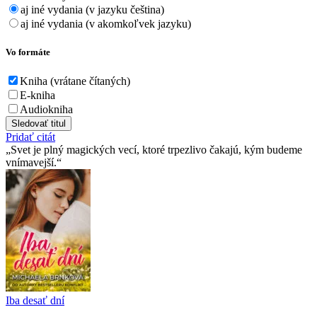
aj iné vydania (v jazyku čeština)
aj iné vydania (v akomkoľvek jazyku)
Vo formáte
Kniha (vrátane čítaných)
E-kniha
Audiokniha
Sledovať titul
Pridať citát
Svet je plný magických vecí, ktoré trpezlivo čakajú, kým budeme
vnímavejší.
Iba desať dní