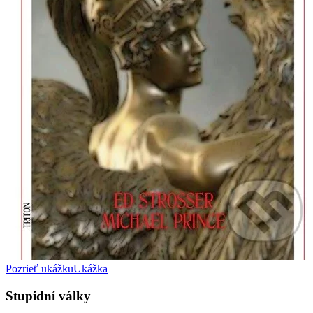
Pozrieť ukážku
Ukážka
Stupidní války