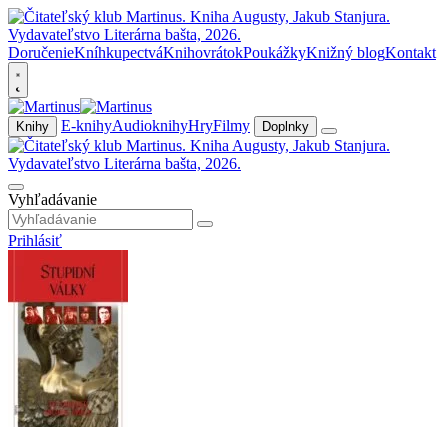
Doručenie
Kníhkupectvá
Knihovrátok
Poukážky
Knižný blog
Kontakt
E-knihy
Audioknihy
Hry
Filmy
Knihy
Doplnky
Vyhľadávanie
Prihlásiť