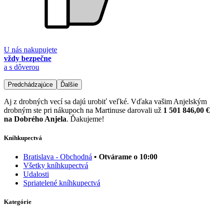
U nás nakupujete
vždy bezpečne
a s dôverou
Predchádzajúce
Ďalšie
Aj z drobných vecí sa dajú urobiť veľké. Vďaka vašim Anjelským
drobným ste pri nákupoch na Martinuse darovali už
1 501 846,00 €
na Dobrého Anjela
. Ďakujeme!
Kníhkupectvá
Bratislava - Obchodná
• Otvárame o 10:00
Všetky kníhkupectvá
Udalosti
Spriatelené kníhkupectvá
Kategórie