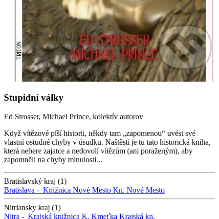
Stupidní války
Ed Strosser, Michael Prince, kolektív autorov
Když vítězové píší historii, někdy tam „zapomenou“ uvést své
vlastní ostudné chyby v úsudku. Naštěstí je tu tato historická kniha,
která nebere zajatce a nedovolí vítězům (ani poraženým), aby
zapomněli na chyby minulosti...
Bratislavský kraj (1)
Bratislava -
Knižnica Nové Mesto
Kn. Nové Mesto
Nitriansky kraj (1)
Nitra -
Krajská knižnica K. Kmeťka
Krajská kn.