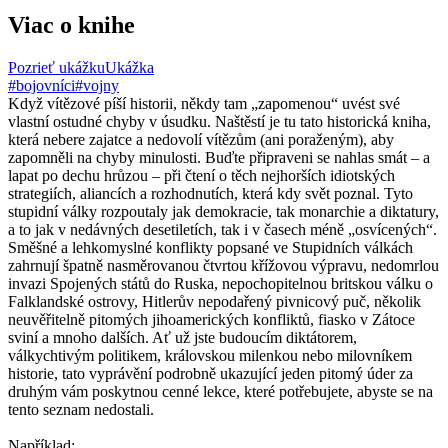
Viac o knihe
Pozrieť ukážku
Ukážka
#bojovníci
#vojny
Když vítězové píší historii, někdy tam „zapomenou“ uvést své
vlastní ostudné chyby v úsudku. Naštěstí je tu tato historická kniha,
která nebere zajatce a nedovolí vítězům (ani poraženým), aby
zapomněli na chyby minulosti. Buďte připraveni se nahlas smát – a
lapat po dechu hrůzou – při čtení o těch nejhorších idiotských
strategiích, aliancích a rozhodnutích, která kdy svět poznal. Tyto
stupidní války rozpoutaly jak demokracie, tak monarchie a diktatury,
a to jak v nedávných desetiletích, tak i v časech méně „osvícených“.
Směšné a lehkomyslné konflikty popsané ve Stupidních válkách
zahrnují špatně nasměrovanou čtvrtou křížovou výpravu, nedomrlou
invazi Spojených států do Ruska, nepochopitelnou britskou válku o
Falklandské ostrovy, Hitlerův nepodařený pivnicový puč, několik
neuvěřitelně pitomých jihoamerických konfliktů, fiasko v Zátoce
sviní a mnoho dalších. Ať už jste budoucím diktátorem,
válkychtivým politikem, královskou milenkou nebo milovníkem
historie, tato vyprávění podrobně ukazující jeden pitomý úder za
druhým vám poskytnou cenné lekce, které potřebujete, abyste se na
tento seznam nedostali.
Například: