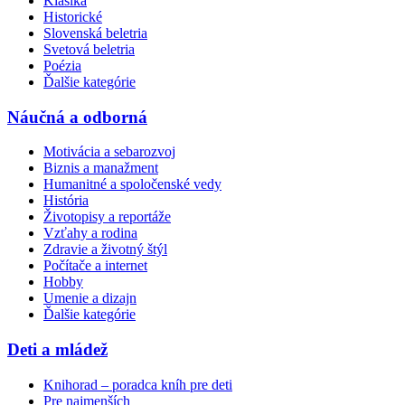
Klasika
Historické
Slovenská beletria
Svetová beletria
Poézia
Ďalšie kategórie
Náučná a odborná
Motivácia a sebarozvoj
Biznis a manažment
Humanitné a spoločenské vedy
História
Životopisy a reportáže
Vzťahy a rodina
Zdravie a životný štýl
Počítače a internet
Hobby
Umenie a dizajn
Ďalšie kategórie
Deti a mládež
Knihorad – poradca kníh pre deti
Pre najmenších