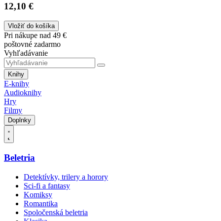
12,10 €
Vložiť do košíka
Pri nákupe nad 49 €
poštovné zadarmo
Vyhľadávanie
Knihy
E-knihy
Audioknihy
Hry
Filmy
Doplnky
Beletria
Detektívky, trilery a horory
Sci-fi a fantasy
Komiksy
Romantika
Spoločenská beletria