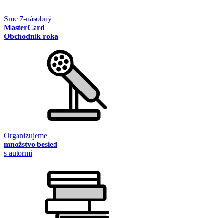
Sme 7-násobný
MasterCard
Obchodník roka
Organizujeme
množstvo besied
s autormi