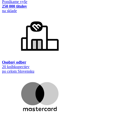
Ponúkame vyše
250 000 titulov
na sklade
Osobný odber
20 kníhkupectiev
po celom Slovensku