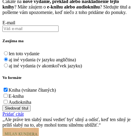
Čakáte na
nové vydanie, preklad alebo naskladnenie tejto
knihy
? Máte záujem o
e-knihu alebo audioknihu
? Sledujte titul a
pošleme vám upozornenie, keď niečo z toho pridáme do ponuky.
E-mail
Zaujíma ma
len toto vydanie
aj iné vydania (v jazyku angličtina)
aj iné vydania (v akomkoľvek jazyku)
Vo formáte
Kniha (vrátane čítaných)
E-kniha
Audiokniha
Sledovať titul
Pridať citát
Ale práve ten slabý musí­ vedieť byť silný a odí­sť, keď ten silný je
prí­liš slabý na to, aby mohol tomu silnému ublí­žiť.