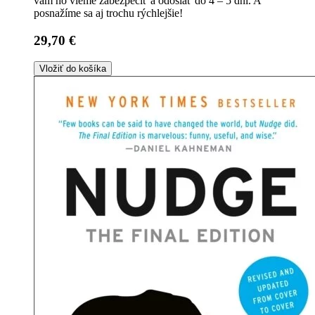
vám ho vieme zabezpečiť a odoslať do 4 – 5 dní. A
posnažíme sa aj trochu rýchlejšie!
29,70 €
Vložiť do košíka