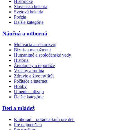
Historické
Slovenská beletria
Svetová beletria
Poézia
Ďalšie kategórie
Náučná a odborná
Motivácia a sebarozvoj
Biznis a manažment
Humanitné a spoločenské vedy
História
Životopisy a reportáže
Vzťahy a rodina
Zdravie a životný štýl
Počítače a internet
Hobby
Umenie a dizajn
Ďalšie kategórie
Deti a mládež
Knihorad – poradca kníh pre deti
Pre najmenších
Pre prvákov