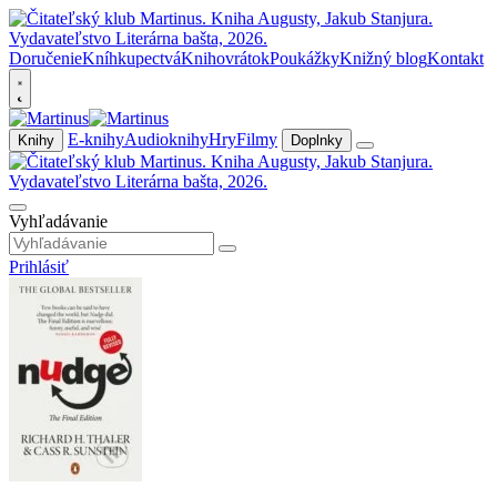
Doručenie
Kníhkupectvá
Knihovrátok
Poukážky
Knižný blog
Kontakt
E-knihy
Audioknihy
Hry
Filmy
Knihy
Doplnky
Vyhľadávanie
Prihlásiť