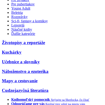
Pre pubertiakov
Young Adult
Beletria
Rozprávky
Sci-fi, fantasy a komiksy
Leporelá
Náučné knihy
Ďalšie kategórie
Životopisy a reportáže
Kuchárky
Učebnice a slovníky
Náboženstvo a ezoterika
Mapy a cestovanie
Cudzojazyčná literatúra
Knihomoľský pomocník
Spýtajte sa Sherlocka, čo čítať
Odporúčame pre vás
Knižné tipy ušité na mieru vám