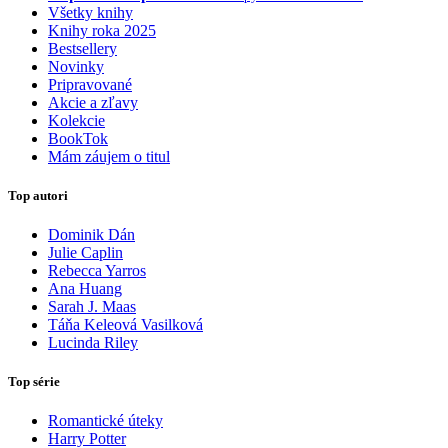
Všetky knihy
Knihy roka 2025
Bestsellery
Novinky
Pripravované
Akcie a zľavy
Kolekcie
BookTok
Mám záujem o titul
Top autori
Dominik Dán
Julie Caplin
Rebecca Yarros
Ana Huang
Sarah J. Maas
Táňa Keleová Vasilková
Lucinda Riley
Top série
Romantické úteky
Harry Potter