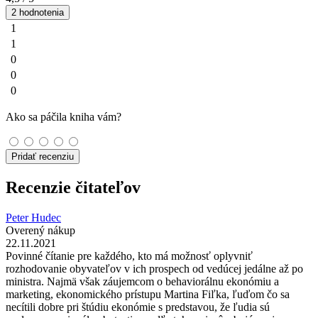
2 hodnotenia
1
1
0
0
0
Ako sa páčila kniha vám?
Pridať recenziu
Recenzie čitateľov
Peter Hudec
Overený nákup
22.11.2021
Povinné čítanie pre každého, kto má možnosť oplyvniť
rozhodovanie obyvateľov v ich prospech od vedúcej jedálne až po
ministra. Najmä však záujemcom o behaviorálnu ekonómiu a
marketing, ekonomického prístupu Martina Fiľka, ľuďom čo sa
necítili dobre pri štúdiu ekonómie s predstavou, že ľudia sú