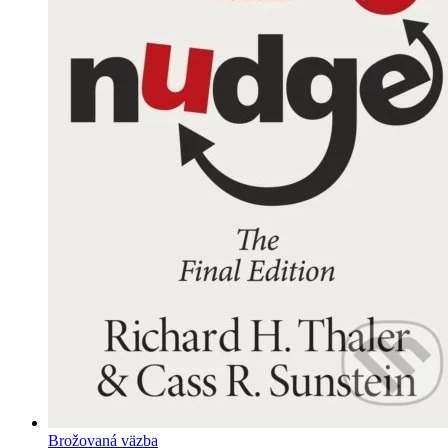
Brožovaná väzba