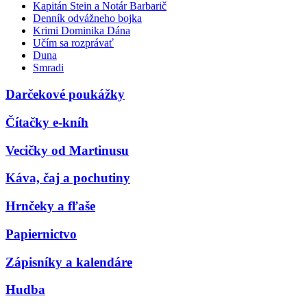
Kapitán Stein a Notár Barbarič
Denník odvážneho bojka
Krimi Dominika Dána
Učím sa rozprávať
Duna
Smradi
Darčekové poukážky
Čítačky e-kníh
Vecičky od Martinusu
Káva, čaj a pochutiny
Hrnčeky a fľaše
Papiernictvo
Zápisníky a kalendáre
Hudba