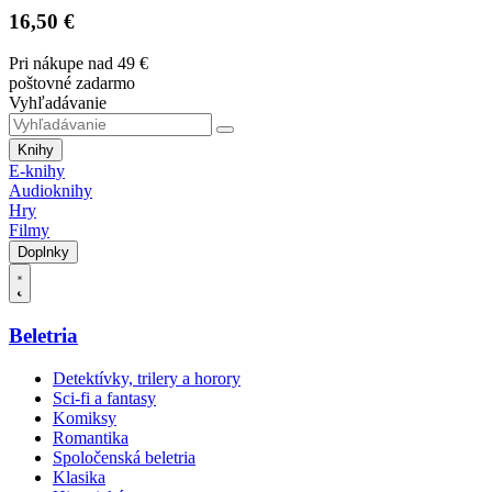
16,50 €
Pri nákupe nad 49 €
poštovné zadarmo
Vyhľadávanie
Knihy
E-knihy
Audioknihy
Hry
Filmy
Doplnky
Beletria
Detektívky, trilery a horory
Sci-fi a fantasy
Komiksy
Romantika
Spoločenská beletria
Klasika