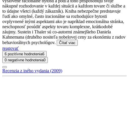
vyslovene racionálne bytosti a podľa toho prispôsobujú svoje
nákupné rozhodovanie v každej situácii a každom tovare či službe a
to údajne všetci (každý zákazník). Kniha nebezpečne predstavuje
ľudí ako omylné, často iracionálne sa rozhodujúce bytosti
ovplyvnené inými aspektami ako je napríklad emocionálna stránka,
neschopnosť posúdiť aspekty tovaru komplexne, krátkodobé
záujmy. Sustein i Thaler sú co-autormi známejšieho Daniela
Kahnemana (druhého nositeľa nobelovej ceny za ekonómiu z radov
behaviorálnych psychológov.
Čítať viac
reagovať
6 pozitívne hodnotenia
6
0 negatívne hodnotenia
0
Recenzia z iného vydania (2009)