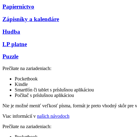
Papiernictvo
Zápisníky a kalendáre
Hudba
LP platne
Puzzle
Prečítate na zariadeniach:
Pocketbook
Kindle
Smartfón či tablet s príslušnou aplikáciou
Počítač s príslušnou aplikáciou
Nie je možné meniť veľkosť písma, formát je preto vhodný skôr pre 
Viac informácií v
našich návodoch
Prečítate na zariadeniach:
Pocketbook