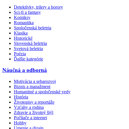
Detektívky, trilery a horory
Sci-fi a fantasy
Komiksy
Romantika
Spoločenská beletria
Klasika
Historické
Slovenská beletria
Svetová beletria
Poézia
Ďalšie kategórie
Náučná a odborná
Motivácia a sebarozvoj
Biznis a manažment
Humanitné a spoločenské vedy
História
Životopisy a reportáže
Vzťahy a rodina
Zdravie a životný štýl
Počítače a internet
Hobby
Umenie a dizajn