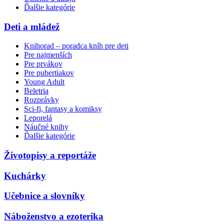
Ďalšie kategórie
Deti a mládež
Knihorad – poradca kníh pre deti
Pre najmenších
Pre prvákov
Pre pubertiakov
Young Adult
Beletria
Rozprávky
Sci-fi, fantasy a komiksy
Leporelá
Náučné knihy
Ďalšie kategórie
Životopisy a reportáže
Kuchárky
Učebnice a slovníky
Náboženstvo a ezoterika