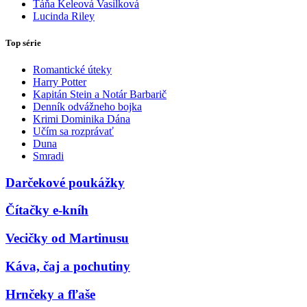
Táňa Keleová Vasilková
Lucinda Riley
Top série
Romantické úteky
Harry Potter
Kapitán Stein a Notár Barbarič
Denník odvážneho bojka
Krimi Dominika Dána
Učím sa rozprávať
Duna
Smradi
Darčekové poukážky
Čítačky e-kníh
Vecičky od Martinusu
Káva, čaj a pochutiny
Hrnčeky a fľaše