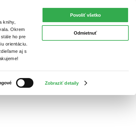
Povoliť všetko
a knihy,
ovala. Okrem
Odmietnuť
stále ho pre
u orientáciu.
dieľame aj s
Ďakujeme!
ngové
Zobraziť detaily