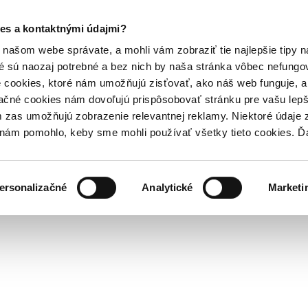
es a kontaktnými údajmi?
našom webe správate, a mohli vám zobraziť tie najlepšie tipy n
é sú naozaj potrebné a bez nich by naša stránka vôbec nefung
 cookies, ktoré nám umožňujú zisťovať, ako náš web funguje, a 
ačné cookies nám dovoľujú prispôsobovať stránku pre vašu lepši
zas umožňujú zobrazenie relevantnej reklamy. Niektoré údaje z
y nám pomohlo, keby sme mohli používať všetky tieto cookies. 
ersonalizačné
Analytické
Marketi