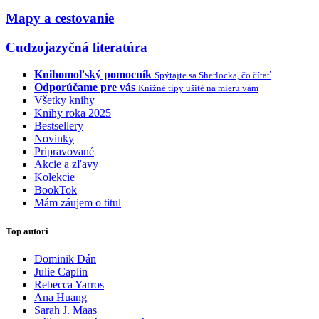
Mapy a cestovanie
Cudzojazyčná literatúra
Knihomoľský pomocník
Spýtajte sa Sherlocka, čo čítať
Odporúčame pre vás
Knižné tipy ušité na mieru vám
Všetky knihy
Knihy roka 2025
Bestsellery
Novinky
Pripravované
Akcie a zľavy
Kolekcie
BookTok
Mám záujem o titul
Top autori
Dominik Dán
Julie Caplin
Rebecca Yarros
Ana Huang
Sarah J. Maas