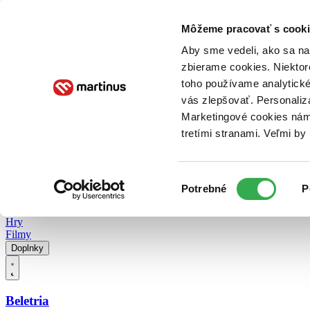
Doručenie
Kníhkupectvá
Knihovrátok
Poukážky
Knižný blog
Kontakt
Môžeme pracovať s cooki
Aby sme vedeli, ako sa na 
zbierame cookies. Niektor
E-knihy
Audioknihy
Hry
Filmy
Knihy
Doplnky
toho používame analytické
vás zlepšovať. Personaliz
Vyhľadávanie
Marketingové cookies nám 
tretími stranami. Veľmi b
Prihlásiť
Vyhľadávanie
Výber
Knihy
Potrebné
P
súhlasu
E-knihy
Audioknihy
Hry
Filmy
Doplnky
Beletria