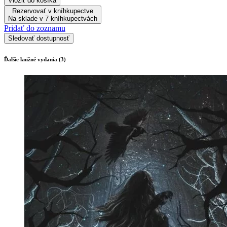
Vložiť do košíka
Rezervovať v kníhkupectve
Na sklade v 7 kníhkupectvách
Pridať do zoznamu
Sledovať dostupnosť
Ďalšie knižné vydania (3)