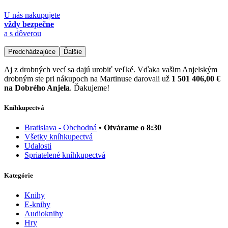
U nás nakupujete
vždy bezpečne
a s dôverou
Predchádzajúce
Ďalšie
Aj z drobných vecí sa dajú urobiť veľké. Vďaka vašim Anjelským
drobným ste pri nákupoch na Martinuse darovali už
1 501 406,00 €
na Dobrého Anjela
. Ďakujeme!
Kníhkupectvá
Bratislava - Obchodná
• Otvárame o 8:30
Všetky kníhkupectvá
Udalosti
Spriatelené kníhkupectvá
Kategórie
Knihy
E-knihy
Audioknihy
Hry