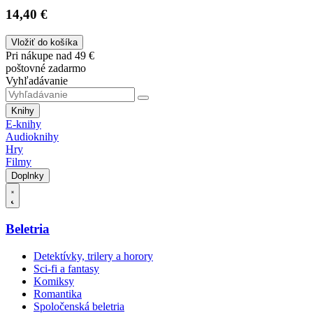
14,40 €
Vložiť do košíka
Pri nákupe nad 49 €
poštovné zadarmo
Vyhľadávanie
Knihy
E-knihy
Audioknihy
Hry
Filmy
Doplnky
Beletria
Detektívky, trilery a horory
Sci-fi a fantasy
Komiksy
Romantika
Spoločenská beletria