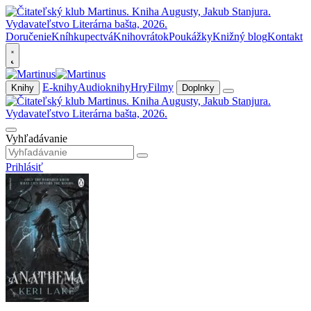
Doručenie
Kníhkupectvá
Knihovrátok
Poukážky
Knižný blog
Kontakt
E-knihy
Audioknihy
Hry
Filmy
Knihy
Doplnky
Vyhľadávanie
Prihlásiť