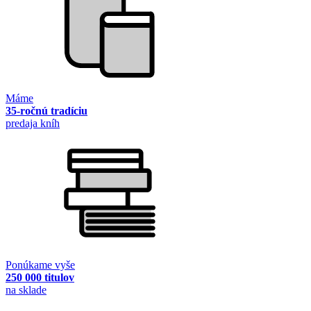
Máme
35-ročnú tradíciu
predaja kníh
Ponúkame vyše
250 000 titulov
na sklade