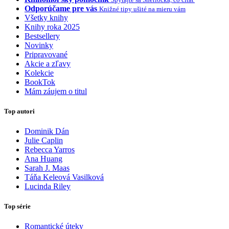
Odporúčame pre vás
Knižné tipy ušité na mieru vám
Všetky knihy
Knihy roka 2025
Bestsellery
Novinky
Pripravované
Akcie a zľavy
Kolekcie
BookTok
Mám záujem o titul
Top autori
Dominik Dán
Julie Caplin
Rebecca Yarros
Ana Huang
Sarah J. Maas
Táňa Keleová Vasilková
Lucinda Riley
Top série
Romantické úteky