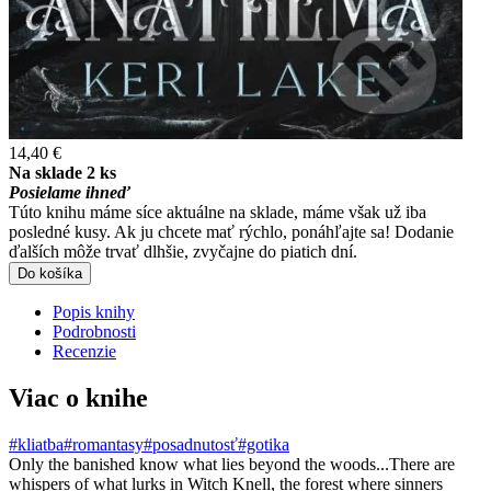
14,40 €
Na sklade 2 ks
Posielame ihneď
Túto knihu máme síce aktuálne na sklade, máme však už iba
posledné kusy. Ak ju chcete mať rýchlo, ponáhľajte sa! Dodanie
ďalších môže trvať dlhšie, zvyčajne do piatich dní.
Do košíka
Popis knihy
Podrobnosti
Recenzie
Viac o knihe
#kliatba
#romantasy
#posadnutosť
#gotika
Only the banished know what lies beyond the woods...There are
whispers of what lurks in Witch Knell, the forest where sinners