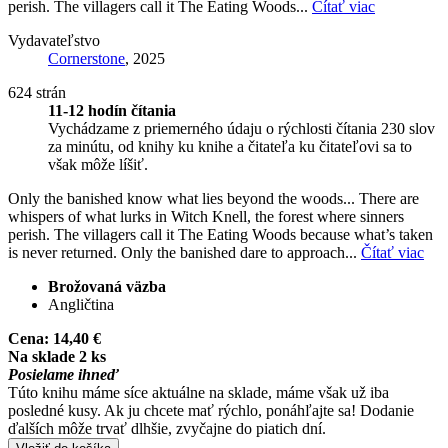
perish. The villagers call it The Eating Woods...
Čítať viac
Vydavateľstvo
Cornerstone
, 2025
624 strán
11-12 hodín čítania
Vychádzame z priemerného údaju o rýchlosti čítania 230 slov
za minútu, od knihy ku knihe a čitateľa ku čitateľovi sa to
však môže líšiť.
Only the banished know what lies beyond the woods... There are
whispers of what lurks in Witch Knell, the forest where sinners
perish. The villagers call it The Eating Woods because what’s taken
is never returned. Only the banished dare to approach...
Čítať viac
Brožovaná väzba
Angličtina
Cena:
14,40 €
Na sklade 2 ks
Posielame ihneď
Túto knihu máme síce aktuálne na sklade, máme však už iba
posledné kusy. Ak ju chcete mať rýchlo, ponáhľajte sa! Dodanie
ďalších môže trvať dlhšie, zvyčajne do piatich dní.