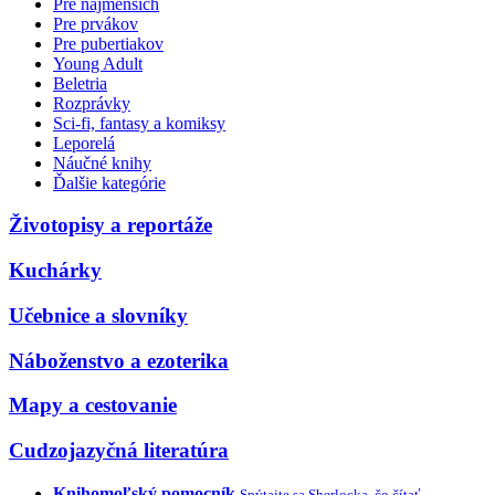
Pre najmenších
Pre prvákov
Pre pubertiakov
Young Adult
Beletria
Rozprávky
Sci-fi, fantasy a komiksy
Leporelá
Náučné knihy
Ďalšie kategórie
Životopisy a reportáže
Kuchárky
Učebnice a slovníky
Náboženstvo a ezoterika
Mapy a cestovanie
Cudzojazyčná literatúra
Knihomoľský pomocník
Spýtajte sa Sherlocka, čo čítať