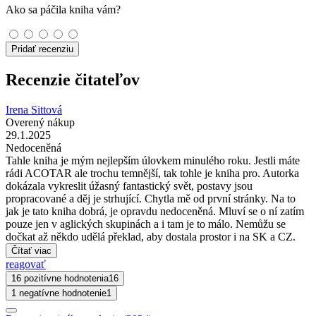
Ako sa páčila kniha vám?
Pridať recenziu
Recenzie čitateľov
Irena Sittová
Overený nákup
29.1.2025
Nedoceněná
Tahle kniha je mým nejlepším úlovkem minulého roku. Jestli máte
rádi ACOTAR ale trochu temnější, tak tohle je kniha pro. Autorka
dokázala vykreslit úžasný fantastický svět, postavy jsou
propracované a děj je strhující. Chytla mě od první stránky. Na to
jak je tato kniha dobrá, je opravdu nedoceněná. Mluví se o ní zatím
pouze jen v aglických skupinách a i tam je to málo. Nemůžu se
dočkat až někdo udělá překlad, aby dostala prostor i na SK a CZ.
Čítať viac
reagovať
16 pozitívne hodnotenia
16
1 negatívne hodnotenie
1