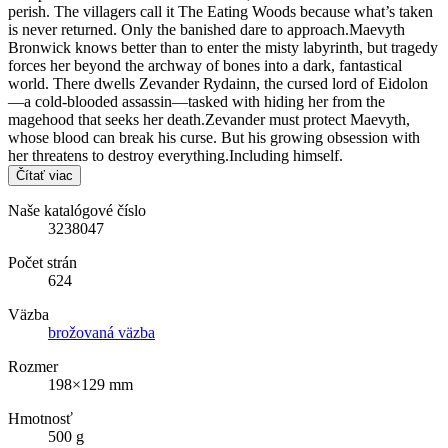
perish. The villagers call it The Eating Woods because what’s taken
is never returned. Only the banished dare to approach.Maevyth
Bronwick knows better than to enter the misty labyrinth, but tragedy
forces her beyond the archway of bones into a dark, fantastical
world. There dwells Zevander Rydainn, the cursed lord of Eidolon
—a cold-blooded assassin—tasked with hiding her from the
magehood that seeks her death.Zevander must protect Maevyth,
whose blood can break his curse. But his growing obsession with
her threatens to destroy everything.Including himself.
Čítať viac
Naše katalógové číslo
3238047
Počet strán
624
Väzba
brožovaná väzba
Rozmer
198×129 mm
Hmotnosť
500 g