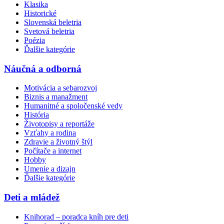
Klasika
Historické
Slovenská beletria
Svetová beletria
Poézia
Ďalšie kategórie
Náučná a odborná
Motivácia a sebarozvoj
Biznis a manažment
Humanitné a spoločenské vedy
História
Životopisy a reportáže
Vzťahy a rodina
Zdravie a životný štýl
Počítače a internet
Hobby
Umenie a dizajn
Ďalšie kategórie
Deti a mládež
Knihorad – poradca kníh pre deti