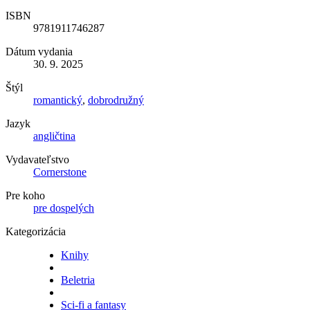
ISBN
9781911746287
Dátum vydania
30. 9. 2025
Štýl
romantický
,
dobrodružný
Jazyk
angličtina
Vydavateľstvo
Cornerstone
Pre koho
pre dospelých
Kategorizácia
Knihy
Beletria
Sci-fi a fantasy