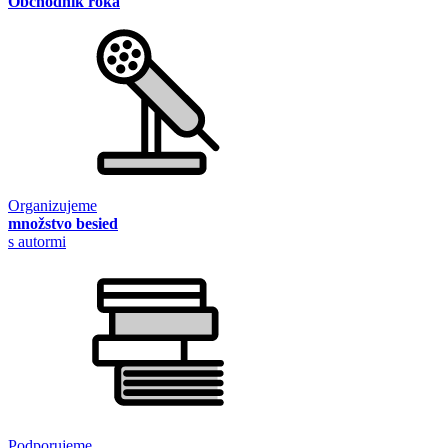
Obchodník roka
Organizujeme
množstvo besied
s autormi
Podporujeme