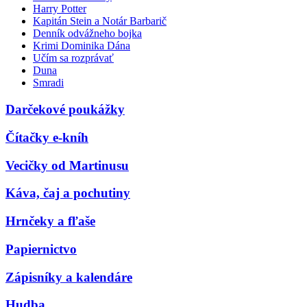
Harry Potter
Kapitán Stein a Notár Barbarič
Denník odvážneho bojka
Krimi Dominika Dána
Učím sa rozprávať
Duna
Smradi
Darčekové poukážky
Čítačky e-kníh
Vecičky od Martinusu
Káva, čaj a pochutiny
Hrnčeky a fľaše
Papiernictvo
Zápisníky a kalendáre
Hudba