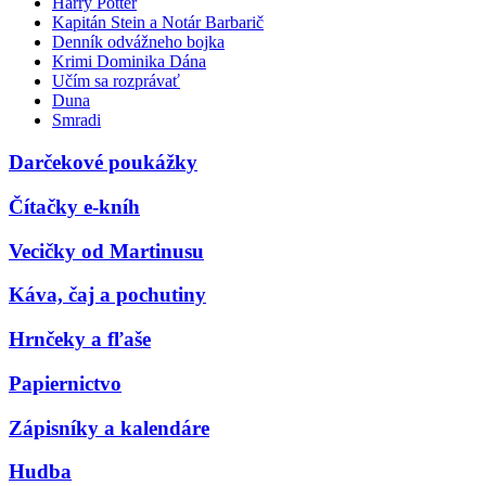
Harry Potter
Kapitán Stein a Notár Barbarič
Denník odvážneho bojka
Krimi Dominika Dána
Učím sa rozprávať
Duna
Smradi
Darčekové poukážky
Čítačky e-kníh
Vecičky od Martinusu
Káva, čaj a pochutiny
Hrnčeky a fľaše
Papiernictvo
Zápisníky a kalendáre
Hudba