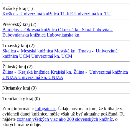
Košický kraj (1)
Košice -
Univerzitná knižnica TUKE
Univerzitná kn. TU
Prešovský kraj (2)
Bardejov -
Okresná knižnica
Okresná kn.
Stará Ľubovňa -
Ľubovnianska knižnica
Ľubovnianska kn.
Trnavský kraj (2)
Skalica -
Mestská knižnica
Mestská kn.
Trnava -
Univerzitná
knižnica UCM
Univerzitná kn. UCM
Žilinský kraj (2)
Žilina -
Krajská knižnica
Krajská kn.
Žilina -
Univerzitná knižnica
UNIZA
Univerzitná kn. UNIZA
Nitriansky kraj (0)
Trenčiansky kraj (0)
Zdroj informácií:
Infogate.sk
. Údaje hovoria o tom, že kniha je v
evidencii danej knižnice, môže však už byť aktuálne požičaná. Tu
nájdete
zoznam všetkých viac ako 200 slovenských knižníc
, o
ktorých máme údaje.