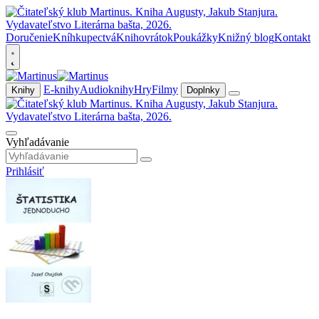
Doručenie
Kníhkupectvá
Knihovrátok
Poukážky
Knižný blog
Kontakt
E-knihy
Audioknihy
Hry
Filmy
Knihy
Doplnky
Vyhľadávanie
Prihlásiť