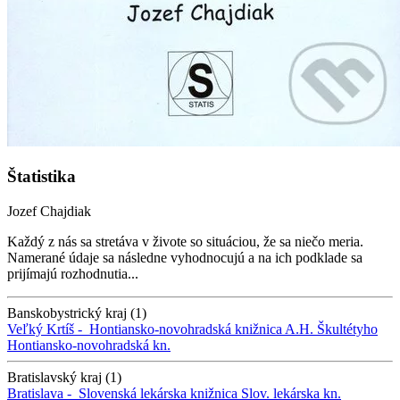
Štatistika
Jozef Chajdiak
Každý z nás sa stretáva v živote so situáciou, že sa niečo meria.
Namerané údaje sa následne vyhodnocujú a na ich podklade sa
prijímajú rozhodnutia...
Banskobystrický kraj (1)
Veľký Krtíš -
Hontiansko-novohradská knižnica A.H. Škultétyho
Hontiansko-novohradská kn.
Bratislavský kraj (1)
Bratislava -
Slovenská lekárska knižnica
Slov. lekárska kn.