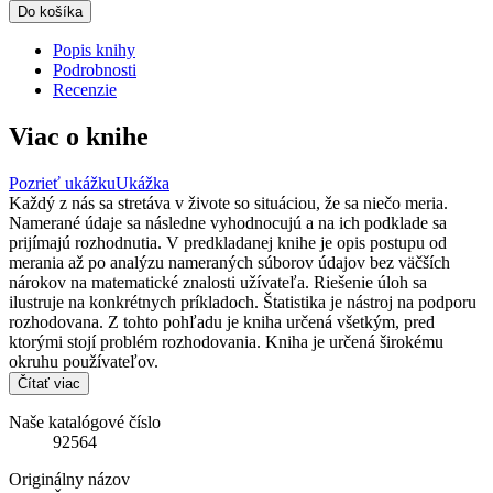
Do košíka
Popis knihy
Podrobnosti
Recenzie
Viac o knihe
Pozrieť ukážku
Ukážka
Každý z nás sa stretáva v živote so situáciou, že sa niečo meria.
Namerané údaje sa následne vyhodnocujú a na ich podklade sa
prijímajú rozhodnutia. V predkladanej knihe je opis postupu od
merania až po analýzu nameraných súborov údajov bez väčších
nárokov na matematické znalosti užívateľa. Riešenie úloh sa
ilustruje na konkrétnych príkladoch. Štatistika je nástroj na podporu
rozhodovana. Z tohto pohľadu je kniha určená všetkým, pred
ktorými stojí problém rozhodovania. Kniha je určená širokému
okruhu používateľov.
Čítať viac
Naše katalógové číslo
92564
Originálny názov