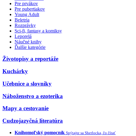
Pre prvákov
Pre pubertiakov
Young Adult
Beletria
Rozprávky
Sci-fi, fantasy a komiksy
Leporelá
Náučné knihy
Ďalšie kategórie
Životopisy a reportáže
Kuchárky
Učebnice a slovníky
Náboženstvo a ezoterika
Mapy a cestovanie
Cudzojazyčná literatúra
Knihomoľský pomocník
Spýtajte sa Sherlocka, čo čítať