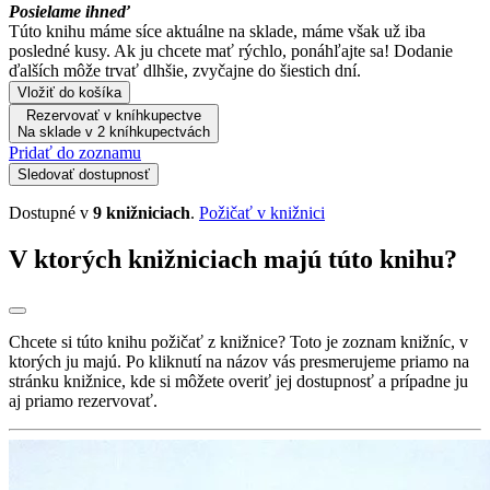
Posielame ihneď
Túto knihu máme síce aktuálne na sklade, máme však už iba
posledné kusy. Ak ju chcete mať rýchlo, ponáhľajte sa! Dodanie
ďalších môže trvať dlhšie, zvyčajne do šiestich dní.
Vložiť do košíka
Rezervovať v kníhkupectve
Na sklade v 2 kníhkupectvách
Pridať do zoznamu
Sledovať dostupnosť
Dostupné v
9 knižniciach
.
Požičať v knižnici
V ktorých knižniciach majú túto knihu?
Chcete si túto knihu požičať z knižnice? Toto je zoznam knižníc, v
ktorých ju majú. Po kliknutí na názov vás presmerujeme priamo na
stránku knižnice, kde si môžete overiť jej dostupnosť a prípadne ju
aj priamo rezervovať.