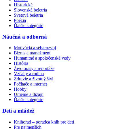
Historické
Slovenská beletria
Svetová beletria
Poézia
Ďalšie kategórie
Náučná a odborná
Motivácia a sebarozvoj
Biznis a manažment
Humanitné a spoločenské vedy
História
Životopisy a reportáže
Vzťahy a rodina
Zdravie a životný štýl
Počítače a internet
Hobby
Umenie a dizajn
Ďalšie kategórie
Deti a mládež
Knihorad – poradca kníh pre deti
Pre najmenších