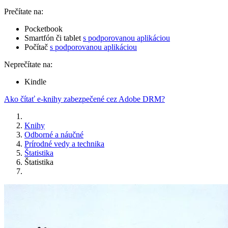
Prečítate na:
Pocketbook
Smartfón či tablet
s podporovanou aplikáciou
Počítač
s podporovanou aplikáciou
Neprečítate na:
Kindle
Ako čítať e-knihy zabezpečené cez Adobe DRM?
Knihy
Odborné a náučné
Prírodné vedy a technika
Štatistika
Štatistika