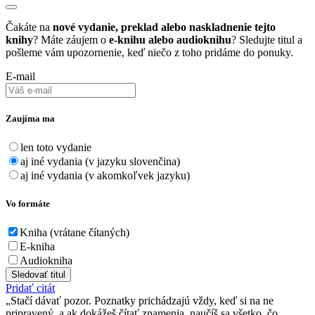
Čakáte na
nové vydanie, preklad alebo naskladnenie tejto
knihy
? Máte záujem o
e-knihu alebo audioknihu
? Sledujte titul a
pošleme vám upozornenie, keď niečo z toho pridáme do ponuky.
E-mail
Zaujíma ma
len toto vydanie
aj iné vydania (v jazyku slovenčina)
aj iné vydania (v akomkoľvek jazyku)
Vo formáte
Kniha (vrátane čítaných)
E-kniha
Audiokniha
Sledovať titul
Pridať citát
Stačí dávať pozor. Poznatky prichádzajú vždy, keď si na ne
pripravený, a ak dokážeš čítať znamenia, naučíš sa všetko, čo