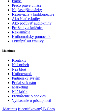
Platba
Prečo práve u nás?
Najčastejšie otázky
Rezervácia v kníhkupectve
Ako čítať e-knihy
Ako počúvať audioknihy
Pre školy a knižnice
Reklamácie
Knihomoľský pomocník
Odstúpiť od zmluvy
Martinus
Kontakty
Náš príbeh
Náš blog
Knihovrátok
Partnerský systém
Pridaj sa k nám
Marketing
Náš labák
Prehlásenie o cookies
Vyhlásenie o prístupnosti
Martinus je certifikovaný B Corp