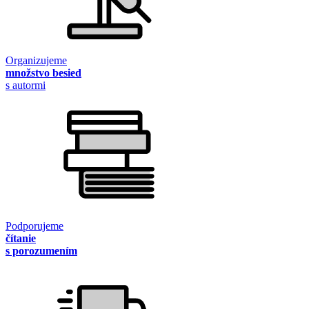
Organizujeme
množstvo besied
s autormi
Podporujeme
čítanie
s porozumením