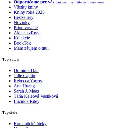
Odporúčame pre vás
Knižné tipy ušité na mieru vám
Všetky knihy
Knihy roka 2025
Bestsellery
Novinky
Pripravované
Akcie a zľavy
Kolekcie
BookTok
Mám záujem o titul
Top autori
Dominik Dán
Julie Caplin
Rebecca Yarros
Ana Huang
Sarah J. Maas
Táňa Keleová Vasilková
Lucinda Riley
Top série
Romantické úteky