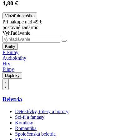
4,80 €
Vložiť do košíka
Pri nákupe nad 49 €
poštovné zadarmo
Vyhľadávanie
Knihy
E-knihy
Audioknihy
Hry
Filmy
Doplnky
Beletria
Detektívky, trilery a horory
Sci-fi a fantasy
Komiksy
Romantika
Spoločenská beletria
Klasika