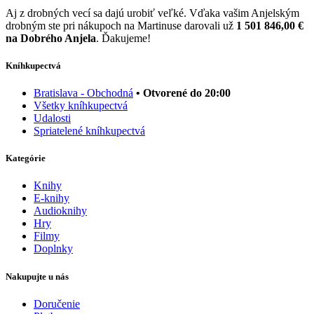
Aj z drobných vecí sa dajú urobiť veľké. Vďaka vašim Anjelským
drobným ste pri nákupoch na Martinuse darovali už
1 501 846,00 €
na Dobrého Anjela
. Ďakujeme!
Kníhkupectvá
Bratislava - Obchodná
• Otvorené do 20:00
Všetky kníhkupectvá
Udalosti
Spriatelené kníhkupectvá
Kategórie
Knihy
E-knihy
Audioknihy
Hry
Filmy
Doplnky
Nakupujte u nás
Doručenie