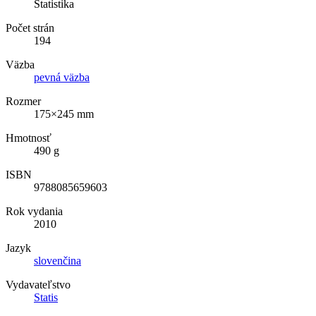
Štatistika
Počet strán
194
Väzba
pevná väzba
Rozmer
175×245 mm
Hmotnosť
490 g
ISBN
9788085659603
Rok vydania
2010
Jazyk
slovenčina
Vydavateľstvo
Statis