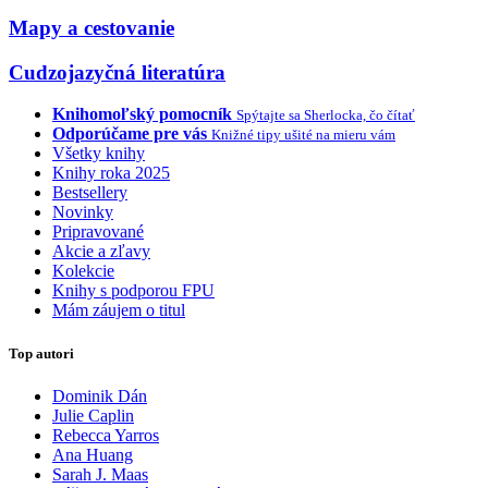
Mapy a cestovanie
Cudzojazyčná literatúra
Knihomoľský pomocník
Spýtajte sa Sherlocka, čo čítať
Odporúčame pre vás
Knižné tipy ušité na mieru vám
Všetky knihy
Knihy roka 2025
Bestsellery
Novinky
Pripravované
Akcie a zľavy
Kolekcie
Knihy s podporou FPU
Mám záujem o titul
Top autori
Dominik Dán
Julie Caplin
Rebecca Yarros
Ana Huang
Sarah J. Maas