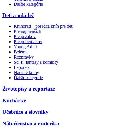
Ďalšie kategórie
Deti a mládež
Knihorad – poradca kníh pre deti
Pre najmenších
Pre prvákov
Pre pubertiakov
Young Adult
Beletria
Rozprávky
Sci-fi, fantasy a komiksy
Leporelá
Náučné knihy
Ďalšie kategórie
Životopisy a reportáže
Kuchárky
Učebnice a slovníky
Náboženstvo a ezoterika