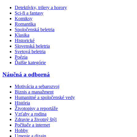
Detektívky, trilery a horory
Sci-fi a fantasy
Komiksy
Romantika
Spoločenská beletria
Klasika
Historické
Slovenská beletria
Svetová beletria
Poézia
Ďalšie kategórie
Náučná a odborná
Motivácia a sebarozvoj
Biznis a manažment
Humanitné a spoločenské vedy
História
Životopisy a reportáže
Vzťahy a rodina
Zdravie a životný štýl
Počítače a internet
Hobby
Umenie a dizajn