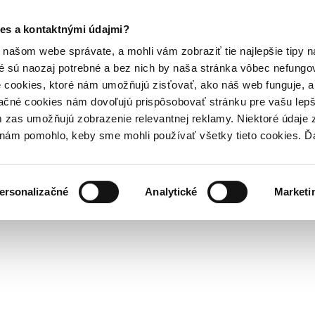
es a kontaktnými údajmi?
našom webe správate, a mohli vám zobraziť tie najlepšie tipy n
é sú naozaj potrebné a bez nich by naša stránka vôbec nefung
 cookies, ktoré nám umožňujú zisťovať, ako náš web funguje, a 
ačné cookies nám dovoľujú prispôsobovať stránku pre vašu lepši
zas umožňujú zobrazenie relevantnej reklamy. Niektoré údaje z
y nám pomohlo, keby sme mohli používať všetky tieto cookies. 
ersonalizačné
Analytické
Marketi