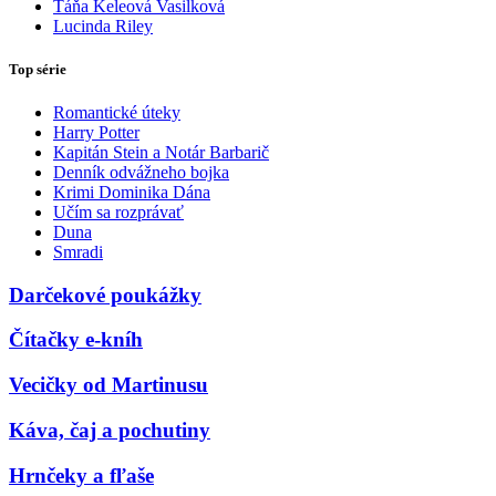
Táňa Keleová Vasilková
Lucinda Riley
Top série
Romantické úteky
Harry Potter
Kapitán Stein a Notár Barbarič
Denník odvážneho bojka
Krimi Dominika Dána
Učím sa rozprávať
Duna
Smradi
Darčekové poukážky
Čítačky e-kníh
Vecičky od Martinusu
Káva, čaj a pochutiny
Hrnčeky a fľaše