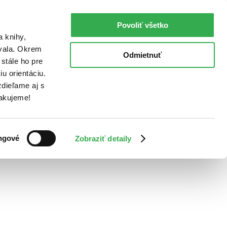
Povoliť všetko
a knihy,
ovala. Okrem
Odmietnuť
stále ho pre
u orientáciu.
dieľame aj s
Ďakujeme!
ngové
Zobraziť detaily