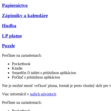
Papiernictvo
Zápisníky a kalendáre
Hudba
LP platne
Puzzle
Prečítate na zariadeniach:
Pocketbook
Kindle
Smartfón či tablet s príslušnou aplikáciou
Počítač s príslušnou aplikáciou
Nie je možné meniť veľkosť písma, formát je preto vhodný skôr pre 
Viac informácií v
našich návodoch
Prečítate na zariadeniach:
Pocketbook