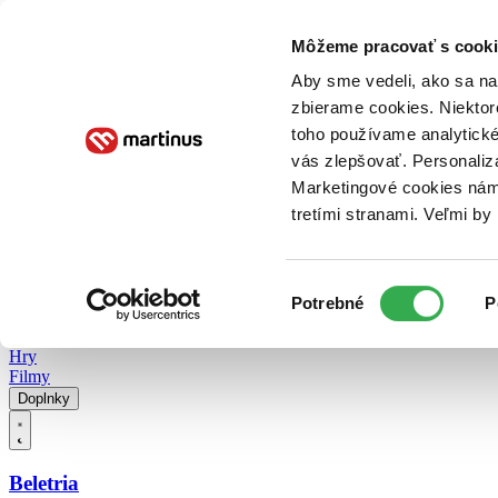
Doručenie
Kníhkupectvá
Knihovrátok
Poukážky
Knižný blog
Kontakt
Môžeme pracovať s cooki
Aby sme vedeli, ako sa na 
zbierame cookies. Niektor
E-knihy
Audioknihy
Hry
Filmy
Knihy
Doplnky
toho používame analytické
vás zlepšovať. Personaliz
Vyhľadávanie
Marketingové cookies nám 
tretími stranami. Veľmi b
Prihlásiť
Vyhľadávanie
Výber
Knihy
Potrebné
P
súhlasu
E-knihy
Audioknihy
Hry
Filmy
Doplnky
Beletria