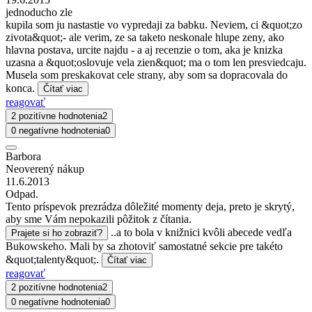
jednoducho zle
kupila som ju nastastie vo vypredaji za babku. Neviem, ci &quot;zo
zivota&quot;- ale verim, ze sa taketo neskonale hlupe zeny, ako
hlavna postava, urcite najdu - a aj recenzie o tom, aka je knizka
uzasna a &quot;oslovuje vela zien&quot; ma o tom len presviedcaju.
Musela som preskakovat cele strany, aby som sa dopracovala do
konca.
Čítať viac
reagovať
2 pozitívne hodnotenia
2
0 negatívne hodnotenia
0
Barbora
Neoverený nákup
11.6.2013
Odpad.
Tento príspevok prezrádza dôležité momenty deja, preto je skrytý,
aby sme Vám nepokazili pôžitok z čítania.
..a to bola v knižnici kvôli abecede vedľa
Prajete si ho zobraziť?
Bukowskeho. Mali by sa zhotoviť samostatné sekcie pre takéto
&quot;talenty&quot;.
Čítať viac
reagovať
2 pozitívne hodnotenia
2
0 negatívne hodnotenia
0