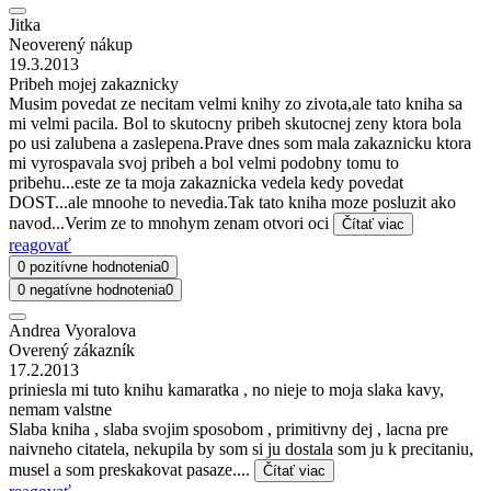
Jitka
Neoverený nákup
19.3.2013
Pribeh mojej zakaznicky
Musim povedat ze necitam velmi knihy zo zivota,ale tato kniha sa
mi velmi pacila. Bol to skutocny pribeh skutocnej zeny ktora bola
po usi zalubena a zaslepena.Prave dnes som mala zakaznicku ktora
mi vyrospavala svoj pribeh a bol velmi podobny tomu to
pribehu...este ze ta moja zakaznicka vedela kedy povedat
DOST...ale mnoohe to nevedia.Tak tato kniha moze posluzit ako
navod...Verim ze to mnohym zenam otvori oci
Čítať viac
reagovať
0 pozitívne hodnotenia
0
0 negatívne hodnotenia
0
Andrea Vyoralova
Overený zákazník
17.2.2013
priniesla mi tuto knihu kamaratka , no nieje to moja slaka kavy,
nemam valstne
Slaba kniha , slaba svojim sposobom , primitivny dej , lacna pre
naivneho citatela, nekupila by som si ju dostala som ju k precitaniu,
musel a som preskakovat pasaze....
Čítať viac