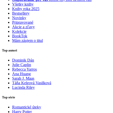
Všetky knihy
Knihy roka 2025
Bestsellery
Novinky
Pripravované
Akcie a zľavy
Kolekcie
BookTok
Mám záujem o titul
Top autori
Dominik Dán
Julie Caplin
Rebecca Yarros
Ana Huang
Sarah J. Maas
Táňa Keleová Vasilková
Lucinda Riley
Top série
Romantické úteky
Harry Potter