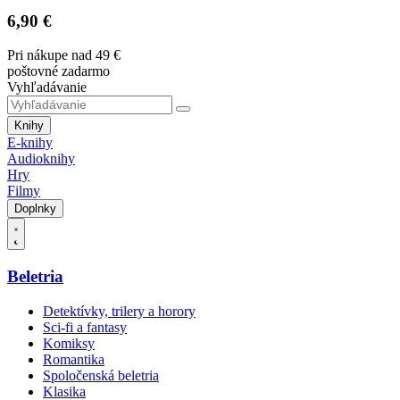
6,90 €
Pri nákupe nad 49 €
poštovné zadarmo
Vyhľadávanie
Knihy
E-knihy
Audioknihy
Hry
Filmy
Doplnky
Beletria
Detektívky, trilery a horory
Sci-fi a fantasy
Komiksy
Romantika
Spoločenská beletria
Klasika