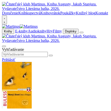
Doručenie
Kníhkupectvá
Knihovrátok
Poukážky
Knižný blog
Kontakt
E-knihy
Audioknihy
Hry
Filmy
Knihy
Doplnky
Vyhľadávanie
Prihlásiť