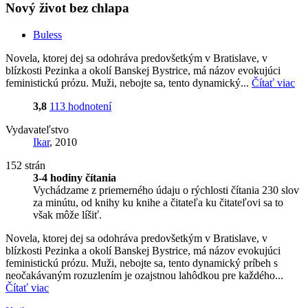
Nový život bez chlapa
Buless
Novela, ktorej dej sa odohráva predovšetkým v Bratislave, v
blízkosti Pezinka a okolí Banskej Bystrice, má názov evokujúci
feministickú prózu. Muži, nebojte sa, tento dynamický...
Čítať viac
3,8
113 hodnotení
Vydavateľstvo
Ikar
, 2010
152 strán
3-4 hodiny čítania
Vychádzame z priemerného údaju o rýchlosti čítania 230 slov
za minútu, od knihy ku knihe a čitateľa ku čitateľovi sa to
však môže líšiť.
Novela, ktorej dej sa odohráva predovšetkým v Bratislave, v
blízkosti Pezinka a okolí Banskej Bystrice, má názov evokujúci
feministickú prózu. Muži, nebojte sa, tento dynamický príbeh s
neočakávaným rozuzlením je ozajstnou lahôdkou pre každého...
Čítať viac