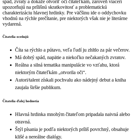
spád, zvraty a dokáže otvoriť oči čitateľkám, zároveň viacerí
upozorňujú na prílišnú skratkovitosť a problematickú
charakterizáciu hlavnej hrdinky. Pre väčšinu ide o oddychovku
vhodnú na rýchle prečítanie, pre niektorých však nie je literárne
vydarená.
Čitatelia oceňujú
Číta sa rýchlo a pútavo, veľa ľudí ju zhltlo za pár večerov.
Má dobrý spád, napätie a niekoľko nečakaných zvratov.
Reálna a silná tematika manipulácie vo vzťahu, ktorá
niektorým čitateľkám „otvorila oči“.
Autori/talent získali pochvalu ako nádejný debut a kniha
zaujala širšie publikum.
Čitatelia ďalej hodnotia
Hlavná hrdinka mnohým čitateľom pripadala naivná alebo
otravná.
Štýl písania je podľa niektorých príliš povrchný, obsahuje
klišé a nereálne dialógy.