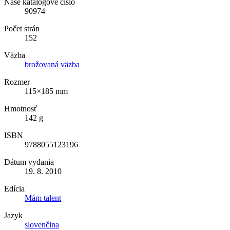
Naše katalógové číslo
90974
Počet strán
152
Väzba
brožovaná väzba
Rozmer
115×185 mm
Hmotnosť
142 g
ISBN
9788055123196
Dátum vydania
19. 8. 2010
Edícia
Mám talent
Jazyk
slovenčina