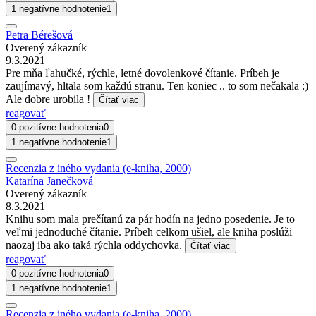
1 negatívne hodnotenie
1
Petra Bérešová
Overený zákazník
9.3.2021
Pre mňa ľahučké, rýchle, letné dovolenkové čítanie. Príbeh je
zaujímavý, hltala som každú stranu. Ten koniec .. to som nečakala :)
Ale dobre urobila !
Čítať viac
reagovať
0 pozitívne hodnotenia
0
1 negatívne hodnotenie
1
Recenzia z iného vydania (e-kniha, 2000)
Katarína Janečková
Overený zákazník
8.3.2021
Knihu som mala prečítanú za pár hodín na jedno posedenie. Je to
veľmi jednoduché čítanie. Príbeh celkom ušiel, ale kniha poslúži
naozaj iba ako taká rýchla oddychovka.
Čítať viac
reagovať
0 pozitívne hodnotenia
0
1 negatívne hodnotenie
1
Recenzia z iného vydania (e-kniha, 2000)