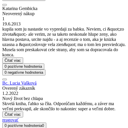
Katarina Gembicka
Neoverený nákup
1
19.6.2013
kupila som ju nastastie vo vypredaji za babku. Neviem, ci &quot;zo
zivota&quot;- ale verim, ze sa taketo neskonale hlupe zeny, ako
hlavna postava, urcite najdu - a aj recenzie o tom, aka je knizka
uzasna a &quot;oslovuje vela zien&quot; ma o tom len presviedcaju.
Musela som preskakovat cele strany, aby som sa dopracovala do
konca.
Čítať viac
0 pozitívne hodnotenia
0 negatívne hodnotenia
Bc. Lucia Vašková
Overený zákazník
1.2.2022
Nový život bez chlapa
Skvelá kniha, ľahko sa číta. Odporúčam každému, a záver ma
veľmi prekvapil, ale skončilo to nakoniec super a veľmi dobre.
Čítať viac
reagovať
0 pozitívne hodnotenia
0