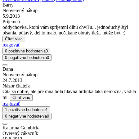
Barry
Neoverený nákup
5.9.2013
Príjemná
oddychovka, ktorá vám spríjemní dlhú chvíľu... jednoduchý štýl
písania, pútavý, dej to malo, nečakané obraty tiež.. môže byť :)
Čítať viac
reagovať
0 pozitívne hodnotenia
0
0 negatívne hodnotenia
0
Dana
Neoverený nákup
24.7.2013
Názor čitateľa
Cita sa dobre, ale pre mna bola hlavna hrdinka taka nemozna, vadila
mi.
Čítať viac
reagovať
1 pozitívne hodnotenie
1
0 negatívne hodnotenia
0
Katarina Gembicka
Overený zákazník
19.6.2013