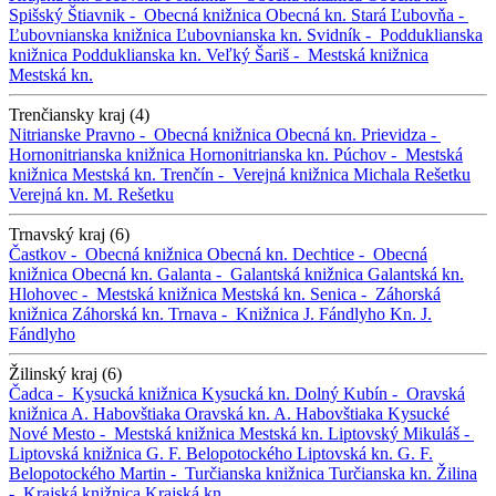
Spišský Štiavnik -
Obecná knižnica
Obecná kn.
Stará Ľubovňa -
Ľubovnianska knižnica
Ľubovnianska kn.
Svidník -
Podduklianska
knižnica
Podduklianska kn.
Veľký Šariš -
Mestská knižnica
Mestská kn.
Trenčiansky kraj (4)
Nitrianske Pravno -
Obecná knižnica
Obecná kn.
Prievidza -
Hornonitrianska knižnica
Hornonitrianska kn.
Púchov -
Mestská
knižnica
Mestská kn.
Trenčín -
Verejná knižnica Michala Rešetku
Verejná kn. M. Rešetku
Trnavský kraj (6)
Častkov -
Obecná knižnica
Obecná kn.
Dechtice -
Obecná
knižnica
Obecná kn.
Galanta -
Galantská knižnica
Galantská kn.
Hlohovec -
Mestská knižnica
Mestská kn.
Senica -
Záhorská
knižnica
Záhorská kn.
Trnava -
Knižnica J. Fándlyho
Kn. J.
Fándlyho
Žilinský kraj (6)
Čadca -
Kysucká knižnica
Kysucká kn.
Dolný Kubín -
Oravská
knižnica A. Habovštiaka
Oravská kn. A. Habovštiaka
Kysucké
Nové Mesto -
Mestská knižnica
Mestská kn.
Liptovský Mikuláš -
Liptovská knižnica G. F. Belopotockého
Liptovská kn. G. F.
Belopotockého
Martin -
Turčianska knižnica
Turčianska kn.
Žilina
-
Krajská knižnica
Krajská kn.