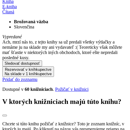
Kniha
E-kniha
Čítaná
Brožovaná väzba
Slovenčina
Vypredané
Ach, mrzí nás to, z tejto knihy sa už predali všetky výtlačky a
nemáme ju na sklade my ani vydavateľ :( Teoreticky však môžete
mať šťastie v niektorých iných obchodoch, ktoré ešte nepredali
posledné kusy.
Sledovať dostupnosť
Rezervovať v kníhkupectve
Na sklade v 1 kníhkupectve
Pridať do zoznamu
Dostupné v
60 knižniciach
.
Požičať v knižnici
V ktorých knižniciach majú túto knihu?
Chcete si túto knihu požičať z knižnice? Toto je zoznam knižníc, v
ktorých ju majú. Po kliknutí na názov vás presmerujeme priamo na