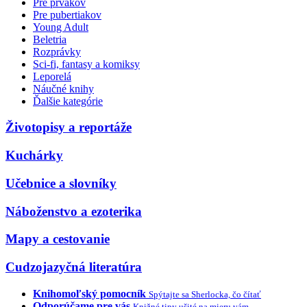
Pre prvákov
Pre pubertiakov
Young Adult
Beletria
Rozprávky
Sci-fi, fantasy a komiksy
Leporelá
Náučné knihy
Ďalšie kategórie
Životopisy a reportáže
Kuchárky
Učebnice a slovníky
Náboženstvo a ezoterika
Mapy a cestovanie
Cudzojazyčná literatúra
Knihomoľský pomocník
Spýtajte sa Sherlocka, čo čítať
Odporúčame pre vás
Knižné tipy ušité na mieru vám