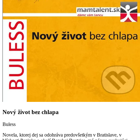
Nový život bez chlapa
Buless
Novela, ktorej dej sa odohráva predovšetkým v Bratislave, v