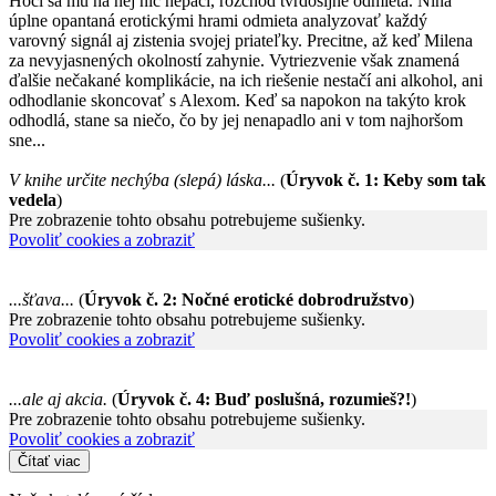
Hoci sa mu na nej nič nepáči, rozchod tvrdošijne odmieta. Nina
úplne opantaná erotickými hrami odmieta analyzovať každý
varovný signál aj zistenia svojej priateľky. Precitne, až keď Milena
za nevyjasnených okolností zahynie. Vytriezvenie však znamená
ďalšie nečakané komplikácie, na ich riešenie nestačí ani alkohol, ani
odhodlanie skoncovať s Alexom. Keď sa napokon na takýto krok
odhodlá, stane sa niečo, čo by jej nenapadlo ani v tom najhoršom
sne...
V knihe určite nechýba (slepá) láska...
(
Úryvok č. 1: Keby som tak
vedela
)
Pre zobrazenie tohto obsahu potrebujeme sušienky.
Povoliť cookies a zobraziť
...šťava...
(
Úryvok č. 2: Nočné erotické dobrodružstvo
)
Pre zobrazenie tohto obsahu potrebujeme sušienky.
Povoliť cookies a zobraziť
...ale aj akcia.
(
Úryvok č. 4: Buď poslušná, rozumieš?!
)
Pre zobrazenie tohto obsahu potrebujeme sušienky.
Povoliť cookies a zobraziť
Čítať viac