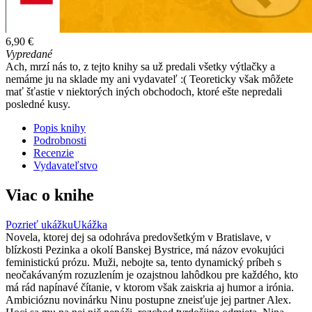
6,90 €
Vypredané
Ach, mrzí nás to, z tejto knihy sa už predali všetky výtlačky a
nemáme ju na sklade my ani vydavateľ :( Teoreticky však môžete
mať šťastie v niektorých iných obchodoch, ktoré ešte nepredali
posledné kusy.
Popis knihy
Podrobnosti
Recenzie
Vydavateľstvo
Viac o knihe
Pozrieť ukážku
Ukážka
Novela, ktorej dej sa odohráva predovšetkým v Bratislave, v
blízkosti Pezinka a okolí Banskej Bystrice, má názov evokujúci
feministickú prózu. Muži, nebojte sa, tento dynamický príbeh s
neočakávaným rozuzlením je ozajstnou lahôdkou pre každého, kto
má rád napínavé čítanie, v ktorom však zaiskria aj humor a irónia.
Ambicióznu novinárku Ninu postupne zneisťuje jej partner Alex.