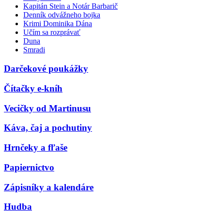
Kapitán Stein a Notár Barbarič
Denník odvážneho bojka
Krimi Dominika Dána
Učím sa rozprávať
Duna
Smradi
Darčekové poukážky
Čítačky e-kníh
Vecičky od Martinusu
Káva, čaj a pochutiny
Hrnčeky a fľaše
Papiernictvo
Zápisníky a kalendáre
Hudba