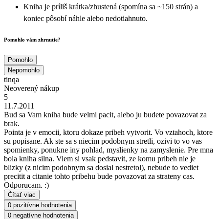
Kniha je príliš krátka/zhustená (spomína sa ~150 strán) a
koniec pôsobí náhle alebo nedotiahnuto.
Pomohlo vám zhrnutie?
Pomohlo
Nepomohlo
tinqa
Neoverený nákup
5
11.7.2011
Bud sa Vam kniha bude velmi pacit, alebo ju budete povazovat za
brak.
Pointa je v emocii, ktoru dokaze pribeh vytvorit. Vo vztahoch, ktore
su popisane. Ak ste sa s niecim podobnym stretli, ozivi to vo vas
spomienky, ponukne iny pohlad, myslienky na zamyslenie. Pre mna
bola kniha silna. Viem si vsak pedstavit, ze komu pribeh nie je
blizky (z nicim podobnym sa dosial nestretol), nebude to vediet
precitit a citanie tohto pribehu bude povazovat za strateny cas.
Odporucam. :)
Čítať viac
0 pozitívne hodnotenia
0 negatívne hodnotenia