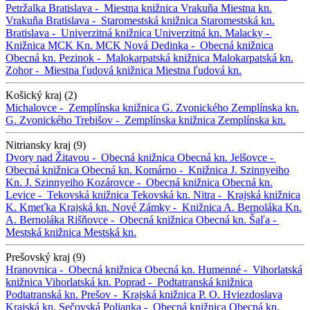
Petržalka
Bratislava -
Miestna knižnica Vrakuňa
Miestna kn.
Vrakuňa
Bratislava -
Staromestská knižnica
Staromestská kn.
Bratislava -
Univerzitná knižnica
Univerzitná kn.
Malacky -
Knižnica MCK
Kn. MCK
Nová Dedinka -
Obecná knižnica
Obecná kn.
Pezinok -
Malokarpatská knižnica
Malokarpatská kn.
Zohor -
Miestna ľudová knižnica
Miestna ľudová kn.
Košický kraj (2)
Michalovce -
Zemplínska knižnica G. Zvonického
Zemplínska kn.
G. Zvonického
Trebišov -
Zemplínska knižnica
Zemplínska kn.
Nitriansky kraj (9)
Dvory nad Žitavou -
Obecná knižnica
Obecná kn.
Jelšovce -
Obecná knižnica
Obecná kn.
Komárno -
Knižnica J. Szinnyeiho
Kn. J. Szinnyeiho
Kozárovce -
Obecná knižnica
Obecná kn.
Levice -
Tekovská knižnica
Tekovská kn.
Nitra -
Krajská knižnica
K. Kmeťka
Krajská kn.
Nové Zámky -
Knižnica A. Bernoláka
Kn.
A. Bernoláka
Rišňovce -
Obecná knižnica
Obecná kn.
Šaľa -
Mestská knižnica
Mestská kn.
Prešovský kraj (9)
Hranovnica -
Obecná knižnica
Obecná kn.
Humenné -
Vihorlatská
knižnica
Vihorlatská kn.
Poprad -
Podtatranská knižnica
Podtatranská kn.
Prešov -
Krajská knižnica P. O. Hviezdoslava
Krajská kn.
Sečovská Polianka -
Obecná knižnica
Obecná kn.