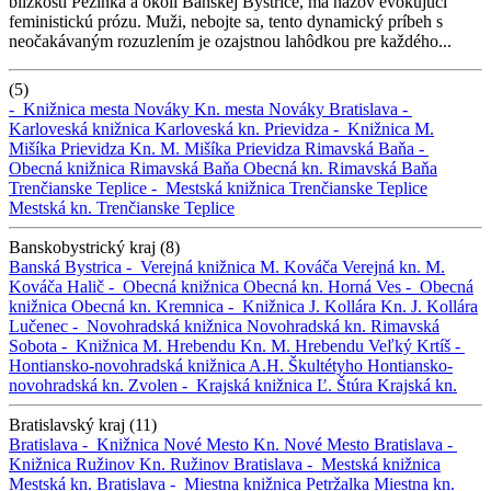
blízkosti Pezinka a okolí Banskej Bystrice, má názov evokujúci
feministickú prózu. Muži, nebojte sa, tento dynamický príbeh s
neočakávaným rozuzlením je ozajstnou lahôdkou pre každého...
(5)
-
Knižnica mesta Nováky
Kn. mesta Nováky
Bratislava -
Karloveská knižnica
Karloveská kn.
Prievidza -
Knižnica M.
Mišíka Prievidza
Kn. M. Mišíka Prievidza
Rimavská Baňa -
Obecná knižnica Rimavská Baňa
Obecná kn. Rimavská Baňa
Trenčianske Teplice -
Mestská knižnica Trenčianske Teplice
Mestská kn. Trenčianske Teplice
Banskobystrický kraj (8)
Banská Bystrica -
Verejná knižnica M. Kováča
Verejná kn. M.
Kováča
Halič -
Obecná knižnica
Obecná kn.
Horná Ves -
Obecná
knižnica
Obecná kn.
Kremnica -
Knižnica J. Kollára
Kn. J. Kollára
Lučenec -
Novohradská knižnica
Novohradská kn.
Rimavská
Sobota -
Knižnica M. Hrebendu
Kn. M. Hrebendu
Veľký Krtíš -
Hontiansko-novohradská knižnica A.H. Škultétyho
Hontiansko-
novohradská kn.
Zvolen -
Krajská knižnica Ľ. Štúra
Krajská kn.
Bratislavský kraj (11)
Bratislava -
Knižnica Nové Mesto
Kn. Nové Mesto
Bratislava -
Knižnica Ružinov
Kn. Ružinov
Bratislava -
Mestská knižnica
Mestská kn.
Bratislava -
Miestna knižnica Petržalka
Miestna kn.