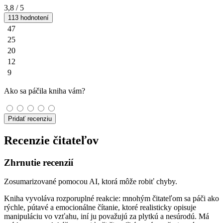
3,8
/ 5
113 hodnotení
47
25
20
12
9
Ako sa páčila kniha vám?
Pridať recenziu
Recenzie čitateľov
Zhrnutie recenzií
Zosumarizované pomocou AI, ktorá môže robiť chyby.
Kniha vyvoláva rozporuplné reakcie: mnohým čitateľom sa páči ako
rýchle, pútavé a emocionálne čítanie, ktoré realisticky opisuje
manipuláciu vo vzťahu, iní ju považujú za plytkú a nesúrodú. Má