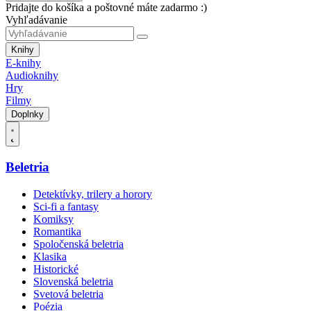
Pridajte do košíka a poštovné máte zadarmo :)
Vyhľadávanie
Knihy
E-knihy
Audioknihy
Hry
Filmy
Doplnky
Beletria
Detektívky, trilery a horory
Sci-fi a fantasy
Komiksy
Romantika
Spoločenská beletria
Klasika
Historické
Slovenská beletria
Svetová beletria
Poézia