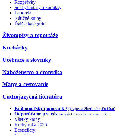
Rozprávky
Sci-fi, fantasy a komiksy
Leporelá
Náučné knihy
Ďalšie kategórie
Životopisy a reportáže
Kuchárky
Učebnice a slovníky
Náboženstvo a ezoterika
Mapy a cestovanie
Cudzojazyčná literatúra
Knihomoľský pomocník
Spýtajte sa Sherlocka, čo čítať
Odporúčame pre vás
Knižné tipy ušité na mieru vám
Všetky knihy
Knihy roka 2025
Bestsellery