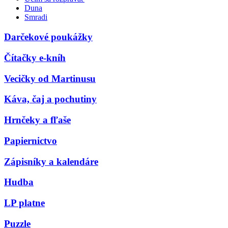
Duna
Smradi
Darčekové poukážky
Čítačky e-kníh
Vecičky od Martinusu
Káva, čaj a pochutiny
Hrnčeky a fľaše
Papiernictvo
Zápisníky a kalendáre
Hudba
LP platne
Puzzle