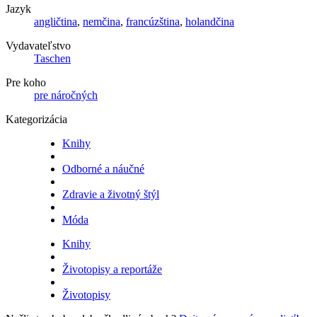
Jazyk
angličtina
,
nemčina
,
francúzština
,
holandčina
Vydavateľstvo
Taschen
Pre koho
pre náročných
Kategorizácia
Knihy
Odborné a náučné
Zdravie a životný štýl
Móda
Knihy
Životopisy a reportáže
Životopisy