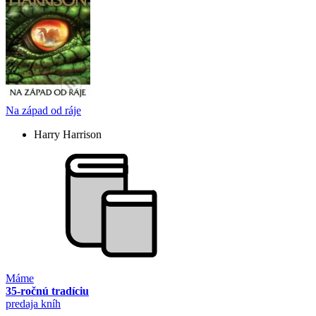
Na západ od ráje
Harry Harrison
Máme
35-ročnú tradíciu
predaja kníh