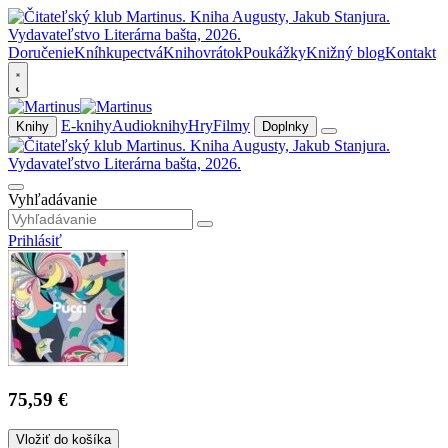
Doručenie
Kníhkupectvá
Knihovrátok
Poukážky
Knižný blog
Kontakt
E-knihy
Audioknihy
Hry
Filmy
Knihy
Doplnky
Vyhľadávanie
Prihlásiť
75,59 €
Vložiť do košíka