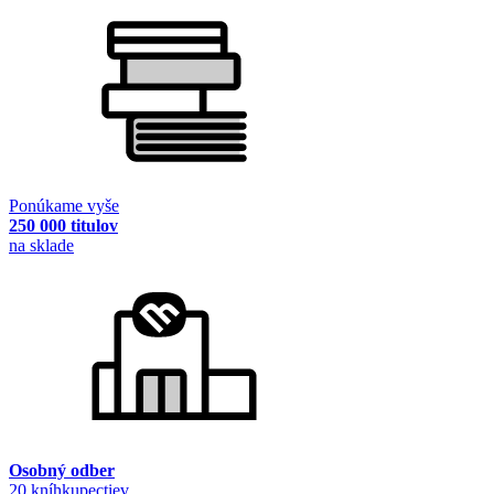
Ponúkame vyše
250 000 titulov
na sklade
Osobný odber
20 kníhkupectiev