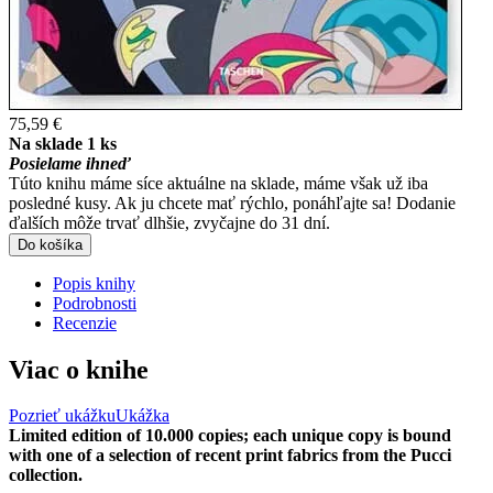
75,59 €
Na sklade 1 ks
Posielame ihneď
Túto knihu máme síce aktuálne na sklade, máme však už iba
posledné kusy. Ak ju chcete mať rýchlo, ponáhľajte sa! Dodanie
ďalších môže trvať dlhšie, zvyčajne do 31 dní.
Do košíka
Popis knihy
Podrobnosti
Recenzie
Viac o knihe
Pozrieť ukážku
Ukážka
Limited edition of 10.000 copies; each unique copy is bound
with one of a selection of recent print fabrics from the Pucci
collection.