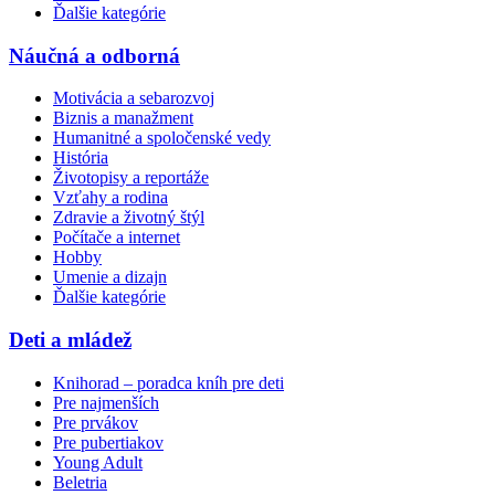
Ďalšie kategórie
Náučná a odborná
Motivácia a sebarozvoj
Biznis a manažment
Humanitné a spoločenské vedy
História
Životopisy a reportáže
Vzťahy a rodina
Zdravie a životný štýl
Počítače a internet
Hobby
Umenie a dizajn
Ďalšie kategórie
Deti a mládež
Knihorad – poradca kníh pre deti
Pre najmenších
Pre prvákov
Pre pubertiakov
Young Adult
Beletria