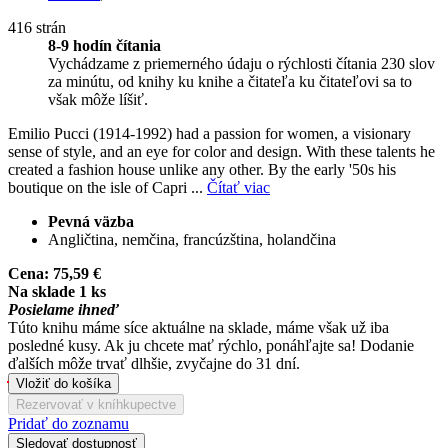
416 strán
8-9 hodín čítania
Vychádzame z priemerného údaju o rýchlosti čítania 230 slov
za minútu, od knihy ku knihe a čitateľa ku čitateľovi sa to
však môže líšiť.
Emilio Pucci (1914-1992) had a passion for women, a visionary
sense of style, and an eye for color and design. With these talents he
created a fashion house unlike any other. By the early '50s his
boutique on the isle of Capri ...
Čítať viac
Pevná väzba
Angličtina, nemčina, francúzština, holandčina
Cena:
75,59 €
Na sklade 1 ks
Posielame ihneď
Túto knihu máme síce aktuálne na sklade, máme však už iba
posledné kusy. Ak ju chcete mať rýchlo, ponáhľajte sa! Dodanie
ďalších môže trvať dlhšie, zvyčajne do 31 dní.
Vložiť do košíka
Rezervovať v kníhkupectve
Pridať do zoznamu
Sledovať dostupnosť