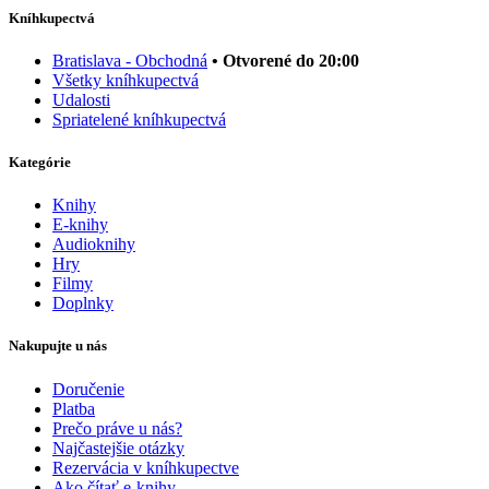
Kníhkupectvá
Bratislava - Obchodná
• Otvorené do 20:00
Všetky kníhkupectvá
Udalosti
Spriatelené kníhkupectvá
Kategórie
Knihy
E-knihy
Audioknihy
Hry
Filmy
Doplnky
Nakupujte u nás
Doručenie
Platba
Prečo práve u nás?
Najčastejšie otázky
Rezervácia v kníhkupectve
Ako čítať e-knihy