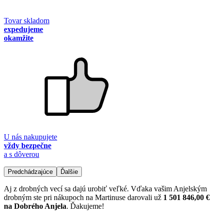
Tovar skladom
expedujeme
okamžite
U nás nakupujete
vždy bezpečne
a s dôverou
Predchádzajúce
Ďalšie
Aj z drobných vecí sa dajú urobiť veľké. Vďaka vašim Anjelským
drobným ste pri nákupoch na Martinuse darovali už
1 501 846,00 €
na Dobrého Anjela
. Ďakujeme!