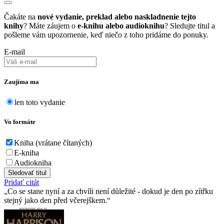
Čakáte na
nové vydanie, preklad alebo naskladnenie tejto
knihy
? Máte záujem o
e-knihu alebo audioknihu
? Sledujte titul a
pošleme vám upozornenie, keď niečo z toho pridáme do ponuky.
E-mail
Zaujíma ma
len toto vydanie
Vo formáte
Kniha (vrátane čítaných)
E-kniha
Audiokniha
Sledovať titul
Pridať citát
Co se stane nyní a za chvíli není důležité - dokud je den po zítřku
stejný jako den před včerejškem.