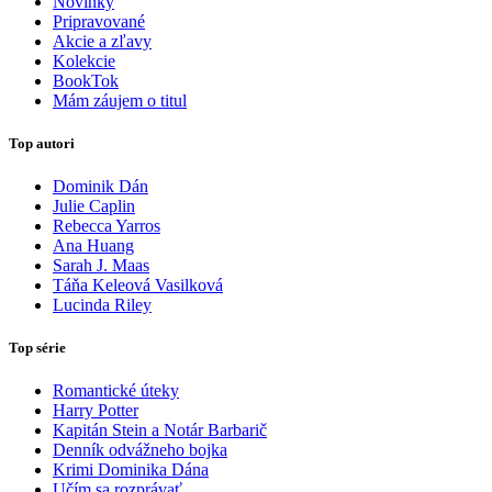
Novinky
Pripravované
Akcie a zľavy
Kolekcie
BookTok
Mám záujem o titul
Top autori
Dominik Dán
Julie Caplin
Rebecca Yarros
Ana Huang
Sarah J. Maas
Táňa Keleová Vasilková
Lucinda Riley
Top série
Romantické úteky
Harry Potter
Kapitán Stein a Notár Barbarič
Denník odvážneho bojka
Krimi Dominika Dána
Učím sa rozprávať