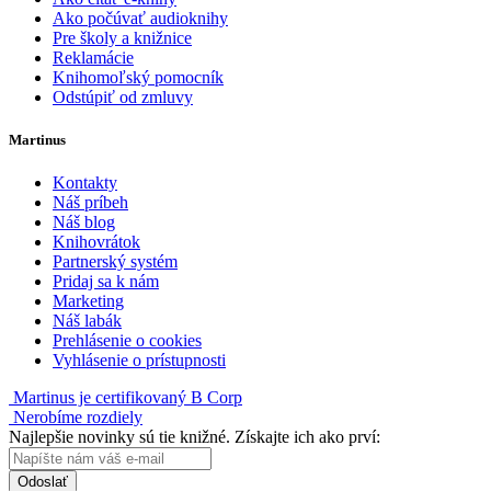
Ako počúvať audioknihy
Pre školy a knižnice
Reklamácie
Knihomoľský pomocník
Odstúpiť od zmluvy
Martinus
Kontakty
Náš príbeh
Náš blog
Knihovrátok
Partnerský systém
Pridaj sa k nám
Marketing
Náš labák
Prehlásenie o cookies
Vyhlásenie o prístupnosti
Martinus je certifikovaný B Corp
Nerobíme rozdiely
Najlepšie novinky sú tie knižné. Získajte ich ako prví:
Odoslať