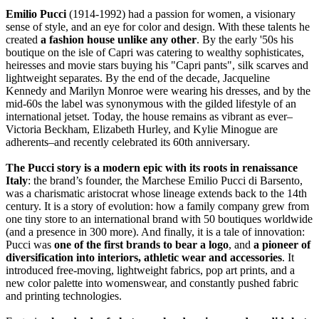
Emilio Pucci
(1914-1992) had a passion for women, a visionary
sense of style, and an eye for color and design. With these talents he
created
a fashion house unlike any other
. By the early '50s his
boutique on the isle of Capri was catering to wealthy sophisticates,
heiresses and movie stars buying his "Capri pants", silk scarves and
lightweight separates. By the end of the decade, Jacqueline
Kennedy and Marilyn Monroe were wearing his dresses, and by the
mid-60s the label was synonymous with the gilded lifestyle of an
international jetset. Today, the house remains as vibrant as ever–
Victoria Beckham, Elizabeth Hurley, and Kylie Minogue are
adherents–and recently celebrated its 60th anniversary.
The Pucci story is a modern epic with its roots in renaissance
Italy
: the brand’s founder, the Marchese Emilio Pucci di Barsento,
was a charismatic aristocrat whose lineage extends back to the 14th
century. It is a story of evolution: how a family company grew from
one tiny store to an international brand with 50 boutiques worldwide
(and a presence in 300 more). And finally, it is a tale of innovation:
Pucci was
one of the first brands to bear a logo
, and
a pioneer of
diversification into interiors, athletic wear and accessories
. It
introduced free-moving, lightweight fabrics, pop art prints, and a
new color palette into womenswear, and constantly pushed fabric
and printing technologies.