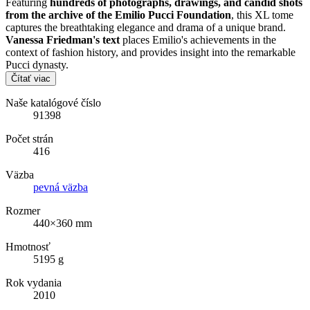
Featuring
hundreds of photographs, drawings, and candid shots
from the archive of the Emilio Pucci Foundation
, this XL tome
captures the breathtaking elegance and drama of a unique brand.
Vanessa Friedman's text
places Emilio's achievements in the
context of fashion history, and provides insight into the remarkable
Pucci dynasty.
Čítať viac
Naše katalógové číslo
91398
Počet strán
416
Väzba
pevná väzba
Rozmer
440×360 mm
Hmotnosť
5195 g
Rok vydania
2010