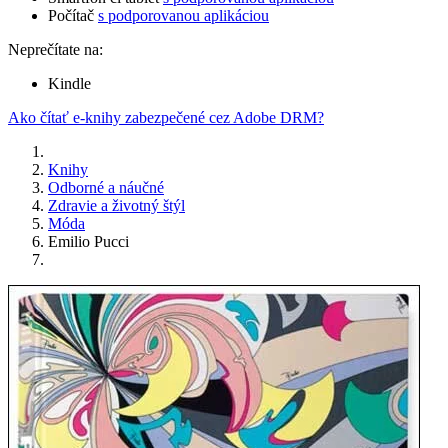
Počítač
s podporovanou aplikáciou
Neprečítate na:
Kindle
Ako čítať e-knihy zabezpečené cez Adobe DRM?
Knihy
Odborné a náučné
Zdravie a životný štýl
Móda
Emilio Pucci