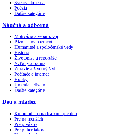
Svetová beletria
Poézia
Ďalšie kategórie
Náučná a odborná
Motivácia a sebarozvoj
Biznis a manažment
Humanitné a spoločenské vedy
História
Životopisy a reportáže
Vzťahy a rodina
Zdravie a životný štýl
Počítače a internet
Hobby
Umenie a dizajn
Ďalšie kategórie
Deti a mládež
Knihorad – poradca kníh pre deti
Pre najmenších
Pre prvákov
Pre pubertiakov