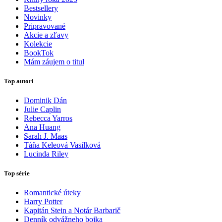
Bestsellery
Novinky
Pripravované
Akcie a zľavy
Kolekcie
BookTok
Mám záujem o titul
Top autori
Dominik Dán
Julie Caplin
Rebecca Yarros
Ana Huang
Sarah J. Maas
Táňa Keleová Vasilková
Lucinda Riley
Top série
Romantické úteky
Harry Potter
Kapitán Stein a Notár Barbarič
Denník odvážneho bojka