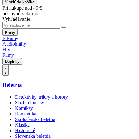
Vložiť do košíka
Pri nákupe nad 49 €
poštovné zadarmo
Vyhľadávanie
Knihy
E-knihy
Audioknihy
Hry
Filmy
Doplnky
Beletria
Detektívky, trilery a horory
Sci-fi a fantasy
Komiksy
Romantika
Spoločenská beletria
Klasika
Historické
Slovenská beletria