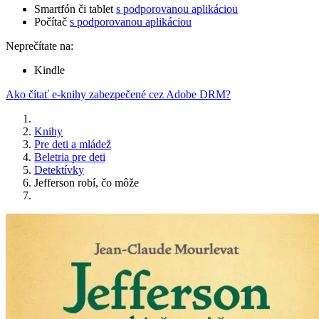
Smartfón či tablet
s podporovanou aplikáciou
Počítač
s podporovanou aplikáciou
Neprečítate na:
Kindle
Ako čítať e-knihy zabezpečené cez Adobe DRM?
Knihy
Pre deti a mládež
Beletria pre deti
Detektívky
Jefferson robí, čo môže