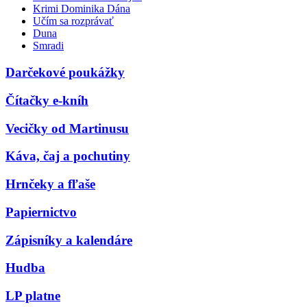
Krimi Dominika Dána
Učím sa rozprávať
Duna
Smradi
Darčekové poukážky
Čítačky e-kníh
Vecičky od Martinusu
Káva, čaj a pochutiny
Hrnčeky a fľaše
Papiernictvo
Zápisníky a kalendáre
Hudba
LP platne