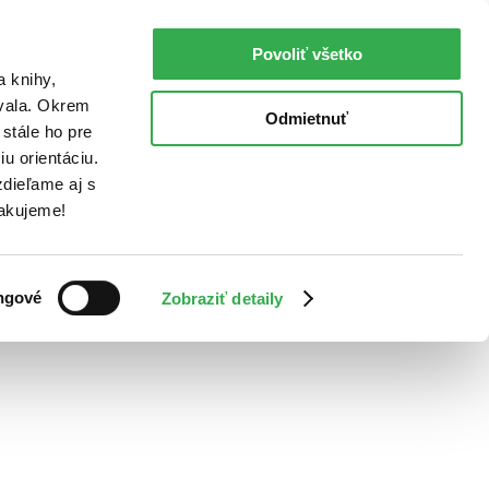
Povoliť všetko
a knihy,
ovala. Okrem
Odmietnuť
stále ho pre
u orientáciu.
dieľame aj s
Ďakujeme!
ngové
Zobraziť detaily