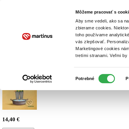
Doručenie
Kníhkupectvá
Knihovrátok
Poukážky
Knižný blog
Kontakt
Môžeme pracovať s cooki
Aby sme vedeli, ako sa na 
zbierame cookies. Niektor
E-knihy
Audioknihy
Hry
Filmy
Knihy
Doplnky
toho používame analytické
vás zlepšovať. Personaliz
Vyhľadávanie
Marketingové cookies nám 
tretími stranami. Veľmi b
Prihlásiť
Výber
Potrebné
P
súhlasu
14,40 €