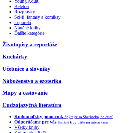
Young Adult
Beletria
Rozprávky
Sci-fi, fantasy a komiksy
Leporelá
Náučné knihy
Ďalšie kategórie
Životopisy a reportáže
Kuchárky
Učebnice a slovníky
Náboženstvo a ezoterika
Mapy a cestovanie
Cudzojazyčná literatúra
Knihomoľský pomocník
Spýtajte sa Sherlocka, čo čítať
Odporúčame pre vás
Knižné tipy ušité na mieru vám
Všetky knihy
Knihy roka 2025