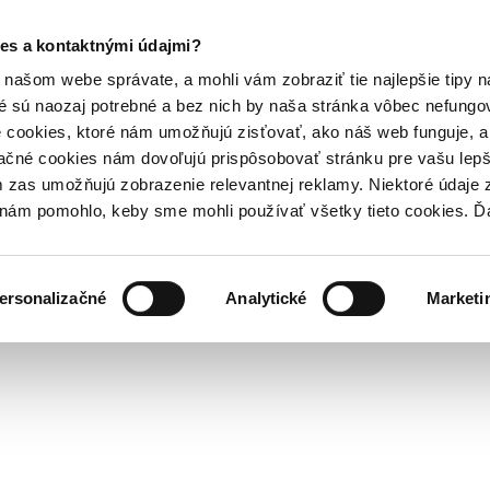
es a kontaktnými údajmi?
našom webe správate, a mohli vám zobraziť tie najlepšie tipy n
é sú naozaj potrebné a bez nich by naša stránka vôbec nefung
 cookies, ktoré nám umožňujú zisťovať, ako náš web funguje, a 
ačné cookies nám dovoľujú prispôsobovať stránku pre vašu lepši
zas umožňujú zobrazenie relevantnej reklamy. Niektoré údaje z
y nám pomohlo, keby sme mohli používať všetky tieto cookies. 
ersonalizačné
Analytické
Marketi