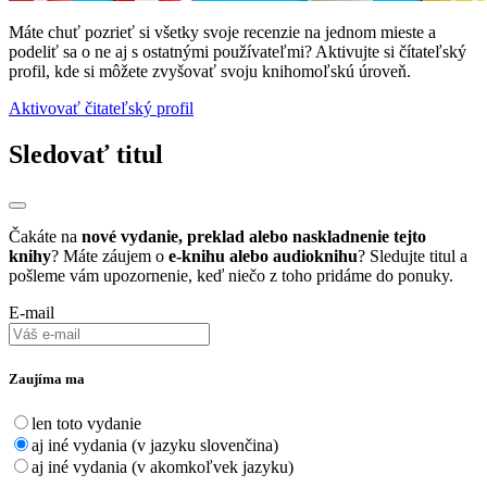
Máte chuť pozrieť si všetky svoje recenzie na jednom mieste a
podeliť sa o ne aj s ostatnými používateľmi? Aktivujte si čítateľský
profil, kde si môžete zvyšovať svoju knihomoľskú úroveň.
Aktivovať čitateľský profil
Sledovať titul
Čakáte na
nové vydanie, preklad alebo naskladnenie tejto
knihy
? Máte záujem o
e-knihu alebo audioknihu
? Sledujte titul a
pošleme vám upozornenie, keď niečo z toho pridáme do ponuky.
E-mail
Zaujíma ma
len toto vydanie
aj iné vydania (v jazyku slovenčina)
aj iné vydania (v akomkoľvek jazyku)