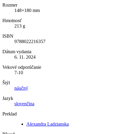
Rozmer
148×180 mm
Hmotnosť
213 g
ISBN
9788022216357
Dátum vydania
6. 11. 2024
Vekové odporúčanie
7-10
Štýl
náučný
Jazyk
slovenčina
Preklad
Alexandra Ladzianska