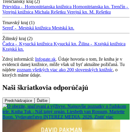
Trenčiansky kraj (2)
Prievidza -
Hornonitrianska knižnica
Hornonitrianska kn.
Trenčín -
Verejná knižnica Michala Rešetku
Verejná kn. M. Rešetku
Trnavský kraj (1)
Sereď -
Mestská knižnica
Mestská kn.
Žilinský kraj (2)
Čadca -
Kysucká knižnica
Kysucká kn.
Žilina -
Krajská knižnica
Krajská kn.
Zdroj informácií:
Infogate.sk
. Údaje hovoria o tom, že kniha je v
evidencii danej knižnice, môže však už byť aktuálne požičaná. Tu
nájdete
zoznam všetkých viac ako 200 slovenských knižníc
, o
ktorých máme údaje.
Naši škriatkovia odporúčajú
Predchádzajúce
Ďalšie