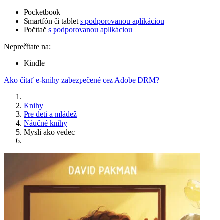
Pocketbook
Smartfón či tablet
s podporovanou aplikáciou
Počítač
s podporovanou aplikáciou
Neprečítate na:
Kindle
Ako čítať e-knihy zabezpečené cez Adobe DRM?
Knihy
Pre deti a mládež
Náučné knihy
Mysli ako vedec