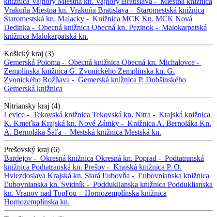
knižnica Vajnory
Miestna kn. Vajnory
Bratislava -
Miestna knižnica
Vrakuňa
Miestna kn. Vrakuňa
Bratislava -
Staromestská knižnica
Staromestská kn.
Malacky -
Knižnica MCK
Kn. MCK
Nová
Dedinka -
Obecná knižnica
Obecná kn.
Pezinok -
Malokarpatská
knižnica
Malokarpatská kn.
Košický kraj (3)
Gemerská Poloma -
Obecná knižnica
Obecná kn.
Michalovce -
Zemplínska knižnica G. Zvonického
Zemplínska kn. G.
Zvonického
Rožňava -
Gemerská knižnica P. Dobšinského
Gemerská knižnica
Nitriansky kraj (4)
Levice -
Tekovská knižnica
Tekovská kn.
Nitra -
Krajská knižnica
K. Kmeťka
Krajská kn.
Nové Zámky -
Knižnica A. Bernoláka
Kn.
A. Bernoláka
Šaľa -
Mestská knižnica
Mestská kn.
Prešovský kraj (6)
Bardejov -
Okresná knižnica
Okresná kn.
Poprad -
Podtatranská
knižnica
Podtatranská kn.
Prešov -
Krajská knižnica P. O.
Hviezdoslava
Krajská kn.
Stará Ľubovňa -
Ľubovnianska knižnica
Ľubovnianska kn.
Svidník -
Podduklianska knižnica
Podduklianska
kn.
Vranov nad Topľou -
Hornozemplínska knižnica
Hornozemplínska kn.