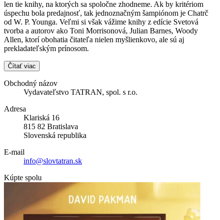
len tie knihy, na ktorých sa spoločne zhodneme. Ak by kritériom
úspechu bola predajnosť, tak jednoznačným šampiónom je Chatrč
od W. P. Younga. Veľmi si však vážime knihy z edície Svetová
tvorba a autorov ako Toni Morrisonová, Julian Barnes, Woody
Allen, ktorí obohatia čitateľa nielen myšlienkovo, ale sú aj
prekladateľským prínosom.
Čítať viac
Obchodný názov
Vydavateľstvo TATRAN, spol. s r.o.
Adresa
Klariská 16
815 82 Bratislava
Slovenská republika
E-mail
info@slovtatran.sk
Kúpte spolu