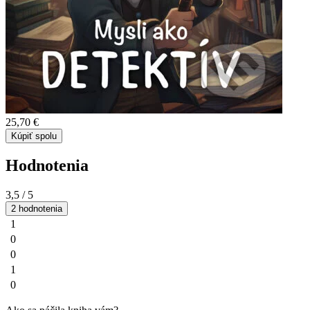
25,70 €
Kúpiť spolu
Hodnotenia
3,5
/ 5
2 hodnotenia
1
0
0
1
0