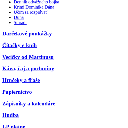
Denník odvážneho bojka
Krimi Dominika Dána
Učím sa rozprávať
Duna
Smradi
Darčekové poukážky
Čítačky e-kníh
Vecičky od Martinusu
Káva, čaj a pochutiny
Hrnčeky a fľaše
Papiernictvo
Zápisníky a kalendáre
Hudba
LP platne