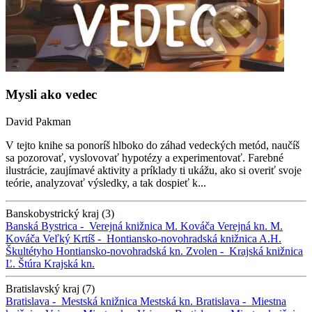
Mysli ako vedec
David Pakman
V tejto knihe sa ponoríš hlboko do záhad vedeckých metód, naučíš
sa pozorovať, vyslovovať hypotézy a experimentovať. Farebné
ilustrácie, zaujímavé aktivity a príklady ti ukážu, ako si overiť svoje
teórie, analyzovať výsledky, a tak dospieť k...
Banskobystrický kraj (3)
Banská Bystrica -
Verejná knižnica M. Kováča
Verejná kn. M.
Kováča
Veľký Krtíš -
Hontiansko-novohradská knižnica A.H.
Škultétyho
Hontiansko-novohradská kn.
Zvolen -
Krajská knižnica
Ľ. Štúra
Krajská kn.
Bratislavský kraj (7)
Bratislava -
Mestská knižnica
Mestská kn.
Bratislava -
Miestna