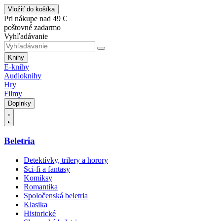
Vložiť do košíka
Pri nákupe nad 49 €
poštovné zadarmo
Vyhľadávanie
Knihy
E-knihy
Audioknihy
Hry
Filmy
Doplnky
Beletria
Detektívky, trilery a horory
Sci-fi a fantasy
Komiksy
Romantika
Spoločenská beletria
Klasika
Historické