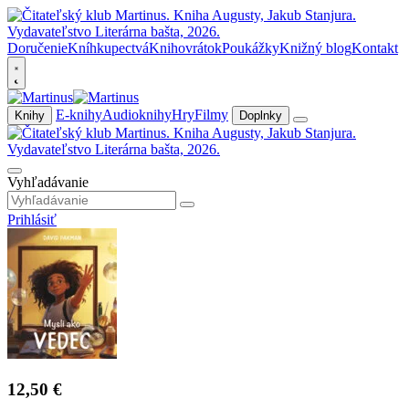
Doručenie
Kníhkupectvá
Knihovrátok
Poukážky
Knižný blog
Kontakt
E-knihy
Audioknihy
Hry
Filmy
Knihy
Doplnky
Vyhľadávanie
Prihlásiť
12,50 €