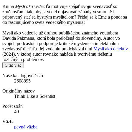
Kniha
Mysli ako vedec
ťa motivuje spájať svoju zvedavosť so
zručnosťami tak, aby si vedel objavovať záhady vesmíru. Si
pripravený stať sa bystrým mysliteľom? Pridaj sa k Eme a ponor sa
do fascinujúceho sveta vedeckého myslenia!
Mysli ako vedec je už druhou publikáciou známeho youtubera
Davida Pakmana, ktorá bola preložená do slovenčiny. Autor vo
svojich podcastoch podporuje kritické myslenie a intelektuálnu
zvedavosť dieťaťa. Jej vydaniu predchádzal titul
Mysli ako detektív
(2024), v ktorej autor rovnako nabáda k tvorivému riešeniu
rozličných problémov.
Čítať viac
Naše katalógové číslo
2608895
Originálny názov
Think Like a Scientist
Počet strán
40
Väzba
pevná väzba