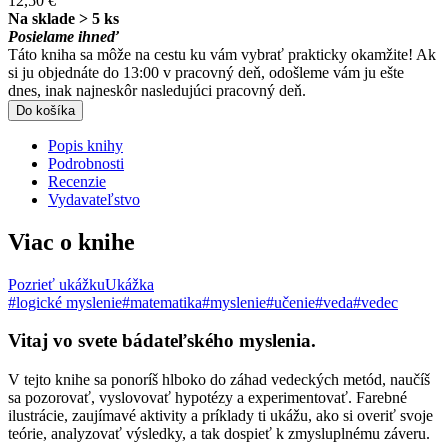
12,50 €
Na sklade > 5 ks
Posielame ihneď
Táto kniha sa môže na cestu ku vám vybrať prakticky okamžite! Ak
si ju objednáte do 13:00 v pracovný deň, odošleme vám ju ešte
dnes, inak najneskôr nasledujúci pracovný deň.
Do košíka
Popis knihy
Podrobnosti
Recenzie
Vydavateľstvo
Viac o knihe
Pozrieť ukážku
Ukážka
#logické myslenie
#matematika
#myslenie
#učenie
#veda
#vedec
Vitaj vo svete bádateľského myslenia.
V tejto knihe sa ponoríš hlboko do záhad vedeckých metód, naučíš
sa pozorovať, vyslovovať hypotézy a experimentovať. Farebné
ilustrácie, zaujímavé aktivity a príklady ti ukážu, ako si overiť svoje
teórie, analyzovať výsledky, a tak dospieť k zmysluplnému záveru.