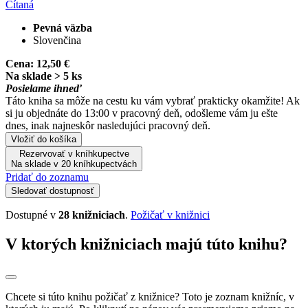
Čítaná
Pevná väzba
Slovenčina
Cena:
12,50 €
Na sklade > 5 ks
Posielame ihneď
Táto kniha sa môže na cestu ku vám vybrať prakticky okamžite! Ak
si ju objednáte do 13:00 v pracovný deň, odošleme vám ju ešte
dnes, inak najneskôr nasledujúci pracovný deň.
Vložiť do košíka
Rezervovať v kníhkupectve
Na sklade v 20 kníhkupectvách
Pridať do zoznamu
Sledovať dostupnosť
Dostupné v
28 knižniciach
.
Požičať v knižnici
V ktorých knižniciach majú túto knihu?
Chcete si túto knihu požičať z knižnice? Toto je zoznam knižníc, v