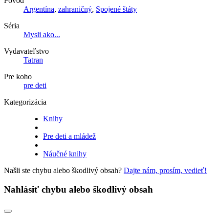
Pôvod
Argentína
,
zahraničný
,
Spojené štáty
Séria
Mysli ako...
Vydavateľstvo
Tatran
Pre koho
pre deti
Kategorizácia
Knihy
Pre deti a mládež
Náučné knihy
Našli ste chybu alebo škodlivý obsah?
Dajte nám, prosím, vedieť!
Nahlásiť chybu alebo škodlivý obsah