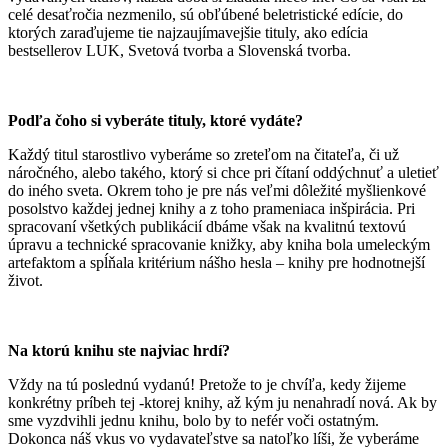
celé desaťročia nezmenilo, sú obľúbené beletristické edície, do
ktorých zaraďujeme tie najzaujímavejšie tituly, ako edícia
bestsellerov LUK, Svetová tvorba a Slovenská tvorba.
Podľa čoho si vyberáte tituly, ktoré vydáte?
Každý titul starostlivo vyberáme so zreteľom na čitateľa, či už
náročného, alebo takého, ktorý si chce pri čítaní oddýchnuť a uletieť
do iného sveta. Okrem toho je pre nás veľmi dôležité myšlienkové
posolstvo každej jednej knihy a z toho prameniaca inšpirácia. Pri
spracovaní všetkých publikácií dbáme však na kvalitnú textovú
úpravu a technické spracovanie knižky, aby kniha bola umeleckým
artefaktom a spĺňala kritérium nášho hesla – knihy pre hodnotnejší
život.
Na ktorú knihu ste najviac hrdí?
Vždy na tú poslednú vydanú! Pretože to je chvíľa, kedy žijeme
konkrétny príbeh tej -ktorej knihy, až kým ju nenahradí nová. Ak by
sme vyzdvihli jednu knihu, bolo by to nefér voči ostatným.
Dokonca náš vkus vo vydavateľstve sa natoľko líši, že vyberáme