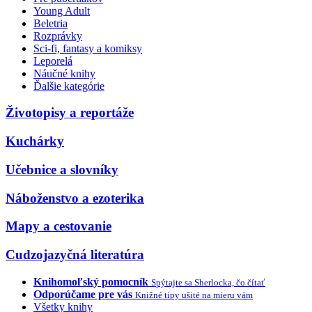
Young Adult
Beletria
Rozprávky
Sci-fi, fantasy a komiksy
Leporelá
Náučné knihy
Ďalšie kategórie
Životopisy a reportáže
Kuchárky
Učebnice a slovníky
Náboženstvo a ezoterika
Mapy a cestovanie
Cudzojazyčná literatúra
Knihomoľský pomocník
Spýtajte sa Sherlocka, čo čítať
Odporúčame pre vás
Knižné tipy ušité na mieru vám
Všetky knihy