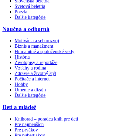
Slovenská beletria
Svetová beletria
Poézia
Ďalšie kategórie
Náučná a odborná
Motivácia a sebarozvoj
Biznis a manažment
Humanitné a spoločenské vedy
História
Životopisy a reportáže
Vzťahy a rodina
Zdravie a životný štýl
Počítače a internet
Hobby
Umenie a dizajn
Ďalšie kategórie
Deti a mládež
Knihorad – poradca kníh pre deti
Pre najmenších
Pre prvákov
Pre pubertiakov