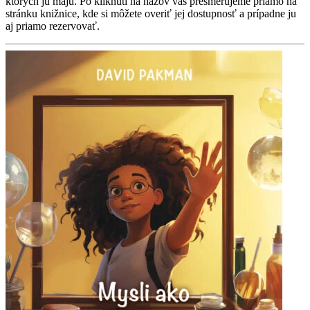
ktorých ju majú. Po kliknutí na názov vás presmerujeme priamo na
stránku knižnice, kde si môžete overiť jej dostupnosť a prípadne ju
aj priamo rezervovať.