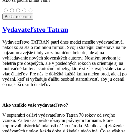
Ako sa páčila kniha vám?
Pridať recenziu
Vydavateľstvo Tatran
Vydavateľstvo TATRAN patrí dnes medzi menšie vydavateľstvá,
nakoľko sa stalo rodinnou firmou. Svoju stratégiu zameriava na tie
najzaujímavejšie tituly zo zahraničnej beletrie, ale aj na
vyhľadávanie nových slovenských autorov. Nosným prvkom je
beletria pre dospelých, ale v posledných rokoch sa orientuje aj na
motivačné knihy a skutočné príbehy, ktoré si získavajú stále viac a
viac čitateľov. Pre nás je dôležitá každá kniha nielen pred, ale aj po
vydaní, keď si vyžaduje ďalšiu osobitú starostlivosť, aby ju ocenil
čo najširší okruh čitateľov.
Ako vzniklo vaše vydavateľstvo?
V septembri oslávi vydavateľstvo Tatran 70 rokov od svojho
vzniku. Za ten čas prešlo rôznymi právnymi formami, ktoré
kopírovali historické udalosti nášho národa. Menilo sa aj zloženie
vydávaných titulov, každá doba si žiadala niečo iné. Čo sa však za