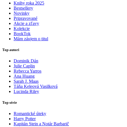
Knihy roka 2025
Bestsellery
Novinky
Pripravované
Akcie a zľavy
Kolekcie
BookTok
Mám záujem o titul
Top autori
Dominik Dán
Julie Caplin
Rebecca Yarros
Ana Huang
Sarah J. Maas
Táňa Keleová Vasilková
Lucinda Riley
Top série
Romantické úteky
Harry Potter
Kapitán Stein a Notár Barbarič