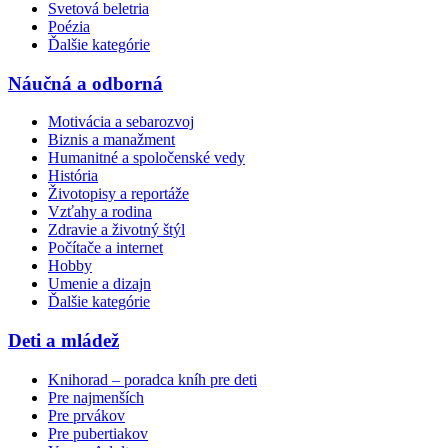
Svetová beletria
Poézia
Ďalšie kategórie
Náučná a odborná
Motivácia a sebarozvoj
Biznis a manažment
Humanitné a spoločenské vedy
História
Životopisy a reportáže
Vzťahy a rodina
Zdravie a životný štýl
Počítače a internet
Hobby
Umenie a dizajn
Ďalšie kategórie
Deti a mládež
Knihorad – poradca kníh pre deti
Pre najmenších
Pre prvákov
Pre pubertiakov