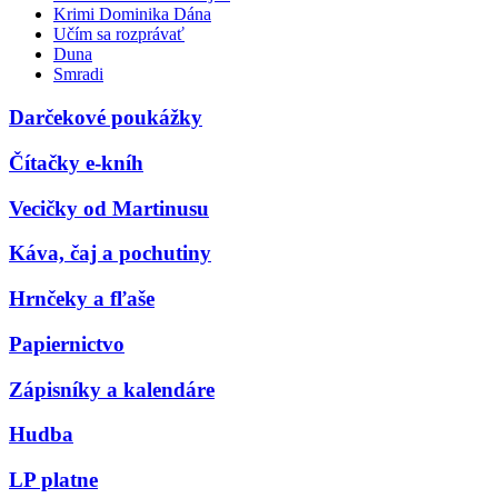
Krimi Dominika Dána
Učím sa rozprávať
Duna
Smradi
Darčekové poukážky
Čítačky e-kníh
Vecičky od Martinusu
Káva, čaj a pochutiny
Hrnčeky a fľaše
Papiernictvo
Zápisníky a kalendáre
Hudba
LP platne