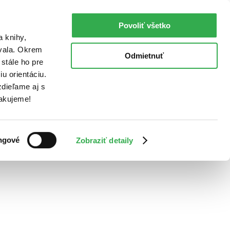
Povoliť všetko
a knihy,
ovala. Okrem
Odmietnuť
stále ho pre
u orientáciu.
dieľame aj s
Ďakujeme!
ngové
Zobraziť detaily