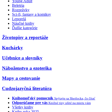
Young Adult
Beletria
Rozprávky
Sci-fi, fantasy a komiksy
Leporelá
Náučné knihy
Ďalšie kategórie
Životopisy a reportáže
Kuchárky
Učebnice a slovníky
Náboženstvo a ezoterika
Mapy a cestovanie
Cudzojazyčná literatúra
Knihomoľský pomocník
Spýtajte sa Sherlocka, čo čítať
Odporúčame pre vás
Knižné tipy ušité na mieru vám
Všetky knihy
Knihy roka 2025