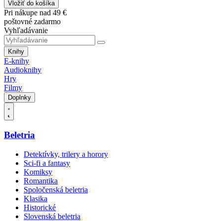
Vložiť do košíka
Pri nákupe nad 49 €
poštovné zadarmo
Vyhľadávanie
Knihy
E-knihy
Audioknihy
Hry
Filmy
Doplnky
Beletria
Detektívky, trilery a horory
Sci-fi a fantasy
Komiksy
Romantika
Spoločenská beletria
Klasika
Historické
Slovenská beletria