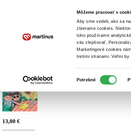
Doručenie
Kníhkupectvá
Knihovrátok
Poukážky
Knižný blog
Kontakt
Môžeme pracovať s cooki
Aby sme vedeli, ako sa na 
zbierame cookies. Niektor
E-knihy
Audioknihy
Hry
Filmy
Knihy
Doplnky
toho používame analytické
vás zlepšovať. Personaliz
Vyhľadávanie
Marketingové cookies nám 
tretími stranami. Veľmi b
Prihlásiť
Výber
Potrebné
P
súhlasu
13,00 €