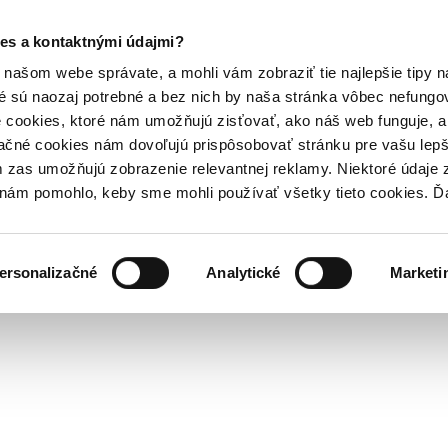
es a kontaktnými údajmi?
našom webe správate, a mohli vám zobraziť tie najlepšie tipy n
é sú naozaj potrebné a bez nich by naša stránka vôbec nefung
 cookies, ktoré nám umožňujú zisťovať, ako náš web funguje, a 
ačné cookies nám dovoľujú prispôsobovať stránku pre vašu lepši
zas umožňujú zobrazenie relevantnej reklamy. Niektoré údaje z
y nám pomohlo, keby sme mohli používať všetky tieto cookies. 
ersonalizačné
Analytické
Marketi