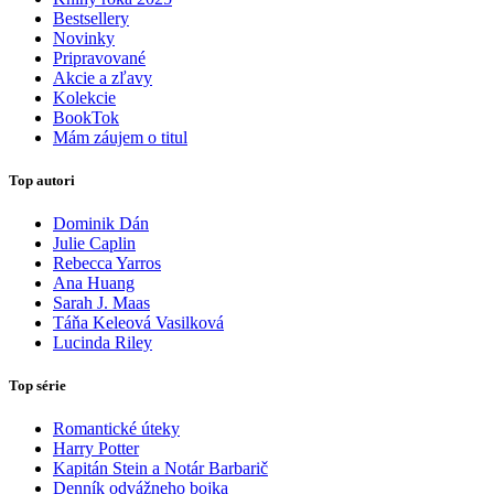
Bestsellery
Novinky
Pripravované
Akcie a zľavy
Kolekcie
BookTok
Mám záujem o titul
Top autori
Dominik Dán
Julie Caplin
Rebecca Yarros
Ana Huang
Sarah J. Maas
Táňa Keleová Vasilková
Lucinda Riley
Top série
Romantické úteky
Harry Potter
Kapitán Stein a Notár Barbarič
Denník odvážneho bojka