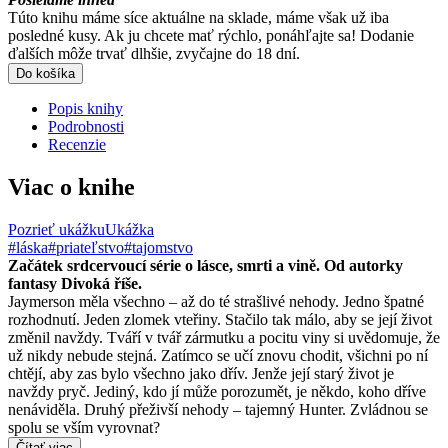
Túto knihu máme síce aktuálne na sklade, máme však už iba
posledné kusy. Ak ju chcete mať rýchlo, ponáhľajte sa! Dodanie
ďalších môže trvať dlhšie, zvyčajne do 18 dní.
Do košíka
Popis knihy
Podrobnosti
Recenzie
Viac o knihe
Pozrieť ukážku
Ukážka
#láska
#priateľstvo
#tajomstvo
Začátek srdcervoucí série o lásce, smrti a vině. Od autorky
fantasy Divoká říše.
Jaymerson měla všechno – až do té strašlivé nehody. Jedno špatné
rozhodnutí. Jeden zlomek vteřiny. Stačilo tak málo, aby se její život
změnil navždy. Tváří v tvář zármutku a pocitu viny si uvědomuje, že
už nikdy nebude stejná. Zatímco se učí znovu chodit, všichni po ní
chtějí, aby zas bylo všechno jako dřív. Jenže její starý život je
navždy pryč. Jediný, kdo jí může porozumět, je někdo, koho dříve
nenáviděla. Druhý přeživší nehody – tajemný Hunter. Zvládnou se
spolu se vším vyrovnat?
Čítať viac