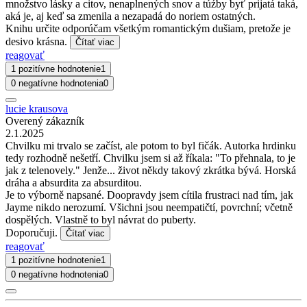
množstvo lásky a citov, nenaplnených snov a túźby byť prijatá taká,
aká je, aj keď sa zmenila a nezapadá do noriem ostatných.
Knihu určite odporúčam všetkým romantickým dušiam, pretože je
desivo krásna.
Čítať viac
reagovať
1 pozitívne hodnotenie
1
0 negatívne hodnotenia
0
lucie krausova
Overený zákazník
2.1.2025
Chvilku mi trvalo se začíst, ale potom to byl fičák. Autorka hrdinku
tedy rozhodně nešetří. Chvilku jsem si až říkala: "To přehnala, to je
jak z telenovely." Jenže... život někdy takový zkrátka bývá. Horská
dráha a absurdita za absurditou.
Je to výborně napsané. Doopravdy jsem cítila frustraci nad tím, jak
Jayme nikdo nerozumí. Všichni jsou neempatičtí, povrchní; včetně
dospělých. Vlastně to byl návrat do puberty.
Doporučuji.
Čítať viac
reagovať
1 pozitívne hodnotenie
1
0 negatívne hodnotenia
0