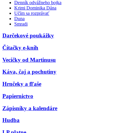
Denník odvážneho bojka
Krimi Dominika Dána
Učím sa rozprávať
Duna
Smradi
Darčekové poukážky
Čítačky e-kníh
Vecičky od Martinusu
Káva, čaj a pochutiny
Hrnčeky a fľaše
Papiernictvo
Zápisníky a kalendáre
Hudba
LP platne