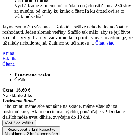
7-8 hodín čítania
Vychádzame z priemerného údaju o rýchlosti čítania 230 slov
za minútu, od knihy ku knihe a čitateľa ku čitateľovi sa to
však môže líšiť.
Jaymerson měla všechno – až do té strašlivé nehody. Jedno špatné
rozhodnutí. Jeden zlomek vteřiny. Stačilo tak málo, aby se její život
změnil navždy. Tváří v tvář zármutku a pocitu viny si uvědomuje, že
už nikdy nebude stejná. Zatímco se učí znovu ...
Čítať viac
Kniha
E-kniha
Čítaná
Brožovaná väzba
Čeština
Cena:
16,60 €
Na sklade 2 ks
Posielame ihneď
Túto knihu máme síce aktuálne na sklade, máme však už iba
posledné kusy. Ak ju chcete mať rýchlo, ponáhľajte sa! Dodanie
ďalších môže trvať dlhšie, zvyčajne do 18 dní.
Vložiť do košíka
Rezervovať v kníhkupectve
Na sklade v 2 kníhkupectvách