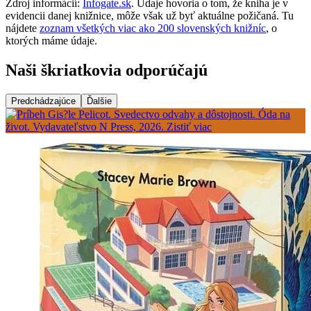
Zdroj informácií:
Infogate.sk
. Údaje hovoria o tom, že kniha je v
evidencii danej knižnice, môže však už byť aktuálne požičaná. Tu
nájdete
zoznam všetkých viac ako 200 slovenských knižníc
, o
ktorých máme údaje.
Naši škriatkovia odporúčajú
Predchádzajúce
Ďalšie