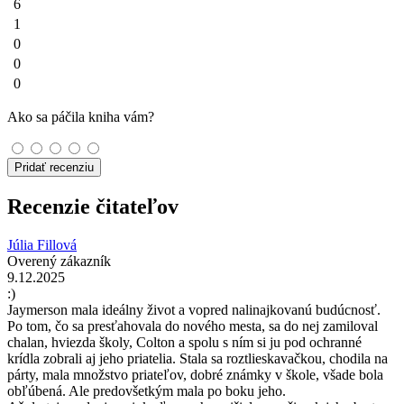
6
1
0
0
0
Ako sa páčila kniha vám?
Pridať recenziu
Recenzie čitateľov
Júlia Fillová
Overený zákazník
9.12.2025
:)
Jaymerson mala ideálny život a vopred nalinajkovanú budúcnosť.
Po tom, čo sa presťahovala do nového mesta, sa do nej zamiloval
chalan, hviezda školy, Colton a spolu s ním si ju pod ochranné
krídla zobrali aj jeho priatelia. Stala sa roztlieskavačkou, chodila na
párty, mala množstvo priateľov, dobré známky v škole, všade bola
obľúbená. Ale predovšetkým mala po boku jeho.