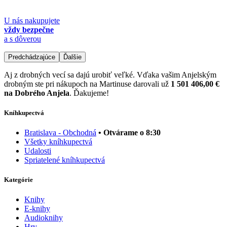
U nás nakupujete
vždy bezpečne
a s dôverou
Predchádzajúce
Ďalšie
Aj z drobných vecí sa dajú urobiť veľké. Vďaka vašim Anjelským
drobným ste pri nákupoch na Martinuse darovali už
1 501 406,00 €
na Dobrého Anjela
. Ďakujeme!
Kníhkupectvá
Bratislava - Obchodná
• Otvárame o 8:30
Všetky kníhkupectvá
Udalosti
Spriatelené kníhkupectvá
Kategórie
Knihy
E-knihy
Audioknihy
Hry