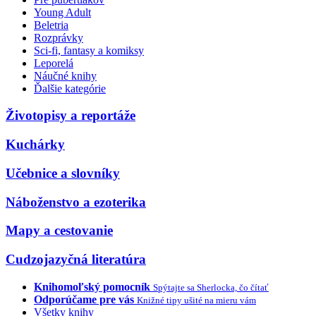
Young Adult
Beletria
Rozprávky
Sci-fi, fantasy a komiksy
Leporelá
Náučné knihy
Ďalšie kategórie
Životopisy a reportáže
Kuchárky
Učebnice a slovníky
Náboženstvo a ezoterika
Mapy a cestovanie
Cudzojazyčná literatúra
Knihomoľský pomocník
Spýtajte sa Sherlocka, čo čítať
Odporúčame pre vás
Knižné tipy ušité na mieru vám
Všetky knihy