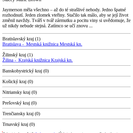
Jaymerson měla všechno – až do té strašlivé nehody. Jedno špatné
rozhodnutí. Jeden zlomek vteřiny. Stačilo tak málo, aby se její život
změnil navždy. Tváří v tvář zármutku a pocitu viny si uvědomuje, že
už nikdy nebude stejná. Zatímco se učí znovu ...
Bratislavský kraj (1)
Bratislava -
Mestská knižnica
Mestská kn.
Žilinský kraj (1)
Žilina -
Krajská knižnica
Krajská kn.
Banskobystrický kraj (0)
Košický kraj (0)
Nitriansky kraj (0)
Prešovský kraj (0)
Trenčiansky kraj (0)
Trnavský kraj (0)