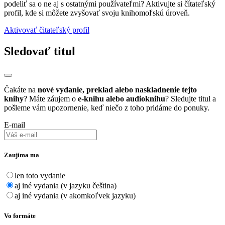
podeliť sa o ne aj s ostatnými používateľmi? Aktivujte si čítateľský
profil, kde si môžete zvyšovať svoju knihomoľskú úroveň.
Aktivovať čitateľský profil
Sledovať titul
Čakáte na
nové vydanie, preklad alebo naskladnenie tejto
knihy
? Máte záujem o
e-knihu alebo audioknihu
? Sledujte titul a
pošleme vám upozornenie, keď niečo z toho pridáme do ponuky.
E-mail
Zaujíma ma
len toto vydanie
aj iné vydania (v jazyku čeština)
aj iné vydania (v akomkoľvek jazyku)
Vo formáte