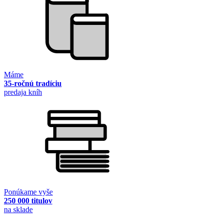
Máme
35-ročnú tradíciu
predaja kníh
Ponúkame vyše
250 000 titulov
na sklade