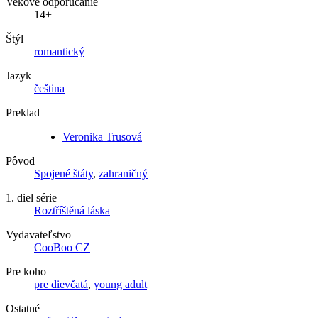
Vekové odporúčanie
14+
Štýl
romantický
Jazyk
čeština
Preklad
Veronika Trusová
Pôvod
Spojené štáty
,
zahraničný
1. diel série
Roztříštěná láska
Vydavateľstvo
CooBoo CZ
Pre koho
pre dievčatá
,
young adult
Ostatné