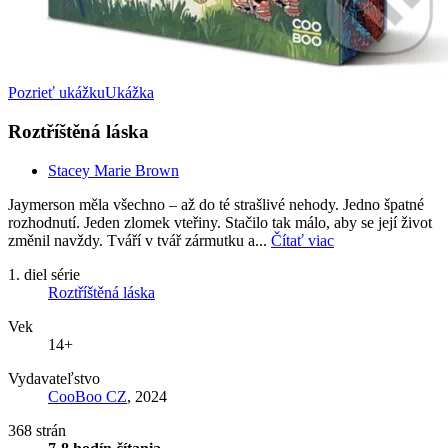
Pozrieť ukážku
Ukážka
Roztříštěná láska
Stacey Marie Brown
Jaymerson měla všechno – až do té strašlivé nehody. Jedno špatné
rozhodnutí. Jeden zlomek vteřiny. Stačilo tak málo, aby se její život
změnil navždy. Tváří v tvář zármutku a...
Čítať viac
1. diel série
Roztříštěná láska
Vek
14+
Vydavateľstvo
CooBoo CZ
, 2024
368 strán