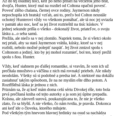
Až do tej osudnej noci, keď po neho prišiel na večierok jeho brat,
dvojča, Hunter, ktorý mal na rozdiel od Coltona opačnú povesť.
Povesť zlého chalana, čiernej ovce rodiny. Jaymerson nikdy
nepochopila ich bratský vzťah, ani to, prečo bol Colton neustále
ochotný Hunterovi vždy vo všetkom pomáhať, ale tá noc jej uviazla
v pamäti ako noc, keď sa jej život roztrieštil na tisíc kúskov. V
jednej sekunde prišla o všetko - dokonalý život, priateľov, o svoju
lásku a...o seba samú.
Prežila, ale niečo sa v nej zlomilo. Napriek tomu, že si všetci okolo
nej priali, aby sa stará Jaymerson vrátila, kúsky, ktoré sa v nej
rozbili, nebolo možné polepiť naspäť. Jej život zmizol spolu s
Coltonom a jediný, kto by jej mohol rozumieť, bol ten, ktorý prežil
spolu s ňou. Hunter.
Vždy, keď siahnem po ďalšej romantike, si vravím, že som ich už
prečítala množstvo a väčšina z nich má rovnaký priebeh. Ale nikdy
neodolám. Všetky sú si podobné a predsa iné. A niektoré ma dokážu
zasiahnuť takým spôsobom, že na ne myslím ešte dlho potom. A
Roztříštěná láska je jednou z nich.
Priznám sa, že aj keď mám doma celú sériu Divokej ríše, toto bola
prvá prečítaná kniha od tejto autorky a ja som jej úplne prepadla.
Krásna, ale zároveň surová, poukazujúcana to, že nie je všetko
zlato, čo sa blyští. A nie všetko, čo nám tvrdia, je pravda. Dokonca
ani keď ide o človeka, ktorého milujete.
Pod všetkým tým hnevom hlavnej hrdinky na osud sa nachádza