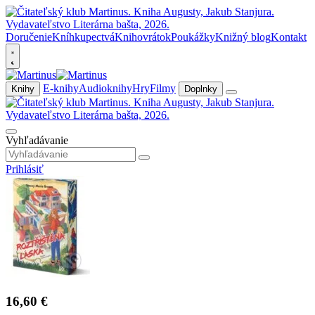
Doručenie
Kníhkupectvá
Knihovrátok
Poukážky
Knižný blog
Kontakt
E-knihy
Audioknihy
Hry
Filmy
Knihy
Doplnky
Vyhľadávanie
Prihlásiť
16,60 €