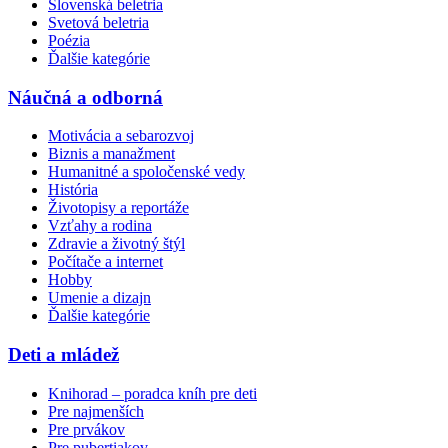
Slovenská beletria
Svetová beletria
Poézia
Ďalšie kategórie
Náučná a odborná
Motivácia a sebarozvoj
Biznis a manažment
Humanitné a spoločenské vedy
História
Životopisy a reportáže
Vzťahy a rodina
Zdravie a životný štýl
Počítače a internet
Hobby
Umenie a dizajn
Ďalšie kategórie
Deti a mládež
Knihorad – poradca kníh pre deti
Pre najmenších
Pre prvákov
Pre pubertiakov