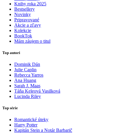
Knihy roka 2025
Bestsellery
Novinky
Pripravované
Akcie a zľavy
Kolekcie
BookTok
Mám záujem o titul
Top autori
Dominik Dán
Julie Caplin
Rebecca Yarros
Ana Huang
Sarah J. Maas
Táňa Keleová Vasilková
Lucinda Riley
Top série
Romantické úteky
Harry Potter
Kapitán Stein a Notár Barbarič