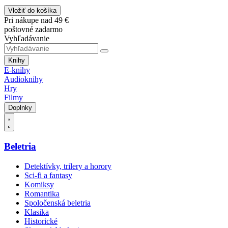
Vložiť do košíka
Pri nákupe nad 49 €
poštovné zadarmo
Vyhľadávanie
Knihy
E-knihy
Audioknihy
Hry
Filmy
Doplnky
Beletria
Detektívky, trilery a horory
Sci-fi a fantasy
Komiksy
Romantika
Spoločenská beletria
Klasika
Historické