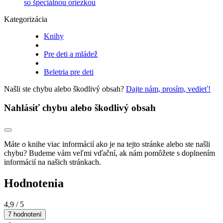
so špeciálnou oriezkou
Kategorizácia
Knihy
Pre deti a mládež
Beletria pre deti
Našli ste chybu alebo škodlivý obsah?
Dajte nám, prosím, vedieť!
Nahlásiť chybu alebo škodlivý obsah
Máte o knihe viac informácií ako je na tejto stránke alebo ste našli
chybu? Budeme vám veľmi vďační, ak nám pomôžete s doplnením
informácií na našich stránkach.
Hodnotenia
4,9
/ 5
7 hodnotení