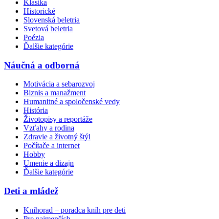
Klasika
Historické
Slovenská beletria
Svetová beletria
Poézia
Ďalšie kategórie
Náučná a odborná
Motivácia a sebarozvoj
Biznis a manažment
Humanitné a spoločenské vedy
História
Životopisy a reportáže
Vzťahy a rodina
Zdravie a životný štýl
Počítače a internet
Hobby
Umenie a dizajn
Ďalšie kategórie
Deti a mládež
Knihorad – poradca kníh pre deti
Pre najmenších