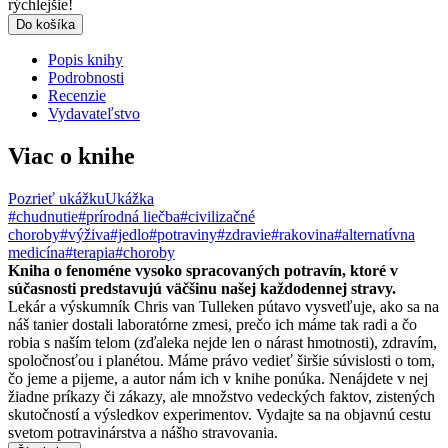
rýchlejšie!
Do košíka
Popis knihy
Podrobnosti
Recenzie
Vydavateľstvo
Viac o knihe
Pozrieť ukážku
Ukážka
#chudnutie
#prírodná liečba
#civilizačné
choroby
#výživa
#jedlo
#potraviny
#zdravie
#rakovina
#alternatívna
medicína
#terapia
#choroby
Kniha o fenoméne vysoko spracovaných potravín, ktoré v
súčasnosti predstavujú väčšinu našej každodennej stravy.
Lekár a výskumník Chris van Tulleken pútavo vysvetľuje, ako sa na
náš tanier dostali laboratórne zmesi, prečo ich máme tak radi a čo
robia s naším telom (zďaleka nejde len o nárast hmotnosti), zdravím,
spoločnosťou i planétou. Máme právo vedieť širšie súvislosti o tom,
čo jeme a pijeme, a autor nám ich v knihe ponúka. Nenájdete v nej
žiadne príkazy či zákazy, ale množstvo vedeckých faktov, zistených
skutočností a výsledkov experimentov. Vydajte sa na objavnú cestu
svetom potravinárstva a nášho stravovania.