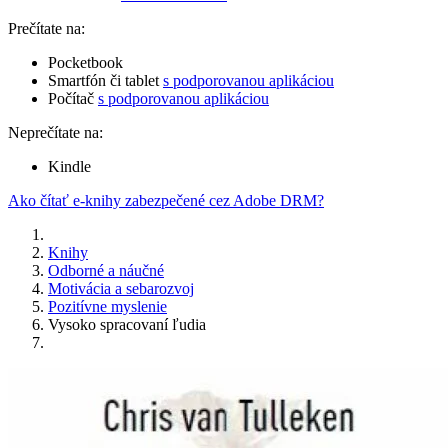
Prečítate na:
Pocketbook
Smartfón či tablet
s podporovanou aplikáciou
Počítač
s podporovanou aplikáciou
Neprečítate na:
Kindle
Ako čítať e-knihy zabezpečené cez Adobe DRM?
Knihy
Odborné a náučné
Motivácia a sebarozvoj
Pozitívne myslenie
Vysoko spracovaní ľudia