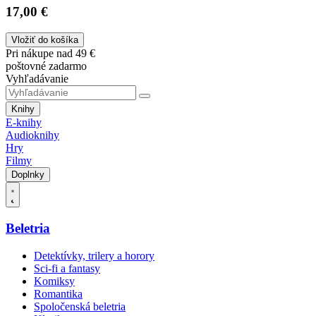
17,00 €
Vložiť do košíka
Pri nákupe nad 49 €
poštovné zadarmo
Vyhľadávanie
Knihy
E-knihy
Audioknihy
Hry
Filmy
Doplnky
Beletria
Detektívky, trilery a horory
Sci-fi a fantasy
Komiksy
Romantika
Spoločenská beletria