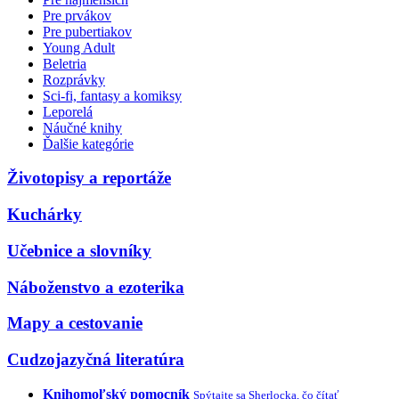
Pre prvákov
Pre pubertiakov
Young Adult
Beletria
Rozprávky
Sci-fi, fantasy a komiksy
Leporelá
Náučné knihy
Ďalšie kategórie
Životopisy a reportáže
Kuchárky
Učebnice a slovníky
Náboženstvo a ezoterika
Mapy a cestovanie
Cudzojazyčná literatúra
Knihomoľský pomocník
Spýtajte sa Sherlocka, čo čítať