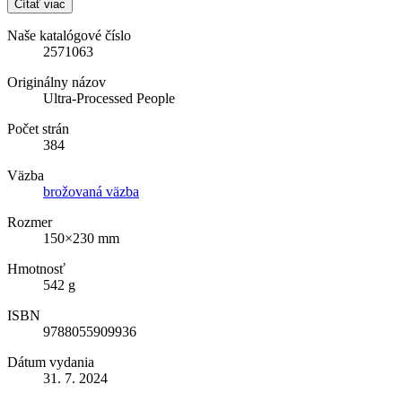
Čítať viac
Naše katalógové číslo
2571063
Originálny názov
Ultra-Processed People
Počet strán
384
Väzba
brožovaná väzba
Rozmer
150×230 mm
Hmotnosť
542 g
ISBN
9788055909936
Dátum vydania
31. 7. 2024