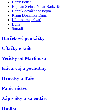
Harry Potter
Kapitán Stein a Notár Barbarič
Denník odvážneho bojka
Krimi Dominika Dána
Učím sa rozprávať
Duna
Smradi
Darčekové poukážky
Čítačky e-kníh
Vecičky od Martinusu
Káva, čaj a pochutiny
Hrnčeky a fľaše
Papiernictvo
Zápisníky a kalendáre
Hudba