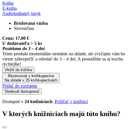
Kniha
E-kniha
Audiokniha
iný jazyk
Brožovaná väzba
Slovenčina
Cena:
17,00 €
U dodávateľa > 5 ks
Posielame do 3 – 4 dní
Tento produkt momentálne nemáme na sklade, ale zvyčajne vám ho
vieme zabezpečiť a odoslať do 3 – 4 dní. A posnažíme sa aj trochu
rýchlejšie!
Vložiť do košíka
Rezervovať v kníhkupectve
Na sklade v 25 kníhkupectvách
Pridať do zoznamu
Sledovať dostupnosť
Dostupné v
24 knižniciach
.
Požičať v knižnici
V ktorých knižniciach majú túto knihu?