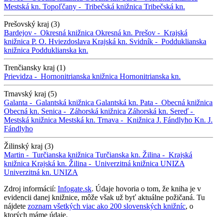
Mestská kn.
Topoľčany -
Tribečská knižnica
Tribečská kn.
Prešovský kraj (3)
Bardejov -
Okresná knižnica
Okresná kn.
Prešov -
Krajská
knižnica P. O. Hviezdoslava
Krajská kn.
Svidník -
Podduklianska
knižnica
Podduklianska kn.
Trenčiansky kraj (1)
Prievidza -
Hornonitrianska knižnica
Hornonitrianska kn.
Trnavský kraj (5)
Galanta -
Galantská knižnica
Galantská kn.
Pata -
Obecná knižnica
Obecná kn.
Senica -
Záhorská knižnica
Záhorská kn.
Sereď -
Mestská knižnica
Mestská kn.
Trnava -
Knižnica J. Fándlyho
Kn. J.
Fándlyho
Žilinský kraj (3)
Martin -
Turčianska knižnica
Turčianska kn.
Žilina -
Krajská
knižnica
Krajská kn.
Žilina -
Univerzitná knižnica UNIZA
Univerzitná kn. UNIZA
Zdroj informácií:
Infogate.sk
. Údaje hovoria o tom, že kniha je v
evidencii danej knižnice, môže však už byť aktuálne požičaná. Tu
nájdete
zoznam všetkých viac ako 200 slovenských knižníc
, o
ktorých máme údaje.