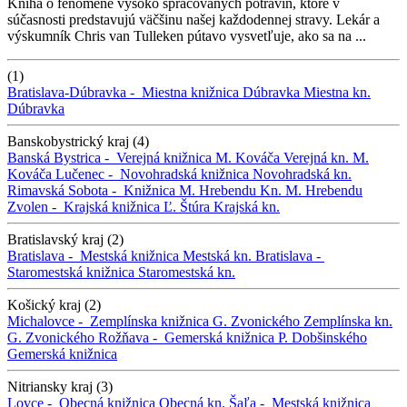
Kniha o fenoméne vysoko spracovaných potravín, ktoré v
súčasnosti predstavujú väčšinu našej každodennej stravy. Lekár a
výskumník Chris van Tulleken pútavo vysvetľuje, ako sa na ...
(1)
Bratislava-Dúbravka -
Miestna knižnica Dúbravka
Miestna kn.
Dúbravka
Banskobystrický kraj (4)
Banská Bystrica -
Verejná knižnica M. Kováča
Verejná kn. M.
Kováča
Lučenec -
Novohradská knižnica
Novohradská kn.
Rimavská Sobota -
Knižnica M. Hrebendu
Kn. M. Hrebendu
Zvolen -
Krajská knižnica Ľ. Štúra
Krajská kn.
Bratislavský kraj (2)
Bratislava -
Mestská knižnica
Mestská kn.
Bratislava -
Staromestská knižnica
Staromestská kn.
Košický kraj (2)
Michalovce -
Zemplínska knižnica G. Zvonického
Zemplínska kn.
G. Zvonického
Rožňava -
Gemerská knižnica P. Dobšinského
Gemerská knižnica
Nitriansky kraj (3)
Lovce -
Obecná knižnica
Obecná kn.
Šaľa -
Mestská knižnica