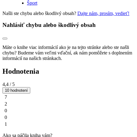
Šport
Našli ste chybu alebo škodlivý obsah?
Dajte nám, prosím, vedieť!
Nahlásiť chybu alebo škodlivý obsah
Máte o knihe viac informácií ako je na tejto stránke alebo ste našli
chybu? Budeme vám veľmi vďační, ak nám pomôžete s doplnením
informácií na našich stránkach.
Hodnotenia
4,4
/ 5
10 hodnotení
7
2
0
0
1
Ako sa páčila kniha vám?