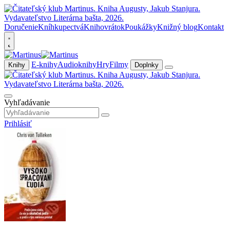
Doručenie
Kníhkupectvá
Knihovrátok
Poukážky
Knižný blog
Kontakt
E-knihy
Audioknihy
Hry
Filmy
Knihy
Doplnky
Vyhľadávanie
Prihlásiť