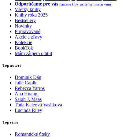
Odporúčame pre vás
Knižné tipy ušité na mieru vám
Všetky knihy
Knihy roka 2025
Bestsellery
Novinky
Pripravované
Akcie a zľavy
Kolekcie
BookTok
Mám záujem o titul
Top autori
Dominik Dán
Julie Caplin
Rebecca Yarros
Ana Huang
Sarah J. Maas
Táňa Keleová Vasilková
Lucinda Riley
Top série
Romantické úteky